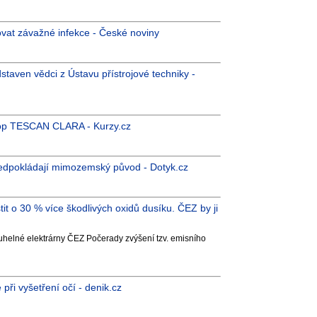
at závažné infekce - České noviny
staven vědci z Ústavu přístrojové techniky -
kop TESCAN CLARA - Kurzy.cz
ředpokládají mimozemský původ - Dotyk.cz
tit o 30 % více škodlivých oxidů dusíku. ČEZ by ji
 uhelné elektrárny ČEZ Počerady zvýšení tzv. emisního
i vyšetření očí - denik.cz