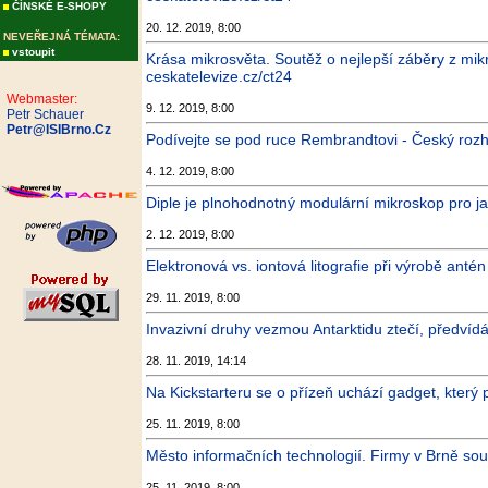
ČÍNSKÉ E-SHOPY
20. 12. 2019, 8:00
NEVEŘEJNÁ TÉMATA:
vstoupit
Krása mikrosvěta. Soutěž o nejlepší záběry z mik
ceskatelevize.cz/ct24
Webmaster:
9. 12. 2019, 8:00
Petr Schauer
Petr@ISIBrno.Cz
Podívejte se pod ruce Rembrandtovi - Český rozh
4. 12. 2019, 8:00
Diple je plnohodnotný modulární mikroskop pro ja
2. 12. 2019, 8:00
Elektronová vs. iontová litografie při výrobě ant
29. 11. 2019, 8:00
Invazivní druhy vezmou Antarktidu ztečí, předvíd
28. 11. 2019, 14:14
Na Kickstarteru se o přízeň uchází gadget, kter
25. 11. 2019, 8:00
Město informačních technologií. Firmy v Brně sou
25. 11. 2019, 8:00