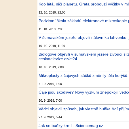
Kdo létá, ničí planetu. Greta probouzí výčitky v 
12. 10. 2019, 22:00
Podzimní škola základů elektronové mikroskopie 
11. 10. 2019, 7:00
V šumavském jezeře objevili nálevníka lahvenku, 
10. 10. 2019, 11:29
Biologové objevili v šumavském jezeře živoucí sli
ceskatelevize.cz/ct24
10. 10. 2019, 7:00
Mikroplasty z čajových sáčků změnily těla korýšů.
4. 10. 2019, 1:00
Čaje jsou škodlivé? Nový výzkum znepokojil vědce
30. 9. 2019, 7:00
Vědci objevili způsob, jak vlastně buňka řídí přij
27. 9. 2019, 5:44
Jak se buňky krmí - Sciencemag.cz