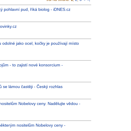
ký pohlavní pud, říká biolog - iDNES.cz
Novinky.cz
 odolné jako ocel, kočky je používají místo
jům - to zajistí nové konsorcium -
ců se lámou častěji - Český rozhlas
m nositelům Nobelovy ceny. Nadělujte vědou -
 některým nositelům Nobelovy ceny -