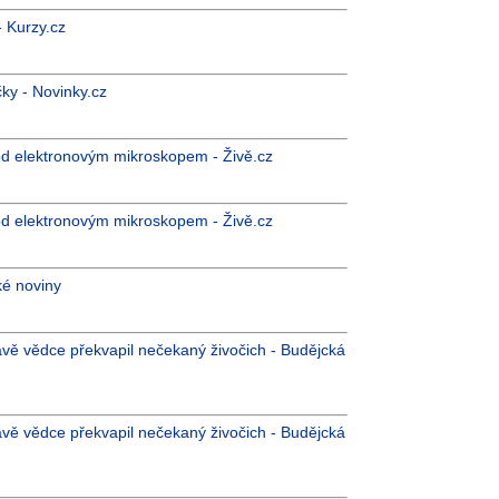
- Kurzy.cz
ky - Novinky.cz
od elektronovým mikroskopem - Živě.cz
od elektronovým mikroskopem - Živě.cz
ké noviny
vě vědce překvapil nečekaný živočich - Budějcká
vě vědce překvapil nečekaný živočich - Budějcká