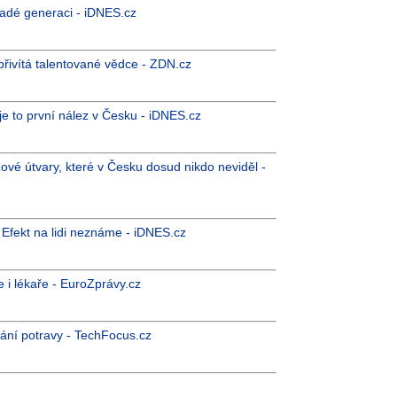
mladé generaci - iDNES.cz
přivítá talentované vědce - ZDN.cz
je to první nález v Česku - iDNES.cz
zové útvary, které v Česku dosud nikdo neviděl -
 Efekt na lidi neznáme - iDNES.cz
 i lékaře - EuroZprávy.cz
ímání potravy - TechFocus.cz