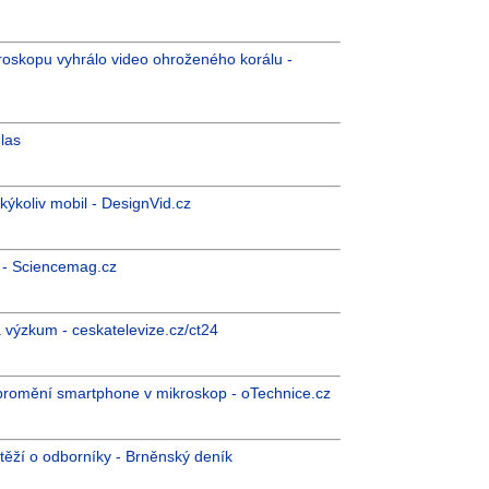
roskopu vyhrálo video ohroženého korálu -
las
kýkoliv mobil - DesignVid.cz
én - Sciencemag.cz
á výzkum - ceskatelevize.cz/ct24
ý promění smartphone v mikroskop - oTechnice.cz
těží o odborníky - Brněnský deník