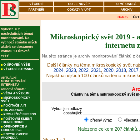
VÝCHOZÍ
CO JE NOVÉ?
O MÉ OSOBĚ
PARTNEŘI
ODKAZY V ÚPT
ARCHÍV
Ostatní:
ÚPT
Vyberte si z
následujících témat
Mikroskopický svět 2019 - 
monitorování. Na
výchozí stránku mých
internetu 
aktivit se dostanete
volbou 'O úroveň
výše':
Na této stránce je archív monitorování článků z 
Další články na téma mikroskopický svět najd
O ÚROVEŇ VÝŠE
VÝCHOZÍ STRÁNKA
2024
,
2023
,
2022
,
2021
,
2020
,
2018
,
2017
Nejaktuálnějších 100 článků na téma mikrosk
AKTUÁLNÍ
MONITOROVÁNÍ
INTERNETU
Arc
odborná témata:
VĚDA A VÝZKUM
Články na téma mikroskopický svět mo
MIKROSKOPICKÝ
SVĚT
POČÍTAČE A IT
Vybrat jen odkazy
OS ANDROID
obsahující:
PROHLÍŽEČ FIREFOX
POŠTOVNÍ KLIENT
přesný výraz
všechna
THUNDERBIRD
OPENOFFICE A
Nalezeno celkem 207 článků.
LIBREOFFICE
ENCYKLOPEDIE
WIKIPEDIA
Strana
1
z
3