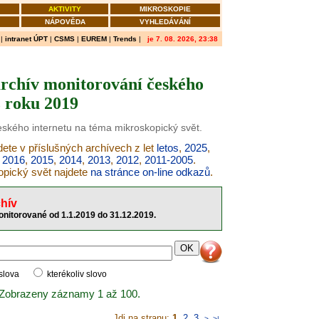
AKTIVITY
MIKROSKOPIE
NÁPOVĚDA
VYHLEDÁVÁNÍ
|
intranet ÚPT
|
CSMS
|
EUREM
|
Trends
|
je 7. 08. 2026, 23:38
archív monitorování českého
z roku 2019
českého internetu na téma mikroskopický svět.
ete v příslušných archívech z let
letos
,
2025
,
,
2016
,
2015
,
2014
,
2013
,
2012
,
2011-2005
.
opický svět najdete
na stránce on-line odkazů
.
hív
nitorované od 1.1.2019 do 31.12.2019.
 slova
kterékoliv slovo
 Zobrazeny záznamy 1 až 100.
Jdi na stranu:
1
,
2
,
3
>
>|