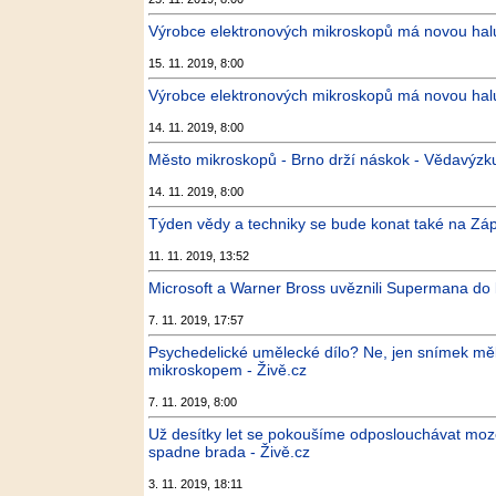
Výrobce elektronových mikroskopů má novou halu
15. 11. 2019, 8:00
Výrobce elektronových mikroskopů má novou halu
14. 11. 2019, 8:00
Město mikroskopů - Brno drží náskok - Vědavýzk
14. 11. 2019, 8:00
Týden vědy a techniky se bude konat také na Záp
11. 11. 2019, 13:52
Microsoft a Warner Bross uvěznili Supermana do
7. 11. 2019, 17:57
Psychedelické umělecké dílo? Ne, jen snímek mě
mikroskopem - Živě.cz
7. 11. 2019, 8:00
Už desítky let se pokoušíme odposlouchávat moz
spadne brada - Živě.cz
3. 11. 2019, 18:11