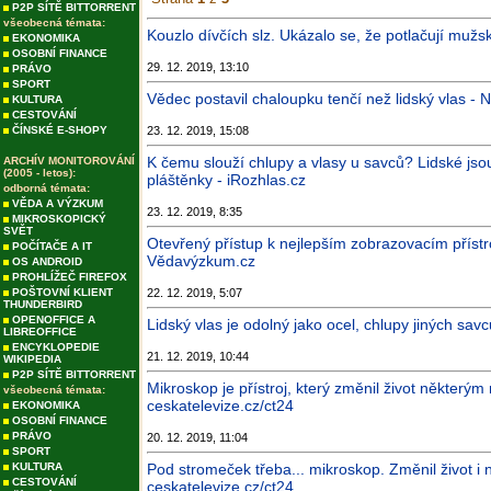
P2P SÍTĚ BITTORRENT
všeobecná témata:
Kouzlo dívčích slz. Ukázalo se, že potlačují mužs
EKONOMIKA
OSOBNÍ FINANCE
29. 12. 2019, 13:10
PRÁVO
SPORT
Vědec postavil chaloupku tenčí než lidský vlas - 
KULTURA
CESTOVÁNÍ
ČÍNSKÉ E-SHOPY
23. 12. 2019, 15:08
K čemu slouží chlupy a vlasy u savců? Lidské jsou
ARCHÍV MONITOROVÁNÍ
(2005 - letos):
pláštěnky - iRozhlas.cz
odborná témata:
VĚDA A VÝZKUM
23. 12. 2019, 8:35
MIKROSKOPICKÝ
SVĚT
Otevřený přístup k nejlepším zobrazovacím přístro
POČÍTAČE A IT
Vědavýzkum.cz
OS ANDROID
PROHLÍŽEČ FIREFOX
POŠTOVNÍ KLIENT
22. 12. 2019, 5:07
THUNDERBIRD
OPENOFFICE A
Lidský vlas je odolný jako ocel, chlupy jiných sav
LIBREOFFICE
ENCYKLOPEDIE
21. 12. 2019, 10:44
WIKIPEDIA
P2P SÍTĚ BITTORRENT
Mikroskop je přístroj, který změnil život některý
všeobecná témata:
ceskatelevize.cz/ct24
EKONOMIKA
OSOBNÍ FINANCE
PRÁVO
20. 12. 2019, 11:04
SPORT
KULTURA
Pod stromeček třeba... mikroskop. Změnil život i
CESTOVÁNÍ
ceskatelevize.cz/ct24