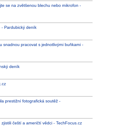
ejte se na zvětšenou blechu nebo mikrofon -
 - Pardubický deník
u snadnou pracovat s jednotlivými buňkami -
ěnský deník
k.cz
 prestižní fotografická soutěž -
jistili čeští a američtí vědci - TechFocus.cz