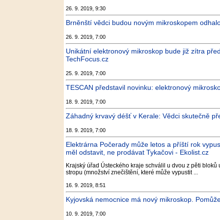
26. 9. 2019, 9:30
Brněnští vědci budou novým mikroskopem odhalov
26. 9. 2019, 7:00
Unikátní elektronový mikroskop bude již zítra před
TechFocus.cz
25. 9. 2019, 7:00
TESCAN představil novinku: elektronový mikros
18. 9. 2019, 7:00
Záhadný krvavý déšť v Kerale: Vědci skutečně p
18. 9. 2019, 7:00
Elektrárna Počerady může letos a příští rok vypus
měl odstavit, ne prodávat Tykačovi - Ekolist.cz
Krajský úřad Ústeckého kraje schválil u dvou z pěti bloků
stropu (množství znečištění, které může vypustit ...
16. 9. 2019, 8:51
Kyjovská nemocnice má nový mikroskop. Pomůže př
10. 9. 2019, 7:00