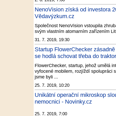
NenoVision získá od investora 20
Vědavýzkum.cz
Společnost NenoVision vstoupila zhruba
svým vlastním atomarním zařízením Li
31. 7. 2019, 19:30
Startup FlowerChecker zásadně p
se hodlá schovat třeba do traktor
FlowerChecker, startup, jehož umělá in
vyfocené mobilem, rozjíždí spolupráci 
jsme byli ...
25. 7. 2019, 10:20
Unikátní operační mikroskop slo
nemocnici - Novinky.cz
25. 7. 2019, 7:00