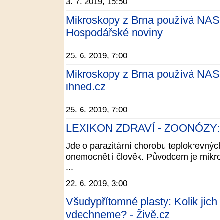
3. 7. 2019, 15:50
Mikroskopy z Brna používá NASA i
Hospodářské noviny
25. 6. 2019, 7:00
Mikroskopy z Brna používá NASA i
ihned.cz
25. 6. 2019, 7:00
LEXIKON ZDRAVÍ - ZOONÓZY: T
Jde o parazitární chorobu teplokrevnýc
onemocnět i člověk. Původcem je mikro
...
22. 6. 2019, 3:00
Všudypřítomné plasty: Kolik jich
vdechneme? - Živě.cz