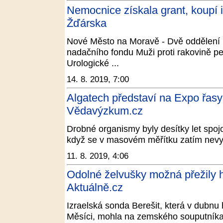
Nemocnice získala grant, koupí 
Žďárska
Nové Město na Moravě - Dvě oddělení
nadačního fondu Muži proti rakovině p
Urologické ...
14. 8. 2019, 7:00
Algatech představí na Expo řasy 
Vědavýzkum.cz
Drobné organismy byly desítky let spojo
když se v masovém měřítku zatím nevyuží
11. 8. 2019, 4:06
Odolné želvušky možná přežily h
Aktuálně.cz
Izraelská sonda Berešit, která v dubnu 
Měsíci, mohla na zemského souputníka 