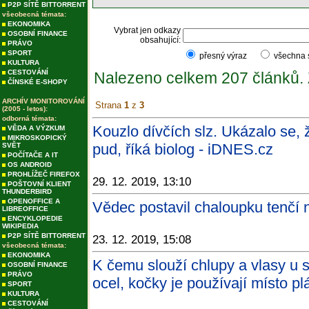
P2P SÍTĚ BITTORRENT
všeobecná témata:
EKONOMIKA
Vybrat jen odkazy
OSOBNÍ FINANCE
obsahující:
PRÁVO
SPORT
přesný výraz
všechna
KULTURA
CESTOVÁNÍ
Nalezeno celkem 207 článků.
ČÍNSKÉ E-SHOPY
ARCHÍV MONITOROVÁNÍ
Strana
1
z
3
(2005 - letos):
odborná témata:
Kouzlo dívčích slz. Ukázalo se, 
VĚDA A VÝZKUM
MIKROSKOPICKÝ
pud, říká biolog - iDNES.cz
SVĚT
POČÍTAČE A IT
OS ANDROID
PROHLÍŽEČ FIREFOX
29. 12. 2019, 13:10
POŠTOVNÍ KLIENT
THUNDERBIRD
OPENOFFICE A
Vědec postavil chaloupku tenčí n
LIBREOFFICE
ENCYKLOPEDIE
WIKIPEDIA
P2P SÍTĚ BITTORRENT
23. 12. 2019, 15:08
všeobecná témata:
EKONOMIKA
K čemu slouží chlupy a vlasy u 
OSOBNÍ FINANCE
PRÁVO
ocel, kočky je používají místo pl
SPORT
KULTURA
CESTOVÁNÍ