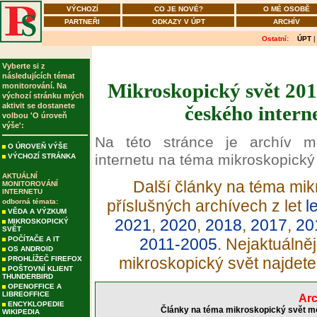
VÝCHOZÍ
CO JE NOVÉ?
O MÉ OSOBĚ
PARTNEŘI
ODKAZY V ÚPT
ARCHÍV
Ostatní:
ÚPT
Vyberte si z
následujících témat
Mikroskopický svět 201
monitorování. Na
výchozí stránku mých
aktivit se dostanete
českého intern
volbou 'O úroveň
výše':
Na této stránce je archív m
O ÚROVEŇ VÝŠE
internetu na téma mikroskopický 
VÝCHOZÍ STRÁNKA
AKTUÁLNÍ
Další články na téma mik
MONITOROVÁNÍ
INTERNETU
příslušných archívech z let
l
odborná témata:
VĚDA A VÝZKUM
2021
,
2020
,
2018
,
2017
,
20
MIKROSKOPICKÝ
SVĚT
POČÍTAČE A IT
2011-2005
. Nejaktuálně
OS ANDROID
mikroskopický svět najdet
PROHLÍŽEČ FIREFOX
POŠTOVNÍ KLIENT
THUNDERBIRD
OPENOFFICE A
LIBREOFFICE
Arc
ENCYKLOPEDIE
Články na téma mikroskopický svět mo
WIKIPEDIA