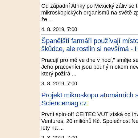
Od západní Afriky po Mexický záliv se 
mikroskopických organismů na světě zpo
že ...
4. 8. 2019, 7:00
Španělští farmáři používají míst
škůdce, ale rostlin si nevšímá -
Pracují pro mě ve dne v noci,” směje 
Jeho pracovníci jsou pouhým okem nevid
který požírá ...
3. 8. 2019, 7:00
Projekt mikroskopu atomárních si
Sciencemag.cz
První spin-off CEITEC VUT získá od inv
Ventures, 20 miliónů Kč. Společnost Ne
lety na ...
2. 8. 2019, 7:00