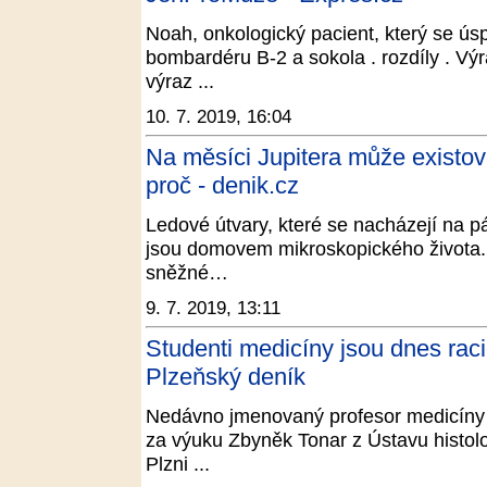
Noah, onkologický pacient, který se úspě
bombardéru B-2 a sokola . rozdíly . Vý
výraz ...
10. 7. 2019, 16:04
Na měsíci Jupitera může existovat
proč - denik.cz
Ledové útvary, které se nacházejí na pá
jsou domovem mikroskopického života. 
sněžné…
9. 7. 2019, 13:11
Studenti medicíny jsou dnes raci
Plzeňský deník
Nedávno jmenovaný profesor medicíny
za výuku Zbyněk Tonar z Ústavu histolo
Plzni ...