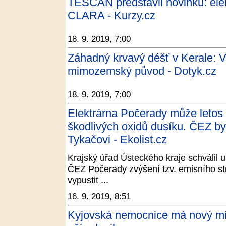
TESCAN představil novinku: el
CLARA - Kurzy.cz
18. 9. 2019, 7:00
Záhadný krvavý déšť v Kerale: V
mimozemský původ - Dotyk.cz
18. 9. 2019, 7:00
Elektrárna Počerady může letos a
škodlivých oxidů dusíku. ČEZ by 
Tykačovi - Ekolist.cz
Krajský úřad Ústeckého kraje schválil u
ČEZ Počerady zvýšení tzv. emisního st
vypustit ...
16. 9. 2019, 8:51
Kyjovská nemocnice má nový mi