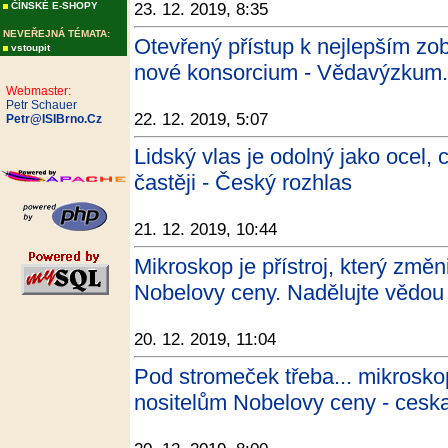
ČÍNSKÉ E-SHOPY
23. 12. 2019, 8:35
NEVEŘEJNÁ TÉMATA:
Otevřený přístup k nejlepším zobr
vstoupit
nové konsorcium - Vědavýzkum
Webmaster:
Petr Schauer
22. 12. 2019, 5:07
Petr@ISIBrno.Cz
Lidský vlas je odolný jako ocel,
častěji - Český rozhlas
21. 12. 2019, 10:44
Mikroskop je přístroj, který změn
Nobelovy ceny. Nadělujte vědou 
20. 12. 2019, 11:04
Pod stromeček třeba... mikroskop
nositelům Nobelovy ceny - ceska