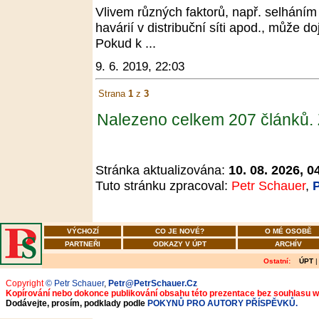
Vlivem různých faktorů, např. selháním 
havárií v distribuční síti apod., může do
Pokud k ...
9. 6. 2019, 22:03
Strana
1
z
3
Nalezeno celkem 207 článků.
Stránka aktualizována:
10. 08. 2026, 0
Tuto stránku zpracoval:
Petr Schauer
,
VÝCHOZÍ
CO JE NOVÉ?
O MÉ OSOBĚ
PARTNEŘI
ODKAZY V ÚPT
ARCHÍV
Ostatní:
ÚPT
Copyright
© Petr Schauer
,
Petr@PetrSchauer.Cz
Kopírování nebo dokonce publikování obsahu této prezentace bez souhlasu 
Dodávejte, prosím, podklady podle
POKYNŮ PRO AUTORY PŘÍSPĚVKŮ.