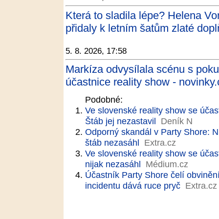
Která to sladila lépe? Helena V
přidaly k letním šatům zlaté doplň
5. 8. 2026, 17:58
Markíza odvysílala scénu s poku
účastnice reality show - novinky.
Podobné:
Ve slovenské reality show se účast
Štáb jej nezastavil
Deník N
Odporný skandál v Party Shore: Ni
štáb nezasáhl
Extra.cz
Ve slovenské reality show se účast
nijak nezasáhl
Médium.cz
Účastník Party Shore čelí obviněn
incidentu dává ruce pryč
Extra.cz