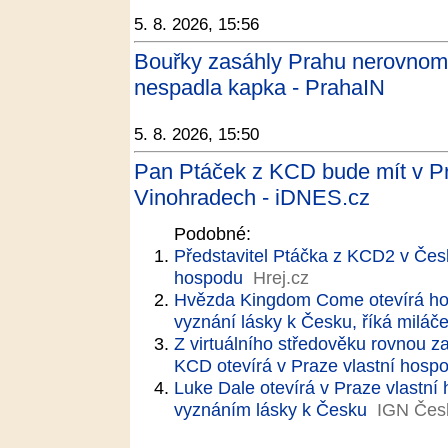
5. 8. 2026, 15:56
Bouřky zasáhly Prahu nerovnoměr
nespadla kapka - PrahaIN
5. 8. 2026, 15:50
Pan Ptáček z KCD bude mít v Pr
Vinohradech - iDNES.cz
Podobné:
Představitel Ptáčka z KCD2 v Čes
hospodu
Hrej.cz
Hvězda Kingdom Come otevírá hos
vyznání lásky k Česku, říká miláč
Z virtuálního středověku rovnou z
KCD otevírá v Praze vlastní hosp
Luke Dale otevírá v Praze vlastn
vyznáním lásky k Česku
IGN Čes