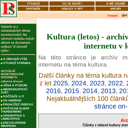
VÝCHOZÍ
CO JE NOVÉ?
O MÉ OSOBĚ
PARTNEŘI
ODKAZY V ÚPT
ARCHÍV
Ostatní:
ÚPT
Vyberte si z
následujících témat
Kultura (letos) - arch
monitorování. Na
výchozí stránku mých
aktivit se dostanete
internetu v 
volbou 'O úroveň
výše':
Na této stránce je archív m
O ÚROVEŇ VÝŠE
internetu na téma kultura.
VÝCHOZÍ STRÁNKA
AKTUÁLNÍ
Další články na téma kultura n
MONITOROVÁNÍ
INTERNETU
z let
2025
,
2024
,
2023
,
2022
,
odborná témata:
VĚDA A VÝZKUM
2016
,
2015
,
2014
,
2013
,
20
MIKROSKOPICKÝ
SVĚT
POČÍTAČE A IT
Nejaktuálnějších 100 článk
OS ANDROID
stránce on-
PROHLÍŽEČ FIREFOX
POŠTOVNÍ KLIENT
THUNDERBIRD
OPENOFFICE A
LIBREOFFICE
Arc
ENCYKLOPEDIE
Články z oblasti kultury mo
WIKIPEDIA