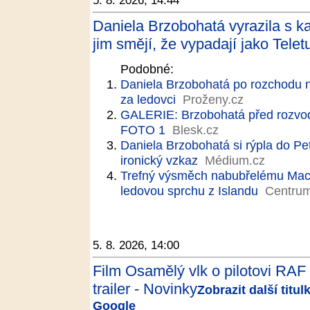
5. 8. 2026, 14:44
Daniela Brzobohatá vyrazila s k
jim smějí, že vypadají jako Telet
Podobné:
Daniela Brzobohatá po rozchodu 
za ledovci
Proženy.cz
GALERIE: Brzobohatá před rozvod
FOTO 1
Blesk.cz
Daniela Brzobohatá si rýpla do Pe
ironický vzkaz
Médium.cz
Trefný výsměch nabubřelému Maci
ledovou sprchu z Islandu
Centrum
5. 8. 2026, 14:00
Film Osamělý vlk o pilotovi RAF 
trailer - Novinky
Zobrazit další titu
Google