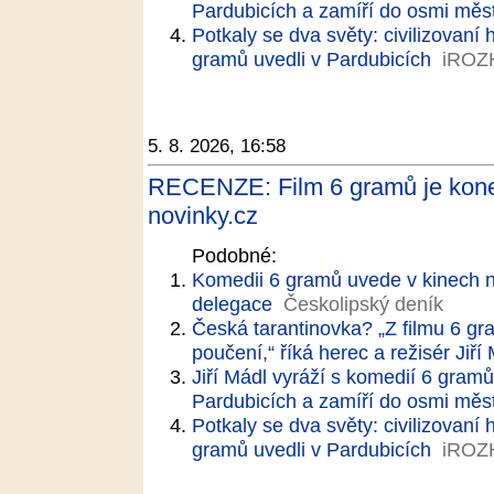
Pardubicích a zamíří do osmi měs
Potkaly se dva světy: civilizovaní 
gramů uvedli v Pardubicích
iROZ
5. 8. 2026, 16:58
RECENZE: Film 6 gramů je koneč
novinky.cz
Podobné:
Komedii 6 gramů uvede v kinech n
delegace
Českolipský deník
Česká tarantinovka? „Z filmu 6 gr
poučení,“ říká herec a režisér Jiří
Jiří Mádl vyráží s komedií 6 gramů 
Pardubicích a zamíří do osmi měs
Potkaly se dva světy: civilizovaní 
gramů uvedli v Pardubicích
iROZ