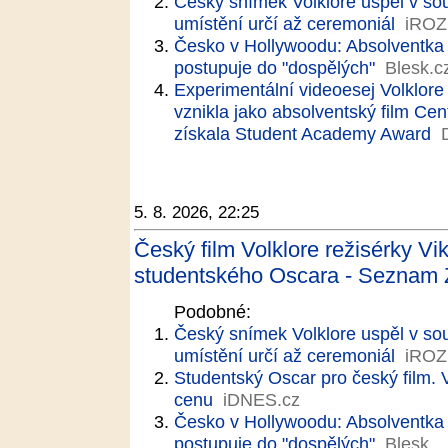
Český snímek Volklore uspěl v so
umístění určí až ceremoniál
iRO
Česko v Hollywoodu: Absolventka
postupuje do "dospělých"
Blesk.c
Experimentální videoesej Volklore 
vznikla jako absolventský film Ce
získala Student Academy Award
5. 8. 2026, 22:25
Český film Volklore režisérky Vi
studentského Oscara - Seznam 
Podobné:
Český snímek Volklore uspěl v so
umístění určí až ceremoniál
iRO
Studentský Oscar pro český film. Vo
cenu
iDNES.cz
Česko v Hollywoodu: Absolventka
postupuje do "dospělých"
Blesk