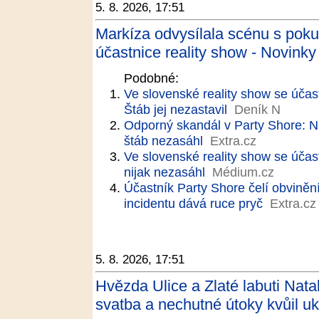
5. 8. 2026, 17:51
Markíza odvysílala scénu s poku
účastnice reality show - Novinky
Podobné:
Ve slovenské reality show se účast
Štáb jej nezastavil
Deník N
Odporný skandál v Party Shore: Ni
štáb nezasáhl
Extra.cz
Ve slovenské reality show se účast
nijak nezasáhl
Médium.cz
Účastník Party Shore čelí obviněn
incidentu dává ruce pryč
Extra.cz
5. 8. 2026, 17:51
Hvězda Ulice a Zlaté labuti Nat
svatba a nechutné útoky kvůil u