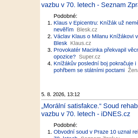
vazbu v 70. letech - Seznam Zp
Podobné:
Klaus v Epicentru: Knížák už nemě
nevěřím
Blesk.cz
Václav Klaus o Milanu Knížákovi 
Blesk
Klaus.cz
Provokatér Macinka překvapil věcno
opozice?
Super.cz
Knížákův poslední boj pokračuje i
pohřbem se státními poctami
Žen
5. 8. 2026, 13:12
„Morální satisfakce.“ Soud rehab
vazbu v 70. letech - iDNES.cz
Podobné:
Obvodní soud v Praze 10 uznal reh