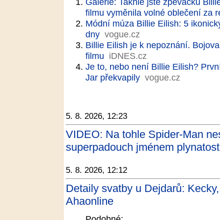
Galerie: Takhle jste zpěvačku Billie
filmu vyměnila volné oblečení za r
Módní múza Billie Eilish: 5 ikonick
dny
vogue.cz
Billie Eilish je k nepoznání. Bojo
filmu
iDNES.cz
Je to, nebo není Billie Eilish? Prvn
Jar překvapily
vogue.cz
5. 8. 2026, 12:23
VIDEO: Na tohle Spider-Man nesta
superpadouch jménem plynatost
5. 8. 2026, 12:12
Detaily svatby u Dejdarů: Kecky, s
Ahaonline
Podobné: