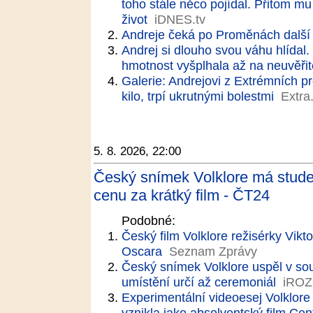
toho stále něco pojídal. Přitom mu
život
iDNES.tv
Andreje čeká po Proměnách další 
Andrej si dlouho svou váhu hlídal.
hmotnost vyšplhala až na neuvěři
Galerie: Andrejovi z Extrémních p
kilo, trpí ukrutnými bolestmi
Extra
5. 8. 2026, 22:00
Český snímek Volklore má stude
cenu za krátký film - ČT24
Podobné:
Český film Volklore režisérky Vikt
Oscara
Seznam Zprávy
Český snímek Volklore uspěl v so
umístění určí až ceremoniál
iRO
Experimentální videoesej Volklore 
vznikla jako absolventský film Ce