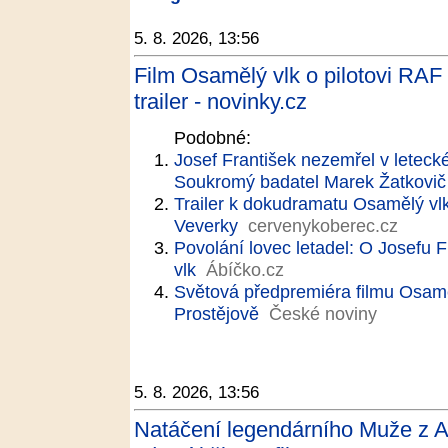
5. 8. 2026, 13:56
Film Osamělý vlk o pilotovi RAF 
trailer - novinky.cz
Podobné:
Josef František nezemřel v letecké
Soukromý badatel Marek Žatkovič
Trailer k dokudramatu Osamělý vlk
Veverky
cervenykoberec.cz
Povolání lovec letadel: O Josefu 
vlk
Ábíčko.cz
Světová předpremiéra filmu Osaměl
Prostějově
České noviny
5. 8. 2026, 13:56
Natáčení legendárního Muže z 