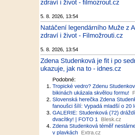
zdraví i život - filmozrout.cz
5. 8. 2026, 13:54
Natáčení legendárního Muže z 
zdraví i život - Filmožrouti.cz
5. 8. 2026, 13:54
Zdena Studenková je fit i po se
ukazuje, jak na to - idnes.cz
Podobné:
Tropické vedro? Zdenu Studenkov
bikinách ukázala skvělou formu!
P
Slovenská herečka Zdena Studenk
fanoušci šílí: Vypadá mladší o 20 l
GALERIE: Studenková (72) dráždí v
dvacítky! | FOTO 1
Blesk.cz
Zdena Studenková téměř nestárne
v plavkách
Extra.cz