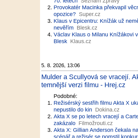
70. letech
Seznam Zprávy
Provokatér Macinka překvapil věcno
opozice?
Super.cz
Klaus v Epicentru: Knížák už nemě
nevěřím
Blesk.cz
Václav Klaus o Milanu Knížákovi 
Blesk
Klaus.cz
5. 8. 2026, 13:06
Mulder a Scullyová se vracejí. 
temnější verzi filmu - Hrej.cz
Podobné:
Režisérský sestřih filmu Akta X uk
nepustilo do kin
Dokina.cz
Akta X se po letech vracejí a Cart
zakázalo
Filmožrouti.cz
Akta X: Gillian Anderson čekala na
scénář a režisér se pomstil konkur