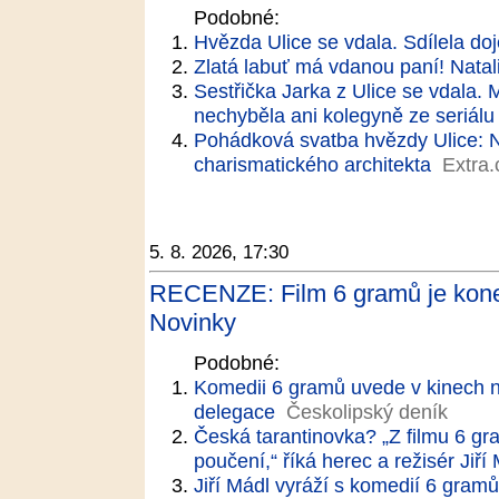
Podobné:
Hvězda Ulice se vdala. Sdílela doj
Zlatá labuť má vdanou paní! Natal
Sestřička Jarka z Ulice se vdala.
nechyběla ani kolegyně ze seriálu
Pohádková svatba hvězdy Ulice: N
charismatického architekta
Extra.
5. 8. 2026, 17:30
RECENZE: Film 6 gramů je koneč
Novinky
Podobné:
Komedii 6 gramů uvede v kinech n
delegace
Českolipský deník
Česká tarantinovka? „Z filmu 6 gr
poučení,“ říká herec a režisér Jiří
Jiří Mádl vyráží s komedií 6 gramů 