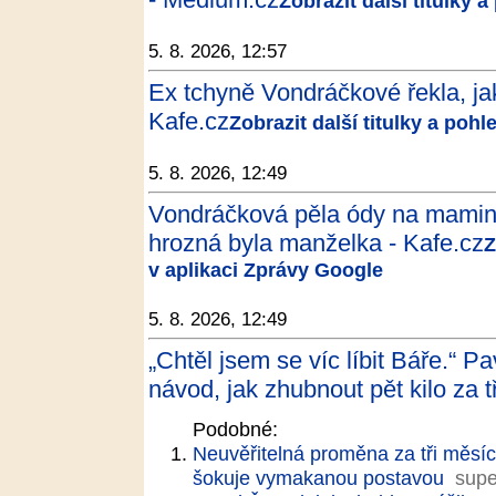
Zobrazit další titulky 
5. 8. 2026, 12:57
Ex tchyně Vondráčkové řekla, ja
Kafe.cz
Zobrazit další titulky a poh
5. 8. 2026, 12:49
Vondráčková pěla ódy na mamink
hrozná byla manželka - Kafe.cz
Z
v aplikaci Zprávy Google
5. 8. 2026, 12:49
„Chtěl jsem se víc líbit Báře.“ P
návod, jak zhubnout pět kilo za t
Podobné:
Neuvěřitelná proměna za tři měsíc
šokuje vymakanou postavou
supe