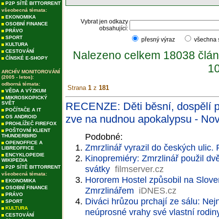
P2P SÍTĚ BITTORRENT
všeobecná témata:
EKONOMIKA
Vybrat jen odkazy
OSOBNÍ FINANCE
obsahující:
PRÁVO
SPORT
přesný výraz
všechna
KULTURA
CESTOVÁNÍ
Nalezeno celkem 18038 člán
ČÍNSKÉ E-SHOPY
10
ARCHÍV MONITOROVÁNÍ
(2005 - letos):
odborná témata:
Strana
1
z
181
VĚDA A VÝZKUM
MIKROSKOPICKÝ
SVĚT
RECENZE: Děti běsní, dospělí p
POČÍTAČE A IT
zve na nudnou apokalypsu - Nov
OS ANDROID
PROHLÍŽEČ FIREFOX
POŠTOVNÍ KLIENT
Podobné:
THUNDERBIRD
OPENOFFICE A
Zmrzlinář vyrazil do českých ulic. 
LIBREOFFICE
ENCYKLOPEDIE
Kinopremiéry: Zmrzlinář použil dvě
WIKIPEDIA
svátky
filmserver.cz
P2P SÍTĚ BITTORRENT
všeobecná témata:
Hororem Hostel způsobil na Slove
EKONOMIKA
OSOBNÍ FINANCE
Zmrzlinářem
iDNES.cz
PRÁVO
Diváci hrůzou prchají ze sálu: Nej
SPORT
KULTURA
neúprosné vrahy své vlastní rodin
CESTOVÁNÍ