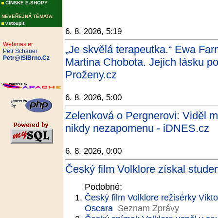
ČÍNSKÉ E-SHOPY
NEVEŘEJNÁ TÉMATA:
vstoupit
6. 8. 2026, 5:19
Webmaster:
„Je skvělá terapeutka.“ Ewa Farn
Petr Schauer
Petr@ISIBrno.Cz
Martina Chobota. Jejich lásku pos
Proženy.cz
6. 8. 2026, 5:00
Zelenková o Pergnerovi: Viděl m
nikdy nezapomenu - iDNES.cz
6. 8. 2026, 0:00
Český film Volklore získal stud
Podobné:
Český film Volklore režisérky Vikt
Oscara
Seznam Zprávy