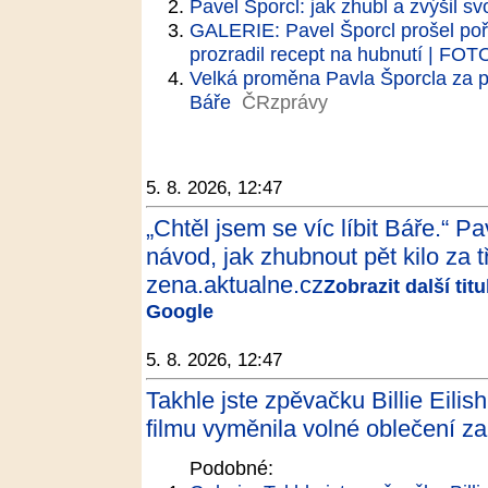
Pavel Šporcl: jak zhubl a zvýšil sv
GALERIE: Pavel Šporcl prošel po
prozradil recept na hubnutí | FOT
Velká proměna Pavla Šporcla za po
Báře
ČRzprávy
5. 8. 2026, 12:47
„Chtěl jsem se víc líbit Báře.“ P
návod, jak zhubnout pět kilo za t
zena.aktualne.cz
Zobrazit další tit
Google
5. 8. 2026, 12:47
Takhle jste zpěvačku Billie Eilish
filmu vyměnila volné oblečení za
Podobné: