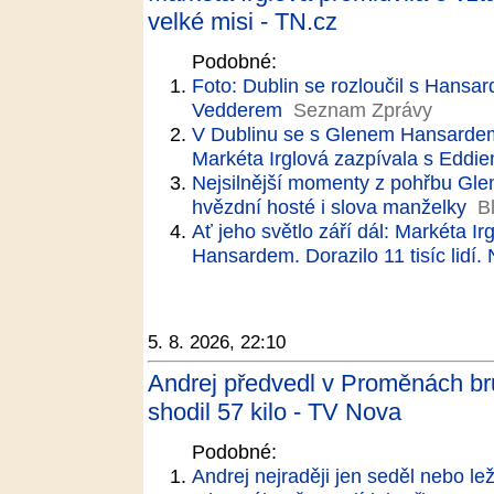
velké misi - TN.cz
Podobné:
Foto: Dublin se rozloučil s Hansar
Vedderem
Seznam Zprávy
V Dublinu se s Glenem Hansardem r
Markéta Irglová zazpívala s Edd
Nejsilnější momenty z pohřbu Gle
hvězdní hosté i slova manželky
B
Ať jeho světlo září dál: Markéta I
Hansardem. Dorazilo 11 tisíc lidí.
5. 8. 2026, 22:10
Andrej předvedl v Proměnách bru
shodil 57 kilo - TV Nova
Podobné:
Andrej nejraději jen seděl nebo le