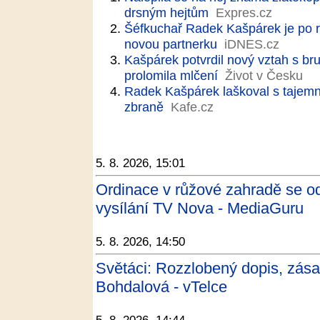
drsným hejtům
Expres.cz
Šéfkuchař Radek Kašpárek je po 
novou partnerku
iDNES.cz
Kašpárek potvrdil nový vztah s b
prolomila mlčení
Život v Česku
Radek Kašpárek laškoval s tajem
zbraně
Kafe.cz
5. 8. 2026, 15:01
Ordinace v růžové zahradě se o
vysílání TV Nova - MediaGuru
5. 8. 2026, 14:50
Světáci: Rozzlobený dopis, zás
Bohdalová - vTelce