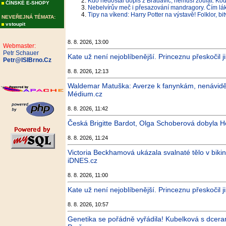
Kdo nedostal dopis z Bradavic, nemusí zoufat. Kou
ČÍNSKÉ E-SHOPY
Nebelvírův meč i přesazování mandragory. Čím lák
Tipy na víkend: Harry Potter na výstavě! Folklor, bi
NEVEŘEJNÁ TÉMATA:
vstoupit
8. 8. 2026, 13:00
Webmaster:
Petr Schauer
Kate už není nejoblíbenější. Princeznu přeskočil j
Petr@ISIBrno.Cz
8. 8. 2026, 12:13
Waldemar Matuška: Averze k fanynkám, nenáviděn
Médium.cz
8. 8. 2026, 11:42
Česká Brigitte Bardot, Olga Schoberová dobyla Ho
8. 8. 2026, 11:24
Victoria Beckhamová ukázala svalnaté tělo v bikin
iDNES.cz
8. 8. 2026, 11:00
Kate už není nejoblíbenější. Princeznu přeskočil ji
8. 8. 2026, 10:57
Genetika se pořádně vyřádila! Kubelková s dceram