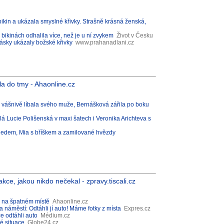
bikin a ukázala smyslné křivky. Strašně krásná ženská,
bikinách odhalila více, než je u ní zvykem
Život v Česku
ásky ukázaly božské křivky
www.prahanadlani.cz
a do tmy - Ahaonline.cz
á vášnivě líbala svého muže, Bernášková zářila po boku
blá Lucie Polišenská v maxi šatech i Veronika Arichteva s
ledem, Mia s bříškem a zamilované hvězdy
kce, jakou nikdo nečekal - zpravy.tiscali.cz
 na špatném místě
Ahaonline.cz
náměstí: Odtáhli jí auto! Máme fotky z místa
Expres.cz
 odtáhli auto
Médium.cz
é situace
Globe24.cz