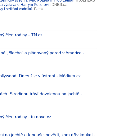
zelnický svět Harryho Pottera míří do Letňan
iROZHLAS
á výstava o Harrym Potterovi
iDNES.cz
tvy i setkání vodníků
Blesk
iný člen rodiny - TN.cz
á „Blecha“ a plánovaný porod v Americe -
llywood. Dnes žije v ústraní - Médium.cz
ách. S rodinou tráví dovolenou na jachtě -
ný člen rodiny - tn.nova.cz
i na jachtě a fanoušci nevědí, kam dřív koukat -