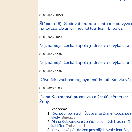
8. 8. 2026, 10:21
Štěpán (28): Sledovat bratra u oltáře s mou vyv
na terase ale zničil mou letitou iluzi - Lifee.cz
8. 8. 2026, 10:00
Nejznámější česká kapela je doslova o výkalu; a
8. 8. 2026, 9:34
Nejznámější česká kapela je doslova o výkalu an
8. 8. 2026, 9:34
Dříve šifrovací nástroj, nyní módní hit. Kouzlu vějí
8. 8. 2026, 9:00
Diana Kobzanová promluvila o životě v Americe: Dě
Ženy
Podobné:
Rozhovor po letech: Šoubyznys Dianě Kobzanové ne
úkoly
Super.cz
Diana Kobzanová o ženách posedlých krásou: „Dejt
babička
Frekvence 1
Kobzanová pálí do žen posedlých vzhledem: Moje ba