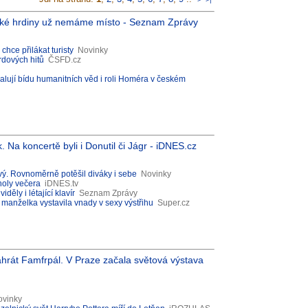
tické hrdiny už nemáme místo - Seznam Zprávy
hce přilákat turisty
Novinky
dových hitů
ČSFD.cz
ují bídu humanitních věd i roli Homéra v českém
Na koncertě byli i Donutil či Jágr - iDNES.cz
ý. Rovnoměrně potěšil diváky i sebe
Novinky
holy večera
iDNES.tv
děly i létající klavír
Seznam Zprávy
anželka vystavila vnady v sexy výstřihu
Super.cz
ahrát Famfrpál. V Praze začala světová výstava
ovinky