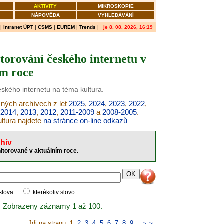
AKTIVITY
MIKROSKOPIE
NÁPOVĚDA
VYHLEDÁVÁNÍ
|
intranet ÚPT
|
CSMS
|
EUREM
|
Trends
|
je 8. 08. 2026, 16:19
itorování českého internetu v
ím roce
eského internetu na téma kultura.
šných archívech z let
2025
,
2024
,
2023
,
2022
,
,
2014
,
2013
,
2012
,
2011-2009
a
2008-2005
.
ltura najdete
na stránce on-line odkazů
hív
nitorované v aktuálním roce.
 slova
kterékoliv slovo
. Zobrazeny záznamy 1 až 100.
Jdi na stranu:
1
,
2
,
3
,
4
,
5
,
6
,
7
,
8
,
9
..
>
>|