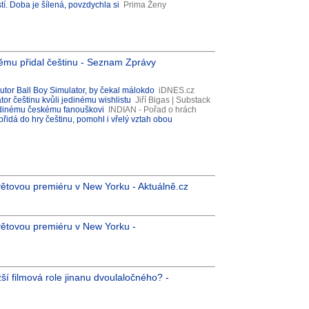
. Doba je šílená, povzdychla si
Prima Ženy
němu přidal češtinu - Seznam Zprávy
autor Ball Boy Simulator, by čekal málokdo
iDNES.cz
tor češtinu kvůli jedinému wishlistu
Jiří Bigas | Substack
 jedinému českému fanouškovi
INDIAN - Pořad o hrách
přidá do hry češtinu, pomohl i vřelý vztah obou
ětovou premiéru v New Yorku - Aktuálně.cz
větovou premiéru v New Yorku -
žší filmová role jinanu dvoulaločného? -