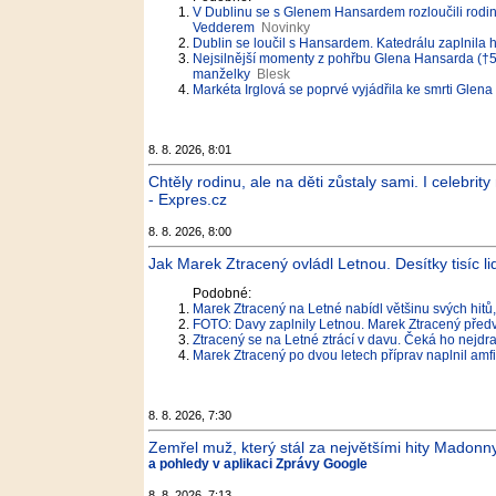
V Dublinu se s Glenem Hansardem rozloučili rodina
Vedderem
Novinky
Dublin se loučil s Hansardem. Katedrálu zaplnila h
Nejsilnější momenty z pohřbu Glena Hansarda (†56)
manželky
Blesk
Markéta Irglová se poprvé vyjádřila ke smrti Glena
8. 8. 2026, 8:01
Chtěly rodinu, ale na děti zůstaly sami. I celebrit
- Expres.cz
8. 8. 2026, 8:00
Jak Marek Ztracený ovládl Letnou. Desítky tisíc lid
Podobné:
Marek Ztracený na Letné nabídl většinu svých hitů, p
FOTO: Davy zaplnily Letnou. Marek Ztracený předve
Ztracený se na Letné ztrácí v davu. Čeká ho nejdr
Marek Ztracený po dvou letech příprav naplnil amfi
8. 8. 2026, 7:30
Zemřel muž, který stál za největšími hity Madonny
a pohledy v aplikaci Zprávy Google
8. 8. 2026, 7:13