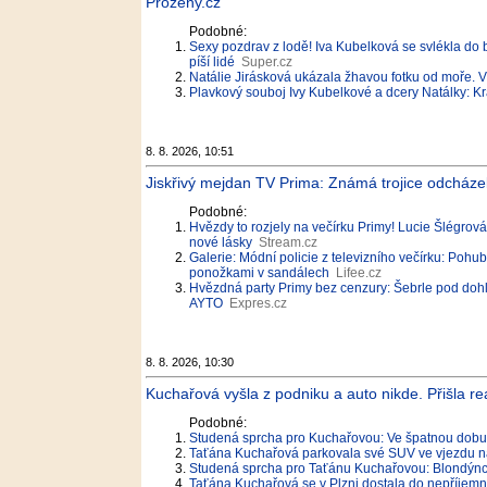
Proženy.cz
Podobné:
Sexy pozdrav z lodě! Iva Kubelková se svlékla do 
píší lidé
Super.cz
Natálie Jirásková ukázala žhavou fotku od moře. V 
Plavkový souboj Ivy Kubelkové a dcery Natálky: Kr
8. 8. 2026, 10:51
Jiskřivý mejdan TV Prima: Známá trojice odcházel
Podobné:
Hvězdy to rozjely na večírku Primy! Lucie Šlégrov
nové lásky
Stream.cz
Galerie: Módní policie z televizního večírku: Pohu
ponožkami v sandálech
Lifee.cz
Hvězdná party Primy bez cenzury: Šebrle pod doh
AYTO
Expres.cz
8. 8. 2026, 10:30
Kuchařová vyšla z podniku a auto nikde. Přišla rea
Podobné:
Studená sprcha pro Kuchařovou: Ve špatnou dobu
Taťána Kuchařová parkovala své SUV ve vjezdu na 
Studená sprcha pro Taťánu Kuchařovou: Blondýnce
Taťána Kuchařová se v Plzni dostala do nepříjemn