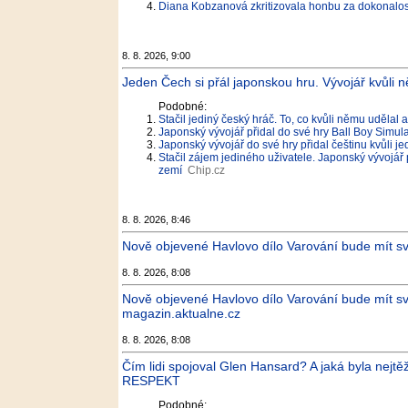
Diana Kobzanová zkritizovala honbu za dokonalostí
8. 8. 2026, 9:00
Jeden Čech si přál japonskou hru. Vývojář kvůli 
Podobné:
Stačil jediný český hráč. To, co kvůli němu udělal 
Japonský vývojář přidal do své hry Ball Boy Simula
Japonský vývojář do své hry přidal češtinu kvůli
Stačil zájem jediného uživatele. Japonský vývojář 
zemí
Chip.cz
8. 8. 2026, 8:46
Nově objevené Havlovo dílo Varování bude mít sv
8. 8. 2026, 8:08
Nově objevené Havlovo dílo Varování bude mít s
magazin.aktualne.cz
8. 8. 2026, 8:08
Čím lidi spojoval Glen Hansard? A jaká byla nejtě
RESPEKT
Podobné: