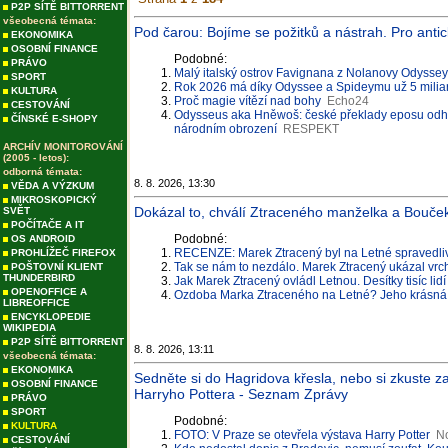
P2P SÍTĚ BITTORRENT
všeobecná témata:
Pod čarou: Bojíme se požitků a nástrah. Pro an
EKONOMIKA
OSOBNÍ FINANCE
Podobné:
PRÁVO
Malý italský ostrov Favignana z Nolanovy Odyssey c
SPORT
Rok 2026 má díky Odyssee a Spideymu už 5 miliar
KULTURA
Proč magie vítězí nad bohy
Echo24
CESTOVÁNÍ
Odysseus aka Hněwoš: české překlady eposu odhal
ČÍNSKÉ E-SHOPY
národním obrození
RESPEKT
ARCHÍV MONITOROVÁNÍ
(2005 - letos):
odborná témata:
8. 8. 2026, 13:30
VĚDA A VÝZKUM
MIKROSKOPICKÝ
Dokázal to, chválí Ztraceného manželka a Bouček. 
SVĚT
POČÍTAČE A IT
Podobné:
OS ANDROID
RECENZE: Marek Ztracený byl na Letné spravedliv
PROHLÍŽEČ FIREFOX
Tak se nám to nezdálo. Marek Ztracený ukázal vrc
POŠTOVNÍ KLIENT
THUNDERBIRD
Jak Marek Ztracený ovládl Letnou. Desítky tisíc lidí vi
OPENOFFICE A
Ozdoba Marka Ztraceného na Letné? Jeho krásná m
LIBREOFFICE
ENCYKLOPEDIE
WIKIPEDIA
P2P SÍTĚ BITTORRENT
8. 8. 2026, 13:11
všeobecná témata:
EKONOMIKA
Sedněte si do Hagridova křesla, nebo si zkuste z
OSOBNÍ FINANCE
Harryho Pottera - Seznam Zprávy
PRÁVO
SPORT
Podobné:
KULTURA
FOTO: V Praze se otevřela výstava Harry Potter
N
CESTOVÁNÍ