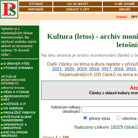
VÝCHOZÍ
CO JE NOVÉ?
O MÉ OSOBĚ
PARTNEŘI
ODKAZY V ÚPT
ARCHÍV
Ostatní:
ÚPT
Vyberte si z
následujících témat
Kultura (letos) - archív mon
monitorování. Na
výchozí stránku mých
letošn
aktivit se dostanete
volbou 'O úroveň
výše':
Na této stránce je archív monitorování článků z č
Další články na téma kultura najdete v příslu
O ÚROVEŇ VÝŠE
VÝCHOZÍ STRÁNKA
2021
,
2020
,
2019
,
2018
,
2017
,
2016
,
2015
Nejaktuálnějších 100 článků na téma ku
AKTUÁLNÍ
MONITOROVÁNÍ
INTERNETU
Arc
odborná témata:
VĚDA A VÝZKUM
Články z oblasti kultury mo
MIKROSKOPICKÝ
SVĚT
POČÍTAČE A IT
Vybrat jen odkazy
OS ANDROID
obsahující:
PROHLÍŽEČ FIREFOX
POŠTOVNÍ KLIENT
přesný výraz
všechna
THUNDERBIRD
OPENOFFICE A
Nalezeno celkem 18329 článků
LIBREOFFICE
ENCYKLOPEDIE
WIKIPEDIA
Strana
1
z
184