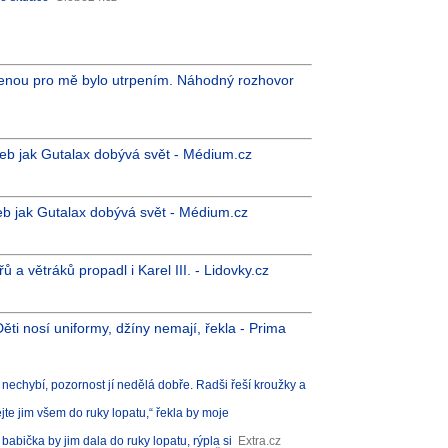
olenou pro mě bylo utrpením. Náhodný rozhovor
neb jak Gutalax dobývá svět - Médium.cz
eb jak Gutalax dobývá svět - Médium.cz
řů a větráků propadl i Karel III. - Lidovky.cz
ti nosí uniformy, džíny nemají, řekla - Prima
chybí, pozornost jí nedělá dobře. Radši řeší kroužky a
e jim všem do ruky lopatu,“ řekla by moje
bička by jim dala do ruky lopatu, rýpla si
Extra.cz