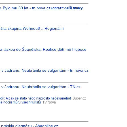
. Bylo mu 69 let - tn.nova.cz
Zobrazit další titulky
ěšila skupina Wohnout! :: Regionální
za láskou do Španělska. Reakce dětí mě hluboce
 v Jadranu. Neubránila se vulgaritám - tn.nova.cz
u v Jadranu. Neubránila se vulgaritám - TN.cz
oři: A pak se stalo něco naprosto nečekaného!
Super.cz
é noční můru všech turistů
TV Nova
a práskla diagnózu - Ahaonline.cz