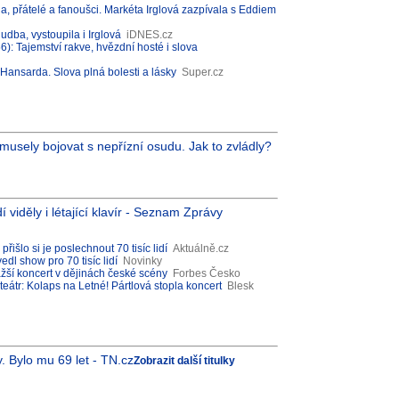
, přátelé a fanoušci. Markéta Irglová zazpívala s Eddiem
udba, vystoupila i Irglová
iDNES.cz
: Tajemství rakve, hvězdní hosté i slova
 Hansarda. Slova plná bolesti a lásky
Super.cz
y musely bojovat s nepřízní osudu. Jak to zvládly?
í viděly i létající klavír - Seznam Zprávy
řišlo si je poslechnout 70 tisíc lidí
Aktuálně.cz
dl show pro 70 tisíc lidí
Novinky
ažší koncert v dějinách české scény
Forbes Česko
teátr: Kolaps na Letné! Pártlová stopla koncert
Blesk
. Bylo mu 69 let - TN.cz
Zobrazit další titulky