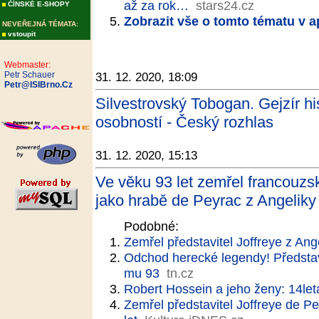
až za rok…
stars24.cz
ČÍNSKÉ E-SHOPY
Zobrazit vše o tomto tématu v a
NEVEŘEJNÁ TÉMATA:
vstoupit
Webmaster:
Petr Schauer
31. 12. 2020, 18:09
Petr@ISIBrno.Cz
Silvestrovský Tobogan. Gejzír hi
osobností - Český rozhlas
31. 12. 2020, 15:13
Ve věku 93 let zemřel francouzs
jako hrabě de Peyrac z Angeliky 
Podobné:
Zemřel představitel Joffreye z Ang
Odchod herecké legendy! Představi
mu 93
tn.cz
Robert Hossein a jeho ženy: 14let
Zemřel představitel Joffreye de P