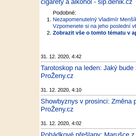
cigarety a alkohol - sip.denik.cz
Podobné:
Nezapomenutelný Vladimír Menšík ba
Vzpomenete si na jeho poslední v
Zobrazit vše o tomto tématu v a
31. 12. 2020, 4:42
Tarotoskop na leden: Jaký bude
ProŽeny.cz
31. 12. 2020, 4:10
Showbyznys v prosinci: Změna 
ProŽeny.cz
31. 12. 2020, 4:02
Pohádkové přešlapy: Marušce z B