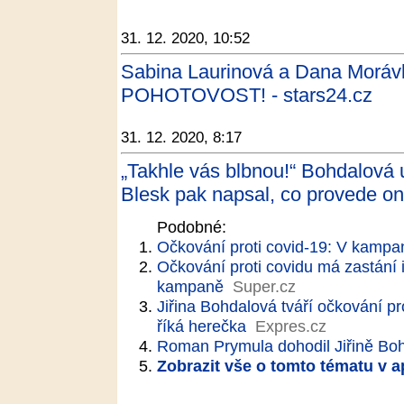
31. 12. 2020, 10:52
Sabina Laurinová a Dana Mor
POHOTOVOST! - stars24.cz
31. 12. 2020, 8:17
„Takhle vás blbnou!“ Bohdalová u 
Blesk pak napsal, co provede on
Podobné:
Očkování proti covid-19: V kampa
Očkování proti covidu má zastání i
kampaně
Super.cz
Jiřina Bohdalová tváří očkování pr
říká herečka
Expres.cz
Roman Prymula dohodil Jiřině Bohd
Zobrazit vše o tomto tématu v a