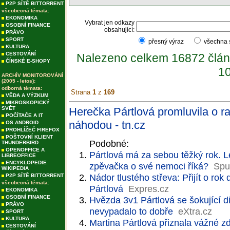
P2P SÍTĚ BITTORRENT
všeobecná témata:
EKONOMIKA
Vybrat jen odkazy
OSOBNÍ FINANCE
obsahující:
PRÁVO
SPORT
přesný výraz
všechna
KULTURA
CESTOVÁNÍ
Nalezeno celkem 16872 člán
ČÍNSKÉ E-SHOPY
10
ARCHÍV MONITOROVÁNÍ
(2005 - letos):
odborná témata:
Strana
1
z
169
VĚDA A VÝZKUM
MIKROSKOPICKÝ
SVĚT
Herečka Pártlová promluvila o ra
POČÍTAČE A IT
náhodou - tn.cz
OS ANDROID
PROHLÍŽEČ FIREFOX
POŠTOVNÍ KLIENT
Podobné:
THUNDERBIRD
OPENOFFICE A
Pártlová má za sebou těžký rok. Lé
LIBREOFFICE
ENCYKLOPEDIE
zpěvačka o své nemoci říká?
Spu
WIKIPEDIA
Nádor tlustého střeva: Přijít o rok
P2P SÍTĚ BITTORRENT
všeobecná témata:
Pártlová
Expres.cz
EKONOMIKA
OSOBNÍ FINANCE
Hvězda 3v1 Pártlová se šokující d
PRÁVO
nevypadalo to dobře
eXtra.cz
SPORT
KULTURA
Martina Pártlová přiznala vážné z
CESTOVÁNÍ