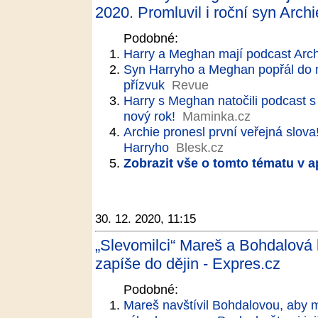
2020. Promluvil i roční syn Archi
Podobné:
Harry a Meghan mají podcast Arch
Syn Harryho a Meghan popřál do n
přízvuk
Revue
Harry s Meghan natočili podcast 
nový rok!
Maminka.cz
Archie pronesl první veřejná slo
Harryho
Blesk.cz
Zobrazit vše o tomto tématu v a
30. 12. 2020, 11:15
„Slevomilci“ Mareš a Bohdalová 
zapíše do dějin - Expres.cz
Podobné:
Mareš navštívil Bohdalovou, aby mu