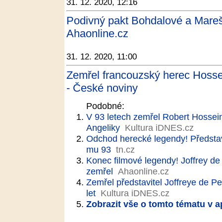
31. 12. 2020, 12:16
Podivný pakt Bohdalové a Mareše
Ahaonline.cz
31. 12. 2020, 11:00
Zemřel francouzský herec Hosse
- České noviny
Podobné:
V 93 letech zemřel Robert Hossein
Angeliky
Kultura iDNES.cz
Odchod herecké legendy! Představi
mu 93
tn.cz
Konec filmové legendy! Joffrey de
zemřel
Ahaonline.cz
Zemřel představitel Joffreye de P
let
Kultura iDNES.cz
Zobrazit vše o tomto tématu v a