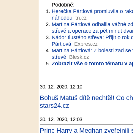
Podobné:
Herečka Pártlová promluvila o rako
náhodou
tn.cz
Martina Pártlová odhalila vážné z
střevě a operace za pět minut dva
Nádor tlustého střeva: Přijít o rok
Pártlová
Expres.cz
Martina Pártlová: Z bolesti zad se
střevě
Blesk.cz
Zobrazit vše o tomto tématu v a
30. 12. 2020, 12:10
Bohuš Matuš dítě nechtěl! Co chc
stars24.cz
30. 12. 2020, 12:03
Princ Harry a Meghan zveřejnili 