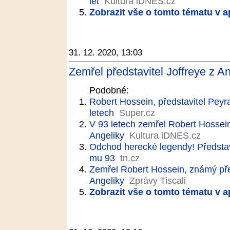
let
Kultura iDNES.cz
Zobrazit vše o tomto tématu v a
31. 12. 2020, 13:03
Zemřel představitel Joffreye z An
Podobné:
Robert Hossein, představitel Peyr
letech
Super.cz
V 93 letech zemřel Robert Hossein
Angeliky
Kultura iDNES.cz
Odchod herecké legendy! Představi
mu 93
tn.cz
Zemřel Robert Hossein, známý př
Angeliky
Zprávy Tiscali
Zobrazit vše o tomto tématu v a