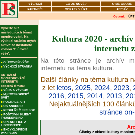
VÝCHOZÍ
CO JE NOVÉ?
O MÉ OSOBĚ
PARTNEŘI
ODKAZY V ÚPT
ARCHÍV
Ostatní:
ÚPT
Vyberte si z
následujících témat
Kultura 2020 - archív
monitorování. Na
výchozí stránku mých
aktivit se dostanete
internetu 
volbou 'O úroveň
výše':
Na této stránce je archív m
O ÚROVEŇ VÝŠE
internetu na téma kultura.
VÝCHOZÍ STRÁNKA
AKTUÁLNÍ
Další články na téma kultura n
MONITOROVÁNÍ
INTERNETU
z let
letos
,
2025
,
2024
,
2023
,
odborná témata:
VĚDA A VÝZKUM
2016
,
2015
,
2014
,
2013
,
20
MIKROSKOPICKÝ
SVĚT
POČÍTAČE A IT
Nejaktuálnějších 100 článk
OS ANDROID
stránce on-
PROHLÍŽEČ FIREFOX
POŠTOVNÍ KLIENT
THUNDERBIRD
OPENOFFICE A
LIBREOFFICE
Arc
ENCYKLOPEDIE
Články z oblasti kultury monitor
WIKIPEDIA