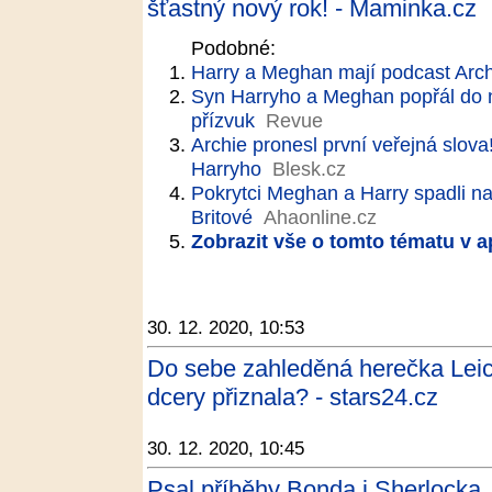
šťastný nový rok! - Maminka.cz
Podobné:
Harry a Meghan mají podcast Arch
Syn Harryho a Meghan popřál do n
přízvuk
Revue
Archie pronesl první veřejná slo
Harryho
Blesk.cz
Pokrytci Meghan a Harry spadli n
Britové
Ahaonline.cz
Zobrazit vše o tomto tématu v a
30. 12. 2020, 10:53
Do sebe zahleděná herečka Leic
dcery přiznala? - stars24.cz
30. 12. 2020, 10:45
Psal příběhy Bonda i Sherlocka. 