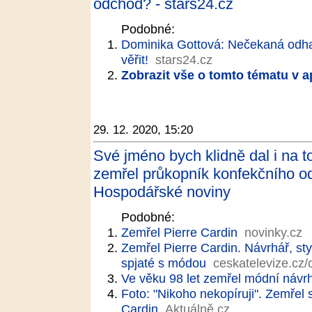
odchod? - stars24.cz
Podobné:
Dominika Gottová: Nečekaná odha
věřit!
stars24.cz
Zobrazit vše o tomto tématu v a
29. 12. 2020, 15:20
Své jméno bych klidně dal i na to
zemřel průkopník konfekčního od
Hospodářské noviny
Podobné:
Zemřel Pierre Cardin
novinky.cz
Zemřel Pierre Cardin. Návrhář, sty
spjaté s módou
ceskatelevize.cz/
Ve věku 98 let zemřel módní návrh
Foto: "Nikoho nekopíruji". Zemřel 
Cardin
Aktuálně.cz