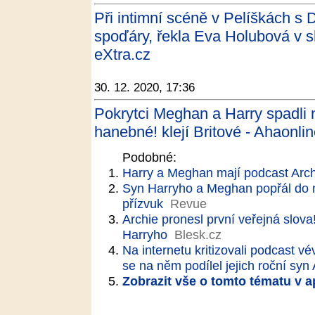
Při intimní scéně v Pelíškách s
spoďáry, řekla Eva Holubová v 
eXtra.cz
30. 12. 2020, 17:36
Pokrytci Meghan a Harry spadli
hanebné! klejí Britové - Ahaonlin
Podobné:
Harry a Meghan mají podcast Arch
Syn Harryho a Meghan popřál do n
přízvuk
Revue
Archie pronesl první veřejná slo
Harryho
Blesk.cz
Na internetu kritizovali podcast 
se na něm podílel jejich roční syn
Zobrazit vše o tomto tématu v a