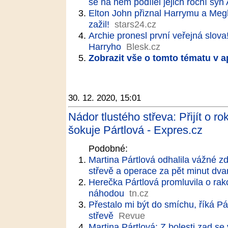
se na něm podílel jejich roční syn
Elton John přiznal Harrymu a Megh
zažil!
stars24.cz
Archie pronesl první veřejná slo
Harryho
Blesk.cz
Zobrazit vše o tomto tématu v a
30. 12. 2020, 15:01
Nádor tlustého střeva: Přijít o r
šokuje Pártlová - Expres.cz
Podobné:
Martina Pártlová odhalila vážné z
střevě a operace za pět minut dva
Herečka Pártlová promluvila o rako
náhodou
tn.cz
Přestalo mi být do smíchu, říká Pá
střevě
Revue
Martina Pártlová: Z bolesti zad se