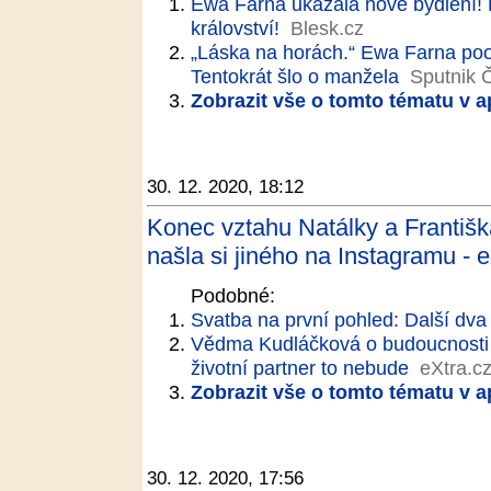
Ewa Farna ukázala nové bydlení!
království!
Blesk.cz
„Láska na horách.“ Ewa Farna poo
Tentokrát šlo o manžela
Sputnik 
Zobrazit vše o tomto tématu v a
30. 12. 2020, 18:12
Konec vztahu Natálky a Františk
našla si jiného na Instagramu - 
Podobné:
Svatba na první pohled: Další dva 
Vědma Kudláčková o budoucnosti N
životní partner to nebude
eXtra.c
Zobrazit vše o tomto tématu v a
30. 12. 2020, 17:56