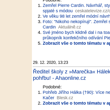
Zemřel Pierre Cardin. Návrhář, sty
spjaté s módou
ceskatelevize.cz/
Ve věku 98 let zemřel módní návrh
Foto: "Nikoho nekopíruji". Zemřel 
Cardin
Aktuálně.cz
Své jméno bych klidně dal i na toa
průkopník konfekčního odívání Pie
Zobrazit vše o tomto tématu v a
29. 12. 2020, 13:23
Ředitel školy z »Marečka« Hálek 
pohřbu! - Ahaonline.cz
Podobné:
Pohřeb Jiřího Hálka (†90): Více ne
Kačer
Blesk.cz
Zobrazit vše o tomto tématu v a