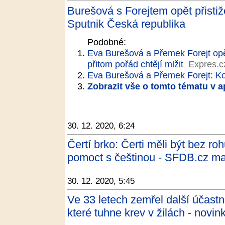
Burešová s Forejtem opět přistiže
Sputnik Česká republika
Podobné:
Eva Burešová a Přemek Forejt opě
přitom pořád chtějí mlžit
Expres.c
Eva Burešová a Přemek Forejt: Ko
Zobrazit vše o tomto tématu v a
30. 12. 2020, 6:24
Čertí brko: Čerti měli být bez ro
pomoct s češtinou - SFDB.cz m
30. 12. 2020, 5:45
Ve 33 letech zemřel další účastní
které tuhne krev v žilách - novin