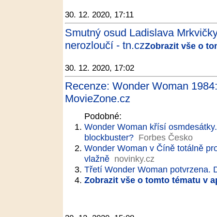
30. 12. 2020, 17:11
Smutný osud Ladislava Mrkvičky:
nerozloučí - tn.cz
Zobrazit vše o t
30. 12. 2020, 17:02
Recenze: Wonder Woman 1984: 
MovieZone.cz
Podobné:
Wonder Woman křísí osmdesátky. J
blockbuster?
Forbes Česko
Wonder Woman v Číně totálně prop
vlažně
novinky.cz
Třetí Wonder Woman potvrzena. D
Zobrazit vše o tomto tématu v a