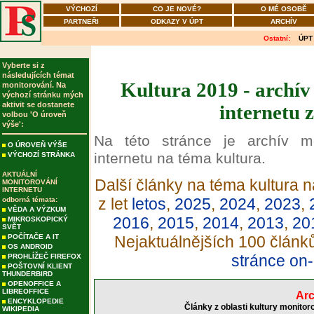
VÝCHOZÍ
CO JE NOVÉ?
O MÉ OSOBĚ
PARTNEŘI
ODKAZY V ÚPT
ARCHÍV
Ostatní:
ÚPT
Vyberte si z
následujících témat
Kultura 2019 - archív
monitorování. Na
výchozí stránku mých
aktivit se dostanete
internetu 
volbou 'O úroveň
výše':
Na této stránce je archív m
O ÚROVEŇ VÝŠE
internetu na téma kultura.
VÝCHOZÍ STRÁNKA
AKTUÁLNÍ
Další články na téma kultura n
MONITOROVÁNÍ
INTERNETU
z let
letos
,
2025
,
2024
,
2023
,
odborná témata:
VĚDA A VÝZKUM
2016
,
2015
,
2014
,
2013
,
20
MIKROSKOPICKÝ
SVĚT
POČÍTAČE A IT
Nejaktuálnějších 100 článk
OS ANDROID
stránce on-
PROHLÍŽEČ FIREFOX
POŠTOVNÍ KLIENT
THUNDERBIRD
OPENOFFICE A
LIBREOFFICE
Arc
ENCYKLOPEDIE
Články z oblasti kultury monitor
WIKIPEDIA