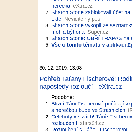
herečka
eXtra.cz
Sharon Stone zablokovali účet na s
Lidé
Neviditelný pes
Sharon Stone vykopli ze seznamky:
mohla být ona
Super.cz
Sharon Stone: OBŘÍ TRAPAS na 
Vše o tomto tématu v aplikaci 
30. 12. 2019, 13:08
Pohřeb Taťany Fischerové: Rodin
naposledy rozloučí - eXtra.cz
Podobné:
Blízcí Táni Fischerové pořádají v
s herečkou bude ve Strašnicích
i
Celebrity v slzách! Táně Fischero
rozloučení!
stars24.cz
Rozloučení s Táňou Fischerovou. P