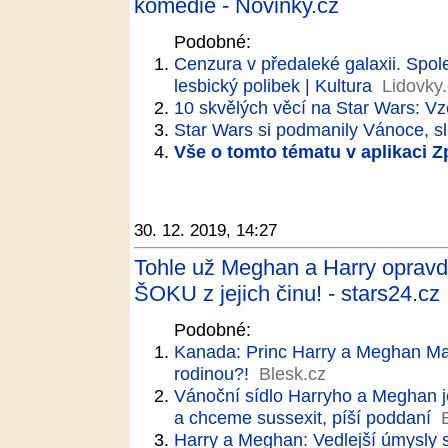
komedie - Novinky.cz
Podobné:
Cenzura v předaleké galaxii. Spol
lesbický polibek | Kultura
Lidovky
10 skvělých věcí na Star Wars: V
Star Wars si podmanily Vánoce, sl
Vše o tomto tématu v aplikaci 
30. 12. 2019, 14:27
Tohle už Meghan a Harry opravdu
ŠOKU z jejich činu! - stars24.cz
Podobné:
Kanada: Princ Harry a Meghan Mar
rodinou?!
Blesk.cz
Vánoční sídlo Harryho a Meghan j
a chceme sussexit, píší poddaní
Harry a Meghan: Vedlejší úmysly s 