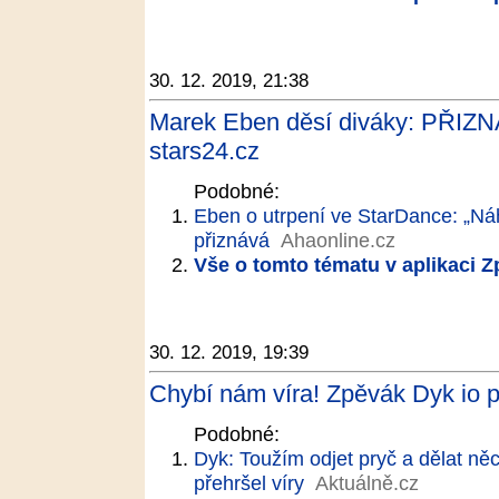
30. 12. 2019, 21:38
Marek Eben děsí diváky: PŘI
stars24.cz
Podobné:
Eben o utrpení ve StarDance: „Náh
přiznává
Ahaonline.cz
Vše o tomto tématu v aplikaci 
30. 12. 2019, 19:39
Chybí nám víra! Zpěvák Dyk io po
Podobné:
Dyk: Toužím odjet pryč a dělat něc
přehršel víry
Aktuálně.cz