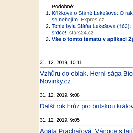
Podobné:
Křížková o Stáně Lekešové: O rako
se nebojím
Expres.cz
Tohle byla Stáňa Lekešová (†63)
srdce!
stars24.cz
Vše o tomto tématu v aplikaci 
31. 12. 2019, 10:11
Vzhůru do oblak. Herní sága Bi
Novinky.cz
31. 12. 2019, 9:08
Další rok hrůz pro britskou králo
31. 12. 2019, 9:05
Agáta Prachařová: Vánoce s tatín