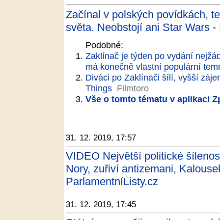
Začínal v polských povídkách, te
světa. Neobstojí ani Star Wars 
Podobné:
Zaklínač je týden po vydání nejžád
má konečně vlastní populární tem
Diváci po Zaklínači šílí, vyšší zá
Things
Filmtoro
Vše o tomto tématu v aplikaci 
31. 12. 2019, 17:57
VIDEO Největší politické šílenos
Nory, zuřiví antizemani, Kalouse
ParlamentníListy.cz
31. 12. 2019, 17:45