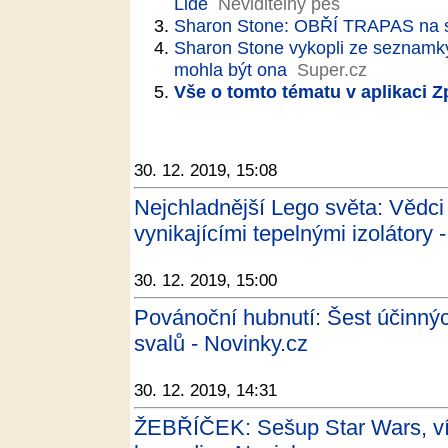
Lidé
Neviditelný pes
Sharon Stone: OBŘÍ TRAPAS na 
Sharon Stone vykopli ze seznamky:
mohla být ona
Super.cz
Vše o tomto tématu v aplikaci 
30. 12. 2019, 15:08
Nejchladnější Lego světa: Vědci z
vynikajícími tepelnými izolátory -
30. 12. 2019, 15:00
Povánoční hubnutí: Šest účinnýc
svalů - Novinky.cz
30. 12. 2019, 14:31
ŽEBŘÍČEK: Sešup Star Wars, ví