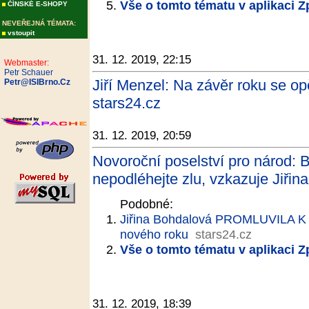
Vše o tomto tématu v aplikaci 
ČÍNSKÉ E-SHOPY
NEVEŘEJNÁ TÉMATA:
vstoupit
31. 12. 2019, 22:15
Webmaster:
Petr Schauer
Jiří Menzel: Na závěr roku se opě
Petr@ISIBrno.Cz
stars24.cz
31. 12. 2019, 20:59
Novoroční poselství pro národ: 
nepodléhejte zlu, vzkazuje Jiřin
Podobné:
Jiřina Bohdalová PROMLUVILA K 
nového roku
stars24.cz
Vše o tomto tématu v aplikaci 
31. 12. 2019, 18:39