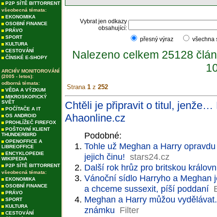
P2P SÍTĚ BITTORRENT
všeobecná témata:
EKONOMIKA
Vybrat jen odkazy
OSOBNÍ FINANCE
obsahující:
PRÁVO
SPORT
přesný výraz
všechna
KULTURA
CESTOVÁNÍ
Nalezeno celkem 25128 člán
ČÍNSKÉ E-SHOPY
10
ARCHÍV MONITOROVÁNÍ
(2005 - letos):
odborná témata:
Strana
1
z
252
VĚDA A VÝZKUM
MIKROSKOPICKÝ
SVĚT
Chtěli je připravit o titul, jenž
POČÍTAČE A IT
Ahaonline.cz
OS ANDROID
PROHLÍŽEČ FIREFOX
POŠTOVNÍ KLIENT
Podobné:
THUNDERBIRD
OPENOFFICE A
Tohle už Meghan a Harry opravdu 
LIBREOFFICE
ENCYKLOPEDIE
jejich činu!
stars24.cz
WIKIPEDIA
Další rok hrůz pro britskou králov
P2P SÍTĚ BITTORRENT
všeobecná témata:
Vánoční sídlo Harryho a Meghan j
EKONOMIKA
OSOBNÍ FINANCE
a chceme sussexit, píší poddaní
PRÁVO
Meghan a Harry můžou vydělávat. T
SPORT
KULTURA
známku
Filter
CESTOVÁNÍ