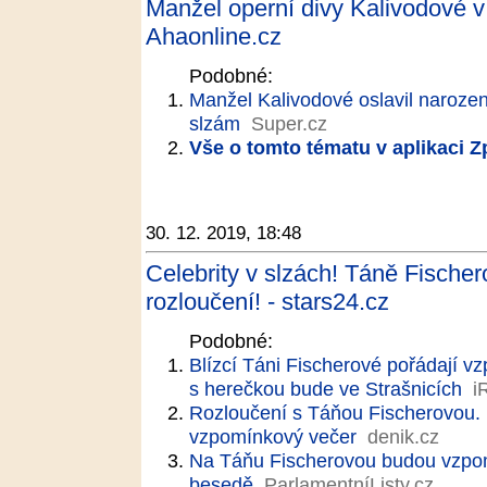
Manžel operní divy Kalivodové v
Ahaonline.cz
Podobné:
Manžel Kalivodové oslavil narozeni
slzám
Super.cz
Vše o tomto tématu v aplikaci 
30. 12. 2019, 18:48
Celebrity v slzách! Táně Fische
rozloučení! - stars24.cz
Podobné:
Blízcí Táni Fischerové pořádají v
s herečkou bude ve Strašnicích
i
Rozloučení s Táňou Fischerovou. P
vzpomínkový večer
denik.cz
Na Táňu Fischerovou budou vzpom
besedě
ParlamentníListy.cz