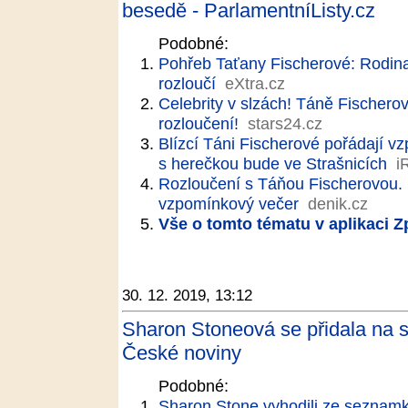
besedě - ParlamentníListy.cz
Podobné:
Pohřeb Taťany Fischerové: Rodina
rozloučí
eXtra.cz
Celebrity v slzách! Táně Fischero
rozloučení!
stars24.cz
Blízcí Táni Fischerové pořádají v
s herečkou bude ve Strašnicích
i
Rozloučení s Táňou Fischerovou. P
vzpomínkový večer
denik.cz
Vše o tomto tématu v aplikaci 
30. 12. 2019, 13:12
Sharon Stoneová se přidala na s
České noviny
Podobné:
Sharon Stone vyhodili ze seznamky