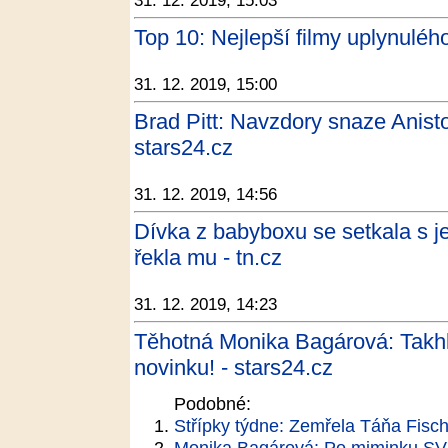
31. 12. 2019, 15:03
Top 10: Nejlepší filmy uplynuléh
31. 12. 2019, 15:00
Brad Pitt: Navzdory snaze Anisto
stars24.cz
31. 12. 2019, 14:56
Dívka z babyboxu se setkala s j
řekla mu - tn.cz
31. 12. 2019, 14:23
Těhotná Monika Bagárová: Takhl
novinku! - stars24.cz
Podobné:
Střípky týdne: Zemřela Táňa Fisch
Monika Bagárová: Po miminku S