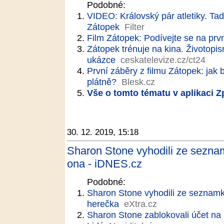
Podobné:
VIDEO: Královský pár atletiky. Tad
Zátopek
Filter
Film Zátopek: Podívejte se na prvn
Zátopek trénuje na kina. Životopis
ukázce
ceskatelevize.cz/ct24
První záběry z filmu Zátopek: jak
plátně?
Blesk.cz
Vše o tomto tématu v aplikaci 
30. 12. 2019, 15:18
Sharon Stone vyhodili ze seznamk
ona - iDNES.cz
Podobné:
Sharon Stone vyhodili ze seznamky
herečka
eXtra.cz
Sharon Stone zablokovali účet na s