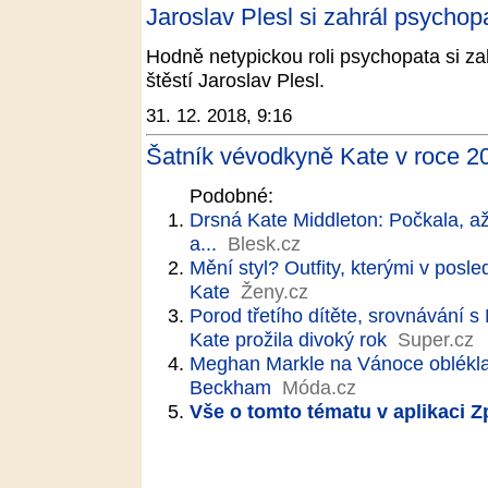
Jaroslav Plesl si zahrál psychop
Hodně netypickou roli psychopata si z
štěstí Jaroslav Plesl.
31. 12. 2018, 9:16
Šatník vévodkyně Kate v roce 20
Podobné:
Drsná Kate Middleton: Počkala, a
a...
Blesk.cz
Mění styl? Outfity, kterými v pos
Kate
Ženy.cz
Porod třetího dítěte, srovnávání
Kate prožila divoký rok
Super.cz
Meghan Markle na Vánoce oblékla
Beckham
Móda.cz
Vše o tomto tématu v aplikaci 