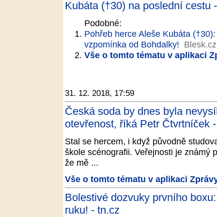
Kubáta (†30) na poslední cestu -
Podobné:
Pohřeb herce Aleše Kubáta (†30):
vzpomínka od Bohdalky!
Blesk.cz
Vše o tomto tématu v aplikaci 
31. 12. 2018, 17:59
Česká soda by dnes byla nevysí
otevřenost, říká Petr Čtvrtníček 
Stal se hercem, i když původně studov
škole scénografii. Veřejnosti je známý 
že mě ...
Vše o tomto tématu v aplikaci Zpráv
Bolestivé dozvuky prvního boxu
ruku! - tn.cz