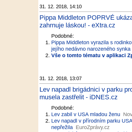
31. 12. 2018, 14:10
Pippa Middleton POPRVÉ ukázala
zahrnuje láskou! - eXtra.cz
Podobné:
Pippa Middleton vyrazila s rodinko
jejího nedávno narozeného synka
Vše o tomto tématu v aplikaci 
31. 12. 2018, 13:07
Lev napadl brigádnici v parku pro
musela zastřelit - iDNES.cz
Podobné:
Lev zabil v USA mladou ženu
Nov
Lev napadl v přírodním parku USA
nepřežila
EuroZprávy.cz