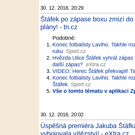
30. 12. 2018, 20:29
Štáfek po zápase boxu zmizí do
plány! - tn.cz
Podobné:
Konec fotbalisty Laviho. Takhle roz
ruku
Sport.cz
Hvězda Ulice Štáfek vyhrál zápas 
další zápas?
eXtra.cz
VIDEO: Herec Štáfek překvapil! T
Konec fotbalisty Laviho. Takhle ro
Štáfek
Sport.cz
Vše o tomto tématu v aplikaci 
30. 12. 2018, 20:02
Úspěšná premiéra Jakuba Štáfka:
vybojovala vítězství! - eXtra.cz