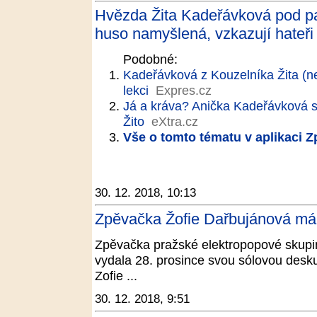
Hvězda Žita Kadeřávková pod pal
huso namyšlená, vzkazují hateři 
Podobné:
Kadeřávková z Kouzelníka Žita (ne)
lekci
Expres.cz
Já a kráva? Anička Kadeřávková se
Žito
eXtra.cz
Vše o tomto tématu v aplikaci 
30. 12. 2018, 10:13
Zpěvačka Žofie Dařbujánová má 
Zpěvačka pražské elektropopové skup
vydala 28. prosince svou sólovou de
Zofie ...
30. 12. 2018, 9:51