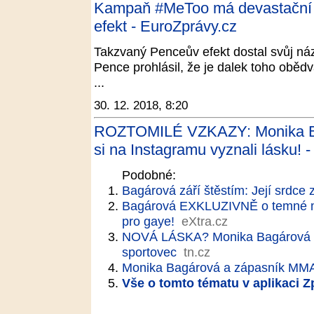
Kampaň #MeToo má devastační n
efekt - EuroZprávy.cz
Takzvaný Penceův efekt dostal svůj ná
Pence prohlásil, že je dalek toho oběd
...
30. 12. 2018, 8:20
ROZTOMILÉ VZKAZY: Monika B
si na Instagramu vyznali lásku! -
Podobné:
Bagárová září štěstím: Její srdce
Bagárová EXKLUZIVNĚ o temné minul
pro gaye!
eXtra.cz
NOVÁ LÁSKA? Monika Bagárová už 
sportovec
tn.cz
Monika Bagárová a zápasník MMA
Vše o tomto tématu v aplikaci 