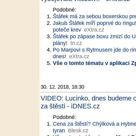
Podobné:
Štáfek má za sebou boxerskou pre
Jakub Štáfek míří poprvé do ringu!
poteče krev
eXtra.cz
Štáfek po zápase boxu zmizí do U
plány!
tn.cz
Po Marpovi s Rytmusem jde do rin
dnes!
eXtra.cz
Vše o tomto tématu v aplikaci 
30. 12. 2018, 18:30
VIDEO: Lucinko, dnes budeme o
za štěstí - iDNES.cz
Podobné:
Cena za štěstí? Chýlková a Hybner
tyran
Blesk.cz