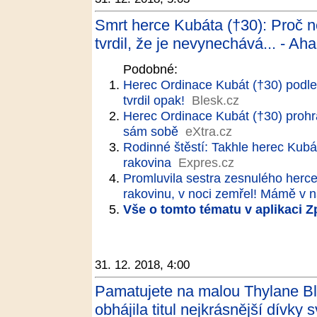
Smrt herce Kubáta (†30): Proč n
tvrdil, že je nevynechává... - Ah
Podobné:
Herec Ordinace Kubát (†30) podleh
tvrdil opak!
Blesk.cz
Herec Ordinace Kubát (†30) prohrá
sám sobě
eXtra.cz
Rodinné štěstí: Takhle herec Kubát
rakovina
Expres.cz
Promluvila sestra zesnulého herce
rakovinu, v noci zemřel! Mámě v n
Vše o tomto tématu v aplikaci 
31. 12. 2018, 4:00
Pamatujete na malou Thylane Bl
obhájila titul nejkrásnější dívky s