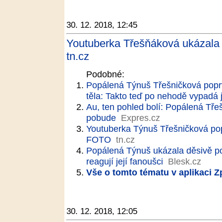
30. 12. 2018, 12:45
Youtuberka Třešňáková ukázala d
tn.cz
Podobné:
Popálená Týnuš Třešničková popr
těla: Takto teď po nehodě vypadá j
Au, ten pohled bolí: Popálená Třeš
pobude
Expres.cz
Youtuberka Týnuš Třešničková po
FOTO
tn.cz
Popálená Týnuš ukázala děsivě por
reagují její fanoušci
Blesk.cz
Vše o tomto tématu v aplikaci 
30. 12. 2018, 12:05