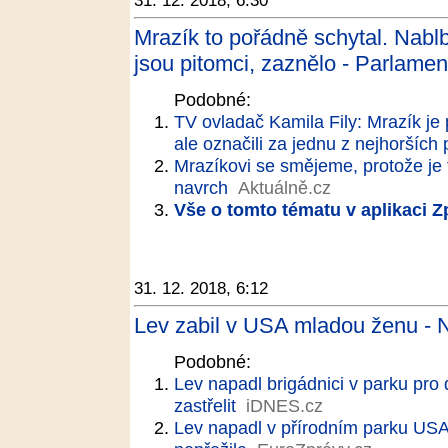
31. 12. 2018, 6:30
Mrazík to pořádně schytal. Nabl
jsou pitomci, zaznělo - Parlament
Podobné:
TV ovladač Kamila Fily: Mrazík je
ale označili za jednu z nejhorších
Mrazíkovi se smějeme, protože je 
navrch
Aktuálně.cz
Vše o tomto tématu v aplikaci 
31. 12. 2018, 6:12
Lev zabil v USA mladou ženu - 
Podobné:
Lev napadl brigádnici v parku pro 
zastřelit
iDNES.cz
Lev napadl v přírodním parku USA