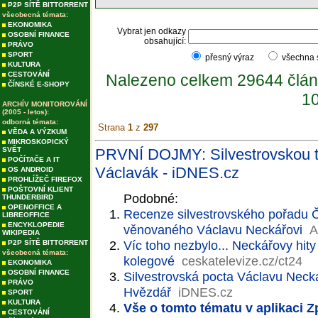
P2P SÍTĚ BITTORRENT
všeobecná témata:
EKONOMIKA
Vybrat jen odkazy
OSOBNÍ FINANCE
obsahující:
PRÁVO
SPORT
přesný výraz
všechna
KULTURA
CESTOVÁNÍ
Nalezeno celkem 29644 člán
ČÍNSKÉ E-SHOPY
10
ARCHÍV MONITOROVÁNÍ
(2005 - letos):
odborná témata:
Strana
1
z
297
VĚDA A VÝZKUM
MIKROSKOPICKÝ
SVĚT
PRVNÍ DOJMY: Silvestrovskou tel
POČÍTAČE A IT
Václavák - iDNES.cz
OS ANDROID
PROHLÍŽEČ FIREFOX
POŠTOVNÍ KLIENT
Podobné:
THUNDERBIRD
OPENOFFICE A
Recenze silvestrovského pořadu Č
LIBREOFFICE
ENCYKLOPEDIE
věnovaného Václavu Neckářovi
A
WIKIPEDIA
Víc toho nezbylo... Neckářovy hity
P2P SÍTĚ BITTORRENT
všeobecná témata:
kolegové
ceskatelevize.cz/ct24
EKONOMIKA
OSOBNÍ FINANCE
Silvestrovská pocta Václavu Neck
PRÁVO
Hvězdář
iDNES.cz
SPORT
KULTURA
Vše o tomto tématu v aplikaci 
CESTOVÁNÍ