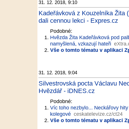
31. 12. 2018, 9:10
Kadeřávková z Kouzelníka Žita (n
dali cennou lekci - Expres.cz
Podobné:
Hvězda Žita Kadeřávková pod palbo
namyšlená, vzkazují hateři
eXtra.
Vše o tomto tématu v aplikaci 
31. 12. 2018, 9:04
Silvestrovská pocta Václavu Ne
Hvězdář - iDNES.cz
Podobné:
Víc toho nezbylo... Neckářovy hity
kolegové
ceskatelevize.cz/ct24
Vše o tomto tématu v aplikaci 