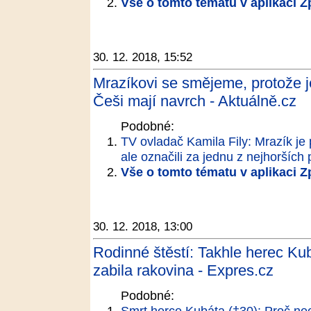
Vše o tomto tématu v aplikaci 
30. 12. 2018, 15:52
Mrazíkovi se smějeme, protože j
Češi mají navrch - Aktuálně.cz
Podobné:
TV ovladač Kamila Fily: Mrazík je
ale označili za jednu z nejhorších
Vše o tomto tématu v aplikaci 
30. 12. 2018, 13:00
Rodinné štěstí: Takhle herec Kub
zabila rakovina - Expres.cz
Podobné:
Smrt herce Kubáta (†30): Proč nech