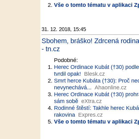
Vše o tomto tématu v aplikaci 
31. 12. 2018, 15:45
Sbohem, bráško! Zdrcená rodina
- tn.cz
Podobné:
Herec Ordinace Kubát (†30) podleh
tvrdil opak!
Blesk.cz
Smrt herce Kubáta (†30): Proč nech
nevynechává...
Ahaonline.cz
Herec Ordinace Kubát (†30) prohrá
sám sobě
eXtra.cz
Rodinné štěstí: Takhle herec Kubát
rakovina
Expres.cz
Vše o tomto tématu v aplikaci 