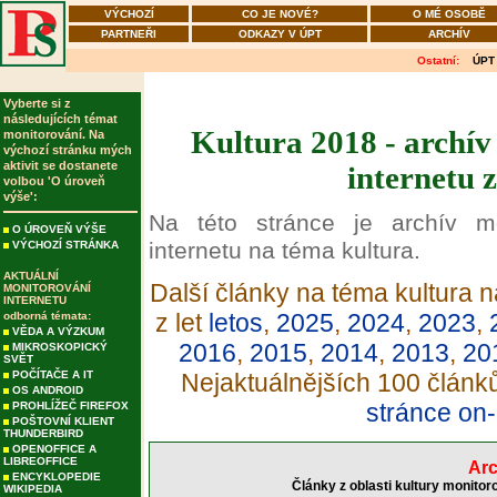
VÝCHOZÍ
CO JE NOVÉ?
O MÉ OSOBĚ
PARTNEŘI
ODKAZY V ÚPT
ARCHÍV
Ostatní:
ÚPT
Vyberte si z
následujících témat
Kultura 2018 - archív
monitorování. Na
výchozí stránku mých
aktivit se dostanete
internetu 
volbou 'O úroveň
výše':
Na této stránce je archív m
O ÚROVEŇ VÝŠE
internetu na téma kultura.
VÝCHOZÍ STRÁNKA
AKTUÁLNÍ
Další články na téma kultura n
MONITOROVÁNÍ
INTERNETU
z let
letos
,
2025
,
2024
,
2023
,
odborná témata:
VĚDA A VÝZKUM
2016
,
2015
,
2014
,
2013
,
20
MIKROSKOPICKÝ
SVĚT
POČÍTAČE A IT
Nejaktuálnějších 100 článk
OS ANDROID
stránce on-
PROHLÍŽEČ FIREFOX
POŠTOVNÍ KLIENT
THUNDERBIRD
OPENOFFICE A
LIBREOFFICE
Arc
ENCYKLOPEDIE
Články z oblasti kultury monitor
WIKIPEDIA