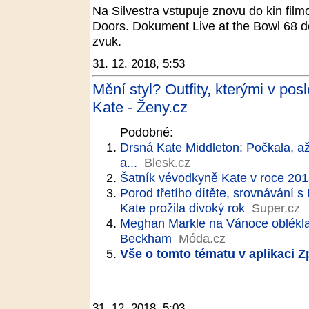
Na Silvestra vstupuje znovu do kin fi
Doors. Dokument Live at the Bowl 68 do
zvuk.
31. 12. 2018, 5:53
Mění styl? Outfity, kterými v po
Kate - Ženy.cz
Podobné:
Drsná Kate Middleton: Počkala, a
a...
Blesk.cz
Šatník vévodkyně Kate v roce 20
Porod třetího dítěte, srovnávání
Kate prožila divoký rok
Super.cz
Meghan Markle na Vánoce oblékla
Beckham
Móda.cz
Vše o tomto tématu v aplikaci 
31. 12. 2018, 5:03