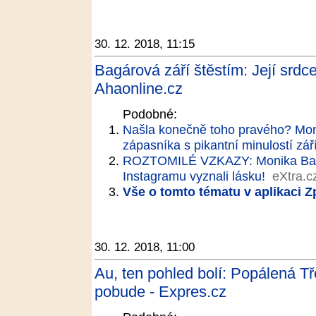
30. 12. 2018, 11:15
Bagárová září štěstím: Její srdc
Ahaonline.cz
Podobné:
Našla konečně toho pravého? Mon
zápasníka s pikantní minulostí zář
ROZTOMILÉ VZKAZY: Monika Bag
Instagramu vyznali lásku!
eXtra.c
Vše o tomto tématu v aplikaci 
30. 12. 2018, 11:00
Au, ten pohled bolí: Popálená Tř
pobude - Expres.cz