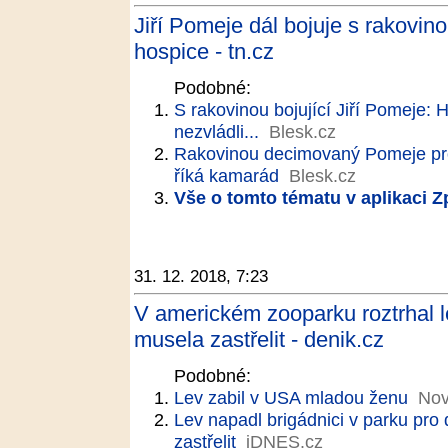
Jiří Pomeje dál bojuje s rakovin
hospice - tn.cz
Podobné:
S rakovinou bojující Jiří Pomeje: 
nezvládli...
Blesk.cz
Rakovinou decimovaný Pomeje pro
říká kamarád
Blesk.cz
Vše o tomto tématu v aplikaci 
31. 12. 2018, 7:23
V americkém zooparku roztrhal l
musela zastřelit - denik.cz
Podobné:
Lev zabil v USA mladou ženu
Nov
Lev napadl brigádnici v parku pro 
zastřelit
iDNES.cz