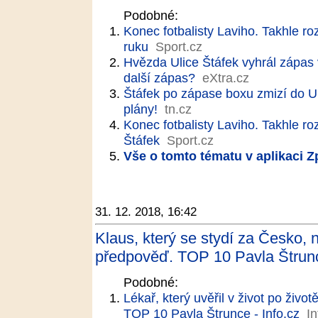
Podobné:
Konec fotbalisty Laviho. Takhle roz
ruku
Sport.cz
Hvězda Ulice Štáfek vyhrál zápas 
další zápas?
eXtra.cz
Štáfek po zápase boxu zmizí do U
plány!
tn.cz
Konec fotbalisty Laviho. Takhle ro
Štáfek
Sport.cz
Vše o tomto tématu v aplikaci 
31. 12. 2018, 16:42
Klaus, který se stydí za Česko,
předpověď. TOP 10 Pavla Štrun
Podobné:
Lékař, který uvěřil v život po živ
TOP 10 Pavla Štrunce - Info.cz
In