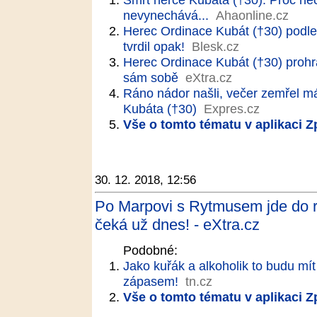
nevynechává...
Ahaonline.cz
Herec Ordinace Kubát (†30) podleh
tvrdil opak!
Blesk.cz
Herec Ordinace Kubát (†30) prohrá
sám sobě
eXtra.cz
Ráno nádor našli, večer zemřel m
Kubáta (†30)
Expres.cz
Vše o tomto tématu v aplikaci 
30. 12. 2018, 12:56
Po Marpovi s Rytmusem jde do r
čeká už dnes! - eXtra.cz
Podobné:
Jako kuřák a alkoholik to budu mít
zápasem!
tn.cz
Vše o tomto tématu v aplikaci 