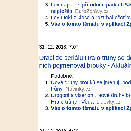
Lev napadl v přírodním parku USA
nepřežila
EuroZprávy.cz
Lev utekl z klece a roztrhal ošetřov
Vše o tomto tématu v aplikaci 
31. 12. 2018, 7:07
Draci ze seriálu Hra o trůny se 
nich pojmenoval brouky - Aktuál
Podobné:
Nové druhy brouků se jmenují podl
trůny
Novinky.cz
Drogoni a viserioni. Nové druhy br
Hra o trůny | Věda
Lidovky.cz
Vše o tomto tématu v aplikaci 