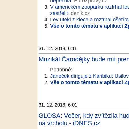
nepřežila
EuroZprávy.cz
V americkém zooparku roztrhal le
zastřelit
denik.cz
Lev utekl z klece a roztrhal ošetřov
Vše o tomto tématu v aplikaci 
31. 12. 2018, 6:11
Muzikál Čarodějky bude mít prem
Podobné:
Janeček diriguje z Karibiku: Usil
Vše o tomto tématu v aplikaci 
31. 12. 2018, 6:01
GLOSA: Večer, kdy zvítězila hud
na vrcholu - iDNES.cz