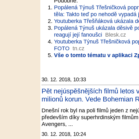
Podobné:
Popálená Týnuš Třešničková popr
těla: Takto teď po nehodě vypadá j
Youtuberka Třešňáková ukázala dě
Popálená Týnuš ukázala děsivě por
reagují její fanoušci
Blesk.cz
Youtuberka Týnuš Třešničková po
FOTO
tn.cz
Vše o tomto tématu v aplikaci 
30. 12. 2018, 10:33
Pět nejúspěšnějších filmů letos
milionů korun. Vede Bohemian 
Dnešní rok byl na poli filmů jeden z ne
především díky superhrdinským filmům 
Avengers, ...
30. 12. 2018, 10:24