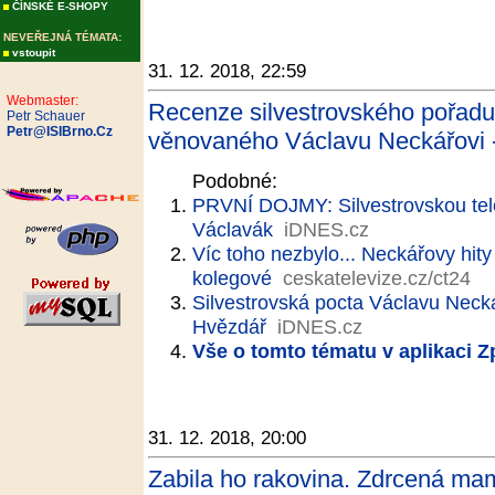
ČÍNSKÉ E-SHOPY
NEVEŘEJNÁ TÉMATA:
vstoupit
31. 12. 2018, 22:59
Webmaster:
Recenze silvestrovského pořadu
Petr Schauer
Petr@ISIBrno.Cz
věnovaného Václavu Neckářovi -
Podobné:
PRVNÍ DOJMY: Silvestrovskou telev
Václavák
iDNES.cz
Víc toho nezbylo... Neckářovy hity
kolegové
ceskatelevize.cz/ct24
Silvestrovská pocta Václavu Neck
Hvězdář
iDNES.cz
Vše o tomto tématu v aplikaci 
31. 12. 2018, 20:00
Zabila ho rakovina. Zdrcená mam