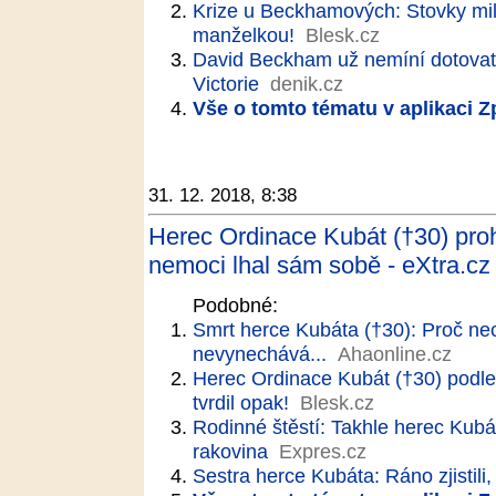
Krize u Beckhamových: Stovky mil
manželkou!
Blesk.cz
David Beckham už nemíní dotovat
Victorie
denik.cz
Vše o tomto tématu v aplikaci 
31. 12. 2018, 8:38
Herec Ordinace Kubát (†30) proh
nemoci lhal sám sobě - eXtra.cz
Podobné:
Smrt herce Kubáta (†30): Proč nech
nevynechává...
Ahaonline.cz
Herec Ordinace Kubát (†30) podleh
tvrdil opak!
Blesk.cz
Rodinné štěstí: Takhle herec Kubát
rakovina
Expres.cz
Sestra herce Kubáta: Ráno zjistili