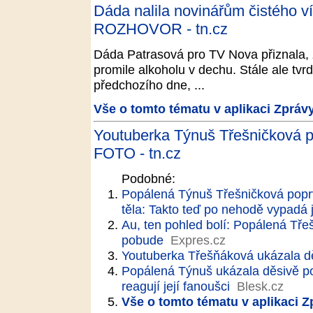
Dáda nalila novinářům čistého v
ROZHOVOR - tn.cz
Dáda Patrasová pro TV Nova přiznala,
promile alkoholu v dechu. Stále ale tvrd
předchozího dne, ...
Vše o tomto tématu v aplikaci Zpráv
Youtuberka Týnuš Třešničková p
FOTO - tn.cz
Podobné:
Popálená Týnuš Třešničková popr
těla: Takto teď po nehodě vypadá j
Au, ten pohled bolí: Popálená Třeš
pobude
Expres.cz
Youtuberka Třešňáková ukázala dě
Popálená Týnuš ukázala děsivě por
reagují její fanoušci
Blesk.cz
Vše o tomto tématu v aplikaci 