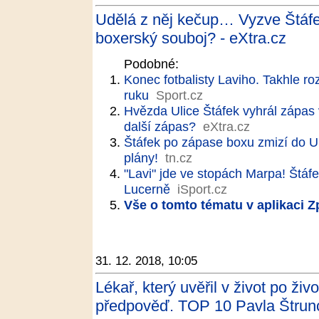
Udělá z něj kečup… Vyzve Štáfe
boxerský souboj? - eXtra.cz
Podobné:
Konec fotbalisty Laviho. Takhle roz
ruku
Sport.cz
Hvězda Ulice Štáfek vyhrál zápas 
další zápas?
eXtra.cz
Štáfek po zápase boxu zmizí do U
plány!
tn.cz
"Lavi" jde ve stopách Marpa! Štáfe
Lucerně
iSport.cz
Vše o tomto tématu v aplikaci 
31. 12. 2018, 10:05
Lékař, který uvěřil v život po ži
předpověď. TOP 10 Pavla Štrunce 