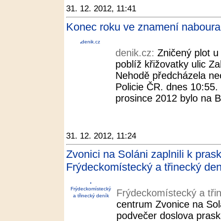
31. 12. 2012, 11:41
Konec roku ve znamení nabouran
denik.cz
denik.cz:
Zničený plot 
poblíž křižovatky ulic Z
Nehodě předcházela neo
Policie ČR. dnes 10:55.
prosince 2012 bylo na B
31. 12. 2012, 11:24
Zvonici na Soláni zaplnili k pras
Frýdeckomístecký a třinecký den
Frýdeckomístecký
Frýdeckomístecký a tři
a třinecký deník
centrum Zvonice na Solá
podvečer doslova prask