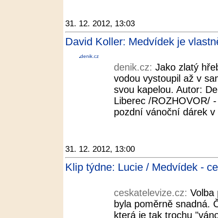
31. 12. 2012, 13:03
David Koller: Medvídek je vlastn
denik.cz
denik.cz:
Jako zlatý hř
vodou vystoupil až v s
svou kapelou. Autor: De
Liberec /ROZHOVOR/ - 
pozdní vánoční dárek v 
31. 12. 2012, 13:00
Klip týdne: Lucie / Medvídek - c
ceskatelevize.cz:
Volba 
byla poměrně snadná. Č
která je tak trochu "ván