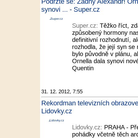
Podržte se: Žádný Alexandr! Orn
synovi ... - Super.cz
Super.cz
Super.cz:
Těžko říct, z
způsobený hormony nast
definitivní rozhodnutí, 
rozhodla, že její syn s
bylo původně v plánu, 
Ornella dala synovi nov
Quentin
31. 12. 2012, 7:55
Rekordman televizních obrazov
Lidovky.cz
Lidovky.cz
Lidovky.cz:
PRAHA - Př
pohádky včetně těch ar