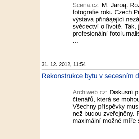
Scena.cz:
M. Jaroą: Ro
fotografie roku Czech P
výstava přináąející nez
svědectví o ľivotě. Tak, 
profesionální fotoľurnal
...
31. 12. 2012, 11:54
Rekonstrukce bytu v secesním 
Archiweb.cz:
Diskusní p
čtenářů, která se mohou 
Všechny příspěvky musí
než budou zveřejněny. 
maximální možné míře s