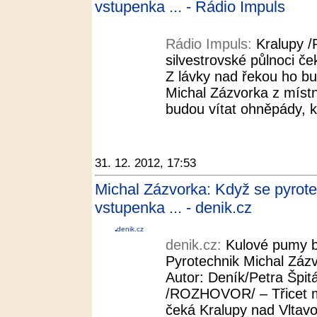
vstupenka ... - Rádio Impuls
Rádio Impuls:
Kralupy 
silvestrovské půlnoci če
Z lávky nad řekou ho bu
Michal Zázvorka z míst
budou vítat ohněpády, k
31. 12. 2012, 17:53
Michal Zázvorka: Když se pyrotec
vstupenka ... - denik.cz
denik.cz
denik.cz:
Kulové pumy bu
Pyrotechnik Michal Zázv
Autor: Deník/Petra Špit
/ROZHOVOR/ – Třicet mi
čeká Kralupy nad Vltavou