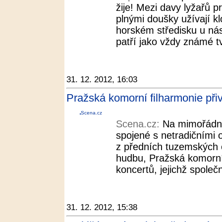
žije! Mezi davy lyžařů pr
plnými doušky užívají k
horském středisku u nás
patří jako vždy známé t
31. 12. 2012, 16:03
Pražská komorní filharmonie při
Scena.cz
Scena.cz:
Na mimořádné
spojené s netradičními 
z předních tuzemských o
hudbu, Pražská komorní
koncertů, jejichž společ
31. 12. 2012, 15:38