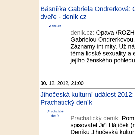
Básnířka Gabriela Ondrerková: C
dveře - denik.cz
denik.cz
denik.cz:
Opava /ROZHO
Gabrielou Ondrerkovou,
Záznamy intimity. Už ná
téma lidské sexuality a e
jejího ženského pohledu
30. 12. 2012, 21:00
Jihočeská kulturní událost 2012:
Prachatický deník
Prachatický
deník
Prachatický deník:
Romá
spisovatel Jiří Hájíček (
Deníku Jihočeská kultur