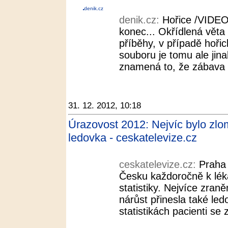
denik.cz
denik.cz:
Hořice /VIDEO
konec... Okřídlená věta p
příběhy, v případě hoři
souboru je tomu ale jin
znamená to, že zábava t
31. 12. 2012, 10:18
Úrazovost 2012: Nejvíc bylo zlo
ledovka - ceskatelevize.cz
ceskatelevize.cz:
Praha 
Česku každoročně k lékař
statistiky. Nejvíce zran
nárůst přinesla také le
statistikách pacienti se