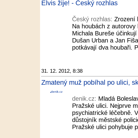
Elvis žije! - Český rozhlas
Český rozhlas:
Zrození 
Na houbách z autorovy k
Michala Bureše účinkují
Dušan Urban a Jan Fišar.
potkávají dva houbaři. 
31. 12. 2012, 8:38
Zmatený muž pobíhal po ulici, sko
denik.cz
denik.cz:
Mladá Bolesla
Pražské ulici. Nejprve m
psychiatrické léčebně. V
důstojník městské polic
Pražské ulici pohybuje p