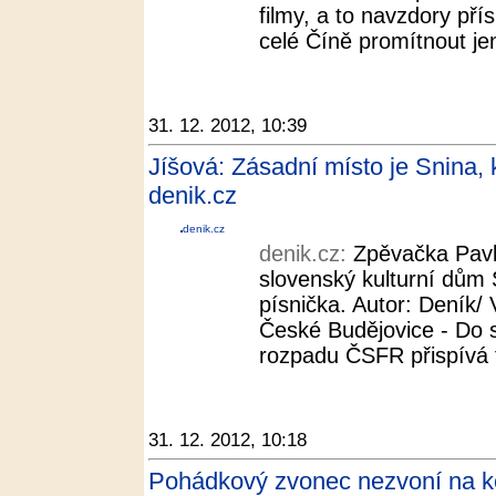
filmy, a to navzdory pří
celé Číně promítnout jen
31. 12. 2012, 10:39
Jíšová: Zásadní místo je Snina, k
denik.cz
denik.cz
denik.cz:
Zpěvačka Pavl
slovenský kulturní dům S
písnička. Autor: Deník/
České Budějovice - Do s
rozpadu ČSFR přispívá f
31. 12. 2012, 10:18
Pohádkový zvonec nezvoní na ko