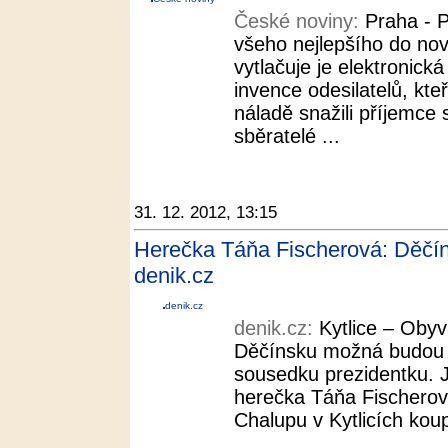
České noviny:
Praha - P
všeho nejlepšího do no
vytlačuje je elektronick
invence odesilatelů, kte
náladě snažili příjemce s
sběratelé ...
31. 12. 2012, 13:15
Herečka Táňa Fischerová: Děčínsk
denik.cz
denik.cz
denik.cz:
Kytlice – Obyv
Děčínsku možná budou mí
sousedku prezidentku. J
herečka Táňa Fischerová
Chalupu v Kytlicích koupil