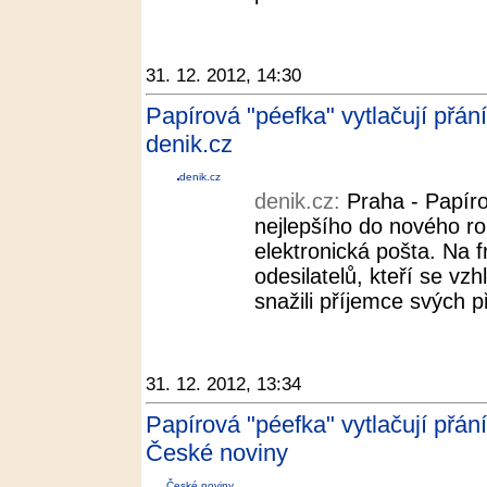
31. 12. 2012, 14:30
Papírová "péefka" vytlačují přá
denik.cz
denik.cz
denik.cz:
Praha - Papíro
nejlepšího do nového ro
elektronická pošta. Na 
odesilatelů, kteří se vz
snažili příjemce svých př
31. 12. 2012, 13:34
Papírová "péefka" vytlačují přá
České noviny
České noviny