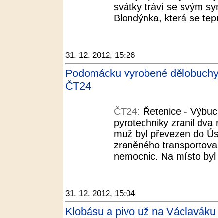
svátky tráví se svým sy
Blondýnka, která se tep
31. 12. 2012, 15:26
Podomácku vyrobené dělobuchy z
ČT24
ČT24:
Řetenice - Výbu
pyrotechniky zranil dva
muž byl převezen do Ú
zraněného transportoval
nemocnic. Na místo byl p
31. 12. 2012, 15:04
Klobásu a pivo už na Václaváku n