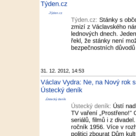
Týden.cz
Týden.cz
Týden.cz:
Stánky s obče
zmizí z Václavského ná
lednových dnech. Jeden
řekl, že stánky není mo
bezpečnostních důvodů o
31. 12. 2012, 14:53
Václav Vydra: Ne, na Nový rok 
Ústecký deník
Ústecký deník
Ústecký deník:
Ústí nad
TV vaření „Prostřeno!" C
seriálů, filmů i z divade
ročník 1956. Více v rozh
politici zbourat Dům kul