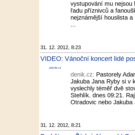
vystupování mu nejsou bl
řadu příznivců a fanouš
nejznámější houslista a
...
31. 12. 2012, 8:23
VIDEO: Vánoční koncert lidé pos
denik.cz
denik.cz:
Pastorely Ada
Jakuba Jana Ryby si v 
vyslechly téměř dvě sto
Stehlík. dnes 09:21. R
Otradovic nebo Jakuba J
31. 12. 2012, 8:21