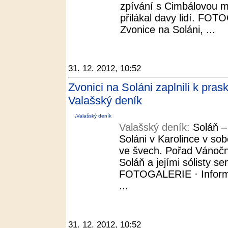
zpívání s Cimbálovou mu
přilákal davy lidí. FO
Zvonice na Soláni, ...
31. 12. 2012, 10:52
Zvonici na Soláni zaplnili k pras
Valašský deník
Valašský deník
Valašský deník:
Soláň –
Soláni v Karolince v so
ve švech. Pořad Vánočn
Soláň a jejími sólisty sem
FOTOGALERIE · Informa
...
31. 12. 2012, 10:52