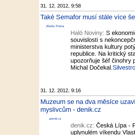
31. 12. 2012, 9:58
Také Semafor musí stále více šet
Radio Praha
Haló Noviny:
S ekonomic
souvislosti s nekoncepč
ministerstva kultury pot
republice. Na kritický s
upozorňuje šéf činohry
Michal Dočekal.
Silvestr
31. 12. 2012, 9:16
Muzeum se na dva měsíce uzavře.
myslivcům - denik.cz
denik.cz
denik.cz:
Česká Lípa - P
uplynulém víkendu Vlas