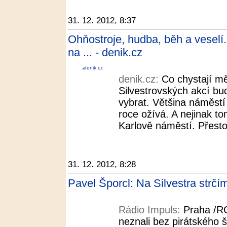
31. 12. 2012, 8:37
Ohňostroje, hudba, běh a veselí
na ... - denik.cz
denik.cz
denik.cz:
Co chystají mě
Silvestrovských akcí bu
vybrat. Většina náměstí
roce ožívá. A nejinak t
Karlově náměstí. Přesto
31. 12. 2012, 8:28
Pavel Šporcl: Na Silvestra strčí
Rádio Impuls:
Praha /R
neznali bez pirátského 