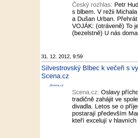
Český rozhlas:
Petr Hu
s blbem. V režii Michala
a Dušan Urban. Přehrát
VOJÁK: (otráveně) To
(bezelstně) U nás doma,
31. 12. 2012, 9:59
Silvestrovský Blbec k večeři s 
Scena.cz
Scena.cz
Scena.cz:
Oslavy přích
tradičně zahájit ve spo
divadla. Letos se o příj
postarají především Mart
kteří excelují v hlavních