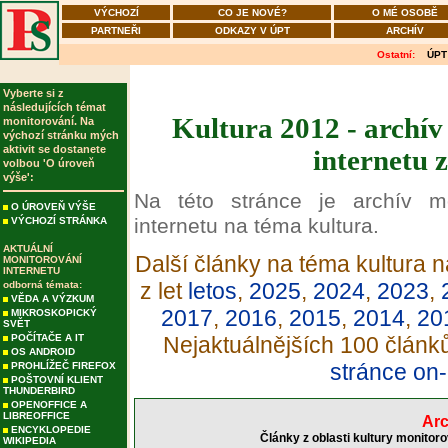
VÝCHOZÍ
CO JE NOVÉ?
O MÉ OSOBĚ
PARTNEŘI
ODKAZY V ÚPT
ARCHÍV
Ostatní:
ÚPT
Vyberte si z
následujících témat
Kultura 2012 - archív
monitorování. Na
výchozí stránku mých
aktivit se dostanete
internetu 
volbou 'O úroveň
výše':
Na této stránce je archív m
O ÚROVEŇ VÝŠE
internetu na téma kultura.
VÝCHOZÍ STRÁNKA
AKTUÁLNÍ
Další články na téma kultura n
MONITOROVÁNÍ
INTERNETU
z let
letos
,
2025
,
2024
,
2023
,
odborná témata:
VĚDA A VÝZKUM
2017
,
2016
,
2015
,
2014
,
20
MIKROSKOPICKÝ
SVĚT
POČÍTAČE A IT
Nejaktuálnějších 100 článk
OS ANDROID
stránce on-
PROHLÍŽEČ FIREFOX
POŠTOVNÍ KLIENT
THUNDERBIRD
OPENOFFICE A
LIBREOFFICE
Arc
ENCYKLOPEDIE
Články z oblasti kultury monitor
WIKIPEDIA