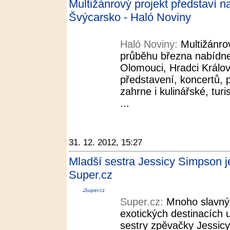
Multižánrový projekt představí 
Švýcarsko - Haló Noviny
Haló Noviny:
Multižánro
průběhu března nabídne 
Olomouci, Hradci Králov
představení, koncertů, 
zahrne i kulinářské, tur
...
31. 12. 2012, 15:27
Mladší sestra Jessicy Simpson je 
Super.cz
Super.cz
Super.cz:
Mnoho slavnýc
exotických destinacích 
sestry zpěvačky Jessicy