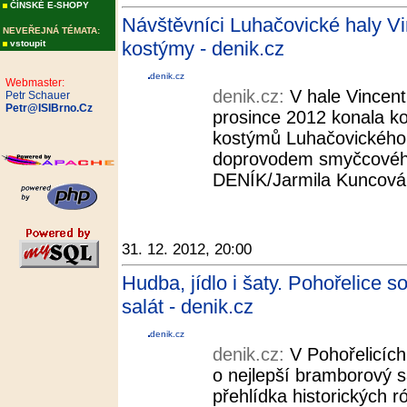
ČÍNSKÉ E-SHOPY
Návštěvníci Luhačovické haly V
NEVEŘEJNÁ TÉMATA:
kostýmy - denik.cz
vstoupit
denik.cz
Webmaster:
denik.cz:
V hale Vincent
Petr Schauer
Petr@ISIBrno.Cz
prosince 2012 konala k
kostýmů Luhačovického 
doprovodem smyčcového 
DENÍK/Jarmila Kuncová.
31. 12. 2012, 20:00
Hudba, jídlo i šaty. Pohořelice s
salát - denik.cz
denik.cz
denik.cz:
V Pohořelicích
o nejlepší bramborový s
přehlídka historických 