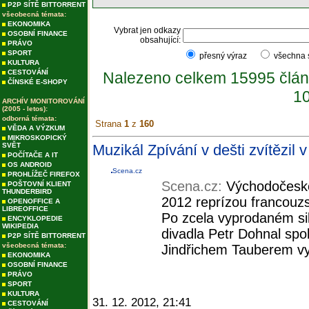
P2P SÍTĚ BITTORRENT
všeobecná témata:
EKONOMIKA
Vybrat jen odkazy
OSOBNÍ FINANCE
obsahující:
PRÁVO
SPORT
přesný výraz
všechna
KULTURA
CESTOVÁNÍ
Nalezeno celkem 15995 člán
ČÍNSKÉ E-SHOPY
10
ARCHÍV MONITOROVÁNÍ
(2005 - letos):
odborná témata:
Strana
1
z
160
VĚDA A VÝZKUM
MIKROSKOPICKÝ
SVĚT
Muzikál Zpívání v dešti zvítězil
POČÍTAČE A IT
OS ANDROID
Scena.cz
PROHLÍŽEČ FIREFOX
Scena.cz:
Východočeské
POŠTOVNÍ KLIENT
THUNDERBIRD
2012 reprízou francou
OPENOFFICE A
LIBREOFFICE
Po zcela vyprodaném sil
ENCYKLOPEDIE
WIKIPEDIA
divadla Petr Dohnal spo
P2P SÍTĚ BITTORRENT
všeobecná témata:
Jindřichem Tauberem vyhl
EKONOMIKA
OSOBNÍ FINANCE
PRÁVO
SPORT
KULTURA
31. 12. 2012, 21:41
CESTOVÁNÍ