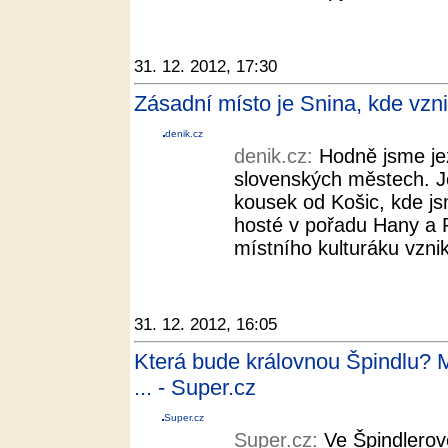
31. 12. 2012, 17:30
Zásadní místo je Snina, kde vznik
denik.cz
denik.cz:
Hodně jsme jez
slovenských městech. J
kousek od Košic, kde js
hosté v pořadu Hany a 
místního kulturáku vznik
31. 12. 2012, 16:05
Která bude královnou Špindlu? M
... - Super.cz
Super.cz
Super.cz:
Ve Špindlerov