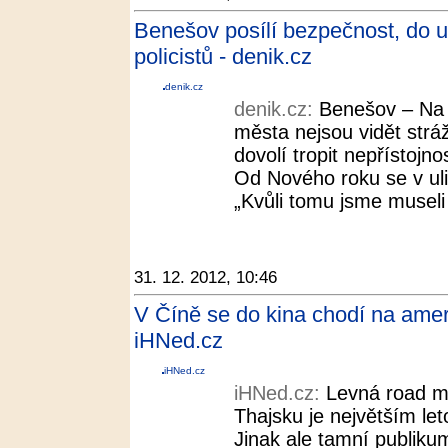
Benešov posílí bezpečnost, do u
policistů - denik.cz
denik.cz
denik.cz:
Benešov – Na kr
města nejsou vidět strážn
dovolí tropit nepřístojn
Od Nového roku se v uli
„Kvůli tomu jsme museli
31. 12. 2012, 10:46
V Číně se do kina chodí na ameri
iHNed.cz
iHNed.cz
iHNed.cz:
Levná road m
Thajsku je největším le
Jinak ale tamní publik