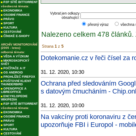
P2P SÍTĚ BITTORRENT
všeobecná témata:
EKONOMIKA
Vybrat jen odkazy
OSOBNÍ FINANCE
obsahující:
PRÁVO
SPORT
přesný výraz
všechna
KULTURA
CESTOVÁNÍ
Nalezeno celkem 478 článků.
ČÍNSKÉ E-SHOPY
ARCHÍV MONITOROVÁNÍ
Strana
1
z
5
(2005 - letos):
odborná témata:
Dotekomanie.cz v řeči čísel za 
VĚDA A VÝZKUM
MIKROSKOPICKÝ
SVĚT
POČÍTAČE A IT
31. 12. 2020, 10:30
OS ANDROID
PROHLÍŽEČ FIREFOX
POŠTOVNÍ KLIENT
Ochrana před sledováním Googlu:
THUNDERBIRD
OPENOFFICE A
s datovým čmucháním - Chip.onl
LIBREOFFICE
ENCYKLOPEDIE
WIKIPEDIA
P2P SÍTĚ BITTORRENT
31. 12. 2020, 10:00
všeobecná témata:
EKONOMIKA
Na vakcíny proti koronaviru z če
OSOBNÍ FINANCE
PRÁVO
upozorňuje FBI i Europol - mobil
SPORT
KULTURA
CESTOVÁNÍ