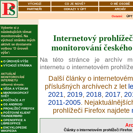
VÝCHOZÍ
CO JE NOVÉ?
O MÉ OSOBĚ
PARTNEŘI
ODKAZY V ÚPT
ARCHÍV
Ostatní:
ÚPT
Vyberte si z
následujících témat
Internetový prohlížeč
monitorování. Na
výchozí stránku mých
aktivit se dostanete
monitorování českého 
volbou 'O úroveň
výše':
Na této stránce je archív m
O ÚROVEŇ VÝŠE
internetu o internetovém prohlíže
VÝCHOZÍ STRÁNKA
AKTUÁLNÍ
Další články o internetovém 
MONITOROVÁNÍ
INTERNETU
příslušných archívech z let
l
odborná témata:
VĚDA A VÝZKUM
2021
,
2019
,
2018
,
2017
,
20
MIKROSKOPICKÝ
SVĚT
POČÍTAČE A IT
2011-2005
. Nejaktuálnější
OS ANDROID
prohlížeči Firefox najdete
PROHLÍŽEČ FIREFOX
POŠTOVNÍ KLIENT
THUNDERBIRD
OPENOFFICE A
LIBREOFFICE
Arc
ENCYKLOPEDIE
Články o internetovém prohlížeči Firefox
WIKIPEDIA