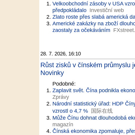
Velkoobchodní zásoby v USA vzros
předpokládalo
Investiční web
Zlato roste přes slabá americká d
Americké zakázky na zboží dlouh
zaostaly za očekáváním
FXstreet
28. 7. 2026, 16:10
Růst zisků v čínském průmyslu j
Novinky
Podobné:
Zaplavit svět. Čína podnikla ekon
Zprávy
Národní statistický úřad: HDP Čín
vzrostl o 4,7 %
国际在线
Může Čínu dohnat dlouhodobá e
magazín
Čínská ekonomika zpomaluje, přes