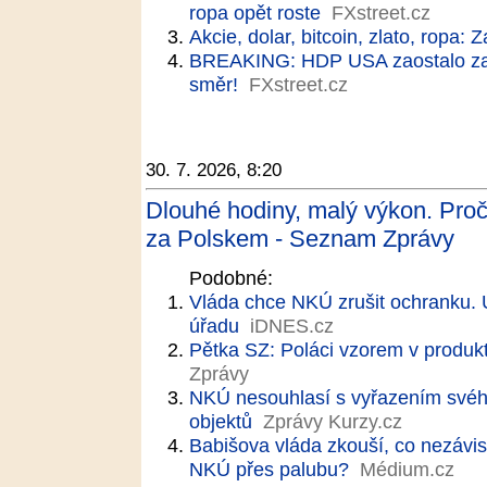
ropa opět roste
FXstreet.cz
Akcie, dolar, bitcoin, zlato, ropa: Z
BREAKING: HDP USA zaostalo z
směr!
FXstreet.cz
30. 7. 2026, 8:20
Dlouhé hodiny, malý výkon. Proč 
za Polskem - Seznam Zprávy
Podobné:
Vláda chce NKÚ zrušit ochranku. Út
úřadu
iDNES.cz
Pětka SZ: Poláci vzorem v produkt
Zprávy
NKÚ nesouhlasí s vyřazením svéh
objektů
Zprávy Kurzy.cz
Babišova vláda zkouší, co nezávisl
NKÚ přes palubu?
Médium.cz