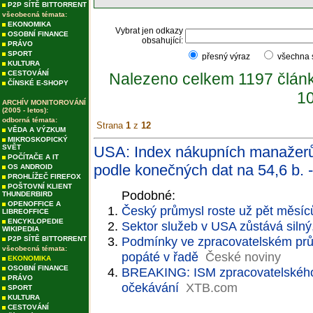
P2P SÍTĚ BITTORRENT
všeobecná témata:
EKONOMIKA
Vybrat jen odkazy
OSOBNÍ FINANCE
obsahující:
PRÁVO
SPORT
přesný výraz
všechna
KULTURA
CESTOVÁNÍ
Nalezeno celkem 1197 člán
ČÍNSKÉ E-SHOPY
10
ARCHÍV MONITOROVÁNÍ
(2005 - letos):
odborná témata:
Strana
1
z
12
VĚDA A VÝZKUM
MIKROSKOPICKÝ
SVĚT
USA: Index nákupních manažerů
POČÍTAČE A IT
podle konečných dat na 54,6 b. -
OS ANDROID
PROHLÍŽEČ FIREFOX
POŠTOVNÍ KLIENT
Podobné:
THUNDERBIRD
OPENOFFICE A
Český průmysl roste už pět měsíců
LIBREOFFICE
ENCYKLOPEDIE
Sektor služeb v USA zůstává silný, 
WIKIPEDIA
Podmínky ve zpracovatelském prům
P2P SÍTĚ BITTORRENT
všeobecná témata:
popáté v řadě
České noviny
EKONOMIKA
OSOBNÍ FINANCE
BREAKING: ISM zpracovatelského
PRÁVO
očekávání
XTB.com
SPORT
KULTURA
CESTOVÁNÍ