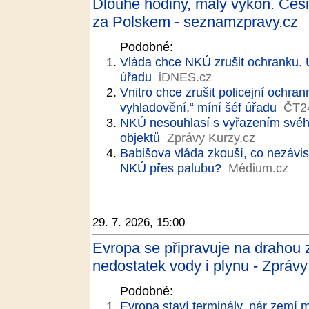
Dlouhé hodiny, malý výkon. Češi 
za Polskem - seznamzpravy.cz
Podobné:
Vláda chce NKÚ zrušit ochranku. Út
úřadu
iDNES.cz
Vnitro chce zrušit policejní ochr
vyhladovění,“ míní šéf úřadu
ČT2
NKÚ nesouhlasí s vyřazením svéh
objektů
Zprávy Kurzy.cz
Babišova vláda zkouší, co nezávisl
NKÚ přes palubu?
Médium.cz
29. 7. 2026, 15:00
Evropa se připravuje na drahou z
nedostatek vody i plynu - Zprávy
Podobné:
Evropa staví terminály, pár zemí 