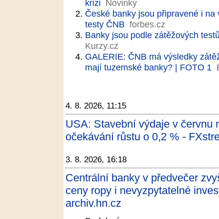
krizi
Novinky
České banky jsou připravené i na
testy ČNB
forbes.cz
Banky jsou podle zátěžových test
Kurzy.cz
GALERIE: ČNB má výsledky zátěžov
mají tuzemské banky? | FOTO 1
4. 8. 2026, 11:15
USA: Stavební výdaje v červnu m
očekávání růstu o 0,2 % - FXstre
3. 8. 2026, 16:18
Centrální banky v předvečer zvy
ceny ropy i nevyzpytatelné inves
archiv.hn.cz