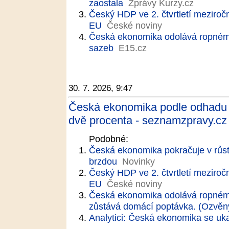
zaostala
Zprávy Kurzy.cz
Český HDP ve 2. čtvrtletí meziročn
EU
České noviny
Česká ekonomika odolává ropnému 
sazeb
E15.cz
30. 7. 2026, 9:47
Česká ekonomika podle odhadu ve
dvě procenta - seznamzpravy.cz
Podobné:
Česká ekonomika pokračuje v růst
brzdou
Novinky
Český HDP ve 2. čtvrtletí meziročn
EU
České noviny
Česká ekonomika odolává ropném
zůstává domácí poptávka. (Ozvěny
Analytici: Česká ekonomika se uk