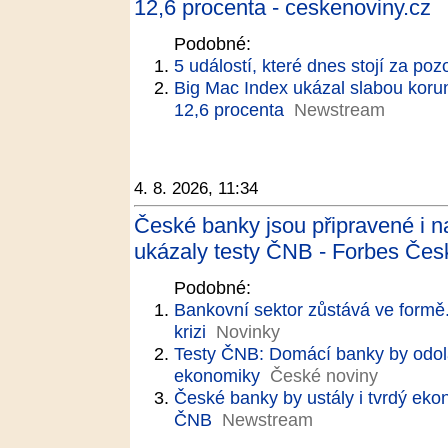
12,6 procenta - ceskenoviny.cz
Podobné:
5 událostí, které dnes stojí za poz
Big Mac Index ukázal slabou koru
12,6 procenta
Newstream
4. 8. 2026, 11:34
České banky jsou připravené i n
ukázaly testy ČNB - Forbes Čes
Podobné:
Bankovní sektor zůstává ve formě.
krizi
Novinky
Testy ČNB: Domácí banky by odola
ekonomiky
České noviny
České banky by ustály i tvrdý eko
ČNB
Newstream