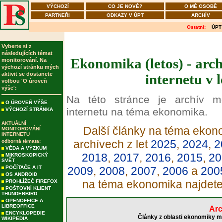
VÝCHOZÍ
CO JE NOVÉ?
O MÉ OSOBĚ
PARTNEŘI
ODKAZY V ÚPT
ARCHÍV
Ostatní:
ÚPT
Vyberte si z
následujících témat
Ekonomika (letos) - arc
monitorování. Na
výchozí stránku mých
aktivit se dostanete
internetu v 
volbou 'O úroveň
výše':
Na této stránce je archív m
O ÚROVEŇ VÝŠE
internetu na téma ekonomika.
VÝCHOZÍ STRÁNKA
AKTUÁLNÍ
Další články na téma ekono
MONITOROVÁNÍ
INTERNETU
archívech z let
2025
,
2024
,
2
odborná témata:
VĚDA A VÝZKUM
2018
,
2017
,
2016
,
2015
,
20
MIKROSKOPICKÝ
SVĚT
POČÍTAČE A IT
2009
,
2008
,
2007
,
2006
a
200
OS ANDROID
na téma ekonomika najdet
PROHLÍŽEČ FIREFOX
POŠTOVNÍ KLIENT
THUNDERBIRD
OPENOFFICE A
LIBREOFFICE
Arc
ENCYKLOPEDIE
Články z oblasti ekonomiky m
WIKIPEDIA