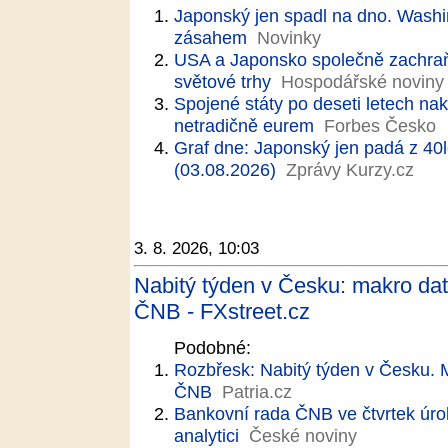
Japonský jen spadl na dno. Wash
zásahem
Novinky
USA a Japonsko společně zachraňu
světové trhy
Hospodářské noviny
Spojené státy po deseti letech nak
netradičně eurem
Forbes Česko
Graf dne: Japonský jen padá z 40
(03.08.2026)
Zprávy Kurzy.cz
3. 8. 2026, 10:03
Nabitý týden v Česku: makro data
ČNB - FXstreet.cz
Podobné:
Rozbřesk: Nabitý týden v Česku. M
ČNB
Patria.cz
Bankovní rada ČNB ve čtvrtek úr
analytici
České noviny