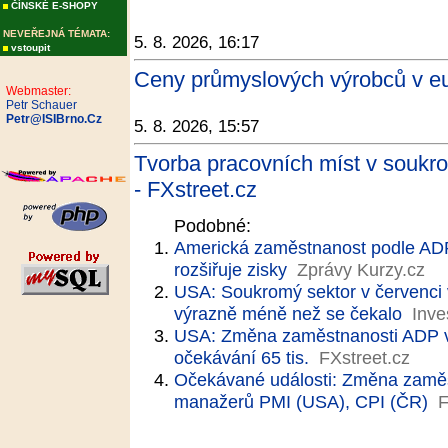
ČÍNSKÉ E-SHOPY
NEVEŘEJNÁ TÉMATA:
5. 8. 2026, 16:17
vstoupit
Ceny průmyslových výrobců v eu
Webmaster:
Petr Schauer
Petr@ISIBrno.Cz
5. 8. 2026, 15:57
Tvorba pracovních míst v soukr
- FXstreet.cz
Podobné:
Americká zaměstnanost podle AD
rozšiřuje zisky
Zprávy Kurzy.cz
USA: Soukromý sektor v červenci vy
výrazně méně než se čekalo
Inve
USA: Změna zaměstnanosti ADP v če
očekávání 65 tis.
FXstreet.cz
Očekávané události: Změna zaměs
manažerů PMI (USA), CPI (ČR)
F