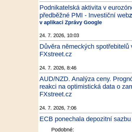
Podnikatelská aktivita v eurozóně
předběžné PMI - Investiční web
Z
v aplikaci Zprávy Google
24. 7. 2026, 10:03
Důvěra německých spotřebitelů v
FXstreet.cz
24. 7. 2026, 8:46
AUD/NZD. Analýza ceny. Prognóza
reakci na optimistická data o zam
FXstreet.cz
24. 7. 2026, 7:06
ECB ponechala depozitní sazbu n
Podobné: