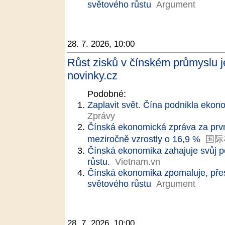
světového růstu
Argument
28. 7. 2026, 10:00
Růst zisků v čínském průmyslu j
novinky.cz
Podobné:
Zaplavit svět. Čína podnikla ekon
Zprávy
Čínská ekonomická zpráva za první
meziročně vzrostly o 16,9 %
国际
Čínská ekonomika zahajuje svůj pě
růstu.
Vietnam.vn
Čínská ekonomika zpomaluje, přes
světového růstu
Argument
28. 7. 2026, 10:00