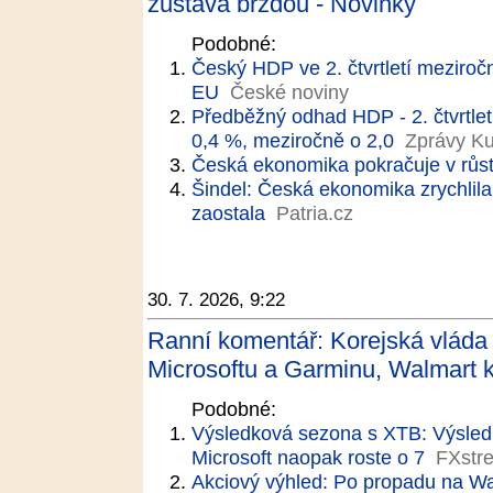
zůstává brzdou - Novinky
Podobné:
Český HDP ve 2. čtvrtletí meziročn
EU
České noviny
Předběžný odhad HDP - 2. čtvrtlet
0,4 %, meziročně o 2,0
Zprávy Ku
Česká ekonomika pokračuje v růst
Šindel: Česká ekonomika zrychlil
zaostala
Patria.cz
30. 7. 2026, 9:22
Ranní komentář: Korejská vláda 
Microsoftu a Garminu, Walmart k
Podobné:
Výsledková sezona s XTB: Výsledky
Microsoft naopak roste o 7
FXstre
Akciový výhled: Po propadu na Wal