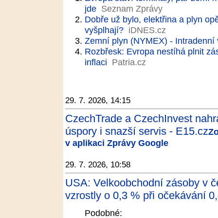
jde
Seznam Zprávy
Dobře už bylo, elektřina a plyn op
vyšplhají?
iDNES.cz
Zemní plyn (NYMEX) - Intradenní 
Rozbřesk: Evropa nestíhá plnit zás
inflaci
Patria.cz
29. 7. 2026, 14:15
CzechTrade a CzechInvest nahra
úspory i snazší servis - E15.cz
Zo
v aplikaci Zprávy Google
29. 7. 2026, 10:58
USA: Velkoobchodní zásoby v č
vzrostly o 0,3 % při očekávání 0,
Podobné: