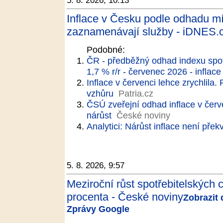
5. 8. 2026, 10:13
Inflace v Česku podle odhadu mír
zaznamenávají služby - iDNES.
Podobné:
ČR - předběžný odhad indexu spotř
1,7 % r/r - červenec 2026 - inflace
Inflace v červenci lehce zrychlila. P
vzhůru
Patria.cz
ČSÚ zveřejní odhad inflace v červe
nárůst
České noviny
Analytici: Nárůst inflace není pře
5. 8. 2026, 9:57
Meziroční růst spotřebitelských c
procenta - České noviny
Zobrazit 
Zprávy Google