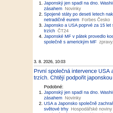
Japonský jen spadl na dno. Wash
zásahem
Novinky
Spojené státy po deseti letech nak
netradičně eurem
Forbes Česko
Japonsko a USA poprvé za 15 let 
trzích
ČT24
Japonské MF v pátek provedlo ko
společně s americkým MF
zpravy
3. 8. 2026, 10:03
První společná intervence USA 
trzích. Chtějí podpořit japonsko
Podobné:
Japonský jen spadl na dno. Wash
zásahem
Novinky
USA a Japonsko společně zachraňu
světové trhy
Hospodářské noviny