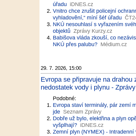
úřadu
iDNES.cz
Vnitro chce zrušit policejní ochr
vyhladovění,“ míní šéf úřadu
ČT2
NKÚ nesouhlasí s vyřazením svéh
objektů
Zprávy Kurzy.cz
Babišova vláda zkouší, co nezávisl
NKÚ přes palubu?
Médium.cz
29. 7. 2026, 15:00
Evropa se připravuje na drahou z
nedostatek vody i plynu - Zprávy
Podobné:
Evropa staví terminály, pár zemí 
jde
Seznam Zprávy
Dobře už bylo, elektřina a plyn op
vyšplhají?
iDNES.cz
Zemní plyn (NYMEX) - Intradenní 