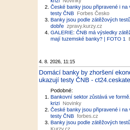
krizi
Novinky
České banky jsou připravené i na
testy ČNB
Forbes Česko
Banky jsou podle zátěžových test
dobře
zpravy.kurzy.cz
GALERIE: ČNB má výsledky zátěžov
mají tuzemské banky? | FOTO 1
4. 8. 2026, 11:15
Domácí banky by zhoršení ekon
ukazují testy ČNB - ct24.ceskate
Podobné:
Bankovní sektor zůstává ve formě.
krizi
Novinky
České banky jsou připravené i na
testy ČNB
forbes.cz
Banky jsou podle zátěžových test
Kurzy.cz