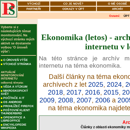
VÝCHOZÍ
CO JE NOVÉ?
O MÉ OSOBĚ
PARTNEŘI
ODKAZY V ÚPT
ARCHÍV
Ostatní:
ÚPT
Vyberte si z
následujících témat
Ekonomika (letos) - arc
monitorování. Na
výchozí stránku mých
aktivit se dostanete
internetu v 
volbou 'O úroveň
výše':
Na této stránce je archív m
O ÚROVEŇ VÝŠE
internetu na téma ekonomika.
VÝCHOZÍ STRÁNKA
AKTUÁLNÍ
Další články na téma ekono
MONITOROVÁNÍ
INTERNETU
archívech z let
2025
,
2024
,
2
odborná témata:
VĚDA A VÝZKUM
2018
,
2017
,
2016
,
2015
,
20
MIKROSKOPICKÝ
SVĚT
POČÍTAČE A IT
2009
,
2008
,
2007
,
2006
a
200
OS ANDROID
na téma ekonomika najdet
PROHLÍŽEČ FIREFOX
POŠTOVNÍ KLIENT
THUNDERBIRD
OPENOFFICE A
LIBREOFFICE
Arc
ENCYKLOPEDIE
Články z oblasti ekonomiky m
WIKIPEDIA