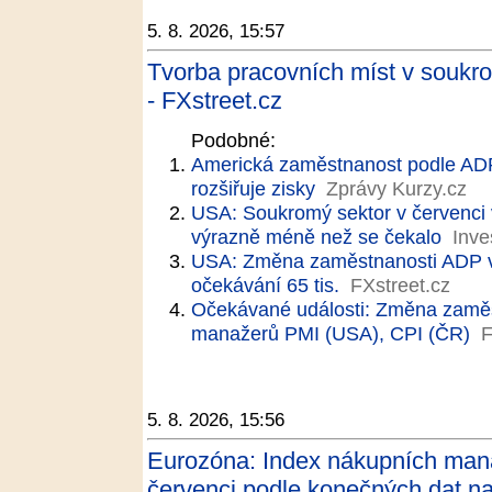
5. 8. 2026, 15:57
Tvorba pracovních míst v soukr
- FXstreet.cz
Podobné:
Americká zaměstnanost podle AD
rozšiřuje zisky
Zprávy Kurzy.cz
USA: Soukromý sektor v červenci vy
výrazně méně než se čekalo
Inve
USA: Změna zaměstnanosti ADP v če
očekávání 65 tis.
FXstreet.cz
Očekávané události: Změna zaměs
manažerů PMI (USA), CPI (ČR)
F
5. 8. 2026, 15:56
Eurozóna: Index nákupních man
červenci podle konečných dat na 