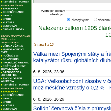
P2P SÍTĚ BITTORRENT
všeobecná témata:
EKONOMIKA
Vybrat jen odkazy
OSOBNÍ FINANCE
obsahující:
PRÁVO
SPORT
přesný výraz
všechna
KULTURA
CESTOVÁNÍ
Nalezeno celkem 1205 člán
ČÍNSKÉ E-SHOPY
10
ARCHÍV MONITOROVÁNÍ
(2005 - letos):
odborná témata:
Strana
1
z
13
VĚDA A VÝZKUM
MIKROSKOPICKÝ
SVĚT
Válka mezi Spojenými státy a Ír
POČÍTAČE A IT
katalyzátor růstu globálních dlu
OS ANDROID
PROHLÍŽEČ FIREFOX
POŠTOVNÍ KLIENT
THUNDERBIRD
6. 8. 2026, 23:36
OPENOFFICE A
LIBREOFFICE
ENCYKLOPEDIE
USA: Velkoobchodní zásoby v č
WIKIPEDIA
P2P SÍTĚ BITTORRENT
meziměsíčně vzrostly o 0,2 % - 
všeobecná témata:
EKONOMIKA
OSOBNÍ FINANCE
6. 8. 2026, 16:29
PRÁVO
SPORT
KULTURA
Solidní červnová čísla z průmysl
CESTOVÁNÍ