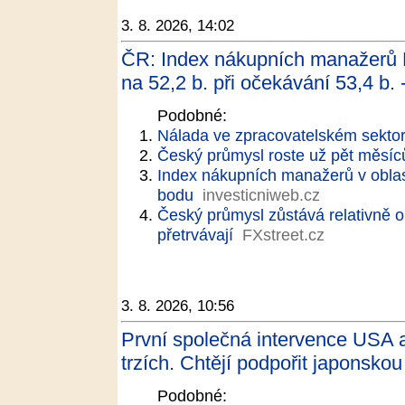
3. 8. 2026, 14:02
ČR: Index nákupních manažerů P
na 52,2 b. při očekávání 53,4 b. 
Podobné:
Nálada ve zpracovatelském sektoru
Český průmysl roste už pět měsíců
Index nákupních manažerů v oblast
bodu
investicniweb.cz
Český průmysl zůstává relativně op
přetrvávají
FXstreet.cz
3. 8. 2026, 10:56
První společná intervence USA 
trzích. Chtějí podpořit japonsko
Podobné: