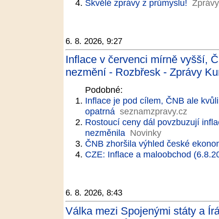
Skvělé zprávy z průmyslu!
Zprávy
6. 8. 2026, 9:27
Inflace v červenci mírně vyšší,
nezmění - Rozbřesk - Zprávy Ku
Podobné:
Inflace je pod cílem, ČNB ale kvů
opatrná
seznamzpravy.cz
Rostoucí ceny dál povzbuzují infl
nezměnila
Novinky
ČNB zhoršila výhled české ekonomik
CZE: Inflace a maloobchod (6.8.2
6. 8. 2026, 8:43
Válka mezi Spojenými státy a Ír