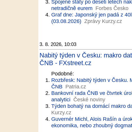
Spojené státy po deseti letech nak
netradičně eurem
Forbes Česko
Graf dne: Japonský jen padá z 40
(03.08.2026)
Zprávy Kurzy.cz
3. 8. 2026, 10:03
Nabitý týden v Česku: makro data
ČNB - FXstreet.cz
Podobné:
Rozbřesk: Nabitý týden v Česku. M
ČNB
Patria.cz
Bankovní rada ČNB ve čtvrtek úr
analytici
České noviny
Týden bohatý na domácí makro d
Kurzy.cz
Guvernér Michl, Alois Rašín a úro
ekonomika, nebo zhoubný dogma