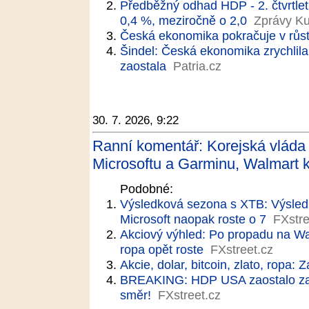
Předběžný odhad HDP - 2. čtvrtlet
0,4 %, meziročně o 2,0
Zprávy Ku
Česká ekonomika pokračuje v růst
Šindel: Česká ekonomika zrychlil
zaostala
Patria.cz
30. 7. 2026, 9:22
Ranní komentář: Korejská vláda 
Microsoftu a Garminu, Walmart k
Podobné:
Výsledková sezona s XTB: Výsledky
Microsoft naopak roste o 7
FXstre
Akciový výhled: Po propadu na Wal
ropa opět roste
FXstreet.cz
Akcie, dolar, bitcoin, zlato, ropa: Z
BREAKING: HDP USA zaostalo z
směr!
FXstreet.cz