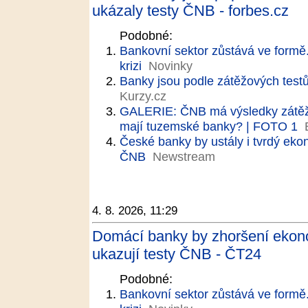
ukázaly testy ČNB - forbes.cz
Podobné:
Bankovní sektor zůstává ve formě.
krizi
Novinky
Banky jsou podle zátěžových test
Kurzy.cz
GALERIE: ČNB má výsledky zátěžov
mají tuzemské banky? | FOTO 1
České banky by ustály i tvrdý eko
ČNB
Newstream
4. 8. 2026, 11:29
Domácí banky by zhoršení ekon
ukazují testy ČNB - ČT24
Podobné:
Bankovní sektor zůstává ve formě.