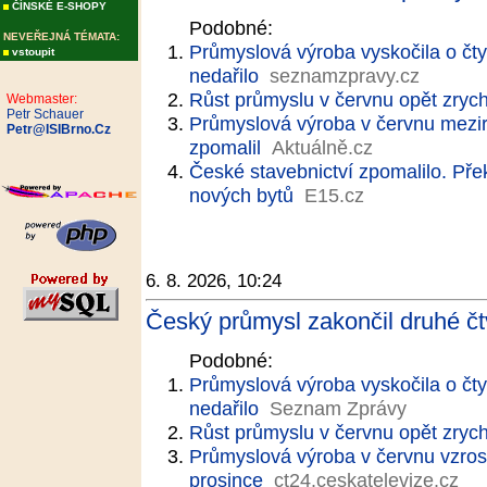
ČÍNSKÉ E-SHOPY
Podobné:
NEVEŘEJNÁ TÉMATA:
Průmyslová výroba vyskočila o čtyř
vstoupit
nedařilo
seznamzpravy.cz
Růst průmyslu v červnu opět zrychl
Webmaster:
Petr Schauer
Průmyslová výroba v červnu meziro
Petr@ISIBrno.Cz
zpomalil
Aktuálně.cz
České stavebnictví zpomalilo. Pře
nových bytů
E15.cz
6. 8. 2026, 10:24
Český průmysl zakončil druhé čtvr
Podobné:
Průmyslová výroba vyskočila o čtyř
nedařilo
Seznam Zprávy
Růst průmyslu v červnu opět zrychl
Průmyslová výroba v červnu vzrost
prosince
ct24.ceskatelevize.cz