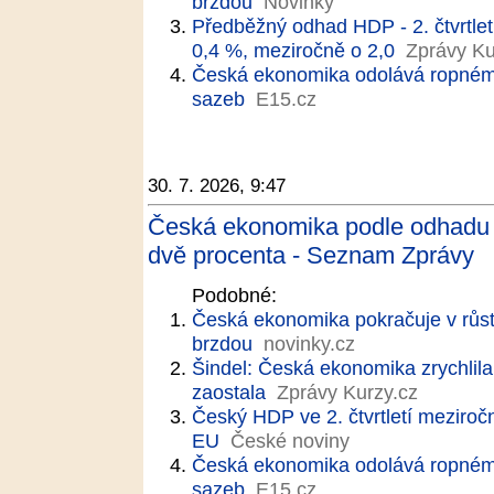
brzdou
Novinky
Předběžný odhad HDP - 2. čtvrtlet
0,4 %, meziročně o 2,0
Zprávy Ku
Česká ekonomika odolává ropnému 
sazeb
E15.cz
30. 7. 2026, 9:47
Česká ekonomika podle odhadu ve
dvě procenta - Seznam Zprávy
Podobné:
Česká ekonomika pokračuje v růst
brzdou
novinky.cz
Šindel: Česká ekonomika zrychlil
zaostala
Zprávy Kurzy.cz
Český HDP ve 2. čtvrtletí meziročn
EU
České noviny
Česká ekonomika odolává ropnému 
sazeb
E15.cz