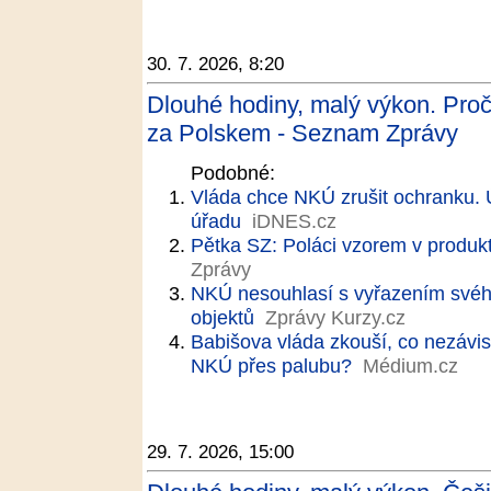
30. 7. 2026, 8:20
Dlouhé hodiny, malý výkon. Proč 
za Polskem - Seznam Zprávy
Podobné:
Vláda chce NKÚ zrušit ochranku. Út
úřadu
iDNES.cz
Pětka SZ: Poláci vzorem v produkt
Zprávy
NKÚ nesouhlasí s vyřazením svéh
objektů
Zprávy Kurzy.cz
Babišova vláda zkouší, co nezávisl
NKÚ přes palubu?
Médium.cz
29. 7. 2026, 15:00