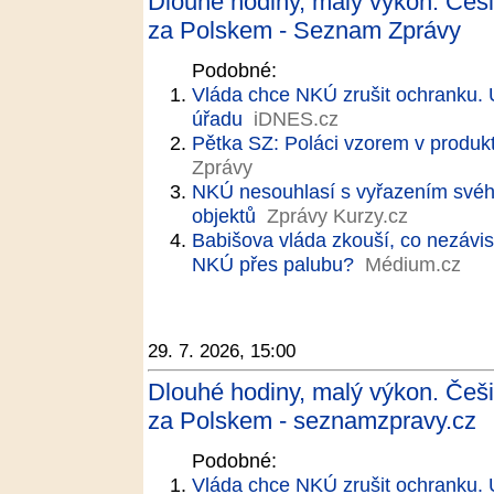
Dlouhé hodiny, malý výkon. Češi 
za Polskem - Seznam Zprávy
Podobné:
Vláda chce NKÚ zrušit ochranku. Út
úřadu
iDNES.cz
Pětka SZ: Poláci vzorem v produkt
Zprávy
NKÚ nesouhlasí s vyřazením svéh
objektů
Zprávy Kurzy.cz
Babišova vláda zkouší, co nezávisl
NKÚ přes palubu?
Médium.cz
29. 7. 2026, 15:00
Dlouhé hodiny, malý výkon. Češi 
za Polskem - seznamzpravy.cz
Podobné:
Vláda chce NKÚ zrušit ochranku. Út