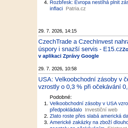
Rozbřesk: Evropa nestíhá plnit zás
inflaci
Patria.cz
29. 7. 2026, 14:15
CzechTrade a CzechInvest nahra
úspory i snazší servis - E15.cz
Zo
v aplikaci Zprávy Google
29. 7. 2026, 10:58
USA: Velkoobchodní zásoby v č
vzrostly o 0,3 % při očekávání 0,
Podobné:
Velkoobchodní zásoby v USA vzros
předpokládalo
Investiční web
Zlato roste přes slabá americká d
Americké zakázky na zboží dlouh