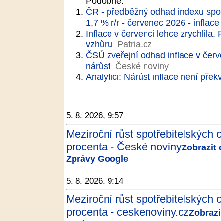
Podobné:
ČR - předběžný odhad indexu spotř
1,7 % r/r - červenec 2026 - inflace
Inflace v červenci lehce zrychlila. P
vzhůru
Patria.cz
ČSÚ zveřejní odhad inflace v červe
nárůst
České noviny
Analytici: Nárůst inflace není pře
5. 8. 2026, 9:57
Meziroční růst spotřebitelských c
procenta - České noviny
Zobrazit 
Zprávy Google
5. 8. 2026, 9:14
Meziroční růst spotřebitelských c
procenta - ceskenoviny.cz
Zobrazit