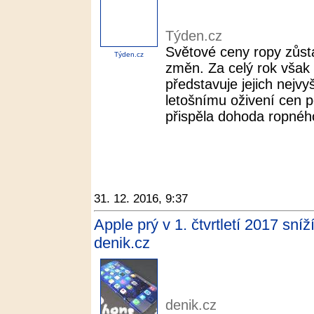
Týden.cz
Světové ceny ropy zůsta
Týden.cz
změn. Za celý rok však 
představuje jejich nejvy
letošnímu oživení cen p
přispěla dohoda ropnéh
31. 12. 2016, 9:37
Apple prý v 1. čtvrtletí 2017 sní
denik.cz
denik.cz