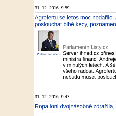
31. 12. 2016, 9:59
Agrofertu se letos moc nedařilo
poslouchat blbé kecy, poznamena
ParlamentníListy.cz
Server ihned.cz přines
ParlamentníListy.cz
ministra financí Andrej
v minulých letech. A š
všeho radost. Agrofert
nebudu muset posloucha
31. 12. 2016, 9:47
Ropa loni dvojnásobně zdražila,