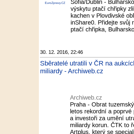
Sofia/Dublin - Bulharsko
EuroZpravy.CZ
výskytu ptačí chřipky zl
kachen v Plovdivské obl
inShare0. Přidejte svůj
ptačí chřipka, Bulharsko 
30. 12. 2016, 22:46
Sběratelé utratili v ČR na aukc
miliardy - Archiweb.cz
Archiweb.cz
Praha - Obrat tuzemský
letos rekordní a poprvé 
a investoři za umění utr
miliardy korun. ČTK to 
Artplus, který se speciali