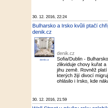
30. 12. 2016, 22:24
Bulharsko a Irsko kvůli ptačí ch
denik.cz
denik.cz
Sofia/Dublin - Bulharsko
denik.cz
zlikviduje chovy kuřat a
jihu země. Rovněž platí
kterých žijí divocí migru
ohlásilo i Irsko, kde nák
30. 12. 2016, 21:59