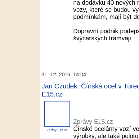
na dodávku 40 nových n
vozy, které se budou v
podmínkám, mají být do
Dopravní podnik podep
švýcarských tramvají
31. 12. 2016, 14:04
Jan Czudek: Čínská ocel v Turec
E15.cz
Zprávy E15.cz
Čínské ocelárny vozí v
Zprávy E15.cz
výrobky, ale také poloto