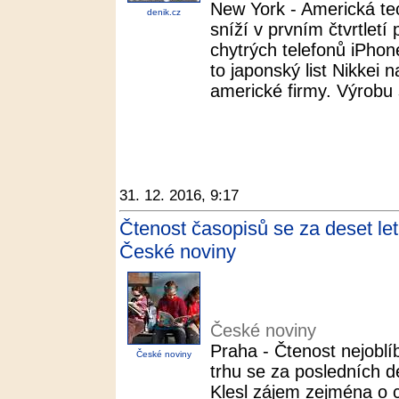
New York - Americká te
denik.cz
sníží v prvním čtvrtletí
chytrých telefonů iPhon
to japonský list Nikkei 
americké firmy. Výrobu 
31. 12. 2016, 9:17
Čtenost časopisů se za deset let
České noviny
České noviny
Praha - Čtenost nejobl
České noviny
trhu se za posledních de
Klesl zájem zejména o c