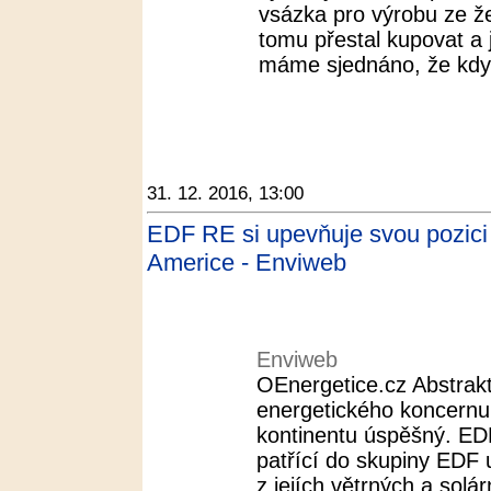
vsázka pro výrobu ze že
tomu přestal kupovat a
máme sjednáno, že když
31. 12. 2016, 13:00
EDF RE si upevňuje svou pozici
Americe - Enviweb
Enviweb
OEnergetice.cz Abstrakt
energetického koncern
kontinentu úspěšný. E
patřící do skupiny EDF
z jejích větrných a solár