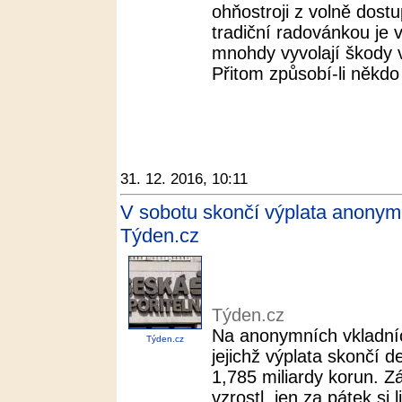
ohňostroji z volně dost
tradiční radovánkou je 
mnohdy vyvolají škody v
Přitom způsobí-li někdo p
31. 12. 2016, 10:11
V sobotu skončí výplata anonym
Týden.cz
Týden.cz
Na anonymních vkladníc
Týden.cz
jejichž výplata skončí d
1,785 miliardy korun. Z
vzrostl, jen za pátek si 