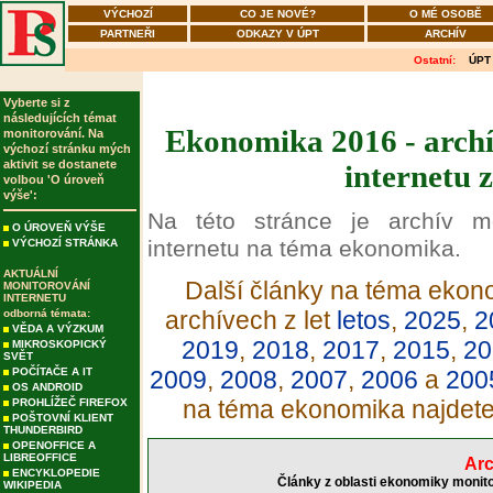
VÝCHOZÍ
CO JE NOVÉ?
O MÉ OSOBĚ
PARTNEŘI
ODKAZY V ÚPT
ARCHÍV
Ostatní:
ÚPT
Vyberte si z
následujících témat
Ekonomika 2016 - archí
monitorování. Na
výchozí stránku mých
aktivit se dostanete
internetu 
volbou 'O úroveň
výše':
Na této stránce je archív m
O ÚROVEŇ VÝŠE
internetu na téma ekonomika.
VÝCHOZÍ STRÁNKA
AKTUÁLNÍ
Další články na téma ekono
MONITOROVÁNÍ
INTERNETU
archívech z let
letos
,
2025
,
2
odborná témata:
VĚDA A VÝZKUM
2019
,
2018
,
2017
,
2015
,
20
MIKROSKOPICKÝ
SVĚT
POČÍTAČE A IT
2009
,
2008
,
2007
,
2006
a
200
OS ANDROID
na téma ekonomika najdet
PROHLÍŽEČ FIREFOX
POŠTOVNÍ KLIENT
THUNDERBIRD
OPENOFFICE A
LIBREOFFICE
Arc
ENCYKLOPEDIE
Články z oblasti ekonomiky monito
WIKIPEDIA