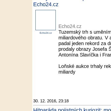
Echo24.cz
Echo24.cz
Tuzemský trh s uměním 
Echo24.cz
miliardového obratu. V 
padal jeden rekord za d
prodaly obrazy Josefa 
Antonína Slavíčka i Fran
Loňské aukce trhaly reko
miliardy
30. 12. 2016, 23:18
Hitparáda pojistných kuriozit: m