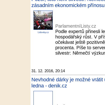
zásadním ekonomickém přínosu u
ParlamentníListy.cz
Podle expertů přinesli 
Lidovky.cz
hospodářský růst. V pří
očekávat ještě pozitivněj
procenta. Píše to serve
silvestr: Němečtí výzkum
31. 12. 2016, 20:14
Nevhodné dárky je možné vrátit 
ledna - denik.cz