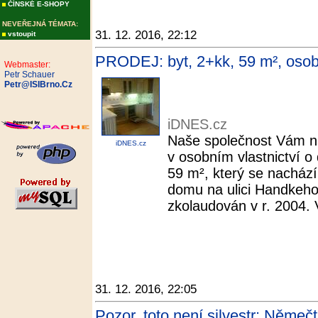
ČÍNSKÉ E-SHOPY
NEVEŘEJNÁ TÉMATA:
31. 12. 2016, 22:12
vstoupit
PRODEJ: byt, 2+kk, 59 m², osobn
Webmaster:
Petr Schauer
Petr@ISIBrno.Cz
iDNES.cz
Naše společnost Vám na
iDNES.cz
v osobním vlastnictví o
59 m², který se nacház
domu na ulici Handkeho
zkolaudován v r. 2004. 
31. 12. 2016, 22:05
Pozor, toto není silvestr: Němečt