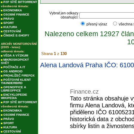
P2P SÍTĚ BITTORRENT
všeobecná témata:
EKONOMIKA
Vybrat jen odkazy
OSOBNÍ FINANCE
obsahující:
PRÁVO
SPORT
přesný výraz
všechna
KULTURA
CESTOVÁNÍ
Nalezeno celkem 12927 člán
ČÍNSKÉ E-SHOPY
10
ARCHÍV MONITOROVÁNÍ
(2005 - letos):
odborná témata:
Strana
1
z
130
VĚDA A VÝZKUM
MIKROSKOPICKÝ
SVĚT
Alena Landová Praha IČO: 6100
POČÍTAČE A IT
OS ANDROID
PROHLÍŽEČ FIREFOX
POŠTOVNÍ KLIENT
THUNDERBIRD
OPENOFFICE A
Finance.cz
LIBREOFFICE
ENCYKLOPEDIE
Tato stránka obsahuje vý
WIKIPEDIA
P2P SÍTĚ BITTORRENT
firmu Alena Landová, kte
všeobecná témata:
EKONOMIKA
přiděleno IČO 61005231.
OSOBNÍ FINANCE
historická data z obchod
PRÁVO
SPORT
sbírky listin a živnosten
KULTURA
CESTOVÁNÍ