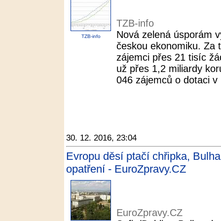
TZB-info
Nová zelená úsporám v
TZB-info
českou ekonomiku. Za t
zájemci přes 21 tisíc žá
už přes 1,2 miliardy ko
046 zájemců o dotaci v .
30. 12. 2016, 23:04
Evropu děsí ptačí chřipka, Bulh
opatření - EuroZpravy.CZ
EuroZpravy.CZ