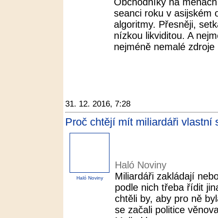
Obchodníky na měnách 
seanci roku v asijském 
algoritmy. Přesněji, se
nízkou likviditou. A nej
nejméně nemalé zdroje n
31. 12. 2016, 7:28
Proč chtějí mít miliardáři vlastní
Haló Noviny
Miliardáři zakládají nebo
Haló Noviny
podle nich třeba řídit j
chtěli by, aby pro ně b
se začali politice věnov