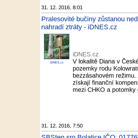
31. 12. 2016, 8:01
Pralesovité bučiny zůstanou n
nahradí ztráty - iDNES.cz
iDNES.cz
V lokalitě Diana v Česk
iDNES.cz
pozemky rodu Kolowratů
bezzásahovém režimu. 
získají finanční kompen
mezi CHKO a potomky č
31. 12. 2016, 7:50
SBStep sro Bolatice IČO: 01776