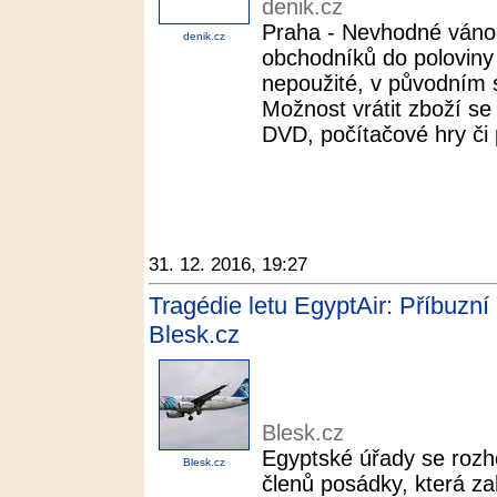
denik.cz
Praha - Nevhodné vánoč
denik.cz
obchodníků do poloviny
nepoužité, v původním s
Možnost vrátit zboží se
DVD, počítačové hry či 
31. 12. 2016, 19:27
Tragédie letu EgyptAir: Příbuzní d
Blesk.cz
Blesk.cz
Egyptské úřady se rozho
Blesk.cz
členů posádky, která zah