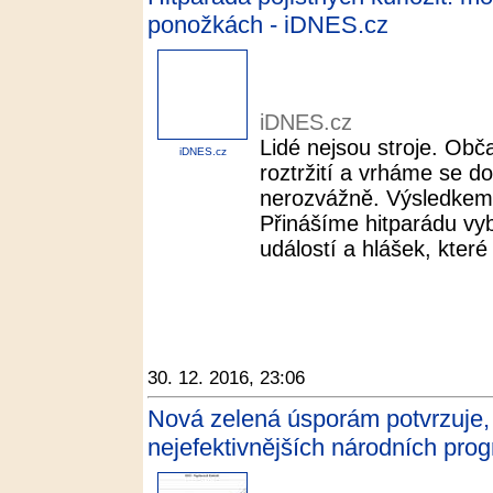
ponožkách - iDNES.cz
iDNES.cz
Lidé nejsou stroje. Ob
iDNES.cz
roztržití a vrháme se do
nerozvážně. Výsledkem 
Přinášíme hitparádu vyb
událostí a hlášek, kter
30. 12. 2016, 23:06
Nová zelená úsporám potvrzuje, 
nejefektivnějších národních pro