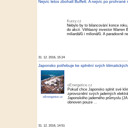
Nejvíc letos zbohatl Buffett. A nejvíc po prohrané
Kurzy.cz
Nebylo by to bilancování konce roku
do akcií. Věhlasný investor Warren B
miliardářů i milionářů. A paradoxně ne
31. 12. 2016, 15:24
Japonsko potřebuje ke splnění svých klimatických 
oEnergetice.cz
Pokud chce Japonsko splnit své klim
zprovoznění svých jaderných elektrár
oEnergetice.cz
Japonského jaderného průmyslu (JAI
obnoven pouze ...
31. 12. 2016, 14:51