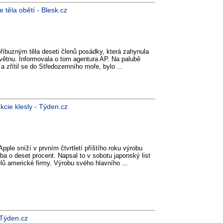
e těla obětí - Blesk.cz
říbuzným těla deseti členů posádky, která zahynula
 květnu. Informovala o tom agentura AP. Na palubě
y a zřítil se do Středozemního moře, bylo ...
kcie klesly - Týden.cz
ple sníží v prvním čtvrtletí příštího roku výrobu
ba o deset procent. Napsal to v sobotu japonský list
lů americké firmy. Výrobu svého hlavního ...
 Týden.cz