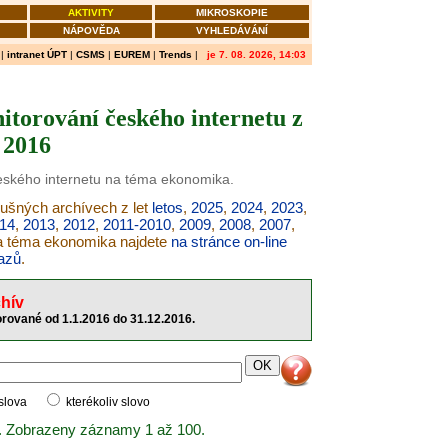
AKTIVITY
MIKROSKOPIE
NÁPOVĚDA
VYHLEDÁVÁNÍ
|
intranet ÚPT
|
CSMS
|
EUREM
|
Trends
|
je 7. 08. 2026, 14:03
torování českého internetu z
 2016
českého internetu na téma ekonomika.
lušných archívech z let
letos
,
2025
,
2024
,
2023
,
14
,
2013
,
2012
,
2011-2010
,
2009
,
2008
,
2007
,
na téma ekonomika najdete
na stránce on-line
azů
.
hív
rované od 1.1.2016 do 31.12.2016.
 slova
kterékoliv slovo
. Zobrazeny záznamy 1 až 100.