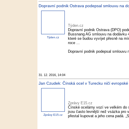
Dopravní podnik Ostrava podepsal smlouvu na do
Týden.cz
Dopravní podnik Ostrava (DPO) pod
Bussnang AG smlouvu na dodávku 40
Týden.cz
které se budou vyvíjet přesně na m
roce ...
Dopravní podnik podepsal smlouvu 
31. 12. 2016, 14:04
Jan Czudek: Čínská ocel v Turecku ničí evropské
Zprávy E15.cz
Čínské ocelárny vozí ve velkém do s
jsou často levnější než vsázka pro 
Zprávy E15.cz
přestal kupovat a jeho cena padá. „