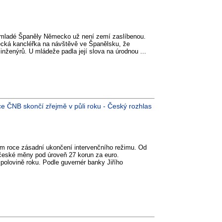
o mladé Španěly Německo už není zemí zaslíbenou.
ecká kancléřka na návštěvě ve Španělsku, že
inženýrů. U mládeže padla její slova na úrodnou ...
ce ČNB skončí zřejmě v půli roku - Český rozhlas
ím roce zásadní ukončení intervenčního režimu. Od
 české měny pod úroveň 27 korun za euro.
polovině roku. Podle guvernér banky Jiřího