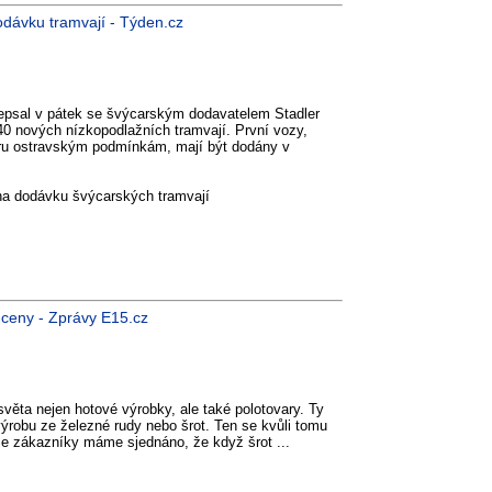
dávku tramvají - Týden.cz
epsal v pátek se švýcarským dodavatelem Stadler
 nových nízkopodlažních tramvají. První vozy,
íru ostravským podmínkám, mají být dodány v
na dodávku švýcarských tramvají
 ceny - Zprávy E15.cz
věta nejen hotové výrobky, ale také polotovary. Ty
výrobu ze železné rudy nebo šrot. Ten se kvůli tomu
Se zákazníky máme sjednáno, že když šrot ...