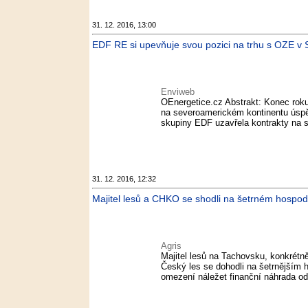
31. 12. 2016, 13:00
EDF RE si upevňuje svou pozici na trhu s OZE v 
Enviweb
OEnergetice.cz Abstrakt: Konec rok
na severoamerickém kontinentu úsp
skupiny EDF uzavřela kontrakty na s
31. 12. 2016, 12:32
Majitel lesů a CHKO se shodli na šetrném hospod
Agris
Majitel lesů na Tachovsku, konkrétn
Český les se dohodli na šetrnějším 
omezení náležet finanční náhrada od 