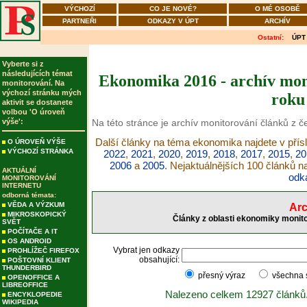
VÝCHOZÍ
CO JE NOVÉ?
O MÉ OSOBĚ
PARTNEŘI
ODKAZY V ÚPT
ARCHÍV
Ostatní:
ÚPT
Vyberte si z
následujících témat
Ekonomika 2016 - archív moni
monitorování. Na
výchozí stránku mých
roku
aktivit se dostanete
volbou 'O úroveň
výše':
Na této stránce je archív monitorování článků z 
Další články na téma ekonomika najdete v přís
O ÚROVEŇ VÝŠE
VÝCHOZÍ STRÁNKA
2022
,
2021
,
2020
,
2019
,
2018
,
2017
,
2015
,
20
2006
a
2005
. Nejaktuálnějších 100 článků 
AKTUÁLNÍ
odk
MONITOROVÁNÍ
INTERNETU
odborná témata:
VĚDA A VÝZKUM
Arc
MIKROSKOPICKÝ
Články z oblasti ekonomiky monito
SVĚT
POČÍTAČE A IT
OS ANDROID
Vybrat jen odkazy
PROHLÍŽEČ FIREFOX
obsahující:
POŠTOVNÍ KLIENT
THUNDERBIRD
přesný výraz
všechna
OPENOFFICE A
LIBREOFFICE
Nalezeno celkem 12927 článků
ENCYKLOPEDIE
WIKIPEDIA