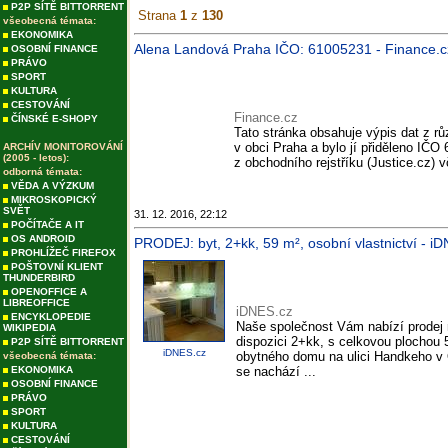
P2P SÍTĚ BITTORRENT
Strana
1
z
130
všeobecná témata:
EKONOMIKA
Alena Landová Praha IČO: 61005231 - Finance.c
OSOBNÍ FINANCE
PRÁVO
SPORT
KULTURA
CESTOVÁNÍ
Finance.cz
ČÍNSKÉ E-SHOPY
Tato stránka obsahuje výpis dat z růz
v obci Praha a bylo jí přiděleno IČO
ARCHÍV MONITOROVÁNÍ
(2005 - letos):
z obchodního rejstříku (Justice.cz) v
odborná témata:
VĚDA A VÝZKUM
MIKROSKOPICKÝ
SVĚT
31. 12. 2016, 22:12
POČÍTAČE A IT
OS ANDROID
PRODEJ: byt, 2+kk, 59 m², osobní vlastnictví - i
PROHLÍŽEČ FIREFOX
POŠTOVNÍ KLIENT
THUNDERBIRD
OPENOFFICE A
LIBREOFFICE
iDNES.cz
ENCYKLOPEDIE
Naše společnost Vám nabízí prodej 
WIKIPEDIA
dispozici 2+kk, s celkovou plochou 
P2P SÍTĚ BITTORRENT
iDNES.cz
obytného domu na ulici Handkeho v 
všeobecná témata:
EKONOMIKA
se nachází ...
OSOBNÍ FINANCE
PRÁVO
SPORT
KULTURA
CESTOVÁNÍ