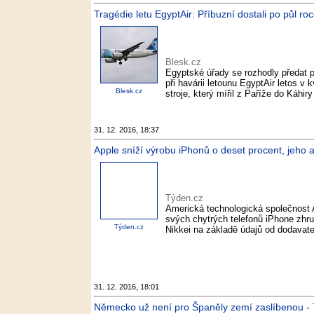
Tragédie letu EgyptAir: Příbuzní dostali po půl roc
Blesk.cz
Egyptské úřady se rozhodly předat p
při havárii letounu EgyptAir letos v
Blesk.cz
stroje, který mířil z Paříže do Káhir
31. 12. 2016, 18:37
Apple sníží výrobu iPhonů o deset procent, jeho a
Týden.cz
Americká technologická společnost Ap
svých chytrých telefonů iPhone zhru
Týden.cz
Nikkei na základě údajů od dodavate
31. 12. 2016, 18:01
Německo už není pro Španěly zemí zaslíbenou -