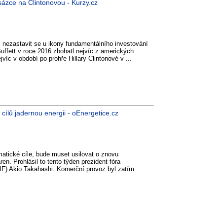
 sázce na Clintonovou - Kurzy.cz
, nezastavit se u ikony fundamentálního investování
uffett v roce 2016 zbohatl nejvíc z amerických
jvíc v období po prohře Hillary Clintonové v ...
cílů jadernou energii - oEnergetice.cz
atické cíle, bude muset usilovat o znovu
en. Prohlásil to tento týden prezident fóra
F) Akio Takahashi. Komerční provoz byl zatím