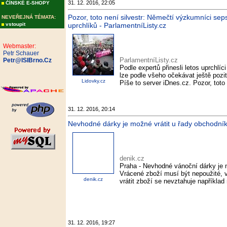
31. 12. 2016, 22:05
ČÍNSKÉ E-SHOPY
Pozor, toto není silvestr: Němečtí výzkumníci se
NEVEŘEJNÁ TÉMATA:
vstoupit
uprchlíků - ParlamentníListy.cz
Webmaster:
Petr Schauer
ParlamentníListy.cz
Petr@ISIBrno.Cz
Podle expertů přinesli letos uprchlí
lze podle všeho očekávat ještě poziti
Lidovky.cz
Píše to server iDnes.cz. Pozor, toto
31. 12. 2016, 20:14
Nevhodné dárky je možné vrátit u řady obchodníků
denik.cz
Praha - Nevhodné vánoční dárky je m
Vrácené zboží musí být nepoužité, 
denik.cz
vrátit zboží se nevztahuje například
31. 12. 2016, 19:27