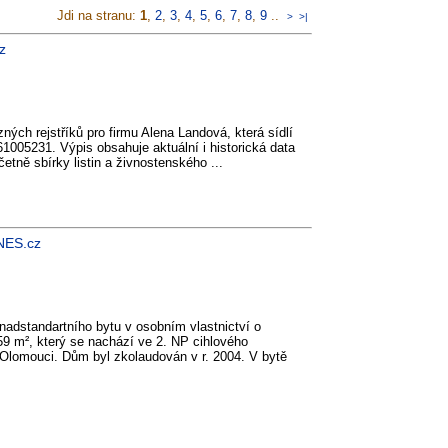
Jdi na stranu:
1
,
2
,
3
,
4
,
5
,
6
,
7
,
8
,
9
..
>
>|
z
ných rejstříků pro firmu Alena Landová, která sídlí
 61005231. Výpis obsahuje aktuální i historická data
četně sbírky listin a živnostenského ...
DNES.cz
nadstandartního bytu v osobním vlastnictví o
59 m², který se nachází ve 2. NP cihlového
Olomouci. Dům byl zkolaudován v r. 2004. V bytě