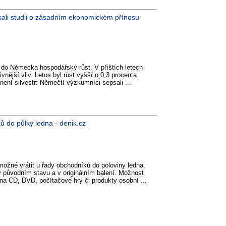
psali studii o zásadním ekonomickém přínosu
ci do Německa hospodářský růst. V příštích letech
vnější vliv. Letos byl růst vyšší o 0,3 procenta.
 není silvestr: Němečtí výzkumníci sepsali ...
 do půlky ledna - denik.cz
ožné vrátit u řady obchodníků do poloviny ledna.
v původním stavu a v originálním balení. Možnost
 na CD, DVD, počítačové hry či produkty osobní ...