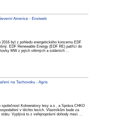
Severní Americe - Enviweb
u 2016 byl z pohledu energetického koncernu EDF
ěšný. EDF Renewable Energy (EDF RE) patřící do
tovky MW z jejích větrných a solárních ...
aření na Tachovsku - Agris
ě společnost Kolowratovy lesy a.s., a Správa CHKO
hospodaření v těchto lesích. Vlastníkům bude za
státu. Vyplývá to z veřejnoprávní dohody mezi ...