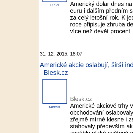
Americký dolar dnes na 
E15.cz
euru i dalším předním 
za celý letošní rok. K 
roce připisuje zhruba d
více než devět procent .
31. 12. 2015, 18:07
Americké akcie oslabují, širší in
- Blesk.cz
Blesk.cz
Americké akciové trhy v
Kurzy.cz
obchodování oslabovaly 
zřejmě mírně klesne i za
stahovaly především akc