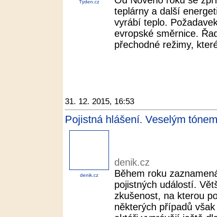
Od Nového roku se zpřís
Týden.cz
teplárny a další energet
vyrábí teplo. Požadavek
evropské směrnice. Řad
přechodné režimy, které
31. 12. 2015, 16:53
Pojistná hlášení. Veselým tónem
denik.cz
Během roku zaznamená 
denik.cz
pojistných událostí. Vě
zkušenost, na kterou po
některých případů však 