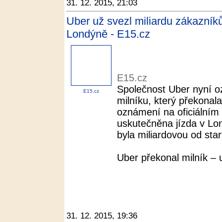
31. 12. 2015, 21:03
Uber už svezl miliardu zákazníků
Londýně - E15.cz
E15.cz
Společnost Uber nyní o
E15.cz
milníku, který překonal
oznámení na oficiálním 
uskutečněna jízda v Lon
byla miliardovou od start
Uber překonal milník – u
31. 12. 2015, 19:36