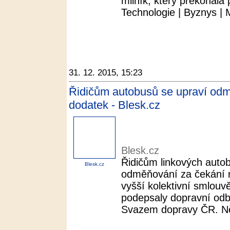
milník, který překonala
Technologie | Byznys | Mo
31. 12. 2015, 15:23
Řidičům autobusů se upraví odm
dodatek - Blesk.cz
Blesk.cz
Řidičům linkových auto
Blesk.cz
odměňování za čekání m
vyšší kolektivní smlouv
podepsaly dopravní od
Svazem dopravy ČR. Něk