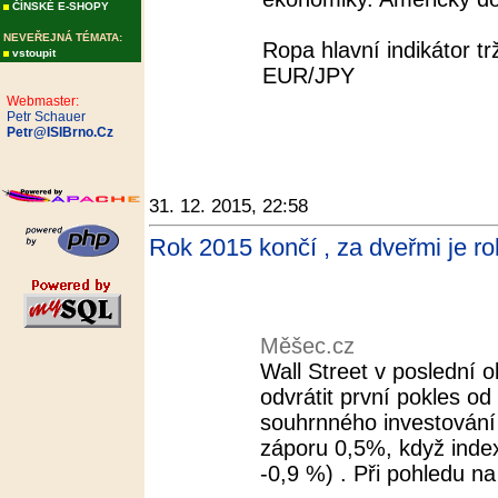
ČÍNSKÉ E-SHOPY
NEVEŘEJNÁ TÉMATA:
Ropa hlavní indikátor t
vstoupit
EUR/JPY
Webmaster:
Petr Schauer
Petr@ISIBrno.Cz
31. 12. 2015, 22:58
Rok 2015 končí , za dveřmi je r
Měšec.cz
Wall Street v poslední 
odvrátit první pokles od
souhrnného investování
záporu 0,5%, když inde
-0,9 %) . Při pohledu na