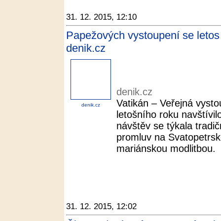
31. 12. 2015, 12:10
Papežových vystoupení se letos zú
denik.cz
denik.cz
Vatikán – Veřejná vyst
denik.cz
letošního roku navštívil
návštěv se týkala tradi
promluv na Svatopetrsk
mariánskou modlitbou.
31. 12. 2015, 12:02