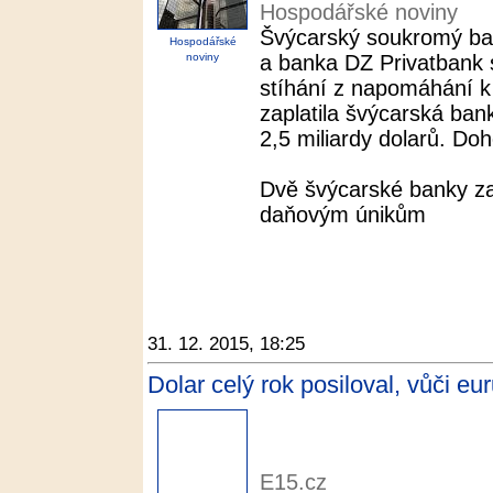
Hospodářské noviny
Švýcarský soukromý b
Hospodářské
noviny
a banka DZ Privatbank 
stíhání z napomáhání k
zaplatila švýcarská ban
2,5 miliardy dolarů. Doh
Dvě švýcarské banky zap
daňovým únikům
31. 12. 2015, 18:25
Dolar celý rok posiloval, vůči eu
E15.cz