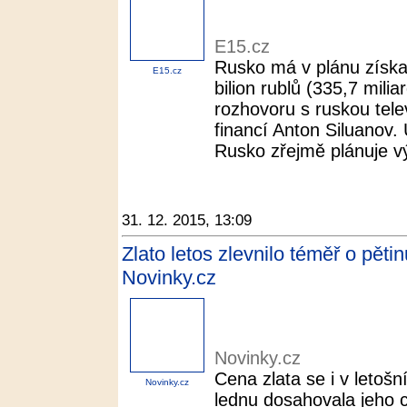
E15.cz
Rusko má v plánu získat 
E15.cz
bilion rublů (335,7 mili
rozhovoru s ruskou telev
financí Anton Siluanov
Rusko zřejmě plánuje vý
31. 12. 2015, 13:09
Zlato letos zlevnilo téměř o pět
Novinky.cz
Novinky.cz
Cena zlata se i v letoš
Novinky.cz
lednu dosahovala jeho 