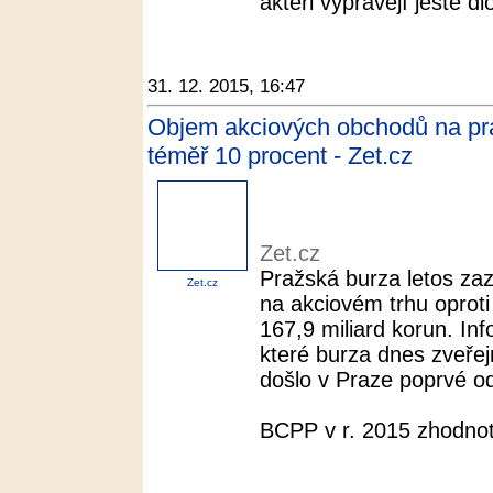
aktéři vyprávějí ještě dl
31. 12. 2015, 16:47
Objem akciových obchodů na praž
téměř 10 procent - Zet.cz
Zet.cz
Pražská burza letos z
Zet.cz
na akciovém trhu oprot
167,9 miliard korun. Inf
které burza dnes zveře
došlo v Praze poprvé od
BCPP v r. 2015 zhodnoti