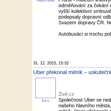
Finanční noviny
odměňování za čekání m
vyšší kolektivní smlouv
podepsaly dopravní od
Svazem dopravy ČR. Něk
Autobusáci si trochu po
31. 12. 2015, 15:32
Uber překonal milník – uskutečnil
Živě.cz
Společnost Uber se nedá
Živě.cz
našeho hlavního města,