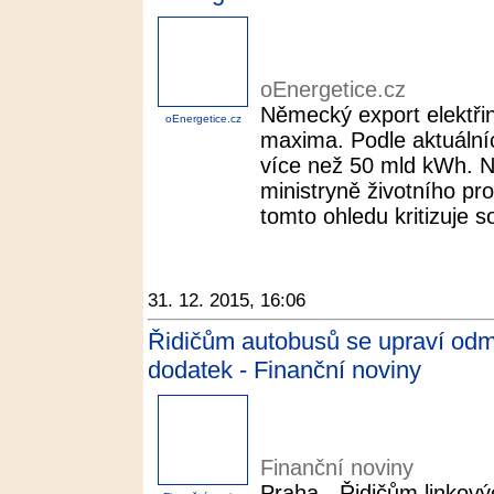
oEnergetice.cz
Německý export elektři
oEnergetice.cz
maxima. Podle aktuálních
více než 50 mld kWh. N
ministryně životního pr
tomto ohledu kritizuje s
31. 12. 2015, 16:06
Řidičům autobusů se upraví odm
dodatek - Finanční noviny
Finanční noviny
Praha - Řidičům linkov