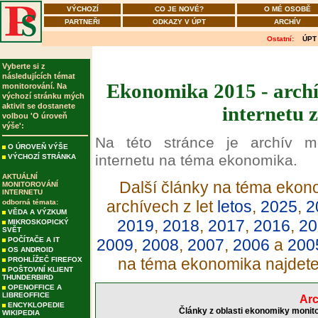
VÝCHOZÍ
CO JE NOVÉ?
O MÉ OSOBĚ
PARTNEŘI
ODKAZY V ÚPT
ARCHÍV
Ostatní:
ÚPT
Vyberte si z
následujících témat
Ekonomika 2015 - archí
monitorování. Na
výchozí stránku mých
aktivit se dostanete
internetu 
volbou 'O úroveň
výše':
Na této stránce je archív m
O ÚROVEŇ VÝŠE
internetu na téma ekonomika.
VÝCHOZÍ STRÁNKA
AKTUÁLNÍ
Další články na téma ekono
MONITOROVÁNÍ
INTERNETU
archívech z let
letos
,
2025
,
2
odborná témata:
VĚDA A VÝZKUM
2019
,
2018
,
2017
,
2016
,
20
MIKROSKOPICKÝ
SVĚT
POČÍTAČE A IT
2009
,
2008
,
2007
,
2006
a
200
OS ANDROID
na téma ekonomika najdet
PROHLÍŽEČ FIREFOX
POŠTOVNÍ KLIENT
THUNDERBIRD
OPENOFFICE A
LIBREOFFICE
Arc
ENCYKLOPEDIE
Články z oblasti ekonomiky monito
WIKIPEDIA