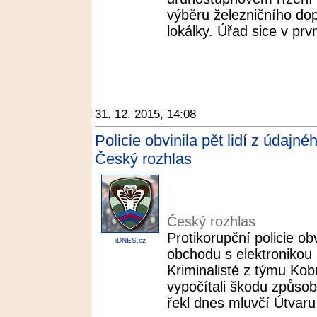
výběru železničního do
lokálky. Úřad sice v prvn
31. 12. 2015, 14:08
Policie obvinila pět lidí z údajné
Český rozhlas
Český rozhlas
Protikorupční policie obv
iDNES.cz
obchodu s elektronikou
Kriminalisté z týmu Ko
vypočítali škodu způso
řekl dnes mluvčí Útvaru 