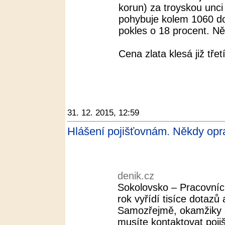
korun) za troyskou unci
pohybuje kolem 1060 do
pokles o 18 procent. Někt
Cena zlata klesá již třet
31. 12. 2015, 12:59
Hlášení pojišťovnám. Někdy opra
denik.cz
Sokolovsko – Pracovníci
rok vyřídí tisíce dotazů 
Samozřejmě, okamžiky a 
musíte kontaktovat poji