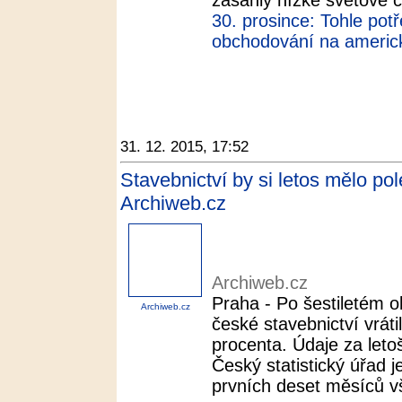
zasáhly nízké světové ce
30. prosince: Tohle pot
obchodování na americ
31. 12. 2015, 17:52
Stavebnictví by si letos mělo pol
Archiweb.cz
Archiweb.cz
Praha - Po šestiletém 
Archiweb.cz
české stavebnictví vrátil
procenta. Údaje za letoš
Český statistický úřad j
prvních deset měsíců vš