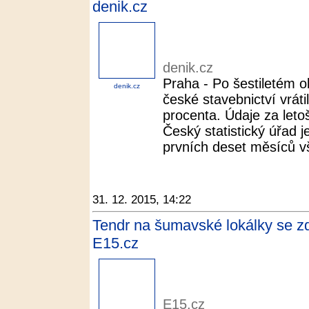
denik.cz
denik.cz
Praha - Po šestiletém 
denik.cz
české stavebnictví vrátil
procenta. Údaje za letoš
Český statistický úřad j
prvních deset měsíců vš
31. 12. 2015, 14:22
Tendr na šumavské lokálky se zd
E15.cz
E15.cz