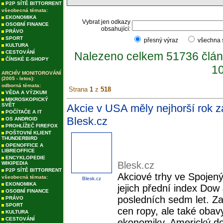
P2P SÍTĚ BITTORRENT
všeobecná témata:
EKONOMIKA
Vybrat jen odkazy
OSOBNÍ FINANCE
obsahující:
PRÁVO
SPORT
přesný výraz
všechna
KULTURA
CESTOVÁNÍ
Nalezeno celkem 51736 člán
ČÍNSKÉ E-SHOPY
10
ARCHÍV MONITOROVÁNÍ
(2005 - letos):
odborná témata:
Strana
1
z
518
VĚDA A VÝZKUM
MIKROSKOPICKÝ
SVĚT
Akcie v USA měly nejhorší rok za 
POČÍTAČE A IT
Blesk.cz
OS ANDROID
PROHLÍŽEČ FIREFOX
POŠTOVNÍ KLIENT
THUNDERBIRD
OPENOFFICE A
LIBREOFFICE
ENCYKLOPEDIE
Blesk.cz
WIKIPEDIA
P2P SÍTĚ BITTORRENT
Akciové trhy ve Spojený
všeobecná témata:
Blesk.cz
EKONOMIKA
jejich přední index Dow 
OSOBNÍ FINANCE
posledních sedm let. Za
PRÁVO
SPORT
cen ropy, ale také oba
KULTURA
CESTOVÁNÍ
ekonomiky. Americký do