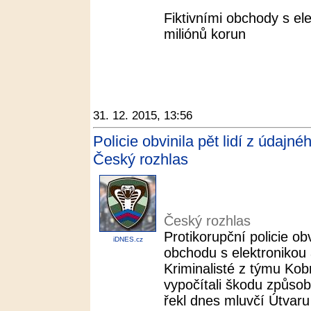
Fiktivními obchody s ele
miliónů korun
31. 12. 2015, 13:56
Policie obvinila pět lidí z údajné
Český rozhlas
Český rozhlas
Protikorupční policie obv
iDNES.cz
obchodu s elektronikou
Kriminalisté z týmu Ko
vypočítali škodu způso
řekl dnes mluvčí Útvaru 