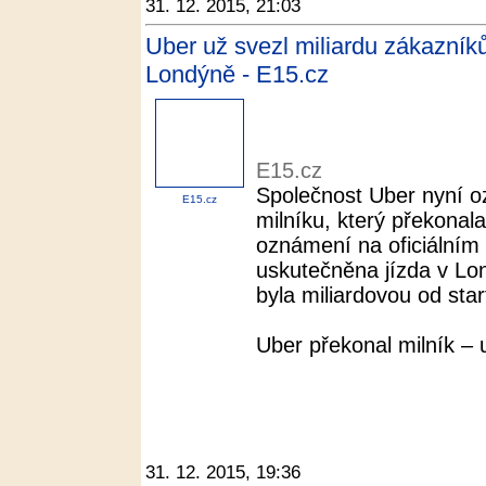
31. 12. 2015, 21:03
Uber už svezl miliardu zákazníků
Londýně - E15.cz
E15.cz
Společnost Uber nyní o
E15.cz
milníku, který překonal
oznámení na oficiálním 
uskutečněna jízda v Lon
byla miliardovou od start
Uber překonal milník – u
31. 12. 2015, 19:36