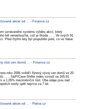
učované akcie od ... - Finance.cz
rem uznávaného systému výběru akcií, který
o lidí nenaslouchá, což je škoda.... ...Ve svých 91
íci. Před čtyřmi lety byl propuštěn poté, co ve Value
ý růst cen domů ... - Finance.cz
nora roku 2006 svědčí říjnový vývoj cen domů ve 20
ů.... ...S&P/Case-Shiller index vzrostl na 165,91
 a 1,05% meziměsíční růst. Oba údaje jsou nad ...
olích rostly opět nejvíce za 7 let
učované akcie od ... - Patria.cz