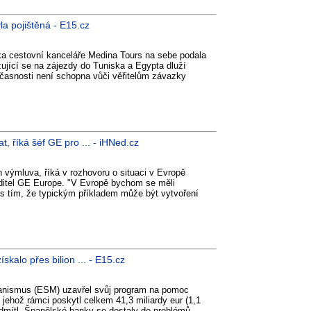
a pojištěná - E15.cz
a cestovní kanceláře Medina Tours na sebe podala
zující se na zájezdy do Tuniska a Egypta dluží
časnosti není schopna vůči věřitelům závazky
, říká šéf GE pro ... - iHNed.cz
n výmluva, říká v rozhovoru o situaci v Evropě
editel GE Europe. "V Evropě bychom se měli
e s tím, že typickým příkladem může být vytvoření
kalo přes bilion ... - E15.cz
anismus (ESM) uzavřel svůj program na pomoc
ehož rámci poskytl celkem 41,3 miliardy eur (1,1
odmítl. Španělské banky se dostaly do problémů