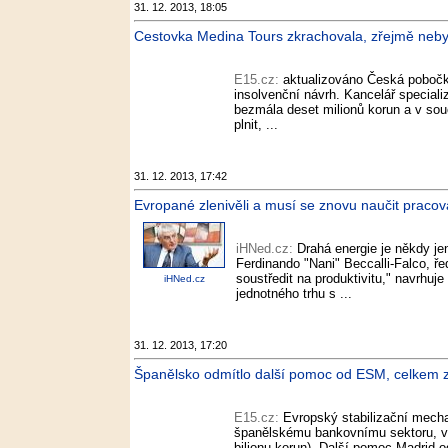
31. 12. 2013, 18:05
Cestovka Medina Tours zkrachovala, zřejmě nebyl
E15.cz:
aktualizováno Česká pobočk
insolvenční návrh. Kancelář speciali
bezmála deset milionů korun a v sou
plnit, ...
31. 12. 2013, 17:42
Evropané zlenivěli a musí se znovu naučit pracovat
iHNed.cz:
Drahá energie je někdy je
Ferdinando "Nani" Beccalli-Falco, ř
soustředit na produktivitu," navrhuj
iHNed.cz
jednotného trhu s ...
31. 12. 2013, 17:20
Španělsko odmítlo další pomoc od ESM, celkem zís
E15.cz:
Evropský stabilizační mech
španělskému bankovnímu sektoru, v j
bilionu korun). Další pomoc Madrid 