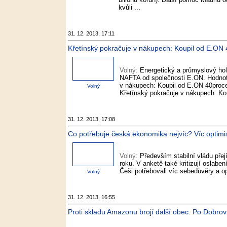
kvůli ...
31. 12. 2013, 17:11
Křetínský pokračuje v nákupech: Koupil od E.ON 40
Volný:
Energetický a průmyslový hol
NAFTA od společnosti E.ON. Hodnotu
v nákupech: Koupil od E.ON 40proce
Volný
Křetínský pokračuje v nákupech: Kou
31. 12. 2013, 17:08
Co potřebuje česká ekonomika nejvíc? Víc optimism
Volný:
Především stabilní vládu pře
roku. V anketě také kritizují oslabe
Češi potřebovali víc sebedůvěry a 
Volný
31. 12. 2013, 16:55
Proti skladu Amazonu brojí další obec. Po Dobrovíz