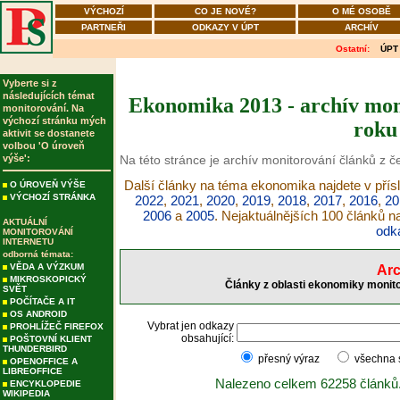
VÝCHOZÍ
CO JE NOVÉ?
O MÉ OSOBĚ
PARTNEŘI
ODKAZY V ÚPT
ARCHÍV
Ostatní:
ÚPT
Vyberte si z
následujících témat
Ekonomika 2013 - archív moni
monitorování. Na
výchozí stránku mých
roku
aktivit se dostanete
volbou 'O úroveň
výše':
Na této stránce je archív monitorování článků z 
Další články na téma ekonomika najdete v přís
O ÚROVEŇ VÝŠE
VÝCHOZÍ STRÁNKA
2022
,
2021
,
2020
,
2019
,
2018
,
2017
,
2016
,
20
2006
a
2005
. Nejaktuálnějších 100 článků 
AKTUÁLNÍ
odk
MONITOROVÁNÍ
INTERNETU
odborná témata:
VĚDA A VÝZKUM
Arc
MIKROSKOPICKÝ
Články z oblasti ekonomiky monito
SVĚT
POČÍTAČE A IT
OS ANDROID
Vybrat jen odkazy
PROHLÍŽEČ FIREFOX
obsahující:
POŠTOVNÍ KLIENT
THUNDERBIRD
přesný výraz
všechna
OPENOFFICE A
LIBREOFFICE
Nalezeno celkem 62258 článků
ENCYKLOPEDIE
WIKIPEDIA