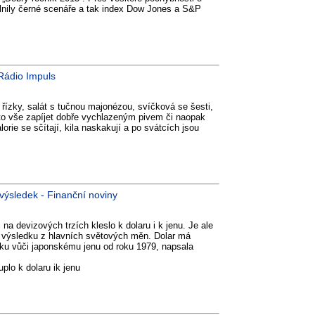
nily černé scenáře a tak index Dow Jones a S&P
 Rádio Impuls
 řízky, salát s tučnou majonézou, svíčková se šesti,
to vše zapíjet dobře vychlazeným pivem či naopak
ie se sčítají, kila naskakují a po svátcích jsou
í výsledek - Finanční noviny
na devizových trzích kleslo k dolaru i k jenu. Je ale
u výsledku z hlavních světových měn. Dolar má
ku vůči japonskému jenu od roku 1979, napsala
lo k dolaru ik jenu