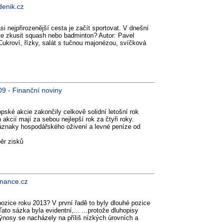
denik.cz
si nejpřirozenější cesta je začít sportovat. V dnešní
te zkusit squash nebo badminton? Autor: Pavel
ukroví, řízky, salát s tučnou majonézou, svíčková
09 - Finanční noviny
pské akcie zakončily celkově solidní letošní rok
akcií mají za sebou nejlepší rok za čtyři roky.
znaky hospodářského oživení a levné peníze od
ěr zisků
inance.cz
ozice roku 2013? V první řadě to byly dlouhé pozice
ato sázka byla evidentní,... ...protože dluhopisy
výnosy se nacházely na příliš nízkých úrovních a