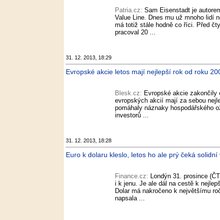
Patria.cz:
Sam Eisenstadt je autore
Value Line. Dnes mu už mnoho lidí n
má totiž stále hodně co říci. Před čt
pracoval 20 ...
31. 12. 2013, 18:29
Evropské akcie letos mají nejlepší rok od roku 20
Blesk.cz:
Evropské akcie zakončily c
evropských akcií mají za sebou nejle
pomáhaly náznaky hospodářského oži
investorů ...
31. 12. 2013, 18:28
Euro k dolaru kleslo, letos ho ale prý čeká solidn
Finance.cz:
Londýn 31. prosince (ČT
i k jenu. Je ale dál na cestě k nejl
Dolar má nakročeno k největšímu ro
napsala ...