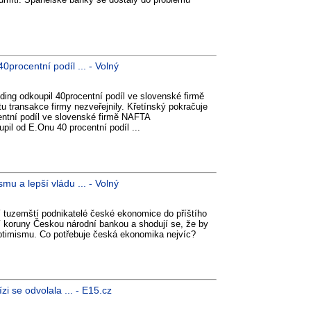
procentní podíl ... - Volný
ding odkoupil 40procentní podíl ve slovenské firmě
 transakce firmy nezveřejnily. Křetínský pokračuje
ntní podíl ve slovenské firmě NAFTA
pil od E.Onu 40 procentní podíl ...
u a lepší vládu ... - Volný
jí tuzemští podnikatelé české ekonomice do příštího
ní koruny Českou národní bankou a shodují se, že by
optimismu. Co potřebuje česká ekonomika nejvíc?
i se odvolala ... - E15.cz