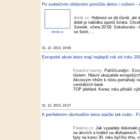
Po svátečním obžerství pomůže detox i cvičení - 
denik.cz:
Hubnout se dá různě, ale a
době je nabídka sportů široká. Chce
Sonnek. včera 20:59. Sokolovsko - C
se šesti, ...
denik.cz
31. 12. 2013, 19:59
Evropské akcie letos mají nejlepší rok od roku 20
Finanční noviny:
Paříž/Londýn - Evro
růstem. Hlavní ukazatele evropských 
Akciovým trhům k růstu pomáhaly ná
centrálních bank.
TOP přehled: Konec roku přináší výb
31. 12. 2013, 19:27
K perfektním obchodům letos stačilo tak málo - F
Finance.cz:
Jak vypadaly dokonalé p
na akciích a krátké na dluhopisech. T
byly na konci 30. roku býčího trhu, 