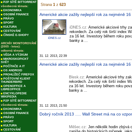
P2P SÍTĚ BITTORRENT
Strana
1
z
623
všeobecná témata:
EKONOMIKA
Americké akcie zažily nejlepší rok za nejméně 16 
OSOBNÍ FINANCE
PRÁVO
SPORT
KULTURA
iDNES.cz:
Americké akciové trhy z
CESTOVÁNÍ
rekordech. Za celý rok širší index Wa
ČÍNSKÉ E-SHOPY
za 16 let. Investory během roku pov
iDNES.cz
banky a ...
ARCHÍV MONITOROVÁNÍ
(2005 - letos):
odborná témata:
VĚDA A VÝZKUM
31. 12. 2013, 22:39
MIKROSKOPICKÝ
SVĚT
Americké akcie zažily nejlepší rok za nejméně 16 l
POČÍTAČE A IT
OS ANDROID
PROHLÍŽEČ FIREFOX
Blesk.cz:
Americké akciové trhy zak
POŠTOVNÍ KLIENT
rekordech. Za celý rok širší index Wa
THUNDERBIRD
za 16 let. Investory během roku pov
OPENOFFICE A
LIBREOFFICE
banky a ...
ENCYKLOPEDIE
WIKIPEDIA
P2P SÍTĚ BITTORRENT
všeobecná témata:
31. 12. 2013, 21:50
EKONOMIKA
OSOBNÍ FINANCE
Dobrý ročník 2013 ..... Wall Street má na co vzp
PRÁVO
SPORT
KULTURA
Měšec.cz:
Jen několik hodin zbývá d
CESTOVÁNÍ
zapíše do historických ročenek, jak