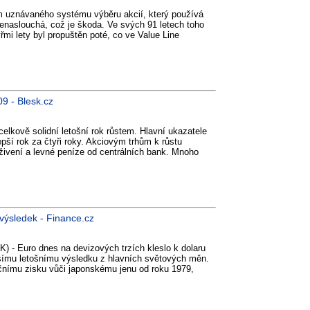
m uznávaného systému výběru akcií, který používá
enaslouchá, což je škoda. Ve svých 91 letech toho
yřmi lety byl propuštěn poté, co ve Value Line
09 - Blesk.cz
elkově solidní letošní rok růstem. Hlavní ukazatele
pší rok za čtyři roky. Akciovým trhům k růstu
vení a levné peníze od centrálních bank. Mnoho
í výsledek - Finance.cz
K) - Euro dnes na devizových trzích kleslo k dolaru
epšímu letošnímu výsledku z hlavních světových měn.
čnímu zisku vůči japonskému jenu od roku 1979,