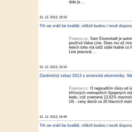
dole je ...
31. 12. 2013, 19:15
Trh se vrátí ke kvalitě, vítězit budou i nově dopor
Finance.cz:
Sam Eisenstadt je auto
používá Value Line. Dnes mu už mnoh
letech toho má totiž stále hodně co ř
Line pracoval ...
31. 12. 2013, 19:15
Závěrečný vzkaz 2013 z americké ekonomiky: Siln
Finance.cz:
O nejprudším růstu od ú
klíčových metropolích Spojených stát
bodu, což znamená 13,61% meziroční
US - ceny domů ve 20 hlavních metrop
31. 12. 2013, 18:49
Trh se vrátí ke kvalitě, vítězit budou i nově dopor