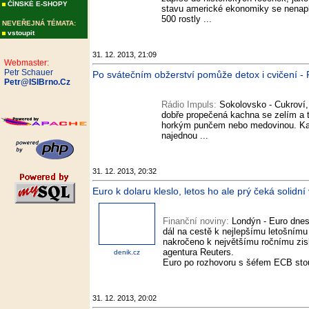
ČÍNSKÉ E-SHOPY
stavu americké ekonomiky se nenapl
500 rostly ...
NEVEŘEJNÁ TÉMATA:
vstoupit
31. 12. 2013, 21:09
Webmaster:
Petr Schauer
Po svátečním obžerství pomůže detox i cvičení -
Petr@ISIBrno.Cz
Rádio Impuls:
Sokolovsko - Cukroví,
dobře propečená kachna se zelím a 
horkým punčem nebo medovinou. Kalor
najednou ...
31. 12. 2013, 20:32
Euro k dolaru kleslo, letos ho ale prý čeká solidn
Finanční noviny:
Londýn - Euro dnes 
dál na cestě k nejlepšímu letošním
nakročeno k největšímu ročnímu zis
agentura Reuters.
denik.cz
Euro po rozhovoru s šéfem ECB stoup
31. 12. 2013, 20:02