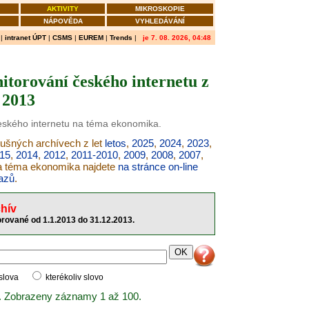
AKTIVITY
MIKROSKOPIE
NÁPOVĚDA
VYHLEDÁVÁNÍ
|
intranet ÚPT
|
CSMS
|
EUREM
|
Trends
|
je 7. 08. 2026, 04:48
torování českého internetu z
 2013
českého internetu na téma ekonomika.
lušných archívech z let
letos
,
2025
,
2024
,
2023
,
15
,
2014
,
2012
,
2011-2010
,
2009
,
2008
,
2007
,
na téma ekonomika najdete
na stránce on-line
azů
.
hív
rované od 1.1.2013 do 31.12.2013.
 slova
kterékoliv slovo
. Zobrazeny záznamy 1 až 100.