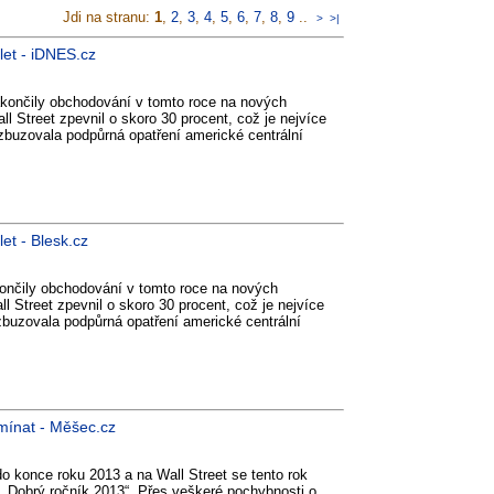
Jdi na stranu:
1
,
2
,
3
,
4
,
5
,
6
,
7
,
8
,
9
..
>
>|
let - iDNES.cz
akončily obchodování v tomto roce na nových
ll Street zpevnil o skoro 30 procent, což je nejvíce
zbuzovala podpůrná opatření americké centrální
et - Blesk.cz
ončily obchodování v tomto roce na nových
ll Street zpevnil o skoro 30 procent, což je nejvíce
zbuzovala podpůrná opatření americké centrální
omínat - Měšec.cz
o konce roku 2013 a na Wall Street se tento rok
o „Dobrý ročník 2013“. Přes veškeré pochybnosti o