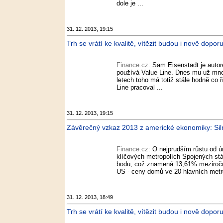
dole je ...
31. 12. 2013, 19:15
Trh se vrátí ke kvalitě, vítězit budou i nově dopor
Finance.cz:
Sam Eisenstadt je auto
používá Value Line. Dnes mu už mnoh
letech toho má totiž stále hodně co ř
Line pracoval ...
31. 12. 2013, 19:15
Závěrečný vzkaz 2013 z americké ekonomiky: Siln
Finance.cz:
O nejprudším růstu od ú
klíčových metropolích Spojených stát
bodu, což znamená 13,61% meziroční
US - ceny domů ve 20 hlavních metrop
31. 12. 2013, 18:49
Trh se vrátí ke kvalitě, vítězit budou i nově dopor