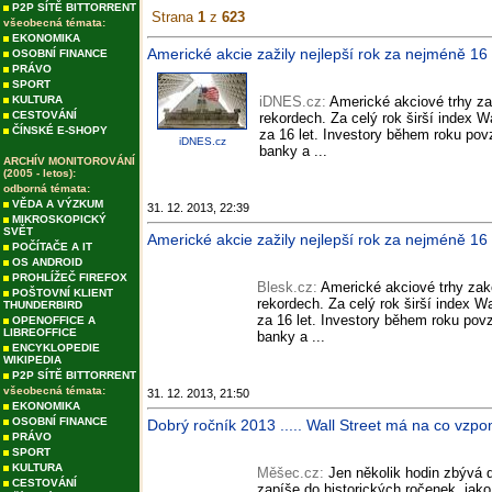
P2P SÍTĚ BITTORRENT
Strana
1
z
623
všeobecná témata:
EKONOMIKA
Americké akcie zažily nejlepší rok za nejméně 16 
OSOBNÍ FINANCE
PRÁVO
SPORT
KULTURA
iDNES.cz:
Americké akciové trhy z
CESTOVÁNÍ
rekordech. Za celý rok širší index Wa
ČÍNSKÉ E-SHOPY
za 16 let. Investory během roku pov
iDNES.cz
banky a ...
ARCHÍV MONITOROVÁNÍ
(2005 - letos):
odborná témata:
VĚDA A VÝZKUM
31. 12. 2013, 22:39
MIKROSKOPICKÝ
SVĚT
Americké akcie zažily nejlepší rok za nejméně 16 l
POČÍTAČE A IT
OS ANDROID
PROHLÍŽEČ FIREFOX
Blesk.cz:
Americké akciové trhy zak
POŠTOVNÍ KLIENT
rekordech. Za celý rok širší index Wa
THUNDERBIRD
za 16 let. Investory během roku pov
OPENOFFICE A
LIBREOFFICE
banky a ...
ENCYKLOPEDIE
WIKIPEDIA
P2P SÍTĚ BITTORRENT
všeobecná témata:
31. 12. 2013, 21:50
EKONOMIKA
OSOBNÍ FINANCE
Dobrý ročník 2013 ..... Wall Street má na co vzp
PRÁVO
SPORT
KULTURA
Měšec.cz:
Jen několik hodin zbývá d
CESTOVÁNÍ
zapíše do historických ročenek, jak