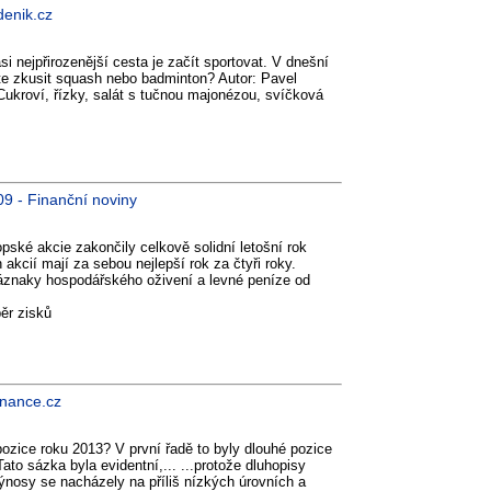
denik.cz
si nejpřirozenější cesta je začít sportovat. V dnešní
te zkusit squash nebo badminton? Autor: Pavel
ukroví, řízky, salát s tučnou majonézou, svíčková
09 - Finanční noviny
pské akcie zakončily celkově solidní letošní rok
akcií mají za sebou nejlepší rok za čtyři roky.
znaky hospodářského oživení a levné peníze od
ěr zisků
inance.cz
ozice roku 2013? V první řadě to byly dlouhé pozice
ato sázka byla evidentní,... ...protože dluhopisy
výnosy se nacházely na příliš nízkých úrovních a