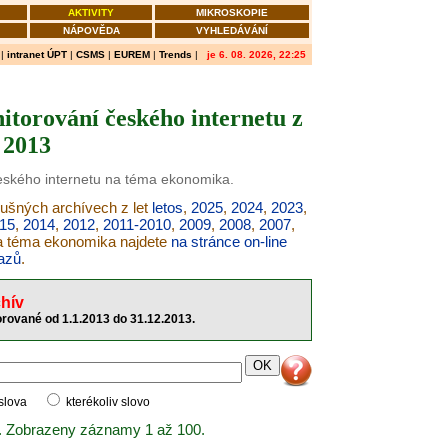
AKTIVITY
MIKROSKOPIE
NÁPOVĚDA
VYHLEDÁVÁNÍ
|
intranet ÚPT
|
CSMS
|
EUREM
|
Trends
|
je 6. 08. 2026, 22:25
torování českého internetu z
 2013
českého internetu na téma ekonomika.
lušných archívech z let
letos
,
2025
,
2024
,
2023
,
15
,
2014
,
2012
,
2011-2010
,
2009
,
2008
,
2007
,
na téma ekonomika najdete
na stránce on-line
azů
.
hív
rované od 1.1.2013 do 31.12.2013.
 slova
kterékoliv slovo
. Zobrazeny záznamy 1 až 100.