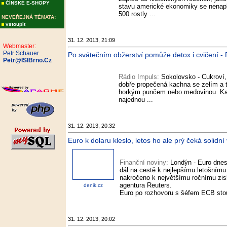
ČÍNSKÉ E-SHOPY
stavu americké ekonomiky se nenapl
500 rostly ...
NEVEŘEJNÁ TÉMATA:
vstoupit
31. 12. 2013, 21:09
Webmaster:
Petr Schauer
Po svátečním obžerství pomůže detox i cvičení -
Petr@ISIBrno.Cz
Rádio Impuls:
Sokolovsko - Cukroví,
dobře propečená kachna se zelím a 
horkým punčem nebo medovinou. Kalor
najednou ...
31. 12. 2013, 20:32
Euro k dolaru kleslo, letos ho ale prý čeká solidn
Finanční noviny:
Londýn - Euro dnes 
dál na cestě k nejlepšímu letošním
nakročeno k největšímu ročnímu zis
agentura Reuters.
denik.cz
Euro po rozhovoru s šéfem ECB stoup
31. 12. 2013, 20:02