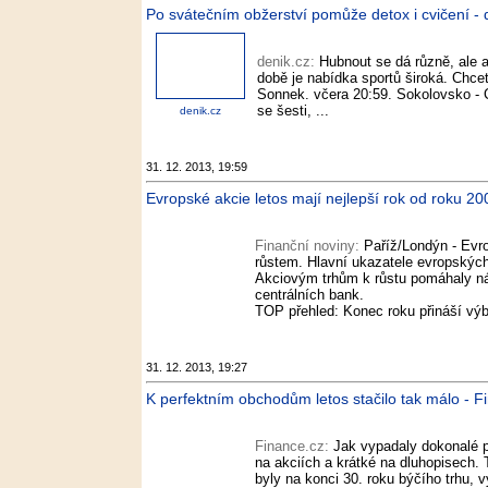
Po svátečním obžerství pomůže detox i cvičení - 
denik.cz:
Hubnout se dá různě, ale a
době je nabídka sportů široká. Chce
Sonnek. včera 20:59. Sokolovsko - C
se šesti, ...
denik.cz
31. 12. 2013, 19:59
Evropské akcie letos mají nejlepší rok od roku 20
Finanční noviny:
Paříž/Londýn - Evro
růstem. Hlavní ukazatele evropských 
Akciovým trhům k růstu pomáhaly ná
centrálních bank.
TOP přehled: Konec roku přináší výb
31. 12. 2013, 19:27
K perfektním obchodům letos stačilo tak málo - F
Finance.cz:
Jak vypadaly dokonalé p
na akciích a krátké na dluhopisech. T
byly na konci 30. roku býčího trhu, 