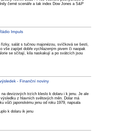
nily černé scenáře a tak index Dow Jones a S&P
 Rádio Impuls
 řízky, salát s tučnou majonézou, svíčková se šesti,
to vše zapíjet dobře vychlazeným pivem či naopak
ie se sčítají, kila naskakují a po svátcích jsou
í výsledek - Finanční noviny
na devizových trzích kleslo k dolaru i k jenu. Je ale
u výsledku z hlavních světových měn. Dolar má
ku vůči japonskému jenu od roku 1979, napsala
lo k dolaru ik jenu