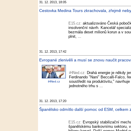
31. 12. 2013, 18:05
Cestovka Medina Tours zkrachovala, zřejmě nebyl
E15.cz:
aktualizováno Česká pobočk
insolvenční návrh. Kancelář speciali
bezmála deset milionů korun a v sou
plnit, ...
31. 12. 2013, 17:42
Evropané zlenivěli a musí se znovu naučit pracovat
iHNed.cz:
Drahá energie je někdy je
Ferdinando "Nani" Beccalli-Falco, ř
soustředit na produktivitu," navrhuj
iHNed.cz
jednotného trhu s ...
31. 12. 2013, 17:20
Španělsko odmítlo další pomoc od ESM, celkem zís
E15.cz:
Evropský stabilizační mech
španělskému bankovnímu sektoru, v j
bilionu korun). Další pomoc Madrid 