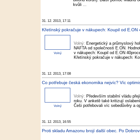
kvůli ...
31. 12. 2013, 17:11
Křetínský pokračuje v nákupech: Koupil od E.ON 40
Volný:
Energetický a průmyslový hol
NAFTA od společnosti E.ON. Hodnotu
v nákupech: Koupil od E.ON 40proce
Volný
Křetínský pokračuje v nákupech: Kou
31. 12. 2013, 17:08
Co potřebuje česká ekonomika nejvíc? Víc optimism
Volný:
Především stabilní vládu pře
roku. V anketě také kritizují oslabe
Češi potřebovali víc sebedůvěry a 
Volný
31. 12. 2013, 16:55
Proti skladu Amazonu brojí další obec. Po Dobrovíz