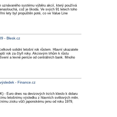
m uznávaného systému výběru akcií, který používá
enaslouchá, což je škoda. Ve svých 91 letech toho
yřmi lety byl propuštěn poté, co ve Value Line
09 - Blesk.cz
elkově solidní letošní rok růstem. Hlavní ukazatele
pší rok za čtyři roky. Akciovým trhům k růstu
vení a levné peníze od centrálních bank. Mnoho
í výsledek - Finance.cz
K) - Euro dnes na devizových trzích kleslo k dolaru
epšímu letošnímu výsledku z hlavních světových měn.
čnímu zisku vůči japonskému jenu od roku 1979,