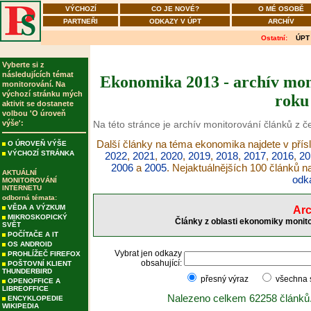
VÝCHOZÍ
CO JE NOVÉ?
O MÉ OSOBĚ
PARTNEŘI
ODKAZY V ÚPT
ARCHÍV
Ostatní:
ÚPT
Vyberte si z
následujících témat
Ekonomika 2013 - archív moni
monitorování. Na
výchozí stránku mých
roku
aktivit se dostanete
volbou 'O úroveň
výše':
Na této stránce je archív monitorování článků z 
Další články na téma ekonomika najdete v přís
O ÚROVEŇ VÝŠE
VÝCHOZÍ STRÁNKA
2022
,
2021
,
2020
,
2019
,
2018
,
2017
,
2016
,
20
2006
a
2005
. Nejaktuálnějších 100 článků 
AKTUÁLNÍ
odk
MONITOROVÁNÍ
INTERNETU
odborná témata:
VĚDA A VÝZKUM
Arc
MIKROSKOPICKÝ
Články z oblasti ekonomiky monito
SVĚT
POČÍTAČE A IT
OS ANDROID
Vybrat jen odkazy
PROHLÍŽEČ FIREFOX
obsahující:
POŠTOVNÍ KLIENT
THUNDERBIRD
přesný výraz
všechna
OPENOFFICE A
LIBREOFFICE
Nalezeno celkem 62258 článků
ENCYKLOPEDIE
WIKIPEDIA