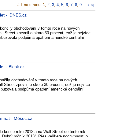
Jdi na stranu:
1
,
2
,
3
,
4
,
5
,
6
,
7
,
8
,
9
..
>
>|
let - iDNES.cz
akončily obchodování v tomto roce na nových
ll Street zpevnil o skoro 30 procent, což je nejvíce
zbuzovala podpůrná opatření americké centrální
et - Blesk.cz
ončily obchodování v tomto roce na nových
ll Street zpevnil o skoro 30 procent, což je nejvíce
zbuzovala podpůrná opatření americké centrální
omínat - Měšec.cz
o konce roku 2013 a na Wall Street se tento rok
o „Dobrý ročník 2013“. Přes veškeré pochybnosti o