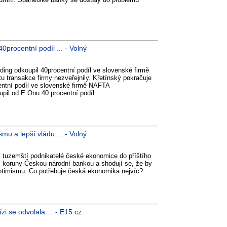
procentní podíl ... - Volný
ding odkoupil 40procentní podíl ve slovenské firmě
 transakce firmy nezveřejnily. Křetínský pokračuje
ntní podíl ve slovenské firmě NAFTA
pil od E.Onu 40 procentní podíl ...
u a lepší vládu ... - Volný
jí tuzemští podnikatelé české ekonomice do příštího
ní koruny Českou národní bankou a shodují se, že by
optimismu. Co potřebuje česká ekonomika nejvíc?
i se odvolala ... - E15.cz