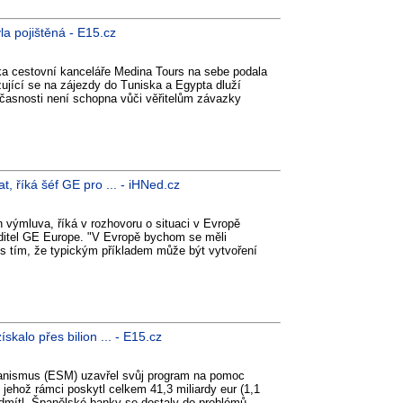
a pojištěná - E15.cz
a cestovní kanceláře Medina Tours na sebe podala
zující se na zájezdy do Tuniska a Egypta dluží
časnosti není schopna vůči věřitelům závazky
, říká šéf GE pro ... - iHNed.cz
n výmluva, říká v rozhovoru o situaci v Evropě
editel GE Europe. "V Evropě bychom se měli
e s tím, že typickým příkladem může být vytvoření
kalo přes bilion ... - E15.cz
anismus (ESM) uzavřel svůj program na pomoc
ehož rámci poskytl celkem 41,3 miliardy eur (1,1
odmítl. Španělské banky se dostaly do problémů