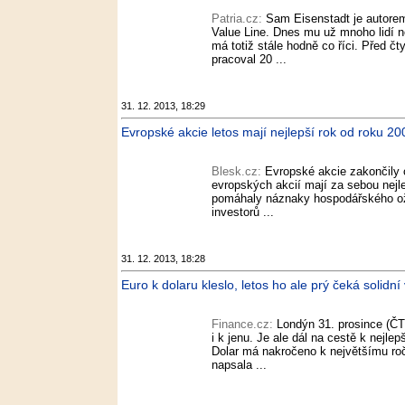
Patria.cz:
Sam Eisenstadt je autore
Value Line. Dnes mu už mnoho lidí n
má totiž stále hodně co říci. Před čt
pracoval 20 ...
31. 12. 2013, 18:29
Evropské akcie letos mají nejlepší rok od roku 20
Blesk.cz:
Evropské akcie zakončily c
evropských akcií mají za sebou nejle
pomáhaly náznaky hospodářského oži
investorů ...
31. 12. 2013, 18:28
Euro k dolaru kleslo, letos ho ale prý čeká solidn
Finance.cz:
Londýn 31. prosince (ČT
i k jenu. Je ale dál na cestě k nejl
Dolar má nakročeno k největšímu ro
napsala ...