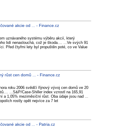
učované akcie od ... - Finance.cz
rem uznávaného systému výběru akcií, který
o lidí nenaslouchá, což je škoda.... ...Ve svých 91
íci. Před čtyřmi lety byl propuštěn poté, co ve Value
ý růst cen domů ... - Finance.cz
nora roku 2006 svědčí říjnový vývoj cen domů ve 20
ů.... ...S&P/Case-Shiller index vzrostl na 165,91
 a 1,05% meziměsíční růst. Oba údaje jsou nad ...
olích rostly opět nejvíce za 7 let
učované akcie od ... - Patria.cz