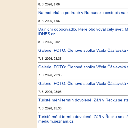
8. 8. 2026, 1:06
Na motorkách podruhé v Rumunsku cestopis na m
8. 8. 2026, 1:06
Dálniční odpočívadlo, které obdivoval celý svět. M
iDNES.cz
8. 8. 2026, 0:02
Galerie: FOTO: Členové spolku Včela Čáslavská vy
7. 8. 2026, 23:35
Galerie: FOTO: Členové spolku Včela Čáslavská vy
7. 8. 2026, 23:35
Galerie: FOTO: Členové spolku Včela Čáslavská vy
7. 8. 2026, 23:05
Turisté mění termín dovolené. Září v Řecku se st
7. 8. 2026, 15:36
Turisté mění termín dovolené. Září v Řecku se st
medium.seznam.cz