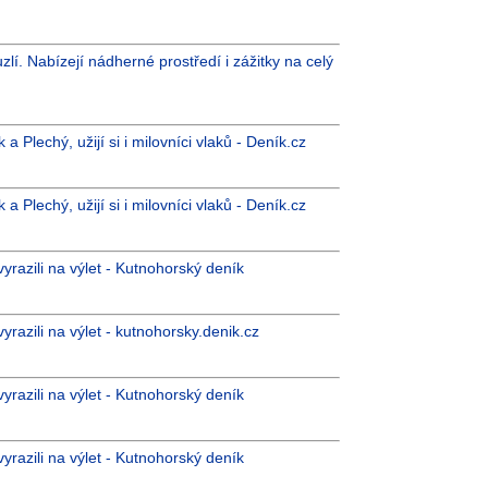
í. Nabízejí nádherné prostředí i zážitky na celý
a Plechý, užijí si i milovníci vlaků - Deník.cz
a Plechý, užijí si i milovníci vlaků - Deník.cz
razili na výlet - Kutnohorský deník
razili na výlet - kutnohorsky.denik.cz
razili na výlet - Kutnohorský deník
razili na výlet - Kutnohorský deník