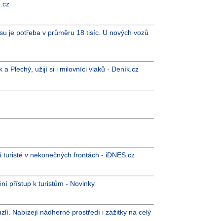
.cz
su je potřeba v průměru 18 tisíc. U nových vozů
a Plechý, užijí si i milovníci vlaků - Deník.cz
jí turisté v nekonečných frontách - iDNES.cz
í přístup k turistům - Novinky
í. Nabízejí nádherné prostředí i zážitky na celý