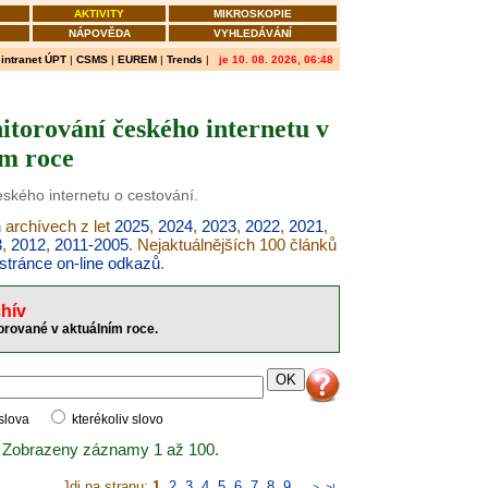
AKTIVITY
MIKROSKOPIE
NÁPOVĚDA
VYHLEDÁVÁNÍ
|
intranet ÚPT
|
CSMS
|
EUREM
|
Trends
|
je 10. 08. 2026, 06:48
nitorování českého internetu v
ím roce
eského internetu o cestování.
 archívech z let
2025
,
2024
,
2023
,
2022
,
2021
,
3
,
2012
,
2011-2005
. Nejaktuálnějších 100 článků
stránce on-line odkazů
.
hív
orované v aktuálním roce.
 slova
kterékoliv slovo
 Zobrazeny záznamy 1 až 100.
Jdi na stranu:
1
,
2
,
3
,
4
,
5
,
6
,
7
,
8
,
9
..
>
>|