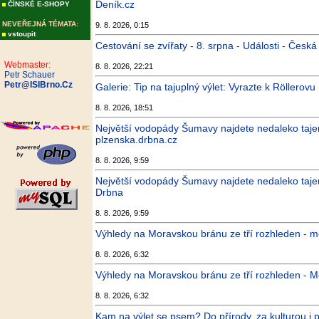
Deník.cz
ČÍNSKÉ E-SHOPY
NEVEŘEJNÁ TÉMATA:
9. 8. 2026, 0:15
vstoupit
Cestování se zvířaty - 8. srpna - Události - Česká 
Webmaster:
8. 8. 2026, 22:21
Petr Schauer
Petr@ISIBrno.Cz
Galerie: Tip na tajuplný výlet: Vyrazte k Röllerov
8. 8. 2026, 18:51
Největší vodopády Šumavy najdete nedaleko tajem
plzenska.drbna.cz
8. 8. 2026, 9:59
Největší vodopády Šumavy najdete nedaleko tajem
Drbna
8. 8. 2026, 9:59
Výhledy na Moravskou bránu ze tří rozhleden -
8. 8. 2026, 6:32
Výhledy na Moravskou bránu ze tří rozhleden - 
8. 8. 2026, 6:32
Kam na výlet se psem? Do přírody, za kulturou i p