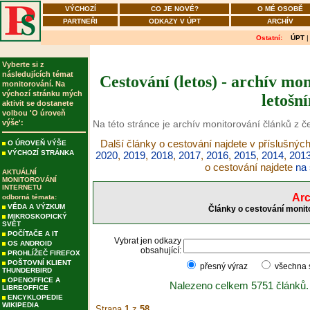
VÝCHOZÍ
CO JE NOVÉ?
O MÉ OSOBĚ
PARTNEŘI
ODKAZY V ÚPT
ARCHÍV
Ostatní:
ÚPT
Vyberte si z
následujících témat
Cestování (letos) - archív mo
monitorování. Na
výchozí stránku mých
letošn
aktivit se dostanete
volbou 'O úroveň
výše':
Na této stránce je archív monitorování článků z č
Další články o cestování najdete v příslušných
O ÚROVEŇ VÝŠE
VÝCHOZÍ STRÁNKA
2020
,
2019
,
2018
,
2017
,
2016
,
2015
,
2014
,
201
o cestování najdete
na 
AKTUÁLNÍ
MONITOROVÁNÍ
INTERNETU
Arc
odborná témata:
VĚDA A VÝZKUM
Články o cestování monit
MIKROSKOPICKÝ
SVĚT
POČÍTAČE A IT
Vybrat jen odkazy
OS ANDROID
obsahující:
PROHLÍŽEČ FIREFOX
POŠTOVNÍ KLIENT
přesný výraz
všechna
THUNDERBIRD
OPENOFFICE A
Nalezeno celkem 5751 článků.
LIBREOFFICE
ENCYKLOPEDIE
WIKIPEDIA
Strana
1
z
58