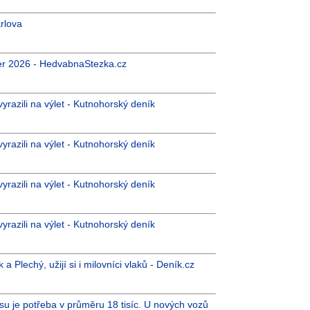
rlova
óber 2026 - HedvabnaStezka.cz
razili na výlet - Kutnohorský deník
razili na výlet - Kutnohorský deník
razili na výlet - Kutnohorský deník
razili na výlet - Kutnohorský deník
a Plechý, užijí si i milovníci vlaků - Deník.cz
su je potřeba v průměru 18 tisíc. U nových vozů