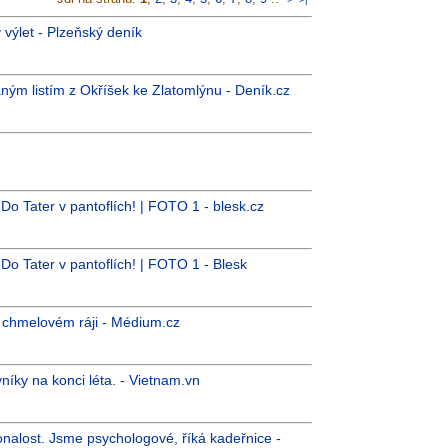
 výlet - Plzeňský deník
aným listím z Okříšek ke Zlatomlýnu - Deník.cz
Do Tater v pantoflích! | FOTO 1 - blesk.cz
Do Tater v pantoflích! | FOTO 1 - Blesk
v chmelovém ráji - Médium.cz
níky na konci léta. - Vietnam.vn
nalost. Jsme psychologové, říká kadeřnice -