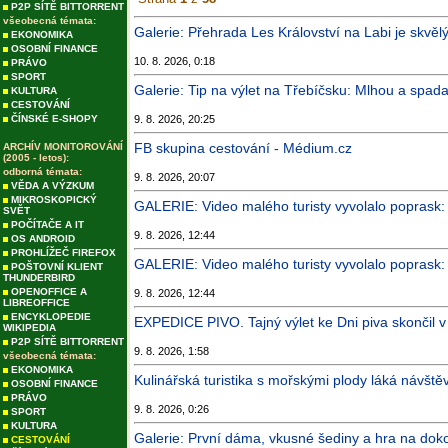
P2P SÍTĚ BITTORRENT
všeobecná témata:
Galerie: Přehrada Les Království na Labi je skvělý
EKONOMIKA
OSOBNÍ FINANCE
10. 8. 2026, 0:18
PRÁVO
SPORT
Galerie: Tip na výlet na Třebíčsku: Mlhou a spad
KULTURA
CESTOVÁNÍ
ČÍNSKÉ E-SHOPY
9. 8. 2026, 20:25
FB skupina cestování - Médium.cz
ARCHÍV MONITOROVÁNÍ
(2005 - letos):
odborná témata:
9. 8. 2026, 20:07
VĚDA A VÝZKUM
MIKROSKOPICKÝ
GALERIE: Video malého turisty vyvolalo poprask: 
SVĚT
POČÍTAČE A IT
9. 8. 2026, 12:44
OS ANDROID
PROHLÍŽEČ FIREFOX
GALERIE: Video malého turisty vyvolalo poprask: 
POŠTOVNÍ KLIENT
THUNDERBIRD
OPENOFFICE A
9. 8. 2026, 12:44
LIBREOFFICE
ENCYKLOPEDIE
EXPEDICE PIVO. Tajný výlet ke Dni piva skončil 
WIKIPEDIA
P2P SÍTĚ BITTORRENT
9. 8. 2026, 1:58
všeobecná témata:
EKONOMIKA
Kulinářská turistika s mořskými plody láká návštěv
OSOBNÍ FINANCE
PRÁVO
9. 8. 2026, 0:26
SPORT
KULTURA
Galerie: První dáma, vkusné šediny a hra na doko
CESTOVÁNÍ