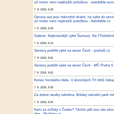
už motor není nejdražší položkou - autobible.euro
7. 8. 2026, 9:29
Opravy aut jsou rekordně drahé, na výlet do servi
už motor není nejdražší položkou - Autobible.cz
7. 8. 2026, 9:29
Galerie: Nejkrásnější výlet Šumavy: Na Třístoličník 
7. 8. 2026, 9:14
Seniory potěšil výlet na sever Čech - praha5.cz
7. 8. 2026, 9:02
Seniory potěšil výlet na sever Čech - MČ Praha 5
7. 8. 2026, 9:02
Konec horského klidu. U ikonických Tří štítů čeka
7. 8. 2026, 8:30
Za dobré skutky odměna. Britský národní park měn
7. 8. 2026, 6:04
Kam za zvířaty v Česku? Těchto pět zoo vás okouzl
den - Proženy.cz