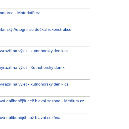
otorce - Motorkáři.cz
ilánský Autogrill se dočkal rekonstrukce -
razili na výlet - kutnohorsky.denik.cz
razili na výlet - Kutnohorský deník
razili na výlet - kutnohorsky.denik.cz
ává oblíbenější než hlavní sezóna - Médium.cz
ává oblíbenější než hlavní sezóna -