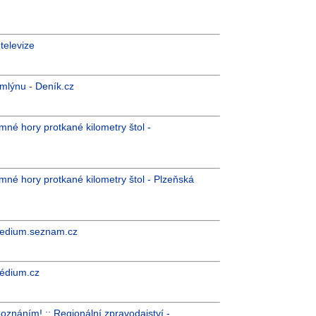
televize
u mlýnu - Deník.cz
né hory protkané kilometry štol -
né hory protkané kilometry štol - Plzeňská
 medium.seznam.cz
Médium.cz
oznáním! :: Regionální zpravodajství -