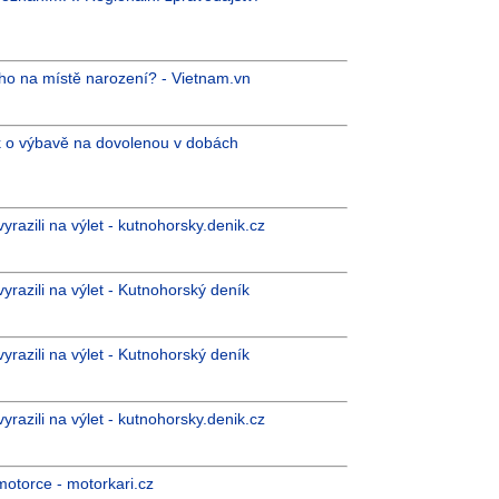
ného na místě narození? - Vietnam.vn
ek o výbavě na dovolenou v dobách
razili na výlet - kutnohorsky.denik.cz
razili na výlet - Kutnohorský deník
razili na výlet - Kutnohorský deník
razili na výlet - kutnohorsky.denik.cz
otorce - motorkari.cz