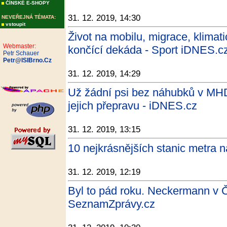
ČÍNSKÉ E-SHOPY
31. 12. 2019, 14:30
NEVEŘEJNÁ TÉMATA:
vstoupit
Život na mobilu, migrace, klimati
Webmaster:
končící dekáda - Sport iDNES.c
Petr Schauer
Petr@ISIBrno.Cz
31. 12. 2019, 14:29
Už žádní psi bez náhubků v MHD,
jejich přepravu - iDNES.cz
31. 12. 2019, 13:15
10 nejkrásnějších stanic metra n
31. 12. 2019, 12:19
Byl to pád roku. Neckermann v 
SeznamZprávy.cz