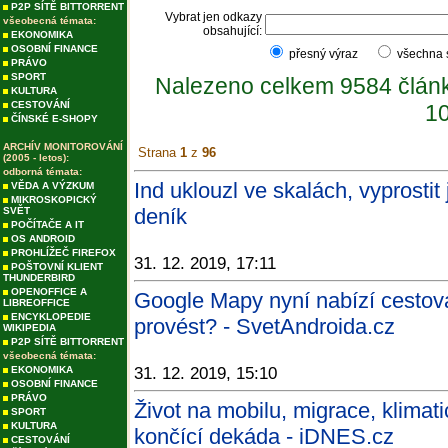
P2P SÍTĚ BITTORRENT
Vybrat jen odkazy
všeobecná témata:
obsahující:
EKONOMIKA
OSOBNÍ FINANCE
přesný výraz
všechna
PRÁVO
SPORT
Nalezeno celkem 9584 člán
KULTURA
CESTOVÁNÍ
10
ČÍNSKÉ E-SHOPY
ARCHÍV MONITOROVÁNÍ
Strana
1
z
96
(2005 - letos):
odborná témata:
Ind uklouzl ve skalách, vyprostit
VĚDA A VÝZKUM
MIKROSKOPICKÝ
deník
SVĚT
POČÍTAČE A IT
OS ANDROID
PROHLÍŽEČ FIREFOX
31. 12. 2019, 17:11
POŠTOVNÍ KLIENT
THUNDERBIRD
OPENOFFICE A
Google Mapy nyní nabízí cestová
LIBREOFFICE
ENCYKLOPEDIE
provést? - SvetAndroida.cz
WIKIPEDIA
P2P SÍTĚ BITTORRENT
všeobecná témata:
EKONOMIKA
31. 12. 2019, 15:10
OSOBNÍ FINANCE
PRÁVO
Život na mobilu, migrace, klimati
SPORT
KULTURA
končící dekáda - iDNES.cz
CESTOVÁNÍ