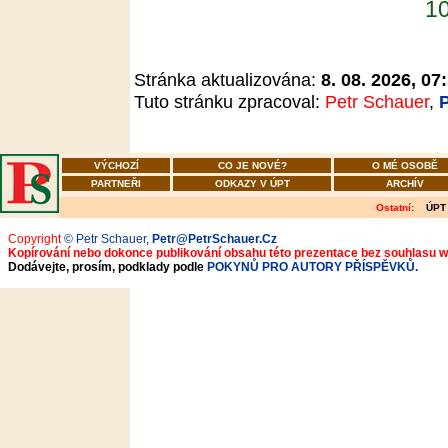
10
Stránka aktualizována:
8. 08. 2026, 07
Tuto stránku zpracoval:
Petr Schauer
,
VÝCHOZÍ
CO JE NOVÉ?
O MÉ OSOBĚ
PARTNEŘI
ODKAZY V ÚPT
ARCHÍV
Ostatní:
ÚPT
Copyright
© Petr Schauer
,
Petr@PetrSchauer.Cz
Kopírování nebo dokonce publikování obsahu této prezentace bez souhlasu 
Dodávejte, prosím, podklady podle
POKYNŮ PRO AUTORY PŘÍSPĚVKŮ.