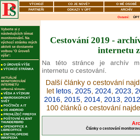
VÝCHOZÍ
CO JE NOVÉ?
O MÉ OSOBĚ
PARTNEŘI
ODKAZY V ÚPT
ARCHÍV
Ostatní:
ÚPT
Vyberte si z
následujících témat
Cestování 2019 - archí
monitorování. Na
výchozí stránku mých
aktivit se dostanete
internetu 
volbou 'O úroveň
výše':
Na této stránce je archív m
O ÚROVEŇ VÝŠE
internetu o cestování.
VÝCHOZÍ STRÁNKA
AKTUÁLNÍ
Další články o cestování najd
MONITOROVÁNÍ
INTERNETU
let
letos
,
2025
,
2024
,
2023
,
2
odborná témata:
VĚDA A VÝZKUM
2016
,
2015
,
2014
,
2013
,
201
MIKROSKOPICKÝ
SVĚT
POČÍTAČE A IT
100 článků o cestování najd
OS ANDROID
PROHLÍŽEČ FIREFOX
POŠTOVNÍ KLIENT
THUNDERBIRD
Arc
OPENOFFICE A
Články o cestování monitorova
LIBREOFFICE
ENCYKLOPEDIE
WIKIPEDIA