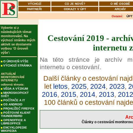
VÝCHOZÍ
CO JE NOVÉ?
O MÉ OSOBĚ
PARTNEŘI
ODKAZY V ÚPT
ARCHÍV
Ostatní:
ÚPT
Vyberte si z
následujících témat
Cestování 2019 - archí
monitorování. Na
výchozí stránku mých
aktivit se dostanete
internetu 
volbou 'O úroveň
výše':
Na této stránce je archív m
O ÚROVEŇ VÝŠE
internetu o cestování.
VÝCHOZÍ STRÁNKA
AKTUÁLNÍ
Další články o cestování najd
MONITOROVÁNÍ
INTERNETU
let
letos
,
2025
,
2024
,
2023
,
2
odborná témata:
VĚDA A VÝZKUM
2016
,
2015
,
2014
,
2013
,
201
MIKROSKOPICKÝ
SVĚT
POČÍTAČE A IT
100 článků o cestování najd
OS ANDROID
PROHLÍŽEČ FIREFOX
POŠTOVNÍ KLIENT
THUNDERBIRD
Arc
OPENOFFICE A
Články o cestování monitorova
LIBREOFFICE
ENCYKLOPEDIE
WIKIPEDIA