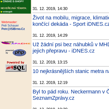
ČÍNSKÉ E-SHOPY
31. 12. 2019, 14:30
NEVEŘEJNÁ TÉMATA:
vstoupit
Život na mobilu, migrace, klimati
Webmaster:
končící dekáda - Sport iDNES.c
Petr Schauer
Petr@ISIBrno.Cz
31. 12. 2019, 14:29
Už žádní psi bez náhubků v MHD,
jejich přepravu - iDNES.cz
31. 12. 2019, 13:15
10 nejkrásnějších stanic metra n
31. 12. 2019, 12:19
Byl to pád roku. Neckermann v 
SeznamZprávy.cz