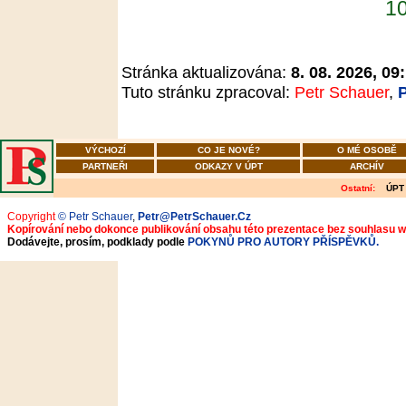
10
Stránka aktualizována:
8. 08. 2026, 09
Tuto stránku zpracoval:
Petr Schauer
,
VÝCHOZÍ
CO JE NOVÉ?
O MÉ OSOBĚ
PARTNEŘI
ODKAZY V ÚPT
ARCHÍV
Ostatní:
ÚPT
Copyright
© Petr Schauer
,
Petr@PetrSchauer.Cz
Kopírování nebo dokonce publikování obsahu této prezentace bez souhlasu 
Dodávejte, prosím, podklady podle
POKYNŮ PRO AUTORY PŘÍSPĚVKŮ.