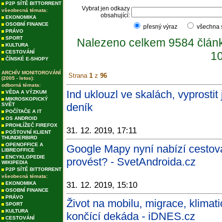
P2P SÍTĚ BITTORRENT
Vybrat jen odkazy
všeobecná témata:
obsahující:
EKONOMIKA
OSOBNÍ FINANCE
přesný výraz
všechna
PRÁVO
SPORT
Nalezeno celkem 9584 člán
KULTURA
CESTOVÁNÍ
10
ČÍNSKÉ E-SHOPY
ARCHÍV MONITOROVÁNÍ
Strana
1
z
96
(2005 - letos):
odborná témata:
Ind uklouzl ve skalách, vyprostit
VĚDA A VÝZKUM
MIKROSKOPICKÝ
deník
SVĚT
POČÍTAČE A IT
OS ANDROID
PROHLÍŽEČ FIREFOX
31. 12. 2019, 17:11
POŠTOVNÍ KLIENT
THUNDERBIRD
OPENOFFICE A
Google Mapy nyní nabízí cestová
LIBREOFFICE
ENCYKLOPEDIE
provést? - SvetAndroida.cz
WIKIPEDIA
P2P SÍTĚ BITTORRENT
všeobecná témata:
EKONOMIKA
31. 12. 2019, 15:10
OSOBNÍ FINANCE
PRÁVO
Život na mobilu, migrace, klimati
SPORT
KULTURA
končící dekáda - iDNES.cz
CESTOVÁNÍ