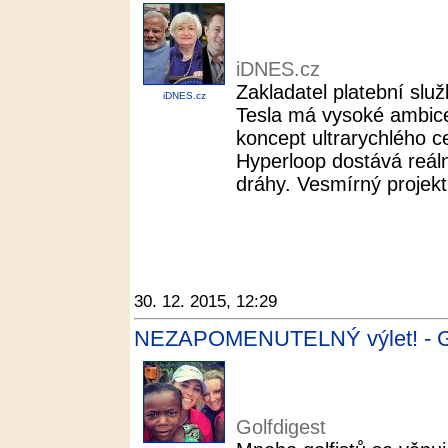
iDNES.cz
Zakladatel platební slu
iDNES.cz
Tesla má vysoké ambice
koncept ultrarychlého c
Hyperloop dostává reál
dráhy. Vesmírný projekt
30. 12. 2015, 12:29
NEZAPOMENUTELNÝ výlet! - Go
Golfdigest