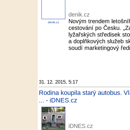
denik.cz
Novým trendem letošníh
denik.cz
cestování po Česku. „Z
lyžařských středisek sto
a doplňkových služeb sk
soudí marketingový ředit
31. 12. 2015, 5:17
Rodina koupila starý autobus. 
... - iDNES.cz
iDNES.cz