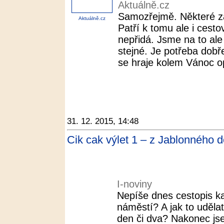
Aktuálně.cz
Samozřejmě. Některé z
Aktuálně.cz
Patří k tomu ale i cesto
nepřidá. Jsme na to ale 
stejné. Je potřeba dobř
se hraje kolem Vánoc o
31. 12. 2015, 14:48
Cik cak výlet 1 – z Jablonného d
I-noviny
Nepíše dnes cestopis ka
náměstí? A jak to udělat
den či dva? Nakonec jse