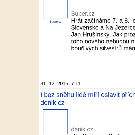
Super.cz
Hrát začínáme 7. a 8. 
Super.cz
Slovensko a Na Jezerce
Jan Hrušínský. Jak prozr
toho nového nebudou ni
bouřlivých silvestrů má
31. 12. 2015, 7:11
I bez sněhu lidé míří oslavit pří
denik.cz
denik.cz