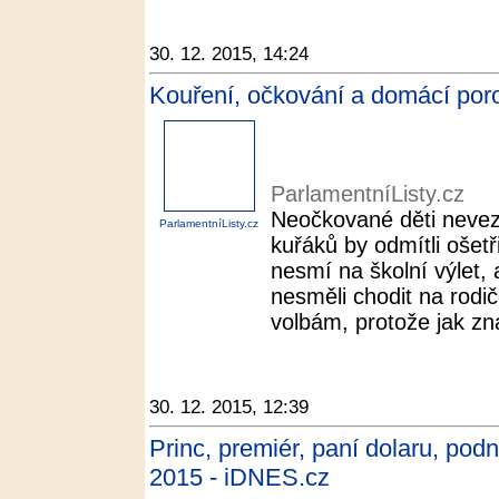
30. 12. 2015, 14:24
Kouření, očkování a domácí poro
ParlamentníListy.cz
Neočkované děti nevez
ParlamentníListy.cz
kuřáků by odmítli ošetř
nesmí na školní výlet, 
nesměli chodit na rodi
volbám, protože jak zn
30. 12. 2015, 12:39
Princ, premiér, paní dolaru, podni
2015 - iDNES.cz