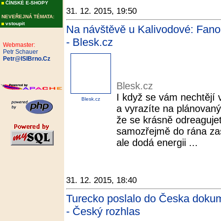
ČÍNSKÉ E-SHOPY
31. 12. 2015, 19:50
NEVEŘEJNÁ TÉMATA:
vstoupit
Na návštěvě u Kalivodové: Fano
- Blesk.cz
Webmaster:
Petr Schauer
Petr@ISIBrno.Cz
Blesk.cz
I když se vám nechtějí 
Blesk.cz
a vyrazíte na plánovaný 
že se krásně odreagujete
samozřejmě do rána za
ale dodá energii ...
31. 12. 2015, 18:40
Turecko poslalo do Česka dokume
- Český rozhlas