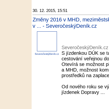
30. 12. 2015, 15:51
Změny 2016 v MHD, meziměstské
v ... - SeveročeskýDeník.cz
SeveročeskýDeník.cz
S jízdenkou DÚK se t
SeveročeskýDeník.cz
cestování veřejnou d
Otevírá se možnost p
a MHD, možnost komb
prostředků na zaplacen
Od nového roku se vý
jízdenek Dopravy ...