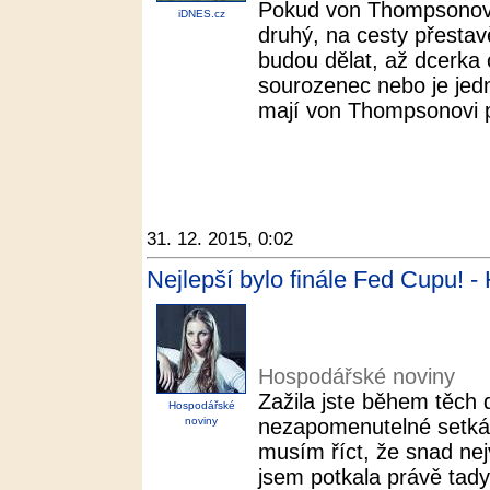
Pokud von Thompsonovi p
iDNES.cz
druhý, na cesty přestav
budou dělat, až dcerka 
sourozenec nebo je jed
mají von Thompsonovi 
31. 12. 2015, 0:02
Nejlepší bylo finále Fed Cupu! 
Hospodářské noviny
Zažila jste během těch
Hospodářské
noviny
nezapomenutelné setkání
musím říct, že snad nejv
jsem potkala právě tady