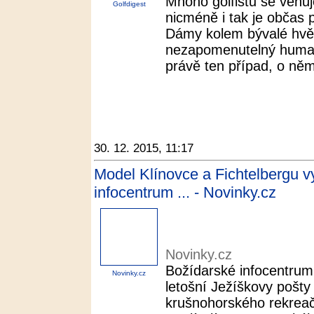
Mnoho golfistů se věnuj
Golfdigest
nicméně i tak je občas 
Dámy kolem bývalé hvě
nezapomenutelný humanit
právě ten případ, o němž
30. 12. 2015, 11:17
Model Klínovce a Fichtelbergu vy
infocentrum ... - Novinky.cz
Novinky.cz
Božídarské infocentru
Novinky.cz
letošní Ježíškovy pošty
krušnohorského rekreač