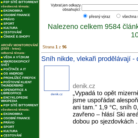
P2P SÍTĚ BITTORRENT
Vybrat jen odkazy
všeobecná témata:
obsahující:
EKONOMIKA
OSOBNÍ FINANCE
přesný výraz
všechna
PRÁVO
SPORT
Nalezeno celkem 9584 člán
KULTURA
CESTOVÁNÍ
10
ČÍNSKÉ E-SHOPY
ARCHÍV MONITOROVÁNÍ
Strana
1
z
96
(2005 - letos):
odborná témata:
Sníh nikde, vlekaři prodělávají -
VĚDA A VÝZKUM
MIKROSKOPICKÝ
SVĚT
POČÍTAČE A IT
OS ANDROID
PROHLÍŽEČ FIREFOX
POŠTOVNÍ KLIENT
denik.cz
THUNDERBIRD
OPENOFFICE A
„Vypadá to opět mizerně
LIBREOFFICE
denik.cz
ENCYKLOPEDIE
jsme uspořádat alespoň
WIKIPEDIA
P2P SÍTĚ BITTORRENT
ani tam." 1,9 °C, sníh 0
všeobecná témata:
zavřeno – hlásí Ski are
EKONOMIKA
OSOBNÍ FINANCE
dobou po sjezdovkách .
PRÁVO
SPORT
KULTURA
CESTOVÁNÍ