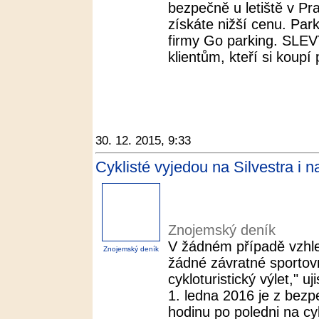
bezpečně u letiště v
získáte nižší cenu. Par
firmy Go parking. SL
klientům, kteří si koupí 
30. 12. 2015, 9:33
Cyklisté vyjedou na Silvestra i 
Znojemský deník
V žádném případě vzhle
Znojemský deník
žádné závratné sportovn
cykloturistický výlet," u
1. ledna 2016 je z bez
hodinu po poledni na cyk