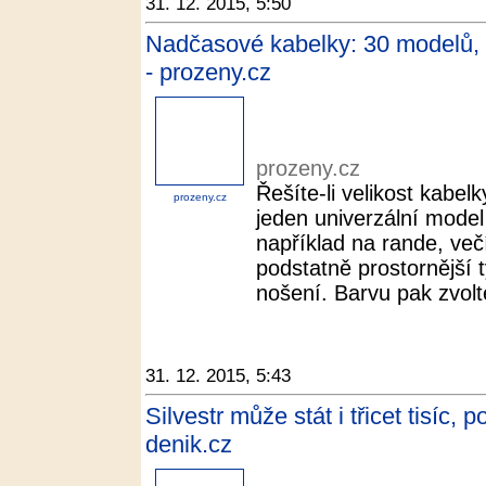
31. 12. 2015, 5:50
Nadčasové kabelky: 30 modelů, d
- prozeny.cz
prozeny.cz
Řešíte-li velikost kabel
prozeny.cz
jeden univerzální mode
například na rande, večí
podstatně prostornější 
nošení. Barvu pak zvolte
31. 12. 2015, 5:43
Silvestr může stát i třicet tisíc,
denik.cz