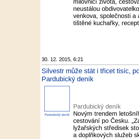
milovnicí života, cestov
neustálou obdivovatelko
venkova, společnosti a
tištěné kuchařky, recept
30. 12. 2015, 6:21
Silvestr může stát i třicet tisíc,
Pardubický deník
Pardubický deník
Novým trendem letošníh
Pardubický deník
cestování po Česku. „Z
lyžařských středisek sto
a doplňkových služeb sk