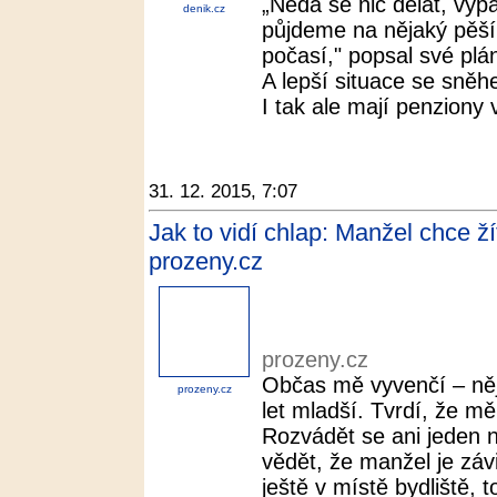
„Nedá se nic dělat, vypa
denik.cz
půjdeme na nějaký pěší
počasí," popsal své plán
A lepší situace se sně
I tak ale mají penziony v
31. 12. 2015, 7:07
Jak to vidí chlap: Manžel chce žít
prozeny.cz
prozeny.cz
Občas mě vyvenčí – něja
prozeny.cz
let mladší. Tvrdí, že mě
Rozvádět se ani jeden 
vědět, že manžel je záv
ještě v místě bydliště, to