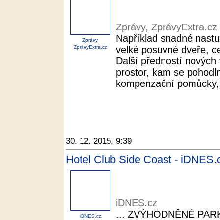
Zprávy, ZprávyExtra.cz
Například snadné nastup
Zprávy,
ZprávyExtra.cz
velké posuvné dveře, ce
Další předností nových
prostor, kam se pohodln
kompenzační pomůcky, a
30. 12. 2015, 9:39
Hotel Club Side Coast - iDNES.
iDNES.cz
... ZVÝHODNĚNÉ PARKO
iDNES.cz