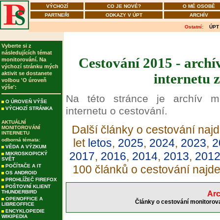
VÝCHOZÍ
CO JE NOVÉ?
O MÉ OSOBĚ
PARTNEŘI
ODKAZY V ÚPT
ARCHÍV
Ostatní:
ÚPT
Vyberte si z
následujících témat
Cestování 2015 - archí
monitorování. Na
výchozí stránku mých
aktivit se dostanete
internetu 
volbou 'O úroveň
výše':
Na této stránce je archív m
O ÚROVEŇ VÝŠE
internetu o cestování.
VÝCHOZÍ STRÁNKA
AKTUÁLNÍ
Další články o cestování najd
MONITOROVÁNÍ
INTERNETU
let
letos
,
2025
,
2024
,
2023
,
2
odborná témata:
VĚDA A VÝZKUM
2017
,
2016
,
2014
,
2013
,
201
MIKROSKOPICKÝ
SVĚT
POČÍTAČE A IT
100 článků o cestování najd
OS ANDROID
PROHLÍŽEČ FIREFOX
POŠTOVNÍ KLIENT
THUNDERBIRD
Arc
OPENOFFICE A
Články o cestování monitorova
LIBREOFFICE
ENCYKLOPEDIE
WIKIPEDIA