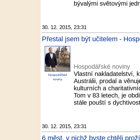
bývalými světovými jedn
30. 12. 2015, 23:31
Přestal jsem být učitelem - Hos
Hospodářské noviny
Vlastní nakladatelství, 
Hospodářské
noviny
Austrálii, prodal a věn
kulturních a charitativní
Tom v 83 letech, je obd
stále pouští s dychtivostí
30. 12. 2015, 23:31
6 měst, v nichž byste chtěli prož