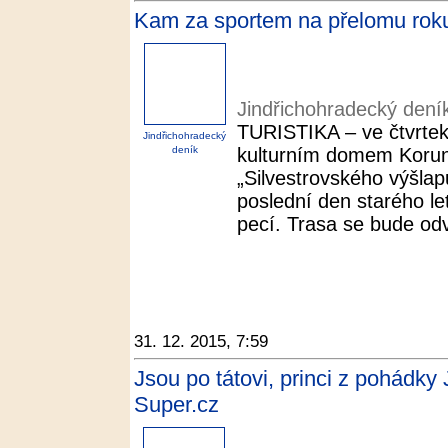
Kam za sportem na přelomu roku
Jindřichohradecký dení
TURISTIKA – ve čtvrtek 
Jindřichohradecký
deník
kulturním domem Koruna
„Silvestrovského výšlap
poslední den starého l
pecí. Trasa se bude odví
31. 12. 2015, 7:59
Jsou po tátovi, princi z pohádky 
Super.cz