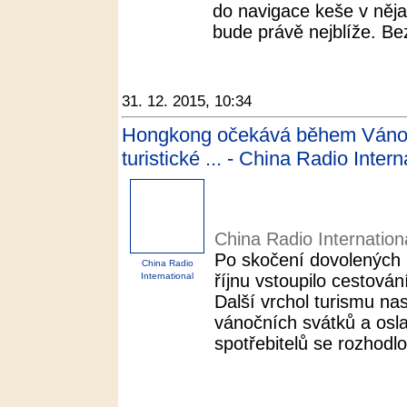
do navigace keše v nějak
bude právě nejblíže. Bez
31. 12. 2015, 10:34
Hongkong očekává během Vánoc
turistické ... - China Radio Intern
China Radio Internation
Po skočení dovolených u 
China Radio
International
říjnu vstoupilo cestová
Další vrchol turismu n
vánočních svátků a os
spotřebitelů se rozhodlo 