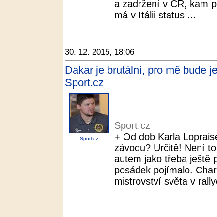
a zadržení v ČR, kam př
má v Itálii status ...
30. 12. 2015, 18:06
Dakar je brutální, pro mě bude jen
Sport.cz
Sport.cz
+ Od dob Karla Loprais
Sport.cz
závodu? Určitě! Není to
autem jako třeba ještě 
posádek pojímalo. Char
mistrovství světa v rall