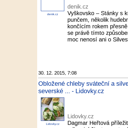
denik.cz
Vyškovsko – Stánky s k
denik.cz
punčem, několik hudebn
končícím rokem přesně o
se právě tímto způsobe
moc nenosí ani o Silves
30. 12. 2015, 7:08
Obložené chleby sváteční a silve
severské ... - Lidovky.cz
Lidovky.cz
Dagmar Heřtová příležit
Lidovky.cz