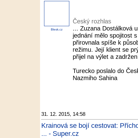
Český rozhlas
... Zuzana Dostálková u
Blesk.cz
jednání mělo spojitost 
přirovnala spíše k půso
režimu. Její klient se p
přijel na výlet a zadržení
Turecko poslalo do Čes
Nazmiho Sahina
31. 12. 2015, 14:58
Krainová se bojí cestovat: Přích
... - Super.cz