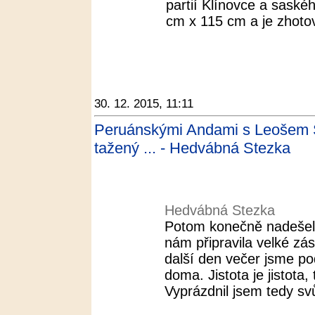
partií Klínovce a saské
cm x 115 cm a je zhotov
30. 12. 2015, 11:11
Peruánskými Andami s Leošem 
tažený ... - Hedvábná Stezka
Hedvábná Stezka
Potom konečně nadešel 
nám připravila velké zás
další den večer jsme po
doma. Jistota je jistota,
Vyprázdnil jsem tedy svůj