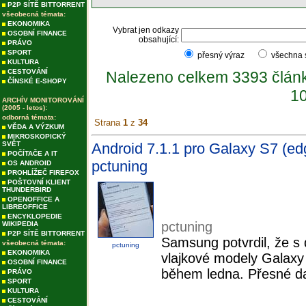
P2P SÍTĚ BITTORRENT
všeobecná témata:
EKONOMIKA
Vybrat jen odkazy
OSOBNÍ FINANCE
obsahující:
PRÁVO
SPORT
přesný výraz
všechna
KULTURA
CESTOVÁNÍ
Nalezeno celkem 3393 člán
ČÍNSKÉ E-SHOPY
10
ARCHÍV MONITOROVÁNÍ
(2005 - letos):
odborná témata:
Strana
1
z
34
VĚDA A VÝZKUM
MIKROSKOPICKÝ
SVĚT
Android 7.1.1 pro Galaxy S7 (ed
POČÍTAČE A IT
pctuning
OS ANDROID
PROHLÍŽEČ FIREFOX
POŠTOVNÍ KLIENT
THUNDERBIRD
OPENOFFICE A
LIBREOFFICE
ENCYKLOPEDIE
pctuning
WIKIPEDIA
P2P SÍTĚ BITTORRENT
Samsung potvrdil, že s 
všeobecná témata:
pctuning
EKONOMIKA
vlajkové modely Galax
OSOBNÍ FINANCE
během ledna. Přesné da
PRÁVO
SPORT
KULTURA
CESTOVÁNÍ