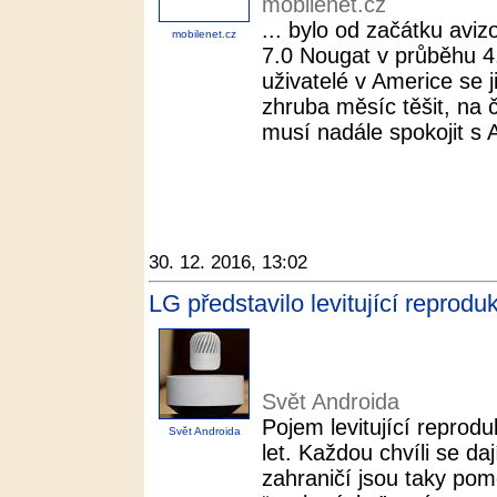
mobilenet.cz
... bylo od začátku avi
mobilenet.cz
7.0 Nougat v průběhu 4.
uživatelé v Americe se
zhruba měsíc těšit, na
musí nadále spokojit s 
30. 12. 2016, 13:02
LG představilo levitující reprodu
Svět Androida
Pojem levitující reprod
Svět Androida
let. Každou chvíli se daj
zahraničí jsou taky po