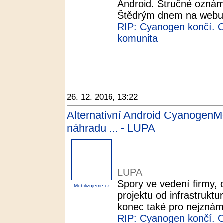
Android. Stručné oznáme
Štědrým dnem na webu 
RIP: Cyanogen končí. O 
komunita
26. 12. 2016, 13:22
Alternativní Android CyanogenM
náhradu ... - LUPA
LUPA
Spory ve vedení firmy, 
Mobilizujeme.cz
projektu od infrastrukt
konec také pro nejznámě
RIP: Cyanogen končí. O 