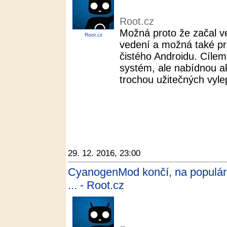
Root.cz
Možná proto že začal v
Root.cz
vedení a možná také pr
čistého Androidu. Cílem 
systém, ale nabídnou ak
trochou užitečných vyle
29. 12. 2016, 23:00
CyanogenMod končí, na populár
... - Root.cz