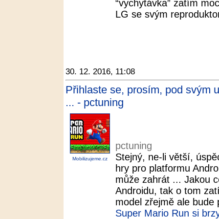
“vychytávka” zatím moc
LG se svým reprodukto
30. 12. 2016, 11:08
Přihlaste se, prosím, pod svým
... - pctuning
pctuning
Stejný, ne-li větší, ús
Mobilizujeme.cz
hry pro platformu Androi
může zahrát ... Jakou c
Androidu, tak o tom zat
model zřejmě ale bude 
Super Mario Run si brzy