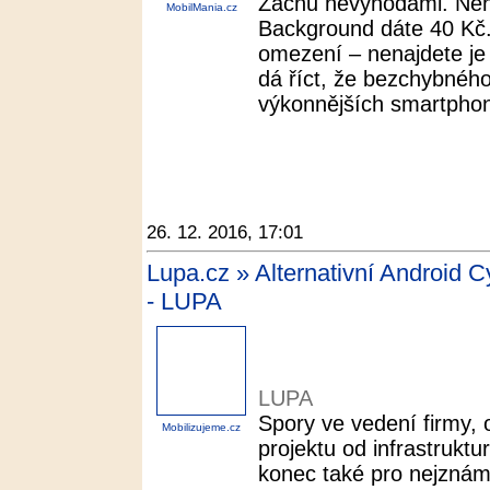
Začnu nevýhodami. Nen
MobilMania.cz
Background dáte 40 Kč
omezení – nenajdete je
dá říct, že bezchybného
výkonnějších smartphon
26. 12. 2016, 17:01
Lupa.cz » Alternativní Android 
- LUPA
LUPA
Spory ve vedení firmy, 
Mobilizujeme.cz
projektu od infrastrukt
konec také pro nejznámě