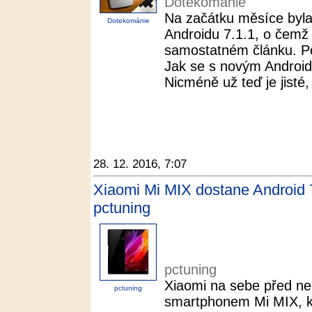
Dotekománie
Na začátku měsíce byla 
Dotekománie
Androidu 7.1.1, o čemž 
samostatném článku. Po
Jak se s novým Android
Nicméně už teď je jisté,
28. 12. 2016, 7:07
Xiaomi Mi MIX dostane Android 
pctuning
pctuning
Xiaomi na sebe před n
pctuning
smartphonem Mi MIX, k