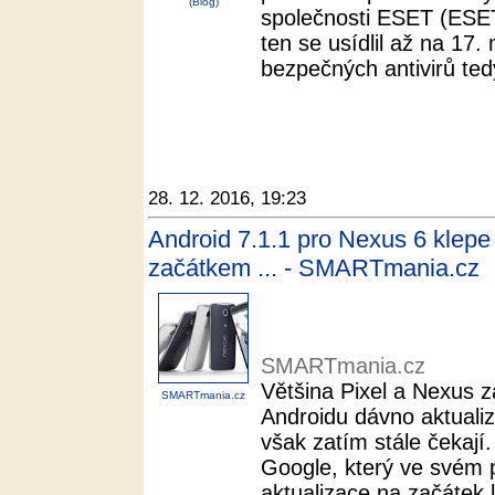
(Blog)
společnosti ESET (ESET
ten se usídlil až na 17.
bezpečných antivirů ted
28. 12. 2016, 19:23
Android 7.1.1 pro Nexus 6 klep
začátkem ... - SMARTmania.cz
SMARTmania.cz
Většina Pixel a Nexus za
SMARTmania.cz
Androidu dávno aktuali
však zatím stále čekají
Google, který ve svém p
aktualizace na začátek l