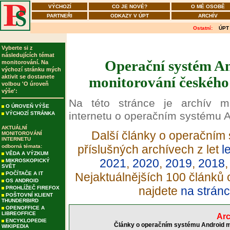
VÝCHOZÍ
CO JE NOVÉ?
O MÉ OSOBĚ
PARTNEŘI
ODKAZY V ÚPT
ARCHÍV
Ostatní:
ÚPT
Vyberte si z
následujících témat
Operační systém An
monitorování. Na
výchozí stránku mých
aktivit se dostanete
monitorování českého 
volbou 'O úroveň
výše':
Na této stránce je archív m
O ÚROVEŇ VÝŠE
internetu o operačním systému A
VÝCHOZÍ STRÁNKA
AKTUÁLNÍ
Další články o operačním 
MONITOROVÁNÍ
INTERNETU
příslušných archívech z let
l
odborná témata:
VĚDA A VÝZKUM
2021
,
2020
,
2019
,
2018
MIKROSKOPICKÝ
SVĚT
POČÍTAČE A IT
Nejaktuálnějších 100 článků
OS ANDROID
najdete
na stránc
PROHLÍŽEČ FIREFOX
POŠTOVNÍ KLIENT
THUNDERBIRD
OPENOFFICE A
LIBREOFFICE
Arc
ENCYKLOPEDIE
Články o operačním systému Android mo
WIKIPEDIA