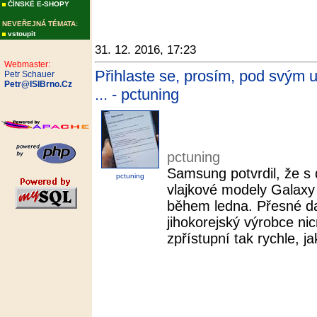
ČÍNSKÉ E-SHOPY
NEVEŘEJNÁ TÉMATA:
vstoupit
31. 12. 2016, 17:23
Webmaster:
Přihlaste se, prosím, pod svým
Petr Schauer
Petr@ISIBrno.Cz
... - pctuning
pctuning
Samsung potvrdil, že s 
pctuning
vlajkové modely Galax
během ledna. Přesné d
jihokorejský výrobce ni
zpřístupní tak rychle, j