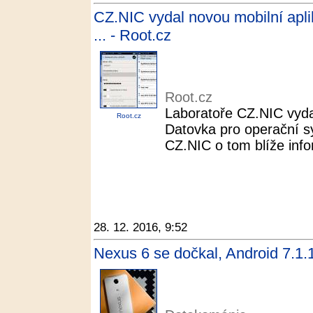
CZ.NIC vydal novou mobilní apli
... - Root.cz
Root.cz
Laboratoře CZ.NIC vydal
Root.cz
Datovka pro operační s
CZ.NIC o tom blíže inf
28. 12. 2016, 9:52
Nexus 6 se dočkal, Android 7.1.