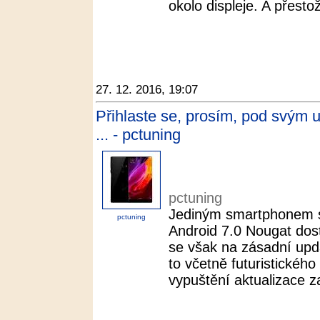
okolo displeje. A přesto
27. 12. 2016, 19:07
Přihlaste se, prosím, pod svým
... - pctuning
pctuning
Jediným smartphonem sp
pctuning
Android 7.0 Nougat dos
se však na zásadní upda
to včetně futuristickéh
vypuštění aktualizace za