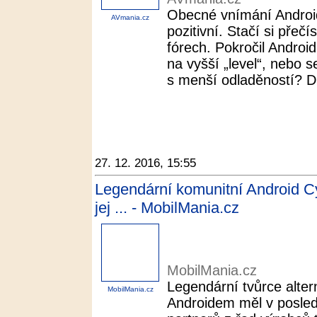
Obecné vnímání Android
AVmania.cz
pozitivní. Stačí si přeč
fórech. Pokročil Androi
na vyšší „level“, nebo s
s menší odladěností? Dn
27. 12. 2016, 15:55
Legendární komunitní Android 
jej ... - MobilMania.cz
MobilMania.cz
Legendární tvůrce alter
MobilMania.cz
Androidem měl v posle