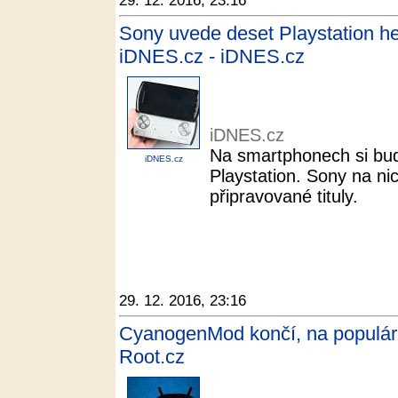
29. 12. 2016, 23:16
Sony uvede deset Playstation her
iDNES.cz - iDNES.cz
iDNES.cz
Na smartphonech si bud
iDNES.cz
Playstation. Sony na ni
připravované tituly.
29. 12. 2016, 23:16
CyanogenMod končí, na populár
Root.cz