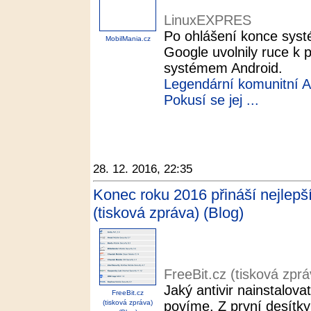
LinuxEXPRES
Po ohlášení konce sys
MobilMania.cz
Google uvolnily ruce k
systémem Android.
Legendární komunitní 
Pokusí se jej ...
28. 12. 2016, 22:35
Konec roku 2016 přináší nejlepší 
(tisková zpráva) (Blog)
FreeBit.cz (tisková zprá
Jaký antivir nainstalova
FreeBit.cz
(tisková zpráva)
povíme. Z první desítky