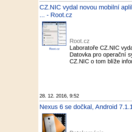
CZ.NIC vydal novou mobilní apli
... - Root.cz
Root.cz
Laboratoře CZ.NIC vydal
Root.cz
Datovka pro operační s
CZ.NIC o tom blíže inf
28. 12. 2016, 9:52
Nexus 6 se dočkal, Android 7.1.