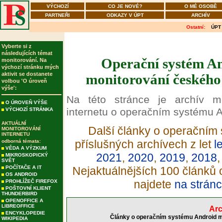
VÝCHOZÍ
CO JE NOVÉ?
O MÉ OSOBĚ
PARTNEŘI
ODKAZY V ÚPT
ARCHÍV
Ostatní:
ÚPT
Vyberte si z
následujících témat
Operační systém An
monitorování. Na
výchozí stránku mých
aktivit se dostanete
monitorování českého 
volbou 'O úroveň
výše':
Na této stránce je archív m
O ÚROVEŇ VÝŠE
internetu o operačním systému A
VÝCHOZÍ STRÁNKA
AKTUÁLNÍ
Další články o operačním 
MONITOROVÁNÍ
INTERNETU
příslušných archívech z let
l
odborná témata:
VĚDA A VÝZKUM
2021
,
2020
,
2019
,
2018
MIKROSKOPICKÝ
SVĚT
POČÍTAČE A IT
Nejaktuálnějších 100 článků
OS ANDROID
najdete
na stránc
PROHLÍŽEČ FIREFOX
POŠTOVNÍ KLIENT
THUNDERBIRD
OPENOFFICE A
LIBREOFFICE
Arc
ENCYKLOPEDIE
Články o operačním systému Android mo
WIKIPEDIA