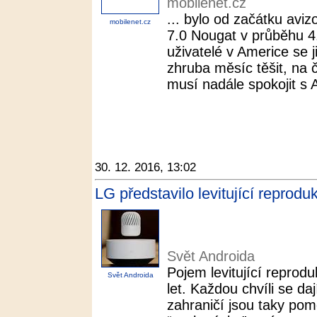
mobilenet.cz
... bylo od začátku avi
mobilenet.cz
7.0 Nougat v průběhu 4.
uživatelé v Americe se
zhruba měsíc těšit, na
musí nadále spokojit s 
30. 12. 2016, 13:02
LG představilo levitující reprodu
Svět Androida
Pojem levitující reprod
Svět Androida
let. Každou chvíli se daj
zahraničí jsou taky po