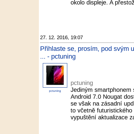
okolo displeje. A přesto
27. 12. 2016, 19:07
Přihlaste se, prosím, pod svým
... - pctuning
pctuning
Jediným smartphonem sp
pctuning
Android 7.0 Nougat dos
se však na zásadní upda
to včetně futuristickéh
vypuštění aktualizace za