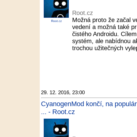
Root.cz
Možná proto že začal v
Root.cz
vedení a možná také pr
čistého Androidu. Cílem 
systém, ale nabídnou ak
trochou užitečných vyle
29. 12. 2016, 23:00
CyanogenMod končí, na populár
... - Root.cz