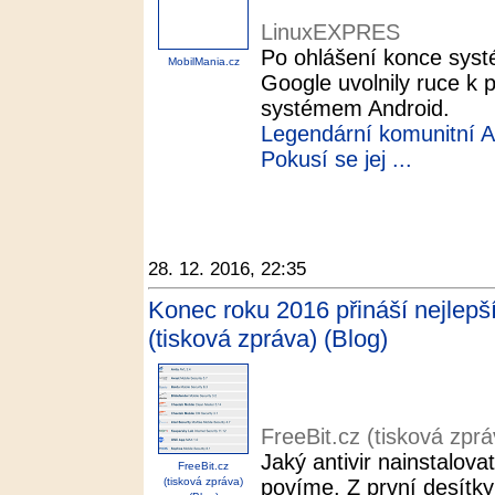
LinuxEXPRES
Po ohlášení konce sys
MobilMania.cz
Google uvolnily ruce k
systémem Android.
Legendární komunitní 
Pokusí se jej ...
28. 12. 2016, 22:35
Konec roku 2016 přináší nejlepší 
(tisková zpráva) (Blog)
FreeBit.cz (tisková zprá
Jaký antivir nainstalova
FreeBit.cz
(tisková zpráva)
povíme. Z první desítky