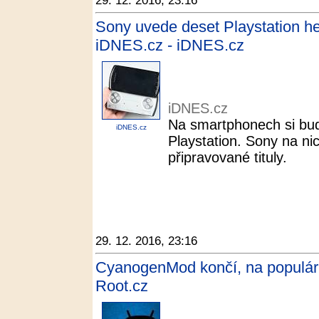
29. 12. 2016, 23:16
Sony uvede deset Playstation her
iDNES.cz - iDNES.cz
iDNES.cz
Na smartphonech si bud
iDNES.cz
Playstation. Sony na ni
připravované tituly.
29. 12. 2016, 23:16
CyanogenMod končí, na populár
Root.cz