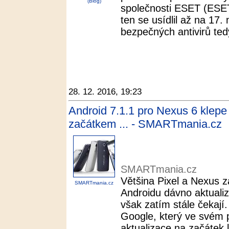
(Blog)
společnosti ESET (ESET
ten se usídlil až na 17.
bezpečných antivirů ted
28. 12. 2016, 19:23
Android 7.1.1 pro Nexus 6 klep
začátkem ... - SMARTmania.cz
SMARTmania.cz
Většina Pixel a Nexus za
SMARTmania.cz
Androidu dávno aktuali
však zatím stále čekají
Google, který ve svém p
aktualizace na začátek l