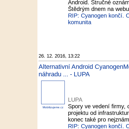
Android. Stručné oznáme
Štědrým dnem na webu 
RIP: Cyanogen končí. O 
komunita
26. 12. 2016, 13:22
Alternativní Android CyanogenM
náhradu ... - LUPA
LUPA
Spory ve vedení firmy, 
Mobilizujeme.cz
projektu od infrastrukt
konec také pro nejznámě
RIP: Cyanogen končí. O 