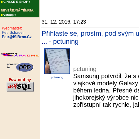
ČÍNSKÉ E-SHOPY
NEVEŘEJNÁ TÉMATA:
vstoupit
31. 12. 2016, 17:23
Webmaster:
Přihlaste se, prosím, pod svým
Petr Schauer
Petr@ISIBrno.Cz
... - pctuning
pctuning
Samsung potvrdil, že s 
pctuning
vlajkové modely Galax
během ledna. Přesné d
jihokorejský výrobce ni
zpřístupní tak rychle, j