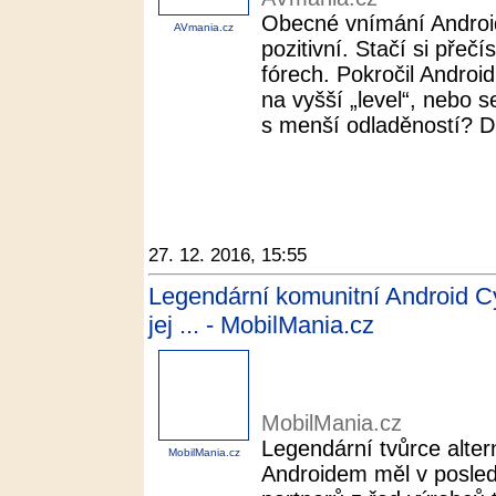
Obecné vnímání Android
AVmania.cz
pozitivní. Stačí si přeč
fórech. Pokročil Androi
na vyšší „level“, nebo s
s menší odladěností? Dn
27. 12. 2016, 15:55
Legendární komunitní Android 
jej ... - MobilMania.cz
MobilMania.cz
Legendární tvůrce alter
MobilMania.cz
Androidem měl v posle