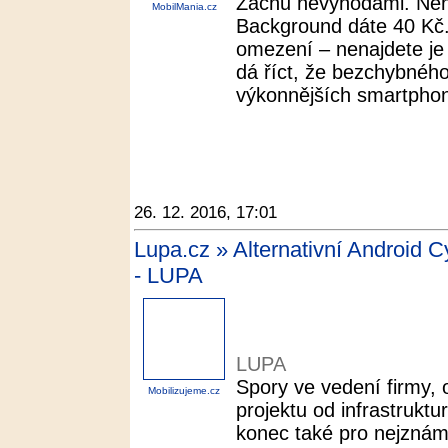
Začnu nevýhodami. Nen
MobilMania.cz
Background dáte 40 Kč
omezení – nenajdete je
dá říct, že bezchybného
výkonnějších smartphon
26. 12. 2016, 17:01
Lupa.cz » Alternativní Android 
- LUPA
LUPA
Spory ve vedení firmy, 
Mobilizujeme.cz
projektu od infrastrukt
konec také pro nejznámě