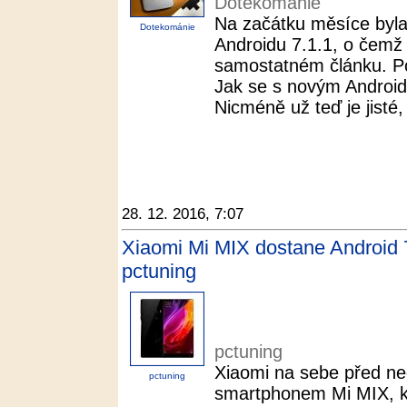
Dotekománie
Na začátku měsíce byla 
Dotekománie
Androidu 7.1.1, o čemž 
samostatném článku. Po
Jak se s novým Android
Nicméně už teď je jisté,
28. 12. 2016, 7:07
Xiaomi Mi MIX dostane Android 
pctuning
pctuning
Xiaomi na sebe před n
pctuning
smartphonem Mi MIX, k