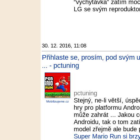
“vychytávka” zatím moc
LG se svým reprodukto
30. 12. 2016, 11:08
Přihlaste se, prosím, pod svým
... - pctuning
pctuning
Stejný, ne-li větší, ús
Mobilizujeme.cz
hry pro platformu Androi
může zahrát ... Jakou c
Androidu, tak o tom zat
model zřejmě ale bude 
Super Mario Run si brzy