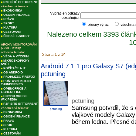
P2P SÍTĚ BITTORRENT
všeobecná témata:
EKONOMIKA
Vybrat jen odkazy
OSOBNÍ FINANCE
obsahující:
PRÁVO
SPORT
přesný výraz
všechna
KULTURA
CESTOVÁNÍ
Nalezeno celkem 3393 člán
ČÍNSKÉ E-SHOPY
10
ARCHÍV MONITOROVÁNÍ
(2005 - letos):
odborná témata:
Strana
1
z
34
VĚDA A VÝZKUM
MIKROSKOPICKÝ
SVĚT
Android 7.1.1 pro Galaxy S7 (ed
POČÍTAČE A IT
pctuning
OS ANDROID
PROHLÍŽEČ FIREFOX
POŠTOVNÍ KLIENT
THUNDERBIRD
OPENOFFICE A
LIBREOFFICE
ENCYKLOPEDIE
pctuning
WIKIPEDIA
P2P SÍTĚ BITTORRENT
Samsung potvrdil, že s 
všeobecná témata:
pctuning
EKONOMIKA
vlajkové modely Galax
OSOBNÍ FINANCE
během ledna. Přesné da
PRÁVO
SPORT
KULTURA
CESTOVÁNÍ