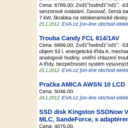
Cena: 6789.00; Zvďż˝hodnďż˝nďż˝: -63
senzorové ovládání, časovač, černá ba
7 kW, škrabka na sklokeramické desk
EVA.cz [on-line obchod elekt
25.1.2012
Trouba Candy FCL 614/1AV
Cena: 6999.00; Zvďż˝hodnďż˝nďż˝: -53
objem 53 l, energetická třída A, mechan
analogové hodiny, vnitřní chlazení troub
A třídy, bezpečnostní systém výsuvnýc
EVA.cz [on-line obchod elekt
25.1.2012
Pračka AMICA AWSN 10 LCD
Cena: 5046.00.
EVA.cz [on-line obchod elekt
24.1.2012
SSD disk Kingston SSDNow V+
MLC, SandeForce, s adaptér
Cena: 4075.00.