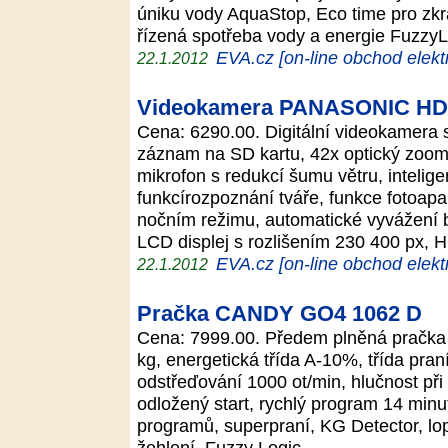
úniku vody AquaStop, Eco time pro zkr
řízená spotřeba vody a energie Fuzzy
EVA.cz [on-line obchod elekt
22.1.2012
Videokamera PANASONIC H
Cena: 6290.00. Digitální videokamera
záznam na SD kartu, 42x optický zoom, 
mikrofon s redukcí šumu větru, intelige
funkcírozpoznání tváře, funkce fotoapar
nočním režimu, automatické vyvážení b
LCD displej s rozlišením 230 400 px, 
EVA.cz [on-line obchod elekt
22.1.2012
Pračka CANDY GO4 1062 D
Cena: 7999.00. Předem plněná pračka 
kg, energetická třída A-10%, třída pran
odstřeďování 1000 ot/min, hlučnost při
odložený start, rychlý program 14 minu
programů, superpraní, KG Detector, lop
žehlení, Fuzzy Logic.