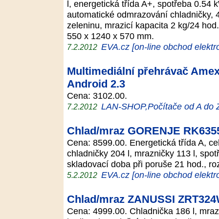
l, energetická třída A+, spotřeba 0.54
automatické odmrazování chladničky, 4
zeleninu, mrazicí kapacita 2 kg/24 hod
550 x 1240 x 570 mm.
EVA.cz [on-line obchod elektr
7.2.2012
Multimediální přehrávač Amex
Android 2.3
Cena: 3102.00.
LAN-SHOP,Počítače od A do 
7.2.2012
Chlad/mraz GORENJE RK635
Cena: 8599.00. Energetická třída A, ce
chladničky 204 l, mrazničky 113 l, spo
skladovací doba při poruše 21 hod., 
EVA.cz [on-line obchod elektr
5.2.2012
Chlad/mraz ZANUSSI ZRT32
Cena: 4999.00. Chladnička 186 l, mraz