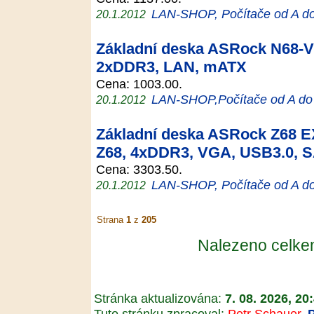
LAN-SHOP, Počítače od A d
20.1.2012
Základní deska ASRock N68-V
2xDDR3, LAN, mATX
Cena: 1003.00.
LAN-SHOP,Počítače od A do
20.1.2012
Základní deska ASRock Z68
Z68, 4xDDR3, VGA, USB3.0, 
Cena: 3303.50.
LAN-SHOP, Počítače od A d
20.1.2012
Strana
1
z
205
Nalezeno celk
Stránka aktualizována:
7. 08. 2026, 20
Tuto stránku zpracoval:
Petr Schauer
,