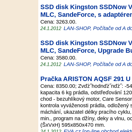
SSD disk Kingston SSDNow V+
MLC, SandeForce, s adaptér
Cena: 3263.00.
LAN-SHOP, Počítače od A d
24.1.2012
SSD disk Kingston SSDNow V+
MLC, SandeForce, Upgrade Bu
Cena: 3580.00.
LAN-SHOP, Počítače od A d
24.1.2012
Pračka ARISTON AQSF 291 U
Cena: 8350.00; Zvďż˝hodnďż˝nďż˝: -54
kapacita 6 kg prádla, odstřeďování 1200
chod - bezuhlíkový motor, Care Sensor
kontrola vyváženosti prádla, odložený 
máchání, ukazatel délky pracího cyklu,
min., program na džíny, deky a vlnu, o
(ŠxVxH) 595x850x470 mm.
EVA.cz [on-line obchod elekt
24.1.2012