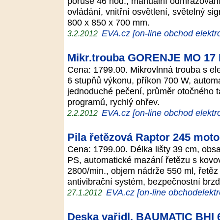
poruše 46 hod., manuální odmrazování
ovládání, vnitřní osvětlení, světelný si
800 x 850 x 700 mm.
EVA.cz [on-line obchod elektr
3.2.2012
Mikr.trouba GORENJE MO 17
Cena: 1799.00. Mikrovlnná trouba s ele
6 stupňů výkonu, příkon 700 W, autom
jednoduché pečení, průměr otočného t
programů, rychlý ohřev.
EVA.cz [on-line obchod elektr
2.2.2012
Pila řetězová Raptor 245 mot
Cena: 1799.00. Délka lišty 39 cm, obs
PS, automatické mazání řetězu s kov
2800/min., objem nádrže 550 ml, řetěz
antivibrační systém, bezpečnostní brz
EVA.cz [on-line obchodelektr
27.1.2012
Deska vařidl. BAUMATIC BHI 