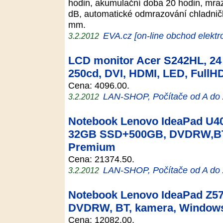
hodin, akumulační doba 20 hodin, mraz
dB, automatické odmrazování chladnič
mm.
EVA.cz [on-line obchod elektr
3.2.2012
LCD monitor Acer S242HL, 24 
250cd, DVI, HDMI, LED, FullHD
Cena: 4096.00.
LAN-SHOP, Počítače od A do
3.2.2012
Notebook Lenovo IdeaPad U40
32GB SSD+500GB, DVDRW,BT
Premium
Cena: 21374.50.
LAN-SHOP, Počítače od A do
3.2.2012
Notebook Lenovo IdeaPad Z57
DVDRW, BT, kamera, Window
Cena: 12082.00.