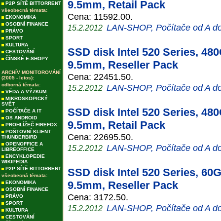
9.5mm, Retail Pack
P2P SÍTĚ BITTORRENT
všeobecná témata:
Cena: 11592.00.
EKONOMIKA
OSOBNÍ FINANCE
LAN-SHOP, Počítače od A d
15.2.2012
PRÁVO
SPORT
KULTURA
SSD disk Intel 520 Series, 48
CESTOVÁNÍ
ČÍNSKÉ E-SHOPY
9.5mm, Reseller Pack
ARCHÍV MONITOROVÁNÍ
Cena: 22451.50.
(2005 - letos):
odborná témata:
LAN-SHOP, Počítače od A d
15.2.2012
VĚDA A VÝZKUM
MIKROSKOPICKÝ
SVĚT
SSD disk Intel 520 Series, 48
POČÍTAČE A IT
OS ANDROID
9.5mm, Retail Pack
PROHLÍŽEČ FIREFOX
POŠTOVNÍ KLIENT
Cena: 22695.50.
THUNDERBIRD
OPENOFFICE A
LAN-SHOP, Počítače od A d
15.2.2012
LIBREOFFICE
ENCYKLOPEDIE
WIKIPEDIA
P2P SÍTĚ BITTORRENT
SSD disk Intel 520 Series, 60
všeobecná témata:
9.5mm, Reseller Pack
EKONOMIKA
OSOBNÍ FINANCE
Cena: 3172.50.
PRÁVO
SPORT
LAN-SHOP, Počítače od A d
15.2.2012
KULTURA
CESTOVÁNÍ