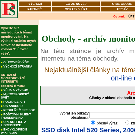
VÝCHOZÍ
CO JE NOVÉ?
O MÉ OSOBĚ
PARTNEŘI
ODKAZY V ÚPT
ARCHÍV
Ostatní:
ÚPT
Vyberte si z
následujících témat
Obchody - archív monito
monitorování. Na
výchozí stránku mých
aktivit se dostanete
volbou 'O úroveň
Na této stránce je archív m
výše':
internetu na téma obchody.
O ÚROVEŇ VÝŠE
VÝCHOZÍ STRÁNKA
Nejaktuálnější články na té
AKTUÁLNÍ
on-line
MONITOROVÁNÍ
INTERNETU
odborná témata:
VĚDA A VÝZKUM
Arc
MIKROSKOPICKÝ
SVĚT
Články z oblasti obchodů 
POČÍTAČE A IT
OS ANDROID
PROHLÍŽEČ FIREFOX
Vybrat jen odkazy
POŠTOVNÍ KLIENT
obsahující:
THUNDERBIRD
OPENOFFICE A
přesný výraz
kt
LIBREOFFICE
SSD disk Intel 520 Series, 24
ENCYKLOPEDIE
WIKIPEDIA