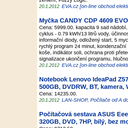
EVA.cz [on-line obchod elekt
20.1.2012
Myčka CANDY CDP 4609 EVO
Cena: 5999.00. kapacita 9 sad nádobí, 
cyklus - 0.79 kWh/13 litrů vody, účinno
informační diody, odložený start, 5 myc
rychlý program 24 minut, kondenzační 
koše, indikátor soli, ochrana proti přete
signalizace ukončení programu, hlučn
EVA.cz [on-line obchod elekt
20.1.2012
Notebook Lenovo IdeaPad Z570
500GB, DVDRW, BT, kamera,
Cena: 14235.00.
LAN-SHOP, Počítače od A d
20.1.2012
Počítačová sestava ASUS Eee
320GB, DVD, 7HP, bílý, bez m