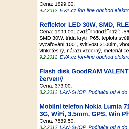
Cena: 1899.00.
EVA.cz [on-line obchod elektr
9.2.2012
Reflektor LED 30W, SMD, RL
Cena: 1999.00; Zvďż˝hodnďż˝nďż˝: 
SMD 30W, třida krytí lP65, teplota svě
vyzařování 100°, svítivost 2100lm, vho
vlhkotěsný, nárazuvzdorný, meteriál c
EVA.cz [on-line obchod elektr
9.2.2012
Flash disk GoodRAM VALENTI
červený
Cena: 373.00.
LAN-SHOP, Počítače od A do
8.2.2012
Mobilní telefon Nokia Lumia 71
3G, WiFi, 3.5mm, GPS, Win Ph
Cena: 7589.50.
LAN-SHOP, Počítače od A do
8.2.2012