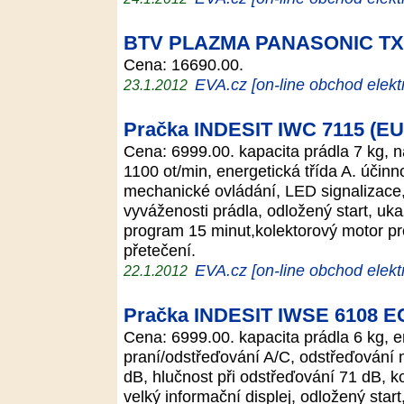
BTV PLAZMA PANASONIC TX
Cena: 16690.00.
EVA.cz [on-line obchod elekt
23.1.2012
Pračka INDESIT IWC 7115 (EU
Cena: 6999.00. kapacita prádla 7 kg, n
1100 ot/min, energetická třída A. účinn
mechanické ovládání, LED signalizace,
vyváženosti prádla, odložený start, uka
program 15 minut,kolektorový motor pro
přetečení.
EVA.cz [on-line obchod elekt
22.1.2012
Pračka INDESIT IWSE 6108 
Cena: 6999.00. kapacita prádla 6 kg, en
praní/odstřeďování A/C, odstřeďování m
dB, hlučnost při odstřeďování 71 dB, ko
velký informační displej, odložený start