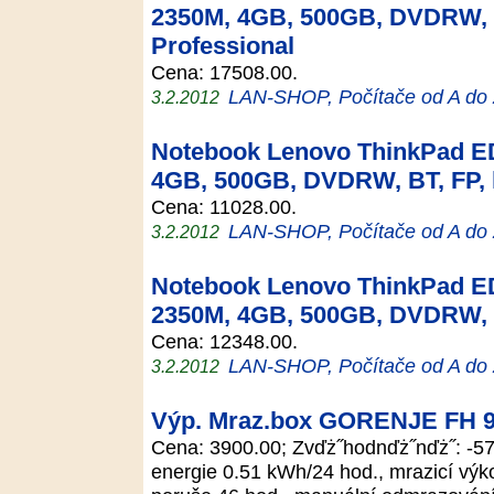
2350M, 4GB, 500GB, DVDRW, 
Professional
Cena: 17508.00.
LAN-SHOP, Počítače od A do
3.2.2012
Notebook Lenovo ThinkPad ED
4GB, 500GB, DVDRW, BT, FP,
Cena: 11028.00.
LAN-SHOP, Počítače od A do
3.2.2012
Notebook Lenovo ThinkPad ED
2350M, 4GB, 500GB, DVDRW, 
Cena: 12348.00.
LAN-SHOP, Počítače od A do
3.2.2012
Výp. Mraz.box GORENJE FH 
Cena: 3900.00; Zvďż˝hodnďż˝nďż˝: -57
energie 0.51 kWh/24 hod., mrazicí výko