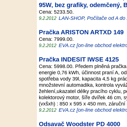
95W, bez grafiky, odemčený,
Cena: 5233.50.
LAN-SHOP, Počítače od A do
9.2.2012
Pračka ARISTON ARTXD 149
Cena: 7999.00.
EVA.cz [on-line obchod elektr
9.2.2012
Pračka INDESIT IWSE 4125
Cena: 5998.00. Předem plněná pračka, 
energie 0,76 kWh, účinnost praní A, od
spotřeba vody 39l, kapacita 4,5 kg prádl
množstevní automadika, kontrola vyváž
žehlení,ukazatel délky pracího cyklu, p
kolektorový motor, šíře dvířek 46 cm, 
(vxšxh) : 850 x 595 x 450 mm, záručn
EVA.cz [on-line obchod elektr
9.2.2012
Odsavač Woodster PD 4000