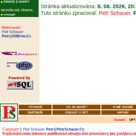
ČÍNSKÉ E-SHOPY
Stránka aktualizována:
8. 08. 2026, 20
NEVEŘEJNÁ TÉMATA:
Tuto stránku zpracoval:
Petr Schauer
,
vstoupit
Webmaster:
Petr Schauer
Petr@ISIBrno.Cz
VÝCHOZÍ
CO JE NOVÉ?
O MÉ OSOBĚ
PARTNEŘI
ODKAZY V ÚPT
ARCHÍV
Ostatní:
ÚPT
Copyright
© Petr Schauer
,
Petr@PetrSchauer.Cz
Kopírování nebo dokonce publikování obsahu této prezentace bez souhlasu 