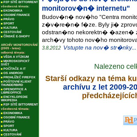
P2P SÍTĚ BITTORRENT
monitorov�n� internetu"
všeobecná témata:
EKONOMIKA
OSOBNÍ FINANCE
Budov�n� nov�ho "Centra monitor
PRÁVO
z�v�re�n� f�ze. Byly ji� zprov
SPORT
KULTURA
odstran�no nekorektn� �azen� 
CESTOVÁNÍ
ČÍNSKÉ E-SHOPY
arch�vy tohoto nov�ho monitoro
ARCHÍV MONITOROVÁNÍ
Vstupte na nov� str�nky...
3.8.2012
(2005 - letos):
odborná témata:
VĚDA A VÝZKUM
MIKROSKOPICKÝ
Nalezeno ce
SVĚT
POČÍTAČE A IT
OS ANDROID
Starší odkazy na téma ku
PROHLÍŽEČ FIREFOX
POŠTOVNÍ KLIENT
archívu z let 2009-2
THUNDERBIRD
OPENOFFICE A
LIBREOFFICE
předcházejícíc
ENCYKLOPEDIE
WIKIPEDIA
P2P SÍTĚ BITTORRENT
všeobecná témata:
EKONOMIKA
OSOBNÍ FINANCE
PRÁVO
SPORT
KULTURA
CESTOVÁNÍ