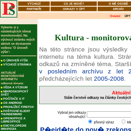
VÝCHOZÍ
CO JE NOVÉ?
O MÉ OSOBĚ
PARTNEŘI
ODKAZY V ÚPT
ARCHÍV
Ostatní:
ÚPT
Vyberte si z
následujících témat
Kultura - monitorová
monitorování. Na
výchozí stránku mých
aktivit se dostanete
volbou 'O úroveň
Na této stránce jsou výsledky
výše':
internetu na téma kultura. Strá
O ÚROVEŇ VÝŠE
odkazů na zmíněné téma. Starší
VÝCHOZÍ STRÁNKA
v posledním archívu z let 
AKTUÁLNÍ
MONITOROVÁNÍ
předcházejících let
2005-2008
.
INTERNETU
odborná témata:
VĚDA A VÝZKUM
MIKROSKOPICKÝ
Aktuální
SVĚT
Stále čerstvé odkazy na články českých 
POČÍTAČE A IT
OS ANDROID
PROHLÍŽEČ FIREFOX
POŠTOVNÍ KLIENT
Vybrat jen odkazy
THUNDERBIRD
obsahující:
OPENOFFICE A
LIBREOFFICE
přesný výraz
kt
ENCYKLOPEDIE
P�ejd�te do nov� zrekons
WIKIPEDIA