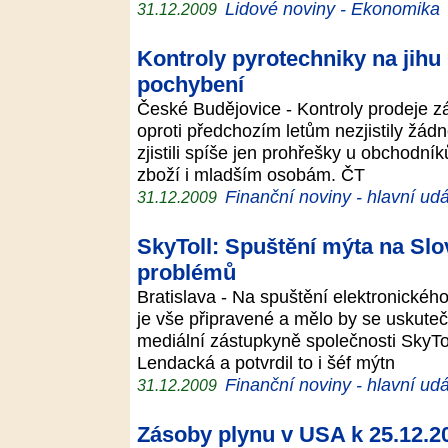
Lidové noviny - Ekonomika
31.12.2009
Kontroly pyrotechniky na jihu 
pochybení
České Budějovice - Kontroly prodeje zá
oproti předchozím letům nezjistily žádn
zjistili spíše jen prohřešky u obchodník
zboží i mladším osobám. ČT
Finanční noviny - hlavní udá
31.12.2009
SkyToll: Spuštění mýta na Sl
problémů
Bratislava - Na spuštění elektronické
je vše připravené a mělo by se uskute
mediální zástupkyně společnosti SkyTo
Lendacká a potvrdil to i šéf mýtn
Finanční noviny - hlavní udá
31.12.2009
Zásoby plynu v USA k 25.12.2