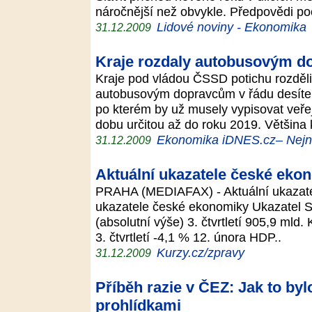
náročnější než obvykle. Předpovědi poč
Lidové noviny - Ekonomika
31.12.2009
Kraje rozdaly autobusovým d
Kraje pod vládou ČSSD potichu rozdělil
autobusovým dopravcům v řádu desítek
po kterém by už musely vypisovat veře
dobu určitou až do roku 2019. Většina
Ekonomika iDNES.cz– Nejno
31.12.2009
Aktuální ukazatele české ekon
PRAHA (MEDIAFAX) - Aktuální ukazate
ukazatele české ekonomiky Ukazatel S
(absolutní výše) 3. čtvrtletí 905,9 ml
3. čtvrtletí -4,1 % 12. února HDP..
Kurzy.cz/zpravy
31.12.2009
Příběh razie v ČEZ: Jak to by
prohlídkami