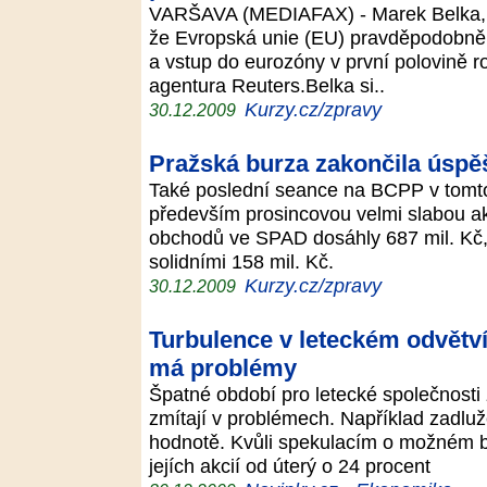
VARŠAVA (MEDIAFAX) - Marek Belka, š
že Evropská unie (EU) pravděpodobně s
a vstup do eurozóny v první polovině r
agentura Reuters.Belka si..
Kurzy.cz/zpravy
30.12.2009
Pražská burza zakončila úspěš
Také poslední seance na BCPP v tomto 
především prosincovou velmi slabou ak
obchodů ve SPAD dosáhly 687 mil. Kč,
solidními 158 mil. Kč.
Kurzy.cz/zpravy
30.12.2009
Turbulence v leteckém odvětví
má problémy
Špatné období pro letecké společnosti 
zmítají v problémech. Například zadluž
hodnotě. Kvůli spekulacím o možném b
jejích akcií od úterý o 24 procent