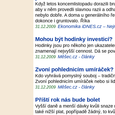
Když letos koncemlistopadu dorazili br
aby v něm provedli slavnou razii a odha
nebylo dobře. A doma u generálního 
dokonce i gruntovalo. Říka
Ekonomika iDNES.cz – Nejn
31.12.2009
Mohou být hodinky investicí?
Hodinky jsou pro někoho jen ukazatel
znamenají nejvyšší cennost. Dá se po
Měšec.cz - články
31.12.2009
Zvoní pohlednicím umíráček?
Kdo vyhrává pomyslný souboj – tradičn
Zvoní pohlednicím umíráček nebo si lid
Měšec.cz - články
31.12.2009
Příští rok nás bude bolet
Vyšší daně a menší dávky kvůli snaze ne
také nižší plat, popřípadě žádný, to k