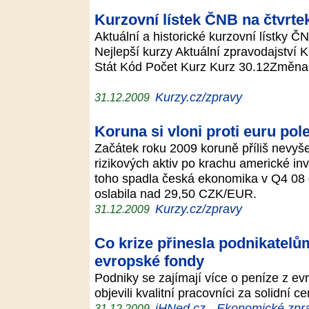
Kurzovní lístek ČNB na čtvrte
Aktuální a historické kurzovní lístky 
Nejlepší kurzy Aktuální zpravodajství 
Stát Kód Počet Kurz Kurz 30.12Změna
Kurzy.cz/zpravy
31.12.2009
Koruna si vloni proti euru pol
Začátek roku 2009 koruně příliš nevyše
rizikových aktiv po krachu americké in
toho spadla česká ekonomika v Q4 08 
oslabila nad 29,50 CZK/EUR.
Kurzy.cz/zpravy
31.12.2009
Co krize přinesla podnikatelů
evropské fondy
Podniky se zajímají více o peníze z ev
objevili kvalitní pracovníci za solidní 
iHNed.cz - Ekonomické zpra
31.12.2009