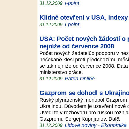
I-point
31.12.2009
Klidné otevření v USA, indexy 
I-point
31.12.2009
USA: Počet nových žádostí o
nejníže od července 2008
Počet nových žadatelůo podporu v nez
nečekaně klesl proti předchozímu měsíci 
se tak nejníže od července 2008. Data
ministerstvo práce.
Patria Online
31.12.2009
Gazprom se dohodl s Ukrajino
Ruský plynárenský monopol Gazprom n
Ukrajinou. Důvodem je uzavření nové d
Uvedl to v rozhovoru pro ruskou rozhl
Gazpromu Sergej Kuprijanov. Dal&
Lidové noviny - Ekonomika
31.12.2009