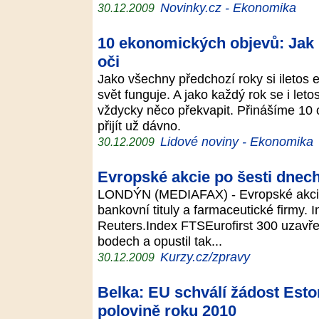
Novinky.cz - Ekonomika
30.12.2009
10 ekonomických objevů: Jak
oči
Jako všechny předchozí roky si iletos 
svět funguje. A jako každý rok se i le
vždycky něco překvapit. Přinášíme 10 o
přijít už dávno.
Lidové noviny - Ekonomika
30.12.2009
Evropské akcie po šesti dnech
LONDÝN (MEDIAFAX) - Evropské akcie po
bankovní tituly a farmaceutické firmy. 
Reuters.Index FTSEurofirst 300 uzavřel
bodech a opustil tak...
Kurzy.cz/zpravy
30.12.2009
Belka: EU schválí žádost Eston
polovině roku 2010