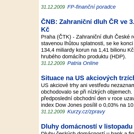
FP-finanční poradce
31.12.2009
ČNB: Zahraniční dluh ČR ve 3. č
Kč
Praha (ČTK) - Zahraniční dluh České r
stavenou lhůtou splatnosti, se ke konci t
134,4 miliardy korun na 1,41 bilionu K
hrubého domácího produktu (HDP).
Patria Online
31.12.2009
Situace na US akciových trzíc
US akciové trhy ani vestředu nezazna
obchodovalo se při nízkých objemech. 
předposlední obchodní den v roce uzav
index Dow Jones posílil o 0,03% na 1
Kurzy.cz/zpravy
31.12.2009
Dluhy domácností v listopadu d
Dluhy českých domácností u bank a fin