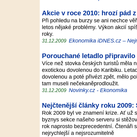
Akcie v roce 2010: hrozí pád 
Při pohledu na burzy se ani nechce vě
letos nějaké problémy. Výkon akcií sp
roky.
Ekonomika iDNES.cz – Nejn
31.12.2009
Porouchané letadlo připravilo 
Více než stovka českých turistů měla 
exotickou dovolenou do Karibiku. Letad
dovolenou a poté přivézt zpět, mělo po
tam museli nečekaněprodloužit.
Novinky.cz - Ekonomika
31.12.2009
Nejčtenější články roku 2009:
Rok 2009 byl ve znamení krize. Ať už s
byznys sekce našeho serveru si stěžov
rok naprosto bezprecedentní. Čtenáři si
nejrychlejší a nejsrozumitelně