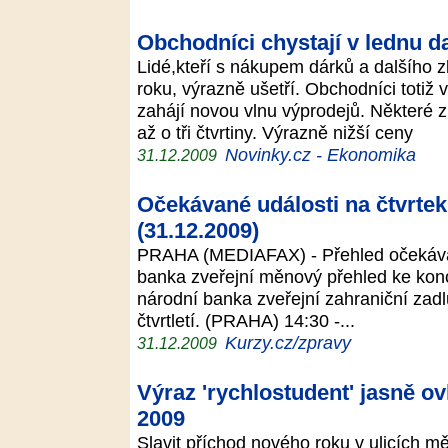
Obchodníci chystají v lednu d
Lidé,kteří s nákupem dárků a dalšího 
roku, výrazně ušetří. Obchodníci totiž
zahájí novou vlnu výprodejů. Některé 
až o tři čtvrtiny. Výrazně nižší ceny
Novinky.cz - Ekonomika
31.12.2009
Očekávané události na čtvrte
(31.12.2009)
PRAHA (MEDIAFAX) - Přehled očekávan
banka zveřejní měnový přehled ke kon
národní banka zveřejní zahraniční zadlu
čtvrtletí. (PRAHA) 14:30 -...
Kurzy.cz/zpravy
31.12.2009
Výraz 'rychlostudent' jasně ov
2009
Slavit příchod nového roku v ulicích 