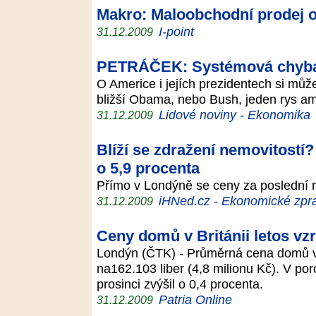
Makro: Maloobchodní prodej o
I-point
31.12.2009
PETRÁČEK: Systémová chyb
O Americe i jejích prezidentech si můž
bližší Obama, nebo Bush, jeden rys ame
Lidové noviny - Ekonomika
31.12.2009
Blíží se zdražení nemovitostí?
o 5,9 procenta
Přímo v Londýně se ceny za poslední 
iHNed.cz - Ekonomické zpra
31.12.2009
Ceny domů v Británii letos vzr
Londýn (ČTK) - Průměrná cena domů v Br
na162.103 liber (4,8 milionu Kč). V po
prosinci zvýšil o 0,4 procenta.
Patria Online
31.12.2009