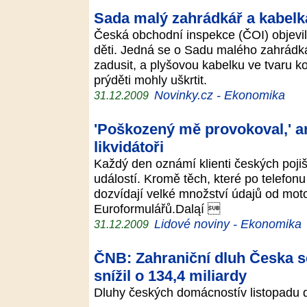
Sada malý zahrádkář a kabelka
Česká obchodní inspekce (ČOI) objevil
děti. Jedná se o Sadu malého zahrádkář
zadusit, a plyšovou kabelku ve tvaru k
prýděti mohly uškrtit.
Novinky.cz - Ekonomika
31.12.2009
'Poškozený mě provokoval,' a
likvidátoři
Každý den oznámí klienti českých poji
událostí. Kromě těch, které po telefonu
dozvídají velké množství údajů od motor
Euroformulářů.Daląí 
Lidové noviny - Ekonomika
31.12.2009
ČNB: Zahraniční dluh Česka se
snížil o 134,4 miliardy
Dluhy českých domácnostív listopadu dál