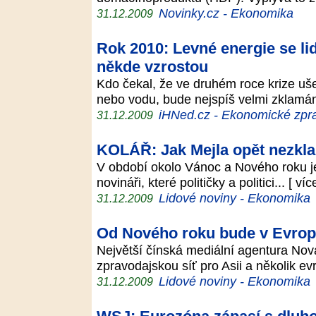
Novinky.cz - Ekonomika
31.12.2009
Rok 2010: Levné energie se li
někde vzrostou
Kdo čekal, že ve druhém roce krize ušet
nebo vodu, bude nejspíš velmi zklam
iHNed.cz - Ekonomické zpra
31.12.2009
KOLÁŘ: Jak Mejla opět nezkl
V období okolo Vánoc a Nového roku je 
novináři, které političky a politici... [ ví
Lidové noviny - Ekonomika
31.12.2009
Od Nového roku bude v Evropě 
Největší čínská mediální agentura Nová
zpravodajskou síť pro Asii a několik evr
Lidové noviny - Ekonomika
31.12.2009