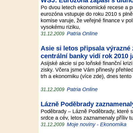
WSJ: Eurozóna zápasí s dluho
Po dvou letech ekonomické recese a 
eurozóna vstupuje do roku 2010 s plně
komise varuje, že veřejné finance v po
vysokému riziku,
Patria Online
31.12.2009
Asie si letos připsala výrazné
centrální banky vidí rok 2010
Asijské akcie si po loňské finanční kri
zisky. Včera jsme Vám přinesly přehled
trh a ekonomiku (více zde), dnes tento
Patria Online
31.12.2009
Lázně Poděbrady zaznamenaly 
Poděbrady – Lázně Poděbrady, které s
srdce a cév, letos zaznamenaly příliv 
Moje noviny - Ekonomika
31.12.2009