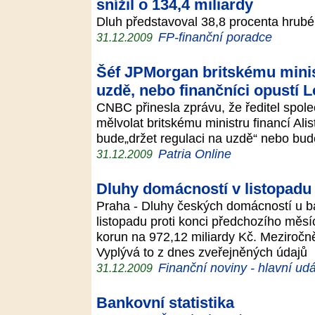
snížil o 134,4 miliardy
Dluh představoval 38,8 procenta hru
FP-finanční poradce
31.12.2009
Šéf JPMorgan britskému minist
uzdě, nebo finančníci opustí 
CNBC přinesla zprávu, že ředitel spo
mělvolat britskému ministru financí Alis
bude„držet regulaci na uzdě“ nebo bud
Patria Online
31.12.2009
Dluhy domácností v listopadu
Praha - Dluhy českých domácností u ba
listopadu proti konci předchozího měsíc
korun na 972,12 miliardy Kč. Meziročně
Vyplývá to z dnes zveřejněných údajů
Finanční noviny - hlavní udá
31.12.2009
Bankovní statistika