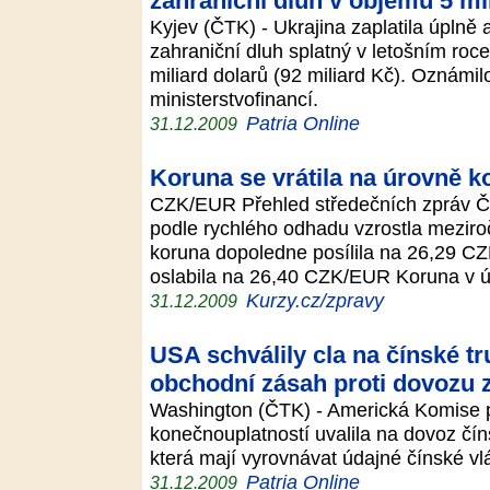
zahraniční dluh v objemu 5 m
Kyjev (ČTK) - Ukrajina zaplatila úplně
zahraniční dluh splatný v letošním roce 
miliard dolarů (92 miliard Kč). Oznámil
ministerstvofinancí.
Patria Online
31.12.2009
Koruna se vrátila na úrovně 
CZK/EUR Přehled středečních zpráv ČR
podle rychlého odhadu vzrostla meziro
koruna dopoledne posílila na 26,29 CZ
oslabila na 26,40 CZK/EUR Koruna v 
Kurzy.cz/zpravy
31.12.2009
USA schválily cla na čínské tr
obchodní zásah proti dovozu 
Washington (ČTK) - Americká Komise p
konečnouplatností uvalila na dovoz čín
která mají vyrovnávat údajné čínské v
Patria Online
31.12.2009