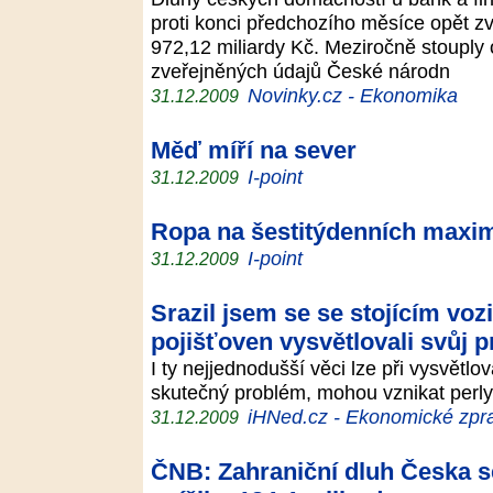
proti konci předchozího měsíce opět zvý
972,12 miliardy Kč. Meziročně stouply 
zveřejněných údajů České národn
Novinky.cz - Ekonomika
31.12.2009
Měď míří na sever
I-point
31.12.2009
Ropa na šestitýdenních maxi
I-point
31.12.2009
Srazil jsem se se stojícím voz
pojišťoven vysvětlovali svůj 
I ty nejjednodušší věci lze při vysvětlo
skutečný problém, mohou vznikat perly
iHNed.cz - Ekonomické zpra
31.12.2009
ČNB: Zahraniční dluh Česka se