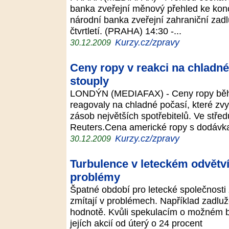
banka zveřejní měnový přehled ke kon
národní banka zveřejní zahraniční zadlu
čtvrtletí. (PRAHA) 14:30 -...
Kurzy.cz/zpravy
30.12.2009
Ceny ropy v reakci na chladné
stouply
LONDÝN (MEDIAFAX) - Ceny ropy běhe
reagovaly na chladné počasí, které zvy
zásob největších spotřebitelů. Ve stře
Reuters.Cena americké ropy s dodáv
Kurzy.cz/zpravy
30.12.2009
Turbulence v leteckém odvětví
problémy
Špatné období pro letecké společnosti 
zmítají v problémech. Například zadluž
hodnotě. Kvůli spekulacím o možném b
jejích akcií od úterý o 24 procent