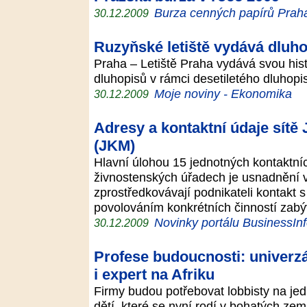
Burza cenných papírů Praha,
30.12.2009
Ruzyňské letiště vydává dluho
Praha – Letiště Praha vydává svou hist
dluhopisů v rámci desetiletého dluho
Moje noviny - Ekonomika
30.12.2009
Adresy a kontaktní údaje sítě
(JKM)
Hlavní úlohou 15 jednotných kontaktní
živnostenských úřadech je usnadnění 
zprostředkovávají podnikateli kontakt s
povolováním konkrétních činností zab
Novinky portálu BusinessIn
30.12.2009
Profese budoucnosti: univerzá
i expert na Afriku
Firmy budou potřebovat lobbisty na jed
dětí, které se nyní rodí v bohatých zem