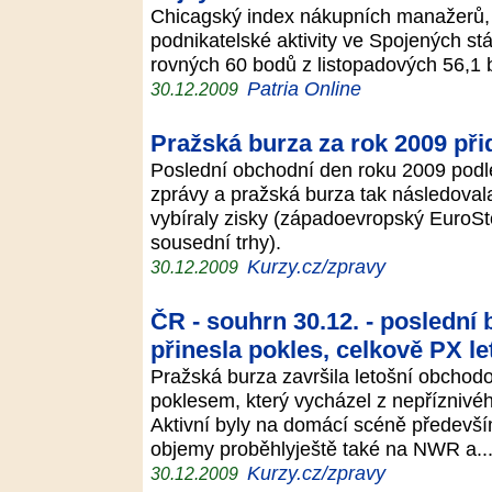
Chicagský index nákupních manažerů, k
podnikatelské aktivity ve Spojených stá
rovných 60 bodů z listopadových 56,1
Patria Online
30.12.2009
Pražská burza za rok 2009 při
Poslední obchodní den roku 2009 podl
zprávy a pražská burza tak následovala
vybíraly zisky (západoevropský EuroSt
sousední trhy).
Kurzy.cz/zpravy
30.12.2009
ČR - souhrn 30.12. - poslední
přinesla pokles, celkově PX le
Pražská burza završila letošní obchodo
poklesem, který vycházel z nepříznivéh
Aktivní byly na domácí scéně předevš
objemy proběhlyještě také na NWR a.
Kurzy.cz/zpravy
30.12.2009