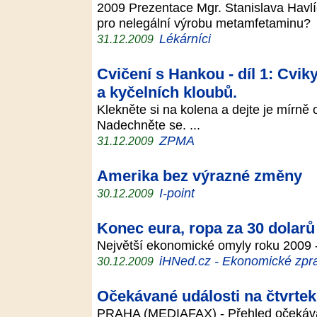
2009 Prezentace Mgr. Stanislava Havlí
pro nelegální výrobu metamfetaminu
Lékárníci
31.12.2009
Cvičení s Hankou - díl 1: Cvik
a kyčelních kloubů.
Klekněte si na kolena a dejte je mírně
Nadechněte se. ...
ZPMA
31.12.2009
Amerika bez výrazné změny
I-point
30.12.2009
Konec eura, ropa za 30 dolarů
Největší ekonomické omyly roku 2009 
iHNed.cz - Ekonomické zpra
30.12.2009
Očekávané události na čtvrte
PRAHA (MEDIAFAX) - Přehled očekávan