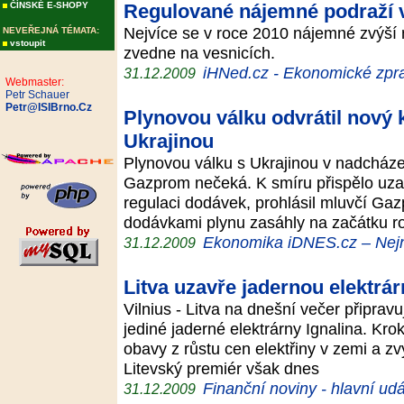
ČÍNSKÉ E-SHOPY
Regulované nájemné podraží 
Nejvíce se v roce 2010 nájemné zvýší
NEVEŘEJNÁ TÉMATA:
vstoupit
zvedne na vesnicích.
iHNed.cz - Ekonomické zpra
31.12.2009
Webmaster:
Petr Schauer
Petr@ISIBrno.Cz
Plynovou válku odvrátil nový
Ukrajinou
Plynovou válku s Ukrajinou v nadcház
Gazprom nečeká. K smíru přispělo uza
regulaci dodávek, prohlásil mluvčí Ga
dodávkami plynu zasáhly na začátku 
Ekonomika iDNES.cz – Nejn
31.12.2009
Litva uzavře jadernou elektrár
Vilnius - Litva na dnešní večer připrav
jediné jaderné elektrárny Ignalina. Kr
obavy z růstu cen elektřiny v zemi a zv
Litevský premiér však dnes
Finanční noviny - hlavní udá
31.12.2009