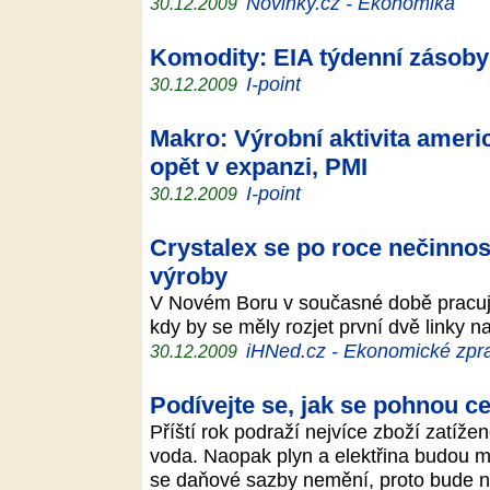
Novinky.cz - Ekonomika
30.12.2009
Komodity: EIA týdenní zásoby
I-point
30.12.2009
Makro: Výrobní aktivita ameri
opět v expanzi, PMI
I-point
30.12.2009
Crystalex se po roce nečinnos
výroby
V Novém Boru v současné době pracuje 
kdy by se měly rozjet první dvě linky 
iHNed.cz - Ekonomické zpra
30.12.2009
Podívejte se, jak se pohnou 
Příští rok podraží nejvíce zboží zatíž
voda. Naopak plyn a elektřina budou 
se daňové sazby nemění, proto bude n