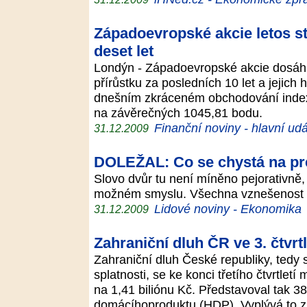
Západoevropské akcie letos sto
deset let
Londýn - Západoevropské akcie dosáhl
přírůstku za posledních 10 let a jejich 
dnešním zkráceném obchodování index 
na závěrečných 1045,81 bodu.
Finanční noviny - hlavní udá
31.12.2009
DOLEŽAL: Co se chystá na pr
Slovo dvůr tu není míněno pejorativně
možném smyslu. Všechna vznešenost se
Lidové noviny - Ekonomika
31.12.2009
Zahraniční dluh ČR ve 3. čtvrtl
Zahraniční dluh České republiky, tedy
splatnosti, se ke konci třetího čtvrtletí
na 1,41 biliónu Kč. Představoval tak 3
domácíhoproduktu (HDP). Vyplývá to 