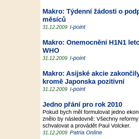
Makro: Týdenní žádosti o podp
měsíců
I-point
31.12.2009
Makro: Onemocnění H1N1 leto
WHO
I-point
31.12.2009
Makro: Asijské akcie zakončily
kromě Japonska pozitivní
I-point
31.12.2009
Jedno přání pro rok 2010
Pokud bych měl formulovat jedno ekono
znělo by následovně: Všechny reformy
schvalovat a provádět Paul Volcker.
Patria Online
31.12.2009