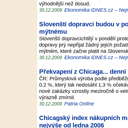
výhodnější než dosud.
Ekonomika iDNES.cz – Nejn
30.12.2009
Slovenští dopravci budou v po
mýtnému
Slovenští dopravcichtějí v pondělí prot
dopravy prý nepřijal žádný jejich pož
mýtném, které začne platit na Slovens
Ekonomika iDNES.cz – Nejn
30.12.2009
Překvapení z Chicaga... denní 
ČR: Průmyslová výroba podle předběžný
0,2 %, který tak nedosáhl 1,3 % očeká
nové zakázky vzrostly meziročně o vel
výrazně zmírnil.
Patria Online
30.12.2009
Chicagský index nákupních m
nejvýše od ledna 2006