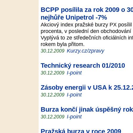
BCPP posílila za rok 2009 o 
nejhůře Unipetrol -7%
Akciový index pražské burzy PX posíli
procenta, v poslední den obchodování 
Vyplývá to ze středečních oficiálních 
rokem byla přitom.
Kurzy.cz/zpravy
30.12.2009
Technický research 01/2010
I-point
30.12.2009
Zásoby energii v USA k 25.12
I-point
30.12.2009
Burza končí jinak úspěšný ro
I-point
30.12.2009
Pražská burza v roce 2009