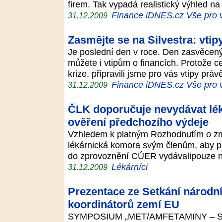
firem. Tak vypadá realistický výhled na
Finance iDNES.cz Vše pro 
31.12.2009
Zasmějte se na Silvestra: vtipy
Je poslední den v roce. Den zasvěcený
můžete i vtipům o financích. Protože c
krize, připravili jsme pro vás vtipy práv
Finance iDNES.cz Vše pro 
31.12.2009
ČLK doporučuje nevydávat lé
ověření předchozího výdeje
Vzhledem k platným Rozhodnutím o zm
lékárnická komora svým členům, aby p
do zprovoznění CÚER vydávalipouze n
Lékárníci
31.12.2009
Prezentace ze Setkání národn
koordinátorů zemí EU
SYMPOSIUM „MET/AMFETAMINY – SD