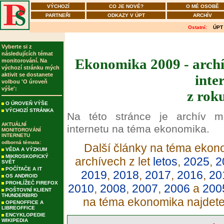
VÝCHOZÍ
CO JE NOVÉ?
O MÉ OSOBĚ
PARTNEŘI
ODKAZY V ÚPT
ARCHÍV
Ostatní:
ÚPT
Vyberte si z
následujících témat
Ekonomika 2009 - archí
monitorování. Na
výchozí stránku mých
aktivit se dostanete
inte
volbou 'O úroveň
výše':
z rok
O ÚROVEŇ VÝŠE
VÝCHOZÍ STRÁNKA
Na této stránce je archív m
AKTUÁLNÍ
internetu na téma ekonomika.
MONITOROVÁNÍ
INTERNETU
odborná témata:
Další články na téma ekono
VĚDA A VÝZKUM
MIKROSKOPICKÝ
archívech z let
letos
,
2025
,
2
SVĚT
POČÍTAČE A IT
2019
,
2018
,
2017
,
2016
,
20
OS ANDROID
PROHLÍŽEČ FIREFOX
2010
,
2008
,
2007
,
2006
a
200
POŠTOVNÍ KLIENT
THUNDERBIRD
na téma ekonomika najdet
OPENOFFICE A
LIBREOFFICE
ENCYKLOPEDIE
WIKIPEDIA