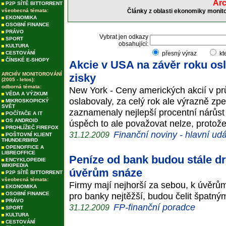
Arc
P2P SÍTĚ BITTORRENT
všeobecná témata:
Články z oblasti ekonomiky monito
EKONOMIKA
OSOBNÍ FINANCE
PRÁVO
Vybrat jen odkazy
SPORT
obsahující:
KULTURA
CESTOVÁNÍ
přesný výraz
kt
ČÍNSKÉ E-SHOPY
Akcie v USA na závěr roku osl
ARCHÍV MONITOROVÁNÍ
zisky
(2005 - letos):
odborná témata:
New York - Ceny amerických akcií v p
VĚDA A VÝZKUM
oslabovaly, za celý rok ale výrazně zpev
MIKROSKOPICKÝ
SVĚT
zaznamenaly nejlepší procentní nárůst 
POČÍTAČE A IT
OS ANDROID
úspěch to ale považovat nelze, proto
PROHLÍŽEČ FIREFOX
Finanční noviny - hlavní udá
31.12.2009
POŠTOVNÍ KLIENT
THUNDERBIRD
OPENOFFICE A
LIBREOFFICE
Peníze od bank budou stále dr
ENCYKLOPEDIE
WIKIPEDIA
úvěrům snáze
P2P SÍTĚ BITTORRENT
všeobecná témata:
Firmy mají nejhorší za sebou, k úvěrů
EKONOMIKA
OSOBNÍ FINANCE
pro banky nejtěžší, budou čelit špat
PRÁVO
FP-finanční poradce
31.12.2009
SPORT
KULTURA
CESTOVÁNÍ