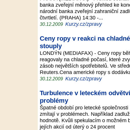
banka zveřejní měnový přehled ke kon
národní banka zveřejní zahraniční zadlu
čtvrtletí. (PRAHA) 14:30 -...
Kurzy.cz/zpravy
30.12.2009
Ceny ropy v reakci na chladné
stouply
LONDÝN (MEDIAFAX) - Ceny ropy běhe
reagovaly na chladné počasí, které zvy
zásob největších spotřebitelů. Ve stře
Reuters.Cena americké ropy s dodáv
Kurzy.cz/zpravy
30.12.2009
Turbulence v leteckém odvětví
problémy
Špatné období pro letecké společnosti 
zmítají v problémech. Například zadluž
hodnotě. Kvůli spekulacím o možném b
jejích akcií od úterý o 24 procent