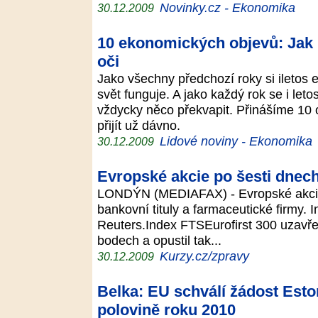
Novinky.cz - Ekonomika
30.12.2009
10 ekonomických objevů: Jak
oči
Jako všechny předchozí roky si iletos 
svět funguje. A jako každý rok se i le
vždycky něco překvapit. Přinášíme 10 o
přijít už dávno.
Lidové noviny - Ekonomika
30.12.2009
Evropské akcie po šesti dnech
LONDÝN (MEDIAFAX) - Evropské akcie po
bankovní tituly a farmaceutické firmy. 
Reuters.Index FTSEurofirst 300 uzavřel
bodech a opustil tak...
Kurzy.cz/zpravy
30.12.2009
Belka: EU schválí žádost Eston
polovině roku 2010