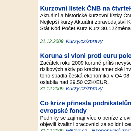
Kurzovní lístek ČNB na čtvrte
Aktuální a historické kurzovní lístky 
Nejlepší kurzy Aktuální zpravodajství 
Stát Kód Počet Kurz Kurz 30.12Změna
Kurzy.cz/zpravy
31.12.2009
Koruna si vloni proti euru pol
Začátek roku 2009 koruně příliš nevyše
rizikových aktiv po krachu americké in
toho spadla česká ekonomika v Q4 08 
oslabila nad 29,50 CZK/EUR.
Kurzy.cz/zpravy
31.12.2009
Co krize přinesla podnikatelů
evropské fondy
Podniky se zajímají více o peníze z ev
objevili kvalitní pracovníci za solidní 
iHNed.cz - Ekonomické zpra
31.12.2009