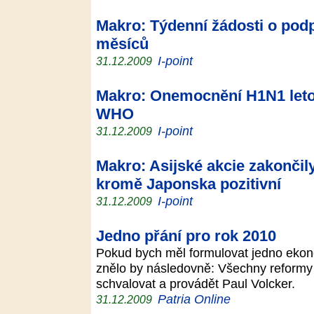
Makro: Týdenní žádosti o podp
měsíců
I-point
31.12.2009
Makro: Onemocnění H1N1 leto
WHO
I-point
31.12.2009
Makro: Asijské akcie zakončily
kromě Japonska pozitivní
I-point
31.12.2009
Jedno přání pro rok 2010
Pokud bych měl formulovat jedno ekono
znělo by následovně: Všechny reformy
schvalovat a provádět Paul Volcker.
Patria Online
31.12.2009