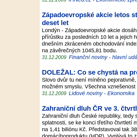
Západoevropské akcie letos sto
deset let
Londýn - Západoevropské akcie dosáhl
přírůstku za posledních 10 let a jejich 
dnešním zkráceném obchodování index 
na závěrečných 1045,81 bodu.
Finanční noviny - hlavní udá
31.12.2009
DOLEŽAL: Co se chystá na pr
Slovo dvůr tu není míněno pejorativně
možném smyslu. Všechna vznešenost se
Lidové noviny - Ekonomika
31.12.2009
Zahraniční dluh ČR ve 3. čtvrtl
Zahraniční dluh České republiky, tedy
splatnosti, se ke konci třetího čtvrtletí
na 1,41 biliónu Kč. Představoval tak 3
domácíhoproduktu (HDP). Vyplývá to 