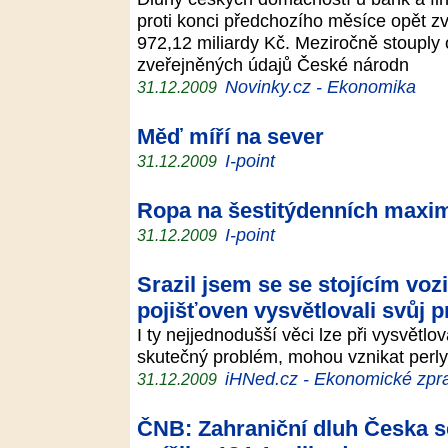
proti konci předchozího měsíce opět zvý
972,12 miliardy Kč. Meziročně stouply 
zveřejněných údajů České národn
Novinky.cz - Ekonomika
31.12.2009
Měď míří na sever
I-point
31.12.2009
Ropa na šestitýdenních maxi
I-point
31.12.2009
Srazil jsem se se stojícím voz
pojišťoven vysvětlovali svůj 
I ty nejjednodušší věci lze při vysvětlo
skutečný problém, mohou vznikat perly
iHNed.cz - Ekonomické zpra
31.12.2009
ČNB: Zahraniční dluh Česka se