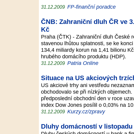
FP-finanční poradce
31.12.2009
ČNB: Zahraniční dluh ČR ve 3. č
Kč
Praha (ČTK) - Zahraniční dluh České r
stavenou lhůtou splatnosti, se ke konci t
134,4 miliardy korun na 1,41 bilionu K
hrubého domácího produktu (HDP).
Patria Online
31.12.2009
Situace na US akciových trzíc
US akciové trhy ani vestředu nezazna
obchodovalo se při nízkých objemech. 
předposlední obchodní den v roce uzav
index Dow Jones posílil o 0,03% na 1
Kurzy.cz/zpravy
31.12.2009
Dluhy domácností v listopadu d
Dluhy českých domácností u bank a fin