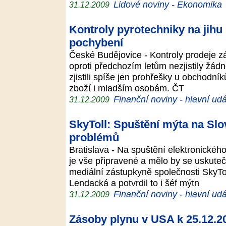
Lidové noviny - Ekonomika
31.12.2009
Kontroly pyrotechniky na jihu 
pochybení
České Budějovice - Kontroly prodeje zá
oproti předchozím letům nezjistily žádn
zjistili spíše jen prohřešky u obchodník
zboží i mladším osobám. ČT
Finanční noviny - hlavní udá
31.12.2009
SkyToll: Spuštění mýta na Sl
problémů
Bratislava - Na spuštění elektronické
je vše připravené a mělo by se uskute
mediální zástupkyně společnosti SkyTo
Lendacká a potvrdil to i šéf mýtn
Finanční noviny - hlavní udá
31.12.2009
Zásoby plynu v USA k 25.12.2