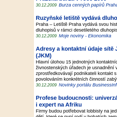
Burza cenných papírů Praha,
30.12.2009
Ruzyňské letiště vydává dluho
Praha – Letiště Praha vydává svou hist
dluhopisů v rámci desetiletého dluho
Moje noviny - Ekonomika
30.12.2009
Adresy a kontaktní údaje sítě
(JKM)
Hlavní úlohou 15 jednotných kontaktní
živnostenských úřadech je usnadnění 
zprostředkovávají podnikateli kontakt s
povolováním konkrétních činností zab
Novinky portálu BusinessIn
30.12.2009
Profese budoucnosti: univerzá
i expert na Afriku
Firmy budou potřebovat lobbisty na jed
dětí, které se nyní rodí v bohatých zem