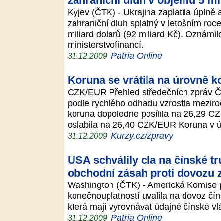
zahraniční dluh v objemu 5 m
Kyjev (ČTK) - Ukrajina zaplatila úplně
zahraniční dluh splatný v letošním roce 
miliard dolarů (92 miliard Kč). Oznámil
ministerstvofinancí.
Patria Online
31.12.2009
Koruna se vrátila na úrovně 
CZK/EUR Přehled středečních zpráv ČR
podle rychlého odhadu vzrostla meziro
koruna dopoledne posílila na 26,29 CZ
oslabila na 26,40 CZK/EUR Koruna v 
Kurzy.cz/zpravy
31.12.2009
USA schválily cla na čínské tr
obchodní zásah proti dovozu 
Washington (ČTK) - Americká Komise p
konečnouplatností uvalila na dovoz čín
která mají vyrovnávat údajné čínské v
Patria Online
31.12.2009