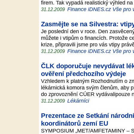
firem. Tak vypadá realistický výhled na
Finance iDNES.cz Vše pro 
31.12.2009
Zasmějte se na Silvestra: vtipy
Je poslední den v roce. Den zasvěcený
můžete i vtipům o financích. Protože c
krize, připravili jsme pro vás vtipy práv
Finance iDNES.cz Vše pro 
31.12.2009
ČLK doporučuje nevydávat lé
ověření předchozího výdeje
Vzhledem k platným Rozhodnutím o zm
lékárnická komora svým členům, aby p
do zprovoznění CÚER vydávalipouze n
Lékárníci
31.12.2009
Prezentace ze Setkání národn
koordinátorů zemí EU
SYMPOSIUM „MET/AMFETAMINY – SD