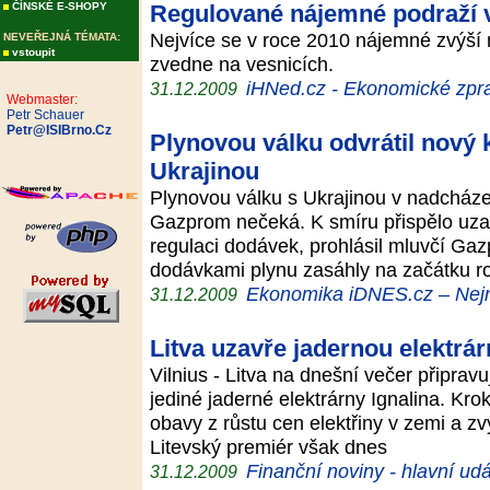
ČÍNSKÉ E-SHOPY
Regulované nájemné podraží 
Nejvíce se v roce 2010 nájemné zvýší
NEVEŘEJNÁ TÉMATA:
vstoupit
zvedne na vesnicích.
iHNed.cz - Ekonomické zpra
31.12.2009
Webmaster:
Petr Schauer
Petr@ISIBrno.Cz
Plynovou válku odvrátil nový
Ukrajinou
Plynovou válku s Ukrajinou v nadcház
Gazprom nečeká. K smíru přispělo uza
regulaci dodávek, prohlásil mluvčí Ga
dodávkami plynu zasáhly na začátku 
Ekonomika iDNES.cz – Nejn
31.12.2009
Litva uzavře jadernou elektrár
Vilnius - Litva na dnešní večer připrav
jediné jaderné elektrárny Ignalina. Kr
obavy z růstu cen elektřiny v zemi a zv
Litevský premiér však dnes
Finanční noviny - hlavní udá
31.12.2009