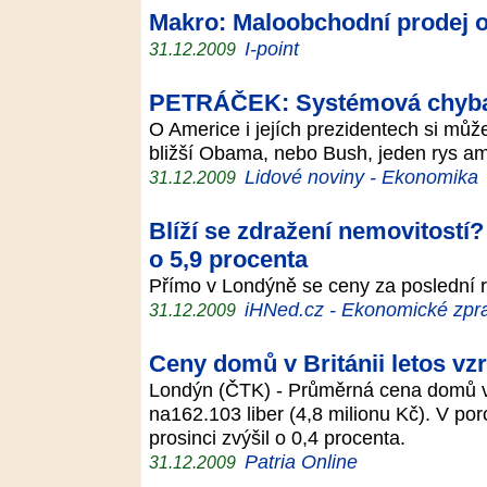
Makro: Maloobchodní prodej o
I-point
31.12.2009
PETRÁČEK: Systémová chyb
O Americe i jejích prezidentech si můž
bližší Obama, nebo Bush, jeden rys ame
Lidové noviny - Ekonomika
31.12.2009
Blíží se zdražení nemovitostí?
o 5,9 procenta
Přímo v Londýně se ceny za poslední 
iHNed.cz - Ekonomické zpra
31.12.2009
Ceny domů v Británii letos vzr
Londýn (ČTK) - Průměrná cena domů v Br
na162.103 liber (4,8 milionu Kč). V po
prosinci zvýšil o 0,4 procenta.
Patria Online
31.12.2009