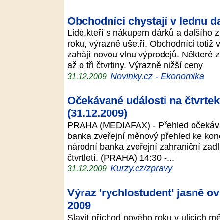
Obchodníci chystají v lednu d
Lidé,kteří s nákupem dárků a dalšího 
roku, výrazně ušetří. Obchodníci totiž
zahájí novou vlnu výprodejů. Některé 
až o tři čtvrtiny. Výrazně nižší ceny
Novinky.cz - Ekonomika
31.12.2009
Očekávané události na čtvrte
(31.12.2009)
PRAHA (MEDIAFAX) - Přehled očekávan
banka zveřejní měnový přehled ke kon
národní banka zveřejní zahraniční zadlu
čtvrtletí. (PRAHA) 14:30 -...
Kurzy.cz/zpravy
31.12.2009
Výraz 'rychlostudent' jasně ov
2009
Slavit příchod nového roku v ulicích 