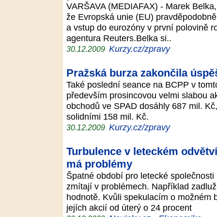
VARŠAVA (MEDIAFAX) - Marek Belka, š
že Evropská unie (EU) pravděpodobně s
a vstup do eurozóny v první polovině r
agentura Reuters.Belka si..
Kurzy.cz/zpravy
30.12.2009
Pražská burza zakončila úspěš
Také poslední seance na BCPP v tomto 
především prosincovou velmi slabou ak
obchodů ve SPAD dosáhly 687 mil. Kč,
solidními 158 mil. Kč.
Kurzy.cz/zpravy
30.12.2009
Turbulence v leteckém odvětví
má problémy
Špatné období pro letecké společnosti 
zmítají v problémech. Například zadluž
hodnotě. Kvůli spekulacím o možném b
jejích akcií od úterý o 24 procent