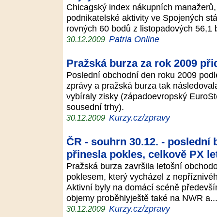
Chicagský index nákupních manažerů, k
podnikatelské aktivity ve Spojených stá
rovných 60 bodů z listopadových 56,1
Patria Online
30.12.2009
Pražská burza za rok 2009 při
Poslední obchodní den roku 2009 podl
zprávy a pražská burza tak následovala
vybíraly zisky (západoevropský EuroSt
sousední trhy).
Kurzy.cz/zpravy
30.12.2009
ČR - souhrn 30.12. - poslední
přinesla pokles, celkově PX le
Pražská burza završila letošní obchodo
poklesem, který vycházel z nepříznivéh
Aktivní byly na domácí scéně předevš
objemy proběhlyještě také na NWR a.
Kurzy.cz/zpravy
30.12.2009