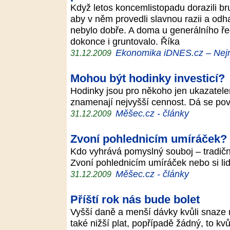
Když letos koncemlistopadu dorazili br
aby v něm provedli slavnou razii a odha
nebylo dobře. A doma u generálního 
dokonce i gruntovalo. Říka
Ekonomika iDNES.cz – Nejn
31.12.2009
Mohou být hodinky investicí?
Hodinky jsou pro někoho jen ukazatel
znamenají nejvyšší cennost. Dá se po
Měšec.cz - články
31.12.2009
Zvoní pohlednicím umíráček?
Kdo vyhrává pomyslný souboj – tradičn
Zvoní pohlednicím umíráček nebo si lid
Měšec.cz - články
31.12.2009
Příští rok nás bude bolet
Vyšší daně a menší dávky kvůli snaze ne
také nižší plat, popřípadě žádný, to k