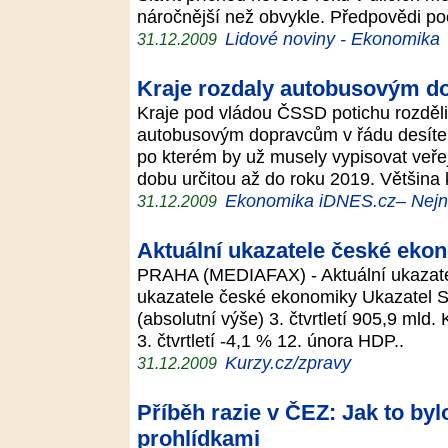
náročnější než obvykle. Předpovědi poč
Lidové noviny - Ekonomika
31.12.2009
Kraje rozdaly autobusovým d
Kraje pod vládou ČSSD potichu rozdělil
autobusovým dopravcům v řádu desítek
po kterém by už musely vypisovat veře
dobu určitou až do roku 2019. Většina
Ekonomika iDNES.cz– Nejno
31.12.2009
Aktuální ukazatele české ekon
PRAHA (MEDIAFAX) - Aktuální ukazate
ukazatele české ekonomiky Ukazatel S
(absolutní výše) 3. čtvrtletí 905,9 ml
3. čtvrtletí -4,1 % 12. února HDP..
Kurzy.cz/zpravy
31.12.2009
Příběh razie v ČEZ: Jak to by
prohlídkami