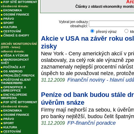
Arc
P2P SÍTĚ BITTORRENT
všeobecná témata:
Články z oblasti ekonomiky monito
EKONOMIKA
OSOBNÍ FINANCE
PRÁVO
Vybrat jen odkazy
SPORT
obsahující:
KULTURA
CESTOVÁNÍ
přesný výraz
kt
ČÍNSKÉ E-SHOPY
Akcie v USA na závěr roku osl
ARCHÍV MONITOROVÁNÍ
zisky
(2005 - letos):
odborná témata:
New York - Ceny amerických akcií v p
VĚDA A VÝZKUM
oslabovaly, za celý rok ale výrazně zpev
MIKROSKOPICKÝ
SVĚT
zaznamenaly nejlepší procentní nárůst 
POČÍTAČE A IT
OS ANDROID
úspěch to ale považovat nelze, proto
PROHLÍŽEČ FIREFOX
Finanční noviny - hlavní udá
31.12.2009
POŠTOVNÍ KLIENT
THUNDERBIRD
OPENOFFICE A
LIBREOFFICE
Peníze od bank budou stále dr
ENCYKLOPEDIE
WIKIPEDIA
úvěrům snáze
P2P SÍTĚ BITTORRENT
všeobecná témata:
Firmy mají nejhorší za sebou, k úvěrů
EKONOMIKA
OSOBNÍ FINANCE
pro banky nejtěžší, budou čelit špat
PRÁVO
FP-finanční poradce
31.12.2009
SPORT
KULTURA
CESTOVÁNÍ