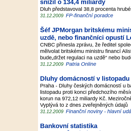
snížil o 134,4 miliardy
Dluh představoval 38,8 procenta hru
FP-finanční poradce
31.12.2009
Šéf JPMorgan britskému minist
uzdě, nebo finančníci opustí 
CNBC přinesla zprávu, že ředitel spo
mělvolat britskému ministru financí Alis
bude„držet regulaci na uzdě“ nebo bud
Patria Online
31.12.2009
Dluhy domácností v listopadu
Praha - Dluhy českých domácností u ba
listopadu proti konci předchozího měsíc
korun na 972,12 miliardy Kč. Meziročně
Vyplývá to z dnes zveřejněných údajů
Finanční noviny - hlavní udá
31.12.2009
Bankovní statistika