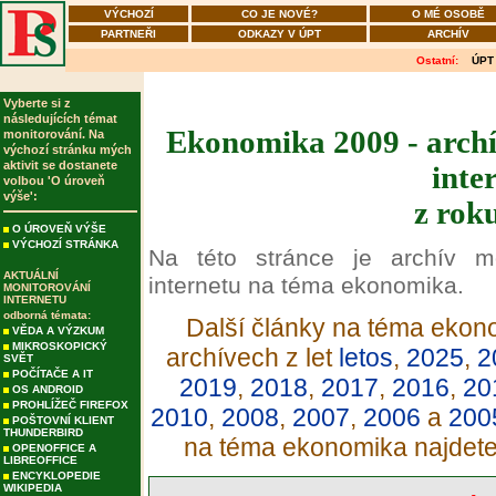
VÝCHOZÍ
CO JE NOVÉ?
O MÉ OSOBĚ
PARTNEŘI
ODKAZY V ÚPT
ARCHÍV
Ostatní:
ÚPT
Vyberte si z
následujících témat
Ekonomika 2009 - archí
monitorování. Na
výchozí stránku mých
aktivit se dostanete
inte
volbou 'O úroveň
výše':
z rok
O ÚROVEŇ VÝŠE
VÝCHOZÍ STRÁNKA
Na této stránce je archív m
AKTUÁLNÍ
internetu na téma ekonomika.
MONITOROVÁNÍ
INTERNETU
odborná témata:
Další články na téma ekono
VĚDA A VÝZKUM
MIKROSKOPICKÝ
archívech z let
letos
,
2025
,
2
SVĚT
POČÍTAČE A IT
2019
,
2018
,
2017
,
2016
,
20
OS ANDROID
PROHLÍŽEČ FIREFOX
2010
,
2008
,
2007
,
2006
a
200
POŠTOVNÍ KLIENT
THUNDERBIRD
na téma ekonomika najdet
OPENOFFICE A
LIBREOFFICE
ENCYKLOPEDIE
WIKIPEDIA