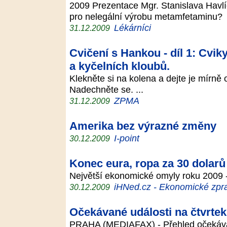
2009 Prezentace Mgr. Stanislava Havlí
pro nelegální výrobu metamfetaminu
Lékárníci
31.12.2009
Cvičení s Hankou - díl 1: Cvik
a kyčelních kloubů.
Klekněte si na kolena a dejte je mírně
Nadechněte se. ...
ZPMA
31.12.2009
Amerika bez výrazné změny
I-point
30.12.2009
Konec eura, ropa za 30 dolarů
Největší ekonomické omyly roku 2009 
iHNed.cz - Ekonomické zpra
30.12.2009
Očekávané události na čtvrte
PRAHA (MEDIAFAX) - Přehled očekávan