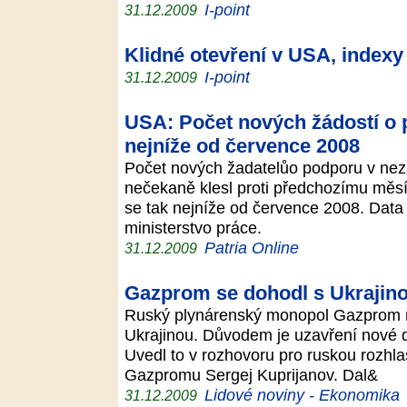
I-point
31.12.2009
Klidné otevření v USA, indexy 
I-point
31.12.2009
USA: Počet nových žádostí o
nejníže od července 2008
Počet nových žadatelůo podporu v nez
nečekaně klesl proti předchozímu měsíci 
se tak nejníže od července 2008. Data
ministerstvo práce.
Patria Online
31.12.2009
Gazprom se dohodl s Ukrajino
Ruský plynárenský monopol Gazprom n
Ukrajinou. Důvodem je uzavření nové d
Uvedl to v rozhovoru pro ruskou rozhl
Gazpromu Sergej Kuprijanov. Dal&
Lidové noviny - Ekonomika
31.12.2009