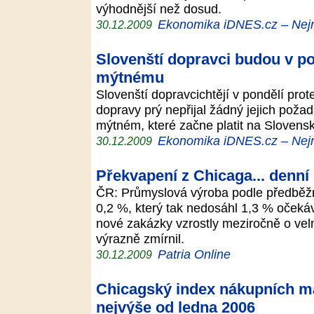
výhodnější než dosud.
Ekonomika iDNES.cz – Nejn
30.12.2009
Slovenští dopravci budou v po
mýtnému
Slovenští dopravcichtějí v pondělí prot
dopravy prý nepřijal žádný jejich pož
mýtném, které začne platit na Slovens
Ekonomika iDNES.cz – Nejn
30.12.2009
Překvapení z Chicaga... denní 
ČR: Průmyslová výroba podle předběžný
0,2 %, který tak nedosáhl 1,3 % očeká
nové zakázky vzrostly meziročně o vel
výrazně zmírnil.
Patria Online
30.12.2009
Chicagský index nákupních m
nejvýše od ledna 2006