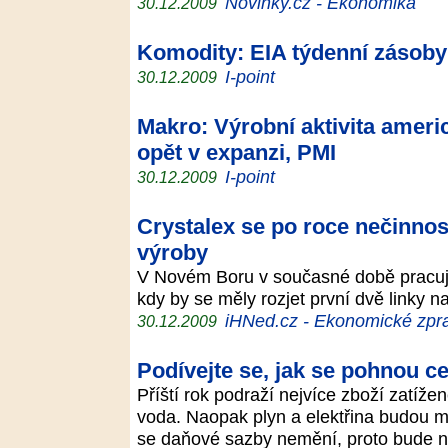
Novinky.cz - Ekonomika
30.12.2009
Komodity: EIA týdenní zásoby
I-point
30.12.2009
Makro: Výrobní aktivita ameri
opět v expanzi, PMI
I-point
30.12.2009
Crystalex se po roce nečinnos
výroby
V Novém Boru v současné době pracuje 
kdy by se měly rozjet první dvě linky 
iHNed.cz - Ekonomické zpra
30.12.2009
Podívejte se, jak se pohnou 
Příští rok podraží nejvíce zboží zatíž
voda. Naopak plyn a elektřina budou 
se daňové sazby nemění, proto bude n