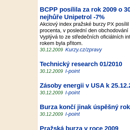
BCPP posílila za rok 2009 o 
nejhůře Unipetrol -7%
Akciový index pražské burzy PX posíli
procenta, v poslední den obchodování 
Vyplývá to ze středečních oficiálních 
rokem byla přitom.
Kurzy.cz/zpravy
30.12.2009
Technický research 01/2010
I-point
30.12.2009
Zásoby energii v USA k 25.12
I-point
30.12.2009
Burza končí jinak úspěšný ro
I-point
30.12.2009
Pražská burza v roce 2009