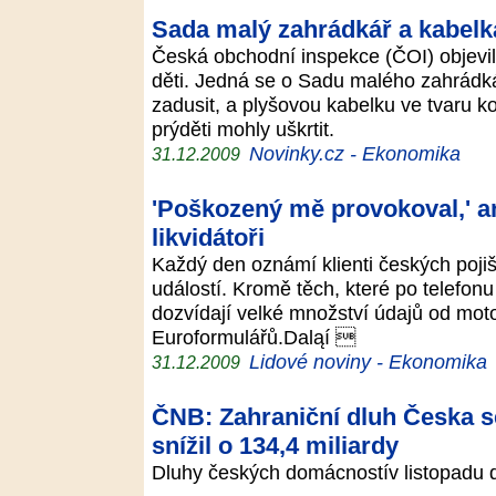
Sada malý zahrádkář a kabelka
Česká obchodní inspekce (ČOI) objevil
děti. Jedná se o Sadu malého zahrádkář
zadusit, a plyšovou kabelku ve tvaru k
prýděti mohly uškrtit.
Novinky.cz - Ekonomika
31.12.2009
'Poškozený mě provokoval,' a
likvidátoři
Každý den oznámí klienti českých poji
událostí. Kromě těch, které po telefonu
dozvídají velké množství údajů od motor
Euroformulářů.Daląí 
Lidové noviny - Ekonomika
31.12.2009
ČNB: Zahraniční dluh Česka se
snížil o 134,4 miliardy
Dluhy českých domácnostív listopadu dál