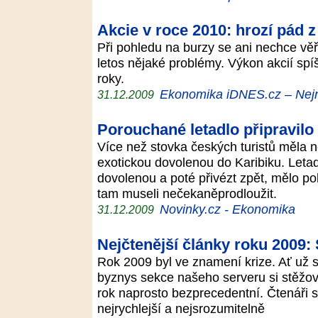
Akcie v roce 2010: hrozí pád 
Při pohledu na burzy se ani nechce vě
letos nějaké problémy. Výkon akcií sp
roky.
Ekonomika iDNES.cz – Nejn
31.12.2009
Porouchané letadlo připravilo 
Více než stovka českých turistů měla 
exotickou dovolenou do Karibiku. Letad
dovolenou a poté přivézt zpět, mělo po
tam museli nečekaněprodloužit.
Novinky.cz - Ekonomika
31.12.2009
Nejčtenější články roku 2009:
Rok 2009 byl ve znamení krize. Ať už s
byznys sekce našeho serveru si stěžov
rok naprosto bezprecedentní. Čtenáři si
nejrychlejší a nejsrozumitelně