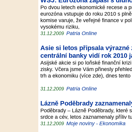
WSJ: Eurozóna zápasí s dluho
Po dvou letech ekonomické recese a 
eurozóna vstupuje do roku 2010 s plně
komise varuje, že veřejné finance v po
vysokému riziku,
Patria Online
31.12.2009
Asie si letos připsala výrazné
centrální banky vidí rok 2010
Asijské akcie si po loňské finanční kri
zisky. Včera jsme Vám přinesly přehled
trh a ekonomiku (více zde), dnes tento
Patria Online
31.12.2009
Lázně Poděbrady zaznamenaly 
Poděbrady – Lázně Poděbrady, které s
srdce a cév, letos zaznamenaly příliv 
Moje noviny - Ekonomika
31.12.2009