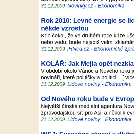
Novinky.cz - Ekonomika
31.12.2009
Rok 2010: Levné energie se li
někde vzrostou
Kdo čekal, že ve druhém roce krize ušet
nebo vodu, bude nejspíš velmi zklam
iHNed.cz - Ekonomické zpra
31.12.2009
KOLÁŘ: Jak Mejla opět nezkl
V období okolo Vánoc a Nového roku je 
novináři, které političky a politici... [ ví
Lidové noviny - Ekonomika
31.12.2009
Od Nového roku bude v Evropě 
Největší čínská mediální agentura Nová
zpravodajskou síť pro Asii a několik evr
Lidové noviny - Ekonomika
31.12.2009