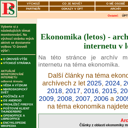
VÝCHOZÍ
CO JE NOVÉ?
O MÉ OSOBĚ
PARTNEŘI
ODKAZY V ÚPT
ARCHÍV
Ostatní:
ÚPT
Vyberte si z
následujících témat
Ekonomika (letos) - arc
monitorování. Na
výchozí stránku mých
aktivit se dostanete
internetu v 
volbou 'O úroveň
výše':
Na této stránce je archív m
O ÚROVEŇ VÝŠE
internetu na téma ekonomika.
VÝCHOZÍ STRÁNKA
AKTUÁLNÍ
Další články na téma ekono
MONITOROVÁNÍ
INTERNETU
archívech z let
2025
,
2024
,
2
odborná témata:
VĚDA A VÝZKUM
2018
,
2017
,
2016
,
2015
,
20
MIKROSKOPICKÝ
SVĚT
POČÍTAČE A IT
2009
,
2008
,
2007
,
2006
a
200
OS ANDROID
na téma ekonomika najdet
PROHLÍŽEČ FIREFOX
POŠTOVNÍ KLIENT
THUNDERBIRD
OPENOFFICE A
LIBREOFFICE
Arc
ENCYKLOPEDIE
Články z oblasti ekonomiky m
WIKIPEDIA