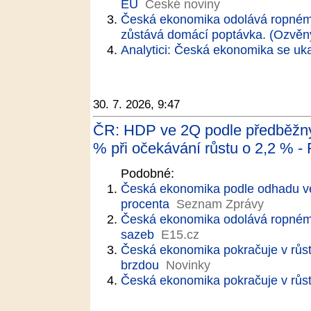
EU
České noviny
Česká ekonomika odolává ropném
zůstává domácí poptávka. (Ozvěny
Analytici: Česká ekonomika se uk
30. 7. 2026, 9:47
ČR: HDP ve 2Q podle předběžnýc
% při očekávání růstu o 2,2 % - 
Podobné:
Česká ekonomika podle odhadu ve 2
procenta
Seznam Zprávy
Česká ekonomika odolává ropnému 
sazeb
E15.cz
Česká ekonomika pokračuje v růst
brzdou
Novinky
Česká ekonomika pokračuje v růst