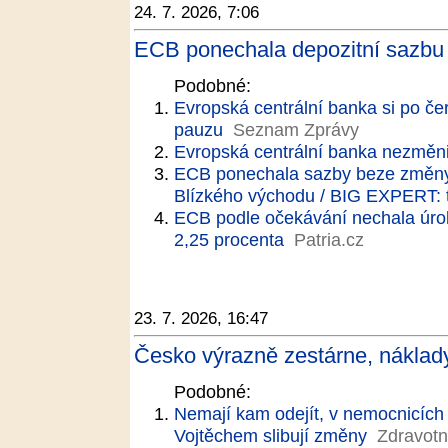
24. 7. 2026, 7:06
ECB ponechala depozitní sazbu n
Podobné:
Evropská centrální banka si po č
pauzu
Seznam Zprávy
Evropská centrální banka nezměni
ECB ponechala sazby beze změny
Blízkého východu / BIG EXPERT: t
ECB podle očekávání nechala úrok
2,25 procenta
Patria.cz
23. 7. 2026, 16:47
Česko výrazně zestárne, náklad
Podobné:
Nemají kam odejít, v nemocnicích a
Vojtěchem slibují změny
Zdravotn