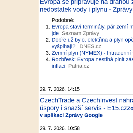
Evropa se připravuje na drahou z
nedostatek vody i plynu - Zprávy
Podobné:
Evropa staví terminály, pár zemí 
jde
Seznam Zprávy
Dobře už bylo, elektřina a plyn op
vyšplhají?
iDNES.cz
Zemní plyn (NYMEX) - Intradenní 
Rozbřesk: Evropa nestíhá plnit zás
inflaci
Patria.cz
29. 7. 2026, 14:15
CzechTrade a CzechInvest nahra
úspory i snazší servis - E15.cz
Zo
v aplikaci Zprávy Google
29. 7. 2026, 10:58