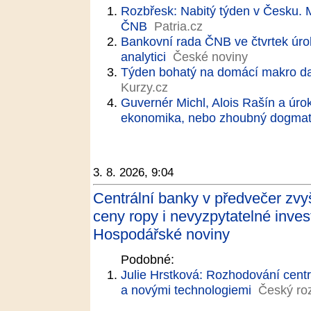
Rozbřesk: Nabitý týden v Česku. M
ČNB
Patria.cz
Bankovní rada ČNB ve čtvrtek úr
analytici
České noviny
Týden bohatý na domácí makro d
Kurzy.cz
Guvernér Michl, Alois Rašín a úro
ekonomika, nebo zhoubný dogma
3. 8. 2026, 9:04
Centrální banky v předvečer zvy
ceny ropy i nevyzpytatelné inves
Hospodářské noviny
Podobné:
Julie Hrstková: Rozhodování cent
a novými technologiemi
Český ro