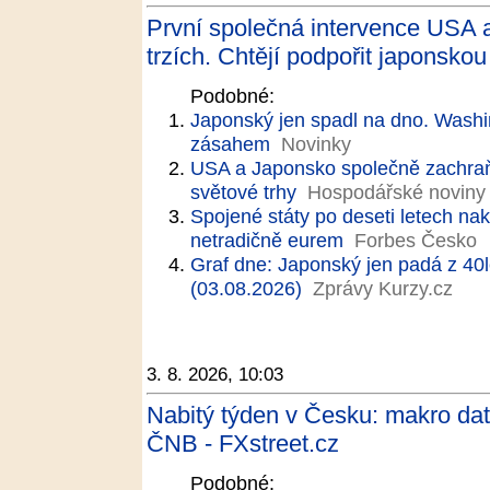
První společná intervence USA 
trzích. Chtějí podpořit japonsko
Podobné:
Japonský jen spadl na dno. Wash
zásahem
Novinky
USA a Japonsko společně zachraňu
světové trhy
Hospodářské noviny
Spojené státy po deseti letech nak
netradičně eurem
Forbes Česko
Graf dne: Japonský jen padá z 40
(03.08.2026)
Zprávy Kurzy.cz
3. 8. 2026, 10:03
Nabitý týden v Česku: makro data
ČNB - FXstreet.cz
Podobné: