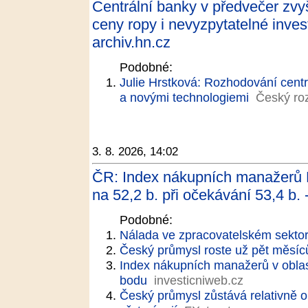
Centrální banky v předvečer zvy
ceny ropy i nevyzpytatelné inves
archiv.hn.cz
Podobné:
Julie Hrstková: Rozhodování cent
a novými technologiemi
Český ro
3. 8. 2026, 14:02
ČR: Index nákupních manažerů P
na 52,2 b. při očekávání 53,4 b. 
Podobné:
Nálada ve zpracovatelském sektoru
Český průmysl roste už pět měsíců
Index nákupních manažerů v oblast
bodu
investicniweb.cz
Český průmysl zůstává relativně op