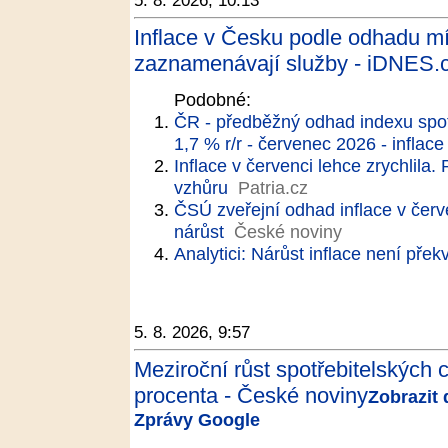
5. 8. 2026, 10:13
Inflace v Česku podle odhadu mír
zaznamenávají služby - iDNES.
Podobné:
ČR - předběžný odhad indexu spotř
1,7 % r/r - červenec 2026 - inflace
Inflace v červenci lehce zrychlila. P
vzhůru
Patria.cz
ČSÚ zveřejní odhad inflace v červe
nárůst
České noviny
Analytici: Nárůst inflace není pře
5. 8. 2026, 9:57
Meziroční růst spotřebitelských c
procenta - České noviny
Zobrazit 
Zprávy Google