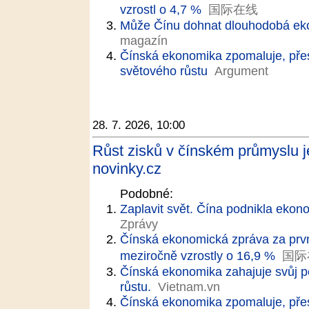
vzrostl o 4,7 %
国际在线
Může Čínu dohnat dlouhodobá e
magazín
Čínská ekonomika zpomaluje, přes
světového růstu
Argument
28. 7. 2026, 10:00
Růst zisků v čínském průmyslu j
novinky.cz
Podobné:
Zaplavit svět. Čína podnikla ekon
Zprávy
Čínská ekonomická zpráva za první
meziročně vzrostly o 16,9 %
国际
Čínská ekonomika zahajuje svůj pě
růstu.
Vietnam.vn
Čínská ekonomika zpomaluje, přes