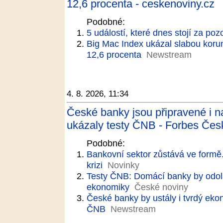
12,6 procenta - ceskenoviny.cz
Podobné:
5 událostí, které dnes stojí za poz
Big Mac Index ukázal slabou koru
12,6 procenta
Newstream
4. 8. 2026, 11:34
České banky jsou připravené i n
ukázaly testy ČNB - Forbes Čes
Podobné:
Bankovní sektor zůstává ve formě.
krizi
Novinky
Testy ČNB: Domácí banky by odola
ekonomiky
České noviny
České banky by ustály i tvrdý eko
ČNB
Newstream