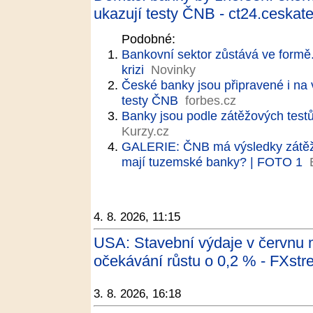
ukazují testy ČNB - ct24.ceskate
Podobné:
Bankovní sektor zůstává ve formě.
krizi
Novinky
České banky jsou připravené i na
testy ČNB
forbes.cz
Banky jsou podle zátěžových test
Kurzy.cz
GALERIE: ČNB má výsledky zátěžov
mají tuzemské banky? | FOTO 1
4. 8. 2026, 11:15
USA: Stavební výdaje v červnu m
očekávání růstu o 0,2 % - FXstre
3. 8. 2026, 16:18