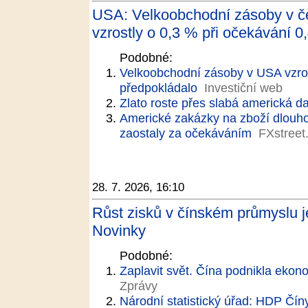
USA: Velkoobchodní zásoby v č
vzrostly o 0,3 % při očekávání 0,
Podobné:
Velkoobchodní zásoby v USA vzros
předpokládalo
Investiční web
Zlato roste přes slabá americká d
Americké zakázky na zboží dlouh
zaostaly za očekáváním
FXstreet
28. 7. 2026, 16:10
Růst zisků v čínském průmyslu j
Novinky
Podobné:
Zaplavit svět. Čína podnikla ekon
Zprávy
Národní statistický úřad: HDP Čín