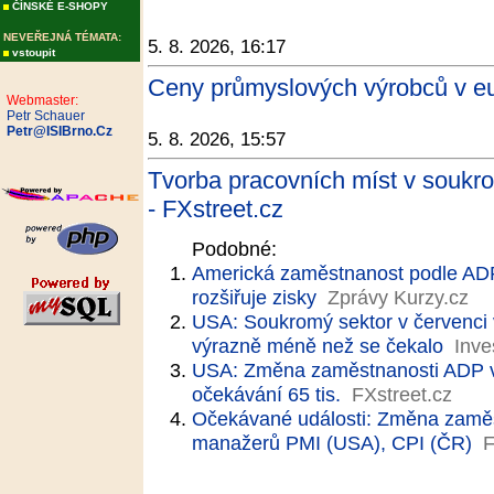
ČÍNSKÉ E-SHOPY
NEVEŘEJNÁ TÉMATA:
5. 8. 2026, 16:17
vstoupit
Ceny průmyslových výrobců v eu
Webmaster:
Petr Schauer
Petr@ISIBrno.Cz
5. 8. 2026, 15:57
Tvorba pracovních míst v soukr
- FXstreet.cz
Podobné:
Americká zaměstnanost podle AD
rozšiřuje zisky
Zprávy Kurzy.cz
USA: Soukromý sektor v červenci vy
výrazně méně než se čekalo
Inve
USA: Změna zaměstnanosti ADP v če
očekávání 65 tis.
FXstreet.cz
Očekávané události: Změna zaměs
manažerů PMI (USA), CPI (ČR)
F