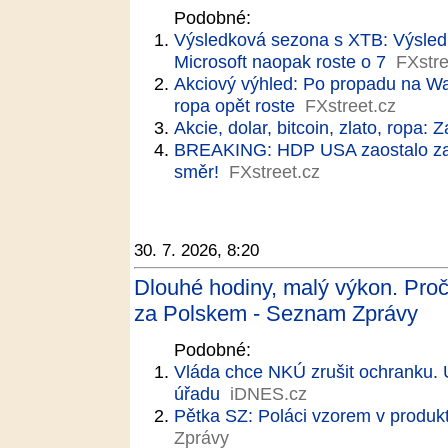
Podobné:
Výsledková sezona s XTB: Výsledky
Microsoft naopak roste o 7
FXstre
Akciový výhled: Po propadu na Wal
ropa opět roste
FXstreet.cz
Akcie, dolar, bitcoin, zlato, ropa: Z
BREAKING: HDP USA zaostalo z
směr!
FXstreet.cz
30. 7. 2026, 8:20
Dlouhé hodiny, malý výkon. Proč 
za Polskem - Seznam Zprávy
Podobné:
Vláda chce NKÚ zrušit ochranku. Út
úřadu
iDNES.cz
Pětka SZ: Poláci vzorem v produkt
Zprávy