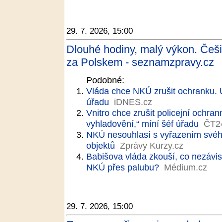
29. 7. 2026, 15:00
Dlouhé hodiny, malý výkon. Češi 
za Polskem - seznamzpravy.cz
Podobné:
Vláda chce NKÚ zrušit ochranku. Út
úřadu
iDNES.cz
Vnitro chce zrušit policejní ochr
vyhladovění,“ míní šéf úřadu
ČT2
NKÚ nesouhlasí s vyřazením svéh
objektů
Zprávy Kurzy.cz
Babišova vláda zkouší, co nezávisl
NKÚ přes palubu?
Médium.cz
29. 7. 2026, 15:00