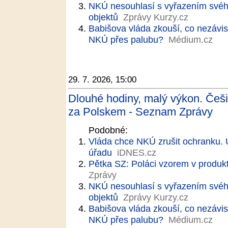
NKÚ nesouhlasí s vyřazením svéh
objektů
Zprávy Kurzy.cz
Babišova vláda zkouší, co nezávisl
NKÚ přes palubu?
Médium.cz
29. 7. 2026, 15:00
Dlouhé hodiny, malý výkon. Češi 
za Polskem - Seznam Zprávy
Podobné:
Vláda chce NKÚ zrušit ochranku. Út
úřadu
iDNES.cz
Pětka SZ: Poláci vzorem v produkt
Zprávy
NKÚ nesouhlasí s vyřazením svéh
objektů
Zprávy Kurzy.cz
Babišova vláda zkouší, co nezávisl
NKÚ přes palubu?
Médium.cz