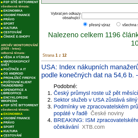
P2P SÍTĚ BITTORRENT
všeobecná témata:
EKONOMIKA
Vybrat jen odkazy
OSOBNÍ FINANCE
obsahující:
PRÁVO
SPORT
přesný výraz
všechna
KULTURA
CESTOVÁNÍ
Nalezeno celkem 1196 člán
ČÍNSKÉ E-SHOPY
10
ARCHÍV MONITOROVÁNÍ
(2005 - letos):
odborná témata:
Strana
1
z
12
VĚDA A VÝZKUM
MIKROSKOPICKÝ
SVĚT
USA: Index nákupních manažerů
POČÍTAČE A IT
podle konečných dat na 54,6 b. -
OS ANDROID
PROHLÍŽEČ FIREFOX
POŠTOVNÍ KLIENT
Podobné:
THUNDERBIRD
OPENOFFICE A
Český průmysl roste už pět měsíců
LIBREOFFICE
ENCYKLOPEDIE
Sektor služeb v USA zůstává silný, 
WIKIPEDIA
Podmínky ve zpracovatelském prům
P2P SÍTĚ BITTORRENT
všeobecná témata:
popáté v řadě
České noviny
EKONOMIKA
OSOBNÍ FINANCE
BREAKING: ISM zpracovatelského
PRÁVO
očekávání
XTB.com
SPORT
KULTURA
CESTOVÁNÍ