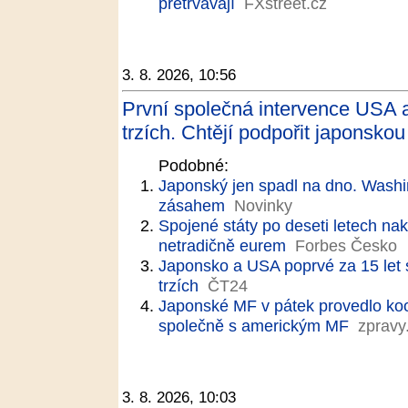
přetrvávají
FXstreet.cz
3. 8. 2026, 10:56
První společná intervence USA 
trzích. Chtějí podpořit japonsko
Podobné:
Japonský jen spadl na dno. Wash
zásahem
Novinky
Spojené státy po deseti letech nak
netradičně eurem
Forbes Česko
Japonsko a USA poprvé za 15 let 
trzích
ČT24
Japonské MF v pátek provedlo ko
společně s americkým MF
zpravy
3. 8. 2026, 10:03