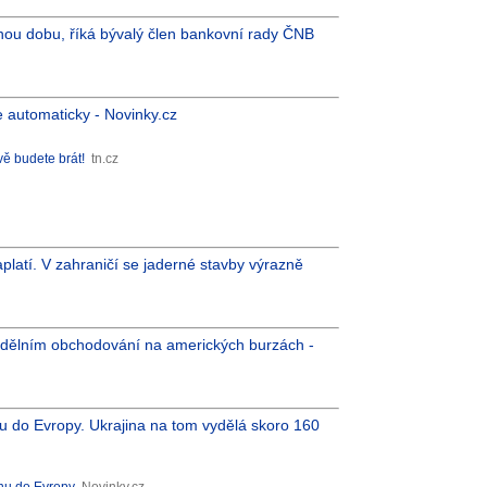
dnou dobu, říká bývalý člen bankovní rady ČNB
 automaticky - Novinky.cz
vě budete brát!
tn.cz
aplatí. V zahraničí se jaderné stavby výrazně
ondělním obchodování na amerických burzách -
u do Evropy. Ukrajina na tom vydělá skoro 160