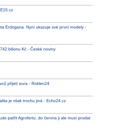
- E15.cz
a Erdogana. Nyní ukazuje své první modely -
742 bilionu Kč - České noviny
ů přijetí eura - Roklen24
ta je však trochu jiná - Echo24.cz
e patřit Agrofertu, do června ji ale musí prodat