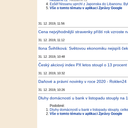
Aktuálně.cz
Aktuálně.cz
Exšéf Nissanu uprchl z Japonska do Libanonu. Byl
Vše o tomto tématu v aplikaci Zprávy Google
31. 12. 2019, 11:56
Cena nejvýhodnější stravenky příští rok vzroste n
31. 12. 2019, 11:12
Ilona Švihlíková: Světovou ekonomiku nejspíš ček
31. 12. 2019, 10:48
Český akciový index PX letos stoupl o 13 procent
31. 12. 2019, 10:32
Daňové a právní novinky v roce 2020 - Roklen24
31. 12. 2019, 10:26
Dluhy domácností u bank v listopadu stouply na 1
Podobné:
Dluhy domácností u bank v listopadu stouply, celke
Vše o tomto tématu v aplikaci Zprávy Google