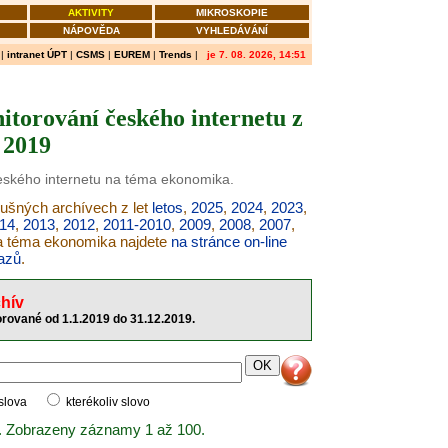
AKTIVITY
MIKROSKOPIE
NÁPOVĚDA
VYHLEDÁVÁNÍ
|
intranet ÚPT
|
CSMS
|
EUREM
|
Trends
|
je 7. 08. 2026, 14:51
torování českého internetu z
 2019
českého internetu na téma ekonomika.
lušných archívech z let
letos
,
2025
,
2024
,
2023
,
14
,
2013
,
2012
,
2011-2010
,
2009
,
2008
,
2007
,
na téma ekonomika najdete
na stránce on-line
azů
.
hív
rované od 1.1.2019 do 31.12.2019.
 slova
kterékoliv slovo
. Zobrazeny záznamy 1 až 100.