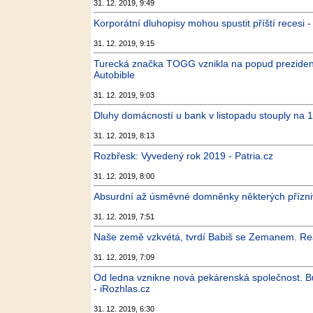
31. 12. 2019, 9:49
Korporátní dluhopisy mohou spustit příští recesi 
31. 12. 2019, 9:15
Turecká značka TOGG vznikla na popud prezident
Autobible
31. 12. 2019, 9:03
Dluhy domácností u bank v listopadu stouply na 1
31. 12. 2019, 8:13
Rozbřesk: Vyvedený rok 2019 - Patria.cz
31. 12. 2019, 8:00
Absurdní až úsměvné domněnky některých příznivc
31. 12. 2019, 7:51
Naše země vzkvétá, tvrdí Babiš se Zemanem. Reali
31. 12. 2019, 7:09
Od ledna vznikne nová pekárenská společnost. Bud
- iRozhlas.cz
31. 12. 2019, 6:30