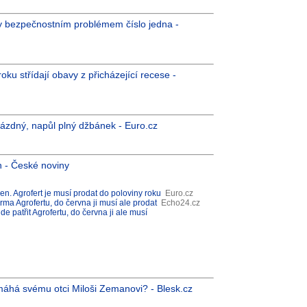
y bezpečnostním problémem číslo jedna -
u střídají obavy z přicházející recese -
ázdný, napůl plný džbánek - Euro.cz
 - České noviny
n. Agrofert je musí prodat do poloviny roku
Euro.cz
rma Agrofertu, do června ji musí ale prodat
Echo24.cz
 patřit Agrofertu, do června ji ale musí
áhá svému otci Miloši Zemanovi? - Blesk.cz