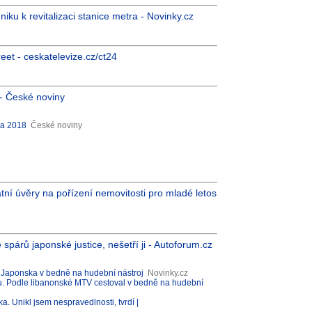
ku k revitalizaci stanice metra - Novinky.cz
eet - ceskatelevize.cz/ct24
u - České noviny
na 2018
České noviny
átní úvěry na pořízení nemovitosti pro mladé letos
párů japonské justice, nešetří ji - Autoforum.cz
z Japonska v bedně na hudební nástroj
Novinky.cz
u. Podle libanonské MTV cestoval v bedně na hudební
. Unikl jsem nespravedlnosti, tvrdí |