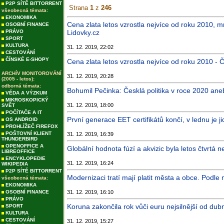
P2P SÍTĚ BITTORRENT
Strana
1
z
246
všeobecná témata:
EKONOMIKA
Cena zlata letos vzrostla nejvíce od roku 2010, mn
OSOBNÍ FINANCE
PRÁVO
Lidovky.cz
SPORT
KULTURA
31. 12. 2019, 22:02
CESTOVÁNÍ
ČÍNSKÉ E-SHOPY
Cena zlata letos vzrostla nejvíce od roku 2010 - 
ARCHÍV MONITOROVÁNÍ
31. 12. 2019, 20:28
(2005 - letos):
odborná témata:
Bohumil Pečinka: Česklá politika v roce 2020 ane
VĚDA A VÝZKUM
MIKROSKOPICKÝ
31. 12. 2019, 18:00
SVĚT
POČÍTAČE A IT
První generace EET certifikátů končí, v lednu je j
OS ANDROID
PROHLÍŽEČ FIREFOX
POŠTOVNÍ KLIENT
31. 12. 2019, 16:39
THUNDERBIRD
OPENOFFICE A
Globální hodnota fúzí a akvizic byla letos čtvrtá nej
LIBREOFFICE
ENCYKLOPEDIE
31. 12. 2019, 16:24
WIKIPEDIA
P2P SÍTĚ BITTORRENT
Modernizaci tratí mají platit města a obce. Podle m
všeobecná témata:
EKONOMIKA
OSOBNÍ FINANCE
31. 12. 2019, 16:10
PRÁVO
Koruna zakončila rok vůči euru nejsilnější od du
SPORT
KULTURA
CESTOVÁNÍ
31. 12. 2019, 15:27