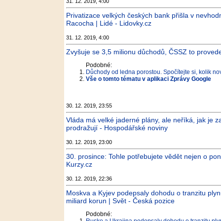
31. 12. 2019, 4:00
Privatizace velkých českých bank přišla v nevho
Racocha | Lidé - Lidovky.cz
31. 12. 2019, 4:00
Zvyšuje se 3,5 milionu důchodů, ČSSZ to provede
Podobné:
Důchody od ledna porostou. Spočítejte si, kolik no
Vše o tomto tématu v aplikaci Zprávy Google
30. 12. 2019, 23:55
Vláda má velké jaderné plány, ale neříká, jak je z
prodražují - Hospodářské noviny
30. 12. 2019, 23:00
30. prosince: Tohle potřebujete vědět nejen o p
Kurzy.cz
30. 12. 2019, 22:36
Moskva a Kyjev podepsaly dohodu o tranzitu plyn
miliard korun | Svět - Česká pozice
Podobné: