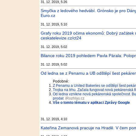
31. 12. 2019, 5:26
Smyčka z ledového hedvábí. Grónsko je pro Dán
Euro.cz
31. 12. 2019, 5:10
Grafy roku 2019 očima ekonomů: Dobrý začátek rok
ceskatelevize.cz/ct24
31. 12. 2019, 5:02
Bilance roku 2019 pohledem Pavla Párala: Polopr
31. 12. 2019, 5:02
Od ledna se z Penamu a UB odštěpí šest pekáren
Podobné:
Z Penamu a United Bakeries se odštěpí šest pekáre
Trojka na trhu. Začala fungovat nová pekárenská fi
Od ledna vznikne nová pekárenská společnost. Bude
prodat
iRozhlas.cz
Vše o tomto tématu v aplikaci Zprávy Google
31. 12. 2019, 4:10
Kateřina Zemanová pracuje na Hradě. V čem pom