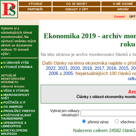
VÝCHOZÍ
CO JE NOVÉ?
O MÉ OSOBĚ
PARTNEŘI
ODKAZY V ÚPT
ARCHÍV
Ostatní:
ÚPT
Vyberte si z
následujících témat
Ekonomika 2019 - archív moni
monitorování. Na
výchozí stránku mých
roku
aktivit se dostanete
volbou 'O úroveň
výše':
Na této stránce je archív monitorování článků z 
Další články na téma ekonomika najdete v přís
O ÚROVEŇ VÝŠE
VÝCHOZÍ STRÁNKA
2022
,
2021
,
2020
,
2018
,
2017
,
2016
,
2015
,
20
2006
a
2005
. Nejaktuálnějších 100 článků 
AKTUÁLNÍ
odk
MONITOROVÁNÍ
INTERNETU
odborná témata:
VĚDA A VÝZKUM
Arc
MIKROSKOPICKÝ
Články z oblasti ekonomiky monito
SVĚT
POČÍTAČE A IT
OS ANDROID
Vybrat jen odkazy
PROHLÍŽEČ FIREFOX
obsahující:
POŠTOVNÍ KLIENT
THUNDERBIRD
přesný výraz
všechna
OPENOFFICE A
LIBREOFFICE
Nalezeno celkem 24582 článků
ENCYKLOPEDIE
WIKIPEDIA