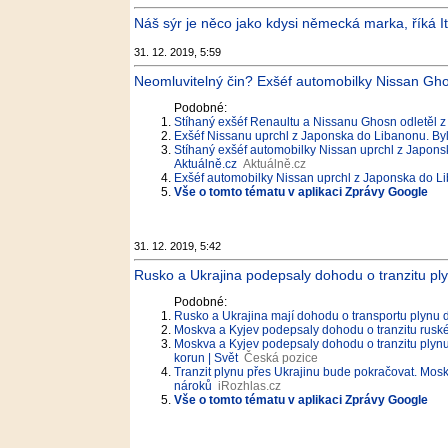
Náš sýr je něco jako kdysi německá marka, říká It
31. 12. 2019, 5:59
Neomluvitelný čin? Exšéf automobilky Nissan Gho
Podobné:
Stíhaný exšéf Renaultu a Nissanu Ghosn odletěl 
Exšéf Nissanu uprchl z Japonska do Libanonu. Byl
Stíhaný exšéf automobilky Nissan uprchl z Japonska
Aktuálně.cz
Aktuálně.cz
Exšéf automobilky Nissan uprchl z Japonska do L
Vše o tomto tématu v aplikaci Zprávy Google
31. 12. 2019, 5:42
Rusko a Ukrajina podepsaly dohodu o tranzitu pl
Podobné:
Rusko a Ukrajina mají dohodu o transportu plynu 
Moskva a Kyjev podepsaly dohodu o tranzitu rusk
Moskva a Kyjev podepsaly dohodu o tranzitu plynu
korun | Svět
Česká pozice
Tranzit plynu přes Ukrajinu bude pokračovat. Mo
nároků
iRozhlas.cz
Vše o tomto tématu v aplikaci Zprávy Google