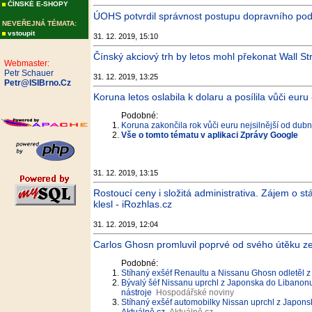
ČÍNSKÉ E-SHOPY
ÚOHS potvrdil správnost postupu dopravního podni
NEVEŘEJNÁ TÉMATA:
vstoupit
31. 12. 2019, 15:10
Čínský akciový trh by letos mohl překonat Wall Str
Webmaster:
Petr Schauer
31. 12. 2019, 13:25
Petr@ISIBrno.Cz
Koruna letos oslabila k dolaru a posílila vůči eur
Podobné:
Koruna zakončila rok vůči euru nejsilnější od dub
Vše o tomto tématu v aplikaci Zprávy Google
31. 12. 2019, 13:15
Rostoucí ceny i složitá administrativa. Zájem o st
klesl - iRozhlas.cz
31. 12. 2019, 12:04
Carlos Ghosn promluvil poprvé od svého útěku ze s
Podobné:
Stíhaný exšéf Renaultu a Nissanu Ghosn odletěl 
Bývalý šéf Nissanu uprchl z Japonska do Libanon
nástroje
Hospodářské noviny
Stíhaný exšéf automobilky Nissan uprchl z Japonska