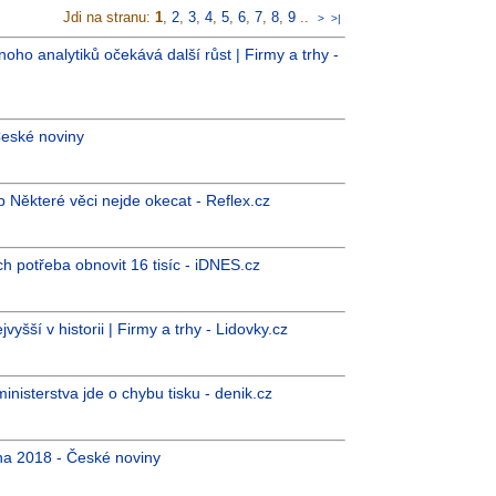
Jdi na stranu:
1
,
2
,
3
,
4
,
5
,
6
,
7
,
8
,
9
..
>
>|
oho analytiků očekává další růst | Firmy a trhy -
České noviny
b Některé věci nejde okecat - Reflex.cz
ich potřeba obnovit 16 tisíc - iDNES.cz
vyšší v historii | Firmy a trhy - Lidovky.cz
inisterstva jde o chybu tisku - denik.cz
bna 2018 - České noviny