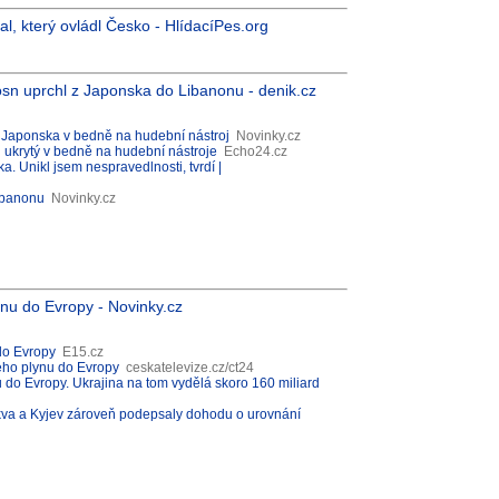
al, který ovládl Česko - HlídacíPes.org
sn uprchl z Japonska do Libanonu - denik.cz
z Japonska v bedně na hudební nástroj
Novinky.cz
 ukrytý v bedně na hudební nástroje
Echo24.cz
. Unikl jsem nespravedlnosti, tvrdí |
ibanonu
Novinky.cz
ynu do Evropy - Novinky.cz
do Evropy
E15.cz
ého plynu do Evropy
ceskatelevize.cz/ct24
 do Evropy. Ukrajina na tom vydělá skoro 160 miliard
skva a Kyjev zároveň podepsaly dohodu o urovnání