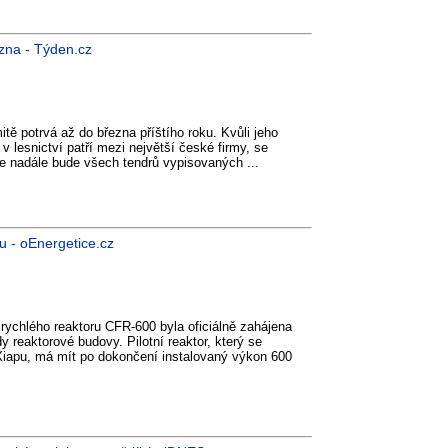
zna - Týden.cz
tě potrvá až do března příštího roku. Kvůli jeho
 v lesnictví patří mezi největší české firmy, se
e nadále bude všech tendrů vypisovaných ...
u - oEnergetice.cz
ychlého reaktoru CFR-600 byla oficiálně zahájena
 reaktorové budovy. Pilotní reaktor, který se
 Xiapu, má mít po dokončení instalovaný výkon 600