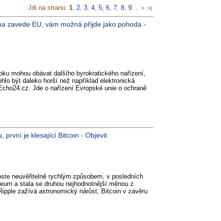
Jdi na stranu:
1
,
2
,
3
,
4
,
5
,
6
,
7
,
8
,
9
..
>
>|
tna zavede EU, vám možná přijde jako pohoda -
roku mohou obávat dalšího byrokratického nařízení,
hlo být daleko horší než například elektronická
 Echo24.cz. Jde o nařízení Evropské unie o ochraně
první je klesající Bitcoin - Objevit
ste neuvěřitelně rychlým způsobem, v posledních
eum a stala se druhou nejhodnotnější měnou z
Ripple zažívá astronomický nárůst, Bitcoin v závěru