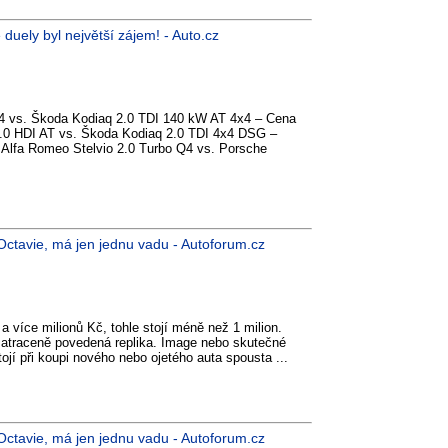
duely byl největší zájem! - Auto.cz
4 vs. Škoda Kodiaq 2.0 TDI 140 kW AT 4x4 – Cena
2.0 HDI AT vs. Škoda Kodiaq 2.0 TDI 4x4 DSG –
Alfa Romeo Stelvio 2.0 Turbo Q4 vs. Porsche
o Octavie, má jen jednu vadu - Autoforum.cz
 více milionů Kč, tohle stojí méně než 1 milion.
e zatraceně povedená replika. Image nebo skutečné
jí při koupi nového nebo ojetého auta spousta ...
o Octavie, má jen jednu vadu - Autoforum.cz