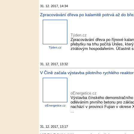
31. 12. 2017, 14:34
Zpracovávání dřeva po kalamitě potrvá až do bře
Týden.cz
Zpracovávání dřeva po říjnové kalami
přebytku na trhu počítá Uniles, který
Týden.cz
ztrátovým hospodařením. Účastnit s
31. 12. 2017, 13:32
V Číně začala výstavba pilotního rychlého reaktor
oEnergetice.cz
Výstavba čínského demonstračního r
odléváním prvního betonu pro základy
oEnergetice.cz
nachází v provincii Fujian v okrese
...
31. 12. 2017, 13:17