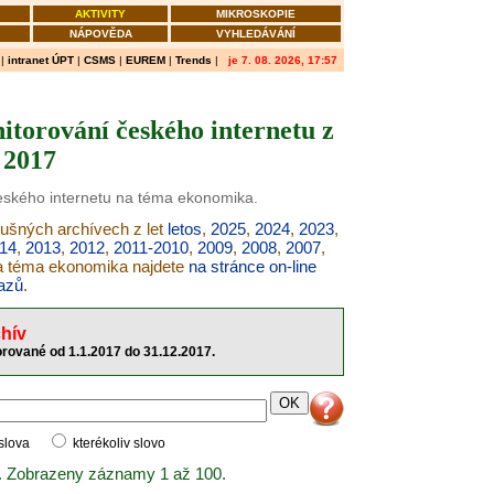
AKTIVITY
MIKROSKOPIE
NÁPOVĚDA
VYHLEDÁVÁNÍ
|
intranet ÚPT
|
CSMS
|
EUREM
|
Trends
|
je 7. 08. 2026, 17:57
torování českého internetu z
 2017
českého internetu na téma ekonomika.
lušných archívech z let
letos
,
2025
,
2024
,
2023
,
14
,
2013
,
2012
,
2011-2010
,
2009
,
2008
,
2007
,
na téma ekonomika najdete
na stránce on-line
azů
.
hív
rované od 1.1.2017 do 31.12.2017.
 slova
kterékoliv slovo
. Zobrazeny záznamy 1 až 100.