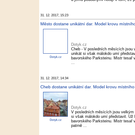
31. 12. 2017, 15:23
Město dostane unikátní dar. Model krovu místníh
Dotyk.cz
Cheb - V posledních měsících jsou
unikát si však málokdo umí představ
Dotyk.cz
bavorského Parksteinu. Mistr tesař
...
31. 12. 2017, 14:34
Cheb dostane unikátní dar. Model krovu místníh
Dotyk.cz
V posledních měsících jsou velkým
si však málokdo umí představit. Už
Dotyk.cz
bavorského Parksteinu. Mistr tesař
patrně ...