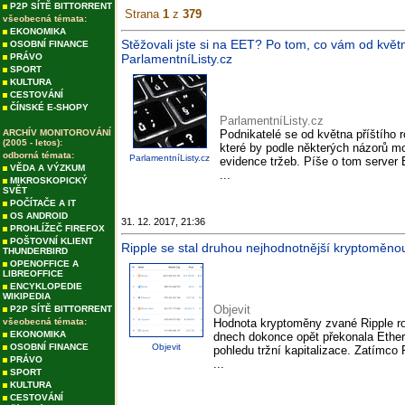
P2P SÍTĚ BITTORRENT
Strana
1
z
379
všeobecná témata:
EKONOMIKA
Stěžovali jste si na EET? Po tom, co vám od kvě
OSOBNÍ FINANCE
PRÁVO
ParlamentníListy.cz
SPORT
KULTURA
CESTOVÁNÍ
ČÍNSKÉ E-SHOPY
ParlamentníListy.cz
ARCHÍV MONITOROVÁNÍ
Podnikatelé se od května příštího 
(2005 - letos):
které by podle některých názorů mo
odborná témata:
ParlamentníListy.cz
evidence tržeb. Píše o tom server
VĚDA A VÝZKUM
...
MIKROSKOPICKÝ
SVĚT
POČÍTAČE A IT
OS ANDROID
31. 12. 2017, 21:36
PROHLÍŽEČ FIREFOX
POŠTOVNÍ KLIENT
Ripple se stal druhou nejhodnotnější kryptoměnou, 
THUNDERBIRD
OPENOFFICE A
LIBREOFFICE
ENCYKLOPEDIE
WIKIPEDIA
Objevit
P2P SÍTĚ BITTORRENT
všeobecná témata:
Hodnota kryptoměny zvané Ripple ro
EKONOMIKA
dnech dokonce opět překonala Ether
OSOBNÍ FINANCE
Objevit
pohledu tržní kapitalizace. Zatímco 
PRÁVO
...
SPORT
KULTURA
CESTOVÁNÍ