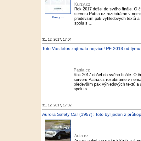
Kurzy.cz
Rok 2017 došel do svého finále. O 
serveru Patria.cz rozebíráme v nema
Kurzy.cz
především pak výhledových textů a a
spolu s ...
31. 12. 2017, 17:04
Toto Vás letos zajímalo nejvíce! PF 2018 od týmu P
Patria.cz
Rok 2017 došel do svého finále. O č
serveru Patria.cz rozebíráme v nemal
především pak výhledových textů a an
spolu s ...
31. 12. 2017, 17:02
Aurora Safety Car (1957): Toto byl jeden z průkop
Auto.cz
Aurora nebyl jen ruský křižník a šam