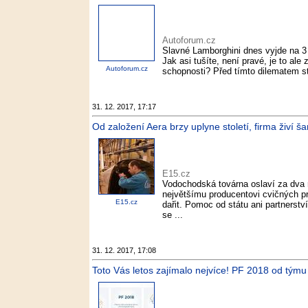
Autoforum.cz
Slavné Lamborghini dnes vyjde na 3 a
Jak asi tušíte, není pravé, je to al
Autoforum.cz
schopnosti? Před tímto dilematem sto
31. 12. 2017, 17:17
Od založení Aera brzy uplyne století, firma živí 
E15.cz
Vodochodská továrna oslaví za dva r
největšímu producentovi cvičných pr
E15.cz
dařit. Pomoc od státu ani partnerst
se ...
31. 12. 2017, 17:08
Toto Vás letos zajímalo nejvíce! PF 2018 od týmu 