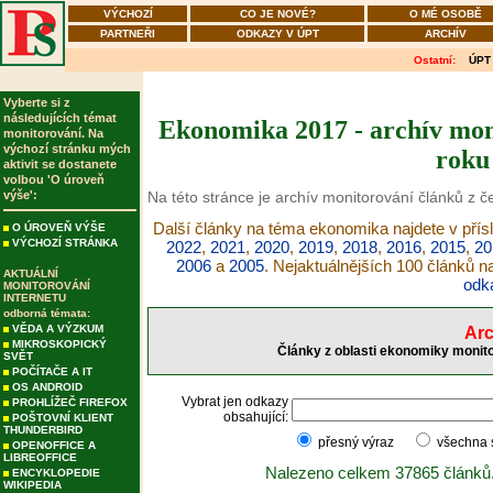
VÝCHOZÍ
CO JE NOVÉ?
O MÉ OSOBĚ
PARTNEŘI
ODKAZY V ÚPT
ARCHÍV
Ostatní:
ÚPT
Vyberte si z
následujících témat
Ekonomika 2017 - archív moni
monitorování. Na
výchozí stránku mých
roku
aktivit se dostanete
volbou 'O úroveň
výše':
Na této stránce je archív monitorování článků z 
Další články na téma ekonomika najdete v přís
O ÚROVEŇ VÝŠE
VÝCHOZÍ STRÁNKA
2022
,
2021
,
2020
,
2019
,
2018
,
2016
,
2015
,
20
2006
a
2005
. Nejaktuálnějších 100 článků 
AKTUÁLNÍ
odk
MONITOROVÁNÍ
INTERNETU
odborná témata:
VĚDA A VÝZKUM
Arc
MIKROSKOPICKÝ
Články z oblasti ekonomiky monito
SVĚT
POČÍTAČE A IT
OS ANDROID
Vybrat jen odkazy
PROHLÍŽEČ FIREFOX
obsahující:
POŠTOVNÍ KLIENT
THUNDERBIRD
přesný výraz
všechna
OPENOFFICE A
LIBREOFFICE
Nalezeno celkem 37865 článků
ENCYKLOPEDIE
WIKIPEDIA