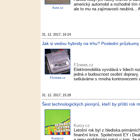
americký automobil a rozhodně tím n
Auto.cz
ale to mu na zajímavosti neubírá... A
31. 12. 2017, 16:24
Jak si vedou hybridy na trhu? Poslední průzkum
F1news.cz
Elektromobilita vyvolává v lidech r
jedná o budoucnost osobní dopravy, 
F1news.cz
setkáváme s mnoha kontroverzemi a 
31. 12. 2017, 15:28
Šest technologických pionýrů, kteří by příští rok m
Kurzy.cz
Letošní rok byl z hlediska primárníc
finanční krize. Společnosti EY i D
Kurzy.cz
a jemu podobnými notují v tom, že př