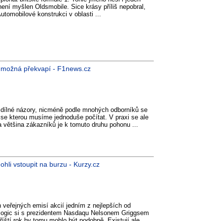
ení myšlen Oldsmobile. Sice krásy příliš nepobral,
utomobilové konstrukci v oblasti ...
y možná překvapí - F1news.cz
ozdílné názory, nicméně podle mnohých odborníků se
se kterou musíme jednoduše počítat. V praxi se ale
většina zákazníků je k tomuto druhu pohonu ...
ohli vstoupit na burzu - Kurzy.cz
h veřejných emisí akcií jedním z nejlepších od
ealogic si s prezidentem Nasdaqu Nelsonem Griggsem
íští rok by tomu mohlo být podobně. Existují ale ...