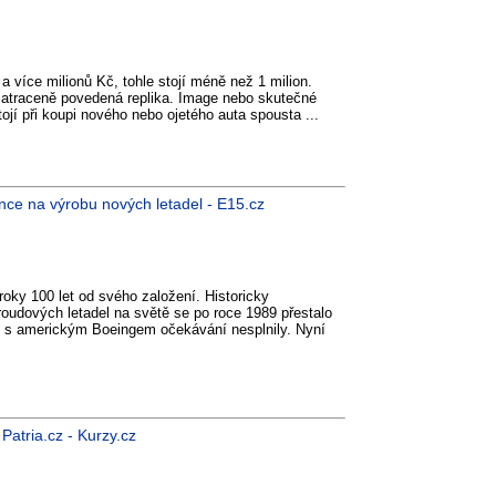
 více milionů Kč, tohle stojí méně než 1 milion.
e zatraceně povedená replika. Image nebo skutečné
jí při koupi nového nebo ojetého auta spousta ...
šance na výrobu nových letadel - E15.cz
oky 100 let od svého založení. Historicky
oudových letadel na světě se po roce 1989 přestalo
ví s americkým Boeingem očekávání nesplnily. Nyní
Patria.cz - Kurzy.cz