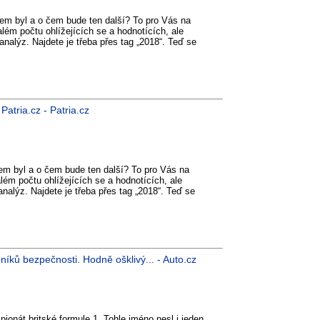
čem byl a o čem bude ten další? To pro Vás na
lém počtu ohlížejících se a hodnotících, ale
nalýz. Najdete je třeba přes tag „2018“. Teď se
atria.cz - Patria.cz
em byl a o čem bude ten další? To pro Vás na
ém počtu ohlížejících se a hodnotících, ale
alýz. Najdete je třeba přes tag „2018“. Teď se
níků bezpečnosti. Hodně ošklivý... - Auto.cz
pionát britské formule 1. Tohle jméno nesl i jeden