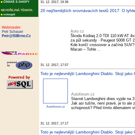
ČÍNSKÉ E-SHOPY
31. 12. 2017, 19:36
20 nejčtenějších srovnávacích testů 2017. O tyhle 
NEVEŘEJNÁ TÉMATA:
vstoupit
Webmaster:
Auto.cz
Petr Schauer
Škoda Kodiaq 2.0 TDI 110 kW AT 4x
Petr@ISIBrno.Cz
za půl sekundy · Peugeot 5008 GT 
Kde končí crossover a začíná SUV? 
Macan – Tohle ...
31. 12. 2017, 17:57
Toto je nejlevnější Lamborghini Diablo. Stojí jak
Autoforum.cz
Slavné Lamborghini dnes vyjde na 3 a
Jak asi tušíte, není pravé, je to al
Autoforum.cz
schopnosti? Před tímto dilematem sto
31. 12. 2017, 17:17
Toto je nejlevnější Lamborghini Diablo. Stojí jak