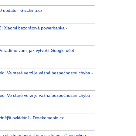
0 update - Gizchina.cz
36: Xiaomi bezdrátová powerbanka -
oradíme vám, jak vytvořit Google účet -
oid. Ve staré verzi je vážná bezpečnostní chyba -
oid. Ve staré verzi je vážná bezpečnostní chyba -
dnější ovládání - Dotekomanie.cz
a vlastním operačním systému - Chip.online