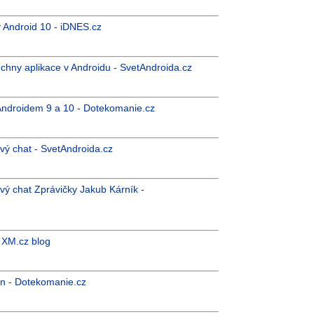
y Android 10 - iDNES.cz
chny aplikace v Androidu - SvetAndroida.cz
 Androidem 9 a 10 - Dotekomanie.cz
vý chat - SvetAndroida.cz
ý chat Zprávičky Jakub Kárník -
- XM.cz blog
in - Dotekomanie.cz