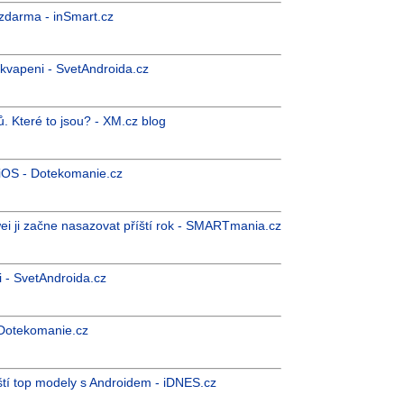
 zdarma - inSmart.cz
ekvapeni - SvetAndroida.cz
ů. Které to jsou? - XM.cz blog
 iOS - Dotekomanie.cz
i ji začne nasazovat příští rok - SMARTmania.cz
i - SvetAndroida.cz
 Dotekomanie.cz
ští top modely s Androidem - iDNES.cz