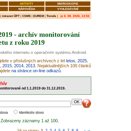
AKTIVITY
MIKROSKOPIE
NÁPOVĚDA
VYHLEDÁVÁNÍ
|
intranet ÚPT
|
CSMS
|
EUREM
|
Trends
|
je 6. 08. 2026, 13:52
019 - archív monitorování
etu z roku 2019
českého internetu o operačním systému Android.
dete v příslušných archívech z let
letos
,
2025
,
,
2015
,
2014
,
2013
. Nejaktuálnějších 100 článků
ajdete
na stránce on-line odkazů
.
hív
nitorované od 1.1.2019 do 31.12.2019.
 slova
kterékoliv slovo
 Zobrazeny záznamy 1 až 100.
Jdi na stranu:
1
,
2
,
3
,
4
,
5
,
6
,
7
,
8
,
9
..
>
>|