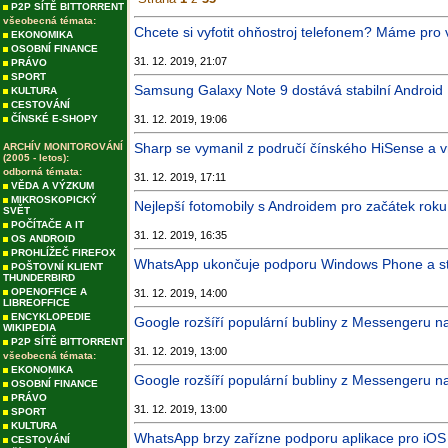
P2P SÍTĚ BITTORRENT
všeobecná témata:
Chcete si vyfotit ohňostroj telefonem? Máme pro 
EKONOMIKA
OSOBNÍ FINANCE
31. 12. 2019, 21:07
PRÁVO
SPORT
Samsung Galaxy Note 9 dostává stabilní Android 
KULTURA
CESTOVÁNÍ
ČÍNSKÉ E-SHOPY
31. 12. 2019, 19:06
Sharp se vymanil z područí čínského HiSense a v
ARCHÍV MONITOROVÁNÍ
(2005 - letos):
odborná témata:
31. 12. 2019, 17:11
VĚDA A VÝZKUM
MIKROSKOPICKÝ
Nejlepší fotomobily s Androidem pro začátek roku
SVĚT
POČÍTAČE A IT
31. 12. 2019, 16:35
OS ANDROID
PROHLÍŽEČ FIREFOX
WhatsApp ukončuje podporu Windows Phone a star
POŠTOVNÍ KLIENT
THUNDERBIRD
OPENOFFICE A
31. 12. 2019, 14:00
LIBREOFFICE
ENCYKLOPEDIE
Google rozšíří populární bubliny z Messengeru n
WIKIPEDIA
P2P SÍTĚ BITTORRENT
31. 12. 2019, 13:00
všeobecná témata:
EKONOMIKA
Google rozšíří populární bubliny z Messengeru n
OSOBNÍ FINANCE
PRÁVO
31. 12. 2019, 13:00
SPORT
KULTURA
WhatsApp brzy zařízne podporu aplikace pro iOS 
CESTOVÁNÍ