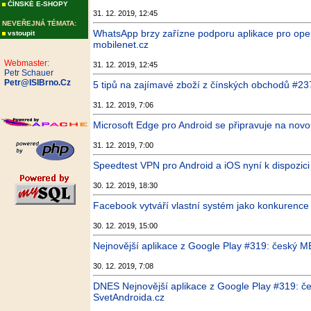
ČÍNSKÉ E-SHOPY
31. 12. 2019, 12:45
NEVEŘEJNÁ TÉMATA:
WhatsApp brzy zařízne podporu aplikace pro oper
vstoupit
mobilenet.cz
Webmaster:
31. 12. 2019, 12:45
Petr Schauer
Petr@ISIBrno.Cz
5 tipů na zajímavé zboží z čínských obchodů #23
31. 12. 2019, 7:06
Microsoft Edge pro Android se připravuje na nov
31. 12. 2019, 7:00
Speedtest VPN pro Android a iOS nyní k dispozici
30. 12. 2019, 18:30
Facebook vytváří vlastní systém jako konkurence 
30. 12. 2019, 15:00
Nejnovější aplikace z Google Play #319: český MB
30. 12. 2019, 7:08
DNES Nejnovější aplikace z Google Play #319: čes
SvetAndroida.cz