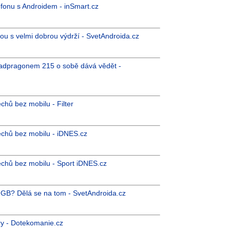
efonu s Androidem - inSmart.cz
lou s velmi dobrou výdrží - SvetAndroida.cz
Snadpragonem 215 o sobě dává vědět -
chů bez mobilu - Filter
echů bez mobilu - iDNES.cz
echů bez mobilu - Sport iDNES.cz
 GB? Dělá se na tom - SvetAndroida.cz
ry - Dotekomanie.cz