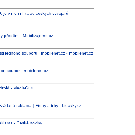
 je v nich i hra od českých vývojářů -
y předtím - Mobilizujeme.cz
sti jednoho souboru | mobilenet.cz - mobilenet.cz
den soubor - mobilenet.cz
ndroid - MediaGuru
yžádaná reklama | Firmy a trhy - Lidovky.cz
reklama - České noviny