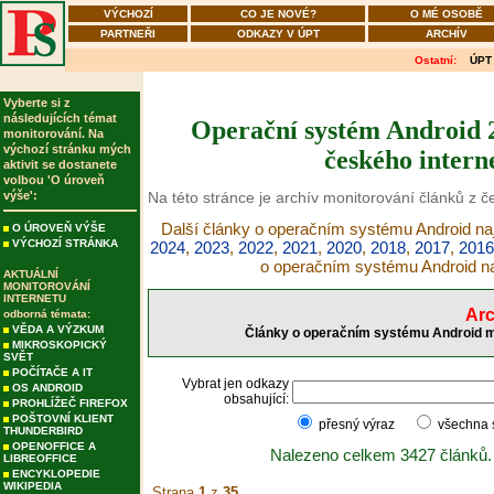
VÝCHOZÍ
CO JE NOVÉ?
O MÉ OSOBĚ
PARTNEŘI
ODKAZY V ÚPT
ARCHÍV
Ostatní:
ÚPT
Vyberte si z
následujících témat
Operační systém Android 2
monitorování. Na
výchozí stránku mých
českého intern
aktivit se dostanete
volbou 'O úroveň
výše':
Na této stránce je archív monitorování článků z 
Další články o operačním systému Android naj
O ÚROVEŇ VÝŠE
VÝCHOZÍ STRÁNKA
2024
,
2023
,
2022
,
2021
,
2020
,
2018
,
2017
,
2016
o operačním systému Android n
AKTUÁLNÍ
MONITOROVÁNÍ
INTERNETU
Arc
odborná témata:
VĚDA A VÝZKUM
Články o operačním systému Android mo
MIKROSKOPICKÝ
SVĚT
POČÍTAČE A IT
Vybrat jen odkazy
OS ANDROID
obsahující:
PROHLÍŽEČ FIREFOX
POŠTOVNÍ KLIENT
přesný výraz
všechna
THUNDERBIRD
OPENOFFICE A
Nalezeno celkem 3427 článků.
LIBREOFFICE
ENCYKLOPEDIE
WIKIPEDIA
Strana
1
z
35