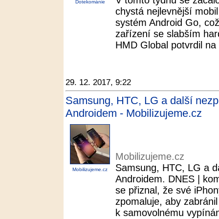
V tomto týdnu se začal
Dotekománie
chystá nejlevnější mobi
systém Android Go, což 
zařízení se slabším ha
HMD Global potvrdil na T
29. 12. 2017, 9:22
Samsung, HTC, LG a další nezpo
Androidem - Mobilizujeme.cz
Mobilizujeme.cz
Samsung, HTC, LG a dal
Mobilizujeme.cz
Androidem. DNES | kome
se přiznal, že své iPh
zpomaluje, aby zabránil
k samovolnému vypínání.