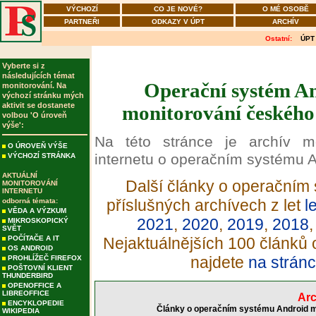
VÝCHOZÍ
CO JE NOVÉ?
O MÉ OSOBĚ
PARTNEŘI
ODKAZY V ÚPT
ARCHÍV
Ostatní:
ÚPT
Vyberte si z
následujících témat
Operační systém An
monitorování. Na
výchozí stránku mých
aktivit se dostanete
monitorování českého 
volbou 'O úroveň
výše':
Na této stránce je archív m
O ÚROVEŇ VÝŠE
internetu o operačním systému A
VÝCHOZÍ STRÁNKA
AKTUÁLNÍ
Další články o operačním 
MONITOROVÁNÍ
INTERNETU
příslušných archívech z let
l
odborná témata:
VĚDA A VÝZKUM
2021
,
2020
,
2019
,
2018
MIKROSKOPICKÝ
SVĚT
POČÍTAČE A IT
Nejaktuálnějších 100 článků
OS ANDROID
najdete
na stránc
PROHLÍŽEČ FIREFOX
POŠTOVNÍ KLIENT
THUNDERBIRD
OPENOFFICE A
LIBREOFFICE
Arc
ENCYKLOPEDIE
Články o operačním systému Android mo
WIKIPEDIA