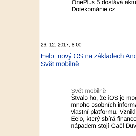
OnePlus 5 dostává aktua
Dotekománie.cz
26. 12. 2017, 8:00
Eelo: nový OS na základech And
Svět mobilně
Svět mobilně
Štvalo ho, že iOS je moc
mnoho osobních informac
vlastní platformu. Vznik
Eelo, který sbírá financ
nápadem stojí Gaël Duva