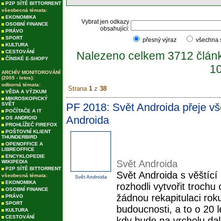
P2P SÍTĚ BITTORRENT
všeobecná témata:
EKONOMIKA
Vybrat jen odkazy
OSOBNÍ FINANCE
obsahující:
PRÁVO
SPORT
přesný výraz
všechna
KULTURA
CESTOVÁNÍ
Nalezeno celkem 3712 člán
ČÍNSKÉ E-SHOPY
10
ARCHÍV MONITOROVÁNÍ
(2005 - letos):
odborná témata:
Strana
1
z
38
VĚDA A VÝZKUM
MIKROSKOPICKÝ
SVĚT
PF 2018: Svět Androida přeje vš
POČÍTAČE A IT
Androida
OS ANDROID
PROHLÍŽEČ FIREFOX
POŠTOVNÍ KLIENT
THUNDERBIRD
OPENOFFICE A
LIBREOFFICE
ENCYKLOPEDIE
Svět Androida
WIKIPEDIA
P2P SÍTĚ BITTORRENT
Svět Androida s věštící
všeobecná témata:
Svět Androida
EKONOMIKA
rozhodli vytvořit trochu
OSOBNÍ FINANCE
žádnou rekapitulaci rok
PRÁVO
SPORT
budoucnosti, a to o 20 
KULTURA
CESTOVÁNÍ
kdy bude na vrcholu dalš