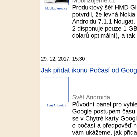
Mobilizujeme.cz
Produktový šéf HMD Glo
Mobilizujeme.cz
potvrdil, že levná Nokia
Androidu 7.1.1 Nougat,
2 disponuje pouze 1 GB
dolarů optimální), a tak 
29. 12. 2017, 15:30
Jak přidat ikonu Počasí od Goog
Svět Androida
Původní panel pro vyhl
Svět Androida
Google postupem času r
se v Chytré karty Google
o počasí a předpověď na
vám ukážeme, jak přidat