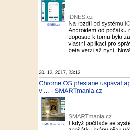
iDNES.cz
Na rozdíl od systému i
iDNES.cz
Androidem od počátku 
doposud k tomu bylo zapo
vlastní aplikaci pro spr
beta verzi až nyní. Nová
30. 12. 2017, 23:12
Chrome OS přestane uspávat apl
v ... - SMARTmania.cz
SMARTmania.cz
I když počítače se sy
SMARTmania.cz
zpočátku brány nijak v