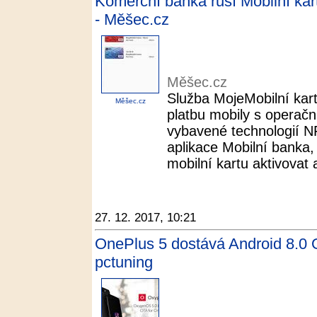
Komerční banka ruší Mobilní kar
- Měšec.cz
Měšec.cz
Služba MojeMobilní ka
Měšec.cz
platbu mobily s operač
vybavené technologií N
aplikace Mobilní banka, 
mobilní kartu aktivovat 
27. 12. 2017, 10:21
OnePlus 5 dostává Android 8.0 
pctuning