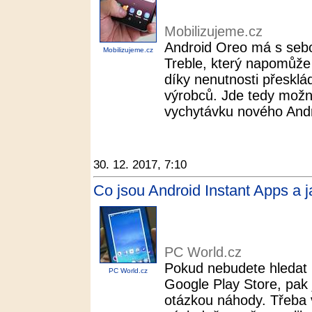
Mobilizujeme.cz
Android Oreo má s sebou
Mobilizujeme.cz
Treble, který napomůže
díky nenutnosti přesklá
výrobců. Jde tedy možná
vychytávku nového Andr
30. 12. 2017, 7:10
Co jsou Android Instant Apps a ja
PC World.cz
Pokud nebudete hledat 
PC World.cz
Google Play Store, pak 
otázkou náhody. Třeba 