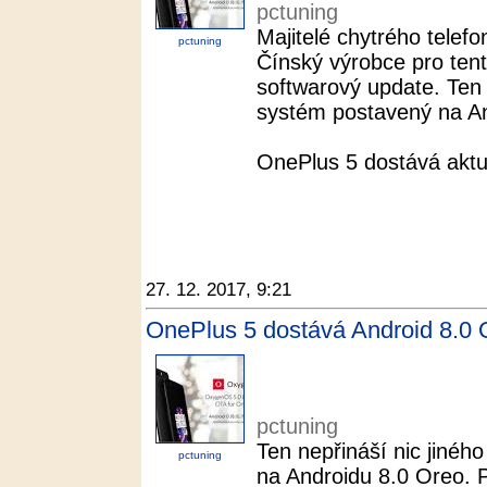
pctuning
Majitelé chytrého telef
pctuning
Čínský výrobce pro tento
softwarový update. Ten 
systém postavený na An
OnePlus 5 dostává aktu
27. 12. 2017, 9:21
OnePlus 5 dostává Android 8.0 O
pctuning
Ten nepřináší nic jiné
pctuning
na Androidu 8.0 Oreo. 