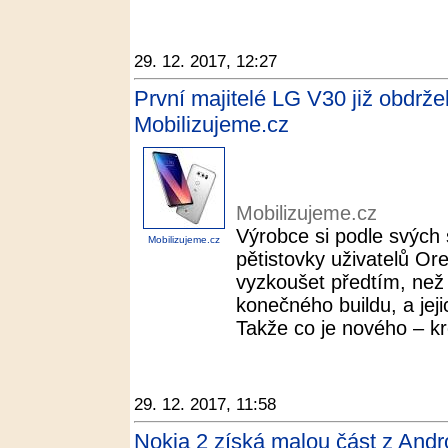
29. 12. 2017, 12:27
První majitelé LG V30 již obdrže
Mobilizujeme.cz
Mobilizujeme.cz
Výrobce si podle svých 
Mobilizujeme.cz
pětistovky uživatelů Or
vyzkoušet předtím, než 
konečného buildu, a jej
Takže co je nového – kr
29. 12. 2017, 11:58
Nokia 2 získá malou část z And