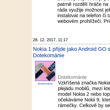
patrně rozdělí hráče na
ráda využije možnost je
instalovat na telefon či 
webovém prohlížeči. Prin
28. 12. 2017, 11:17
Nokia 1 přijde jako Android GO 
Dotekománie
Dotekománie
Vzkříšená značka Noki
Dotekománie
plejádu mobilů, mezi kt
model Nokia 2 nebo top 
očekáváme Nokii 9, kte
rámečky. Celkově by se 