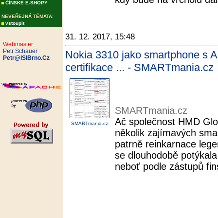
ČÍNSKÉ E-SHOPY
NEVEŘEJNÁ TÉMATA:
vstoupit
31. 12. 2017, 15:48
Webmaster:
Petr Schauer
Nokia 3310 jako smartphone s 
Petr@ISIBrno.Cz
certifikace ... - SMARTmania.cz
SMARTmania.cz
Ač společnost HMD Glob
SMARTmania.cz
několik zajímavých smar
patrně reinkarnace lege
se dlouhodobě potýkala
neboť podle zástupů fins