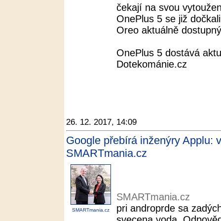
čekají na svou vytoužen
OnePlus 5 se již dočkali
Oreo aktuálně dostupný 
OnePlus 5 dostává aktua
Dotekománie.cz
26. 12. 2017, 14:09
Google přebírá inženýry Applu: v
SMARTmania.cz
SMARTmania.cz
pri androprde sa zadýc
SMARTmania.cz
svecena voda. Odpovědě