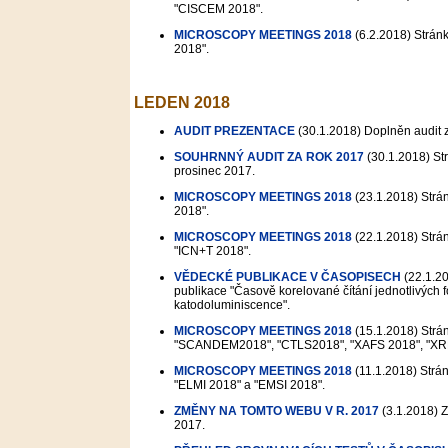
"CISCEM 2018".
MICROSCOPY MEETINGS 2018
(6.2.2018)
Stránk
2018".
LEDEN 2018
AUDIT PREZENTACE
(30.1.2018)
Doplněn audit 
SOUHRNNÝ AUDIT ZA ROK 2017
(30.1.2018)
Str
prosinec 2017.
MICROSCOPY MEETINGS 2018
(23.1.2018)
Strán
2018".
MICROSCOPY MEETINGS 2018
(22.1.2018)
Strán
"ICN+T 2018".
VĚDECKÉ PUBLIKACE V ČASOPISECH
(22.1.2
publikace "Časově korelované čítání jednotlivých
katodoluminiscence".
MICROSCOPY MEETINGS 2018
(15.1.2018)
Strán
"SCANDEM2018", "CTLS2018", "XAFS 2018", "XRM20
MICROSCOPY MEETINGS 2018
(11.1.2018)
Strán
"ELMI 2018" a "EMSI 2018".
ZMĚNY NA TOMTO WEBU V R. 2017
(3.1.2018)
Z
2017.