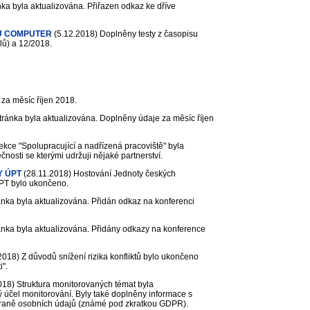
ka byla aktualizována. Přiřazen odkaz ke dříve
U COMPUTER
(5.12.2018)
Doplněny testy z časopisu
lů) a 12/2018.
za měsíc říjen 2018.
ránka byla aktualizována. Doplněny údaje za měsíc říjen
ekce "Spolupracující a nadřízená pracoviště" byla
osti se kterými udržuji nějaké partnerství.
Y ÚPT
(28.11.2018)
Hostování Jednoty českých
PT bylo ukončeno.
nka byla aktualizována. Přidán odkaz na konferenci
nka byla aktualizována. Přidány odkazy na konference
2018)
Z důvodů snížení rizika konfliktů bylo ukončeno
i".
018)
Struktura monitorovaných témat byla
 účel monitorování. Byly také doplněny informace s
hraně osobních údajů (známé pod zkratkou GDPR).