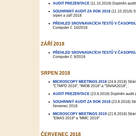
AUDIT PREZENTACE
(11.10.2018)
Doplněn audit
SOUHRNNÝ AUDIT ZA ROK 2018
(11.10.2018)
St
srpen a září 2018.
PŘEHLED SROVNAVACÍCH TESTŮ V ČASOPIS
Computer č. 10/2018.
ZÁŘÍ 2018
PŘEHLED SROVNAVACÍCH TESTŮ V ČASOPIS
Computer č. 9/2018.
SRPEN 2018
MICROSCOPY MEETINGS 2018
(24.8.2018)
Strán
"CTMPD 2018", "IMOB 2018" a "SNAIA2018", .
AUDIT PREZENTACE
(23.8.2018)
Doplněn audit 
SOUHRNNÝ AUDIT ZA ROK 2018
(23.8.2018)
Str
červenec 2018.
MICROSCOPY MEETINGS 2019
(21.8.2018)
Strán
"EMAS 2019" a "MMC 2019".
ČERVENEC 2018