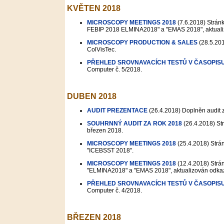
KVĚTEN 2018
MICROSCOPY MEETINGS 2018
(7.6.2018)
Stránk
FEBIP 2018 ELMINA2018" a "EMAS 2018", aktuali
MICROSCOPY PRODUCTION & SALES
(28.5.20
ColVisTec.
PŘEHLED SROVNAVACÍCH TESTŮ V ČASOPIS
Computer č. 5/2018.
DUBEN 2018
AUDIT PREZENTACE
(26.4.2018)
Doplněn audit 
SOUHRNNÝ AUDIT ZA ROK 2018
(26.4.2018)
Str
březen 2018.
MICROSCOPY MEETINGS 2018
(25.4.2018)
Strán
"ICEBSST 2018".
MICROSCOPY MEETINGS 2018
(12.4.2018)
Strán
"ELMINA2018" a "EMAS 2018", aktualizován odka
PŘEHLED SROVNAVACÍCH TESTŮ V ČASOPIS
Computer č. 4/2018.
BŘEZEN 2018