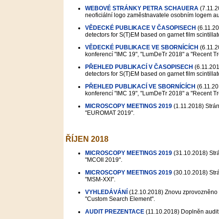
WEBOVÉ STRÁNKY PETRA SCHAUERA
(7.11.2
neoficiální logo zaměstnavatele osobním logem au
VĚDECKÉ PUBLIKACE V ČASOPISECH
(6.11.2
detectors for S(T)EM based on garnet film scintilla
VĚDECKÉ PUBLIKACE VE SBORNÍCÍCH
(6.11.2
konferencí "IMC 19", "LumDeTr 2018" a "Recent Tr
PŘEHLED PUBLIKACÍ V ČASOPISECH
(6.11.20
detectors for S(T)EM based on garnet film scintillat
PŘEHLED PUBLIKACÍ VE SBORNÍCÍCH
(6.11.20
konferencí "IMC 19", "LumDeTr 2018" a "Recent Tr
MICROSCOPY MEETINGS 2019
(1.11.2018)
Strán
"EUROMAT 2019".
ŘÍJEN 2018
MICROSCOPY MEETINGS 2019
(31.10.2018)
Strá
"MCOII 2019".
MICROSCOPY MEETINGS 2019
(30.10.2018)
Strá
"MSM-XXI".
VYHLEDÁVÁNÍ
(12.10.2018)
Znovu zprovozněno m
"Custom Search Element".
AUDIT PREZENTACE
(11.10.2018)
Doplněn audit 