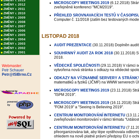
ZMĚNY r. 2013
MICROSCOPY MEETINGS 2019
(6.12.2018)
Strán
ZMĚNY r. 2012
zveřejněné konferenci "MCM2019".
ZMĚNY r. 2011
ZMĚNY r. 2010
PŘEHLED SROVNAVACÍCH TESTŮ V ČASOPIS
ZMĚNY r. 2009
Computer č. 11/2018 (zatím bez testovaných mode
ZMĚNY r. 2008
ZMĚNY r. 2007
ZMĚNY r. 2006
ZMĚNY r. 2005
LISTOPAD 2018
ZMĚNY r. 2004
ZMĚNY r. 2003
AUDIT PREZENTACE
(30.11.2018)
Doplněn audit 
ZMĚNY r. 2002
ZMĚNY r. 2001
SOUHRNNÝ AUDIT ZA ROK 2018
(30.11.2018)
St
2018.
VĚDECKÉ SPOLEČNOSTI
(29.11.2018)
V rámci s
Webmaster:
vytvořena nová stránka s odkazy na vědecké společn
Petr Schauer
Petr@ISIBrno.Cz
ODKAZY NA VÝZNAMNÉ SERVERY A STRÁNK
matematiků a fyziků (JČMF) na WWW serverech Ú
MICROSCOPY MEETINGS 2019
(23.11.2018)
Strá
"ISPM 2019".
MICROSCOPY MEETINGS 2019
(16.11.2018)
Strá
"FOM 2019" a "Seeing is Believing 2019".
CENTRUM MONITOROVÁNÍ INTERNETU
(13.11.
zveřejňování monitorování v rámci tématu "Událost
CENTRUM MONITOROVÁNÍ INTERNETU
(7.11.2
přeorganizována tak, aby lépe vystihovala odborný
ohledem na nově platné právní předpisy EU o oc