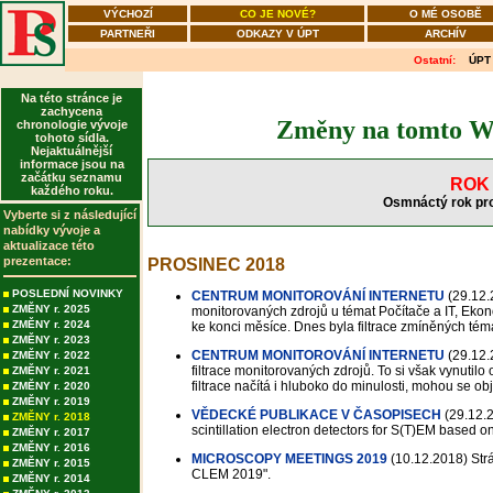
VÝCHOZÍ
CO JE NOVÉ?
O MÉ OSOBĚ
PARTNEŘI
ODKAZY V ÚPT
ARCHÍV
Ostatní:
ÚPT
Na této stránce je
zachycena
Změny na tomto WW
chronologie vývoje
tohoto sídla.
Nejaktuálnější
informace jsou na
začátku seznamu
ROK 
každého roku.
Osmnáctý rok pr
Vyberte si z následující
nabídky vývoje a
aktualizace této
prezentace:
PROSINEC 2018
POSLEDNÍ NOVINKY
CENTRUM MONITOROVÁNÍ INTERNETU
(29.12.
ZMĚNY r. 2025
monitorovaných zdrojů u témat Počítače a IT, Ekon
ZMĚNY r. 2024
ke konci měsíce. Dnes byla filtrace zmíněných té
ZMĚNY r. 2023
CENTRUM MONITOROVÁNÍ INTERNETU
(29.12.
ZMĚNY r. 2022
filtrace monitorovaných zdrojů. To si však vynutil
ZMĚNY r. 2021
filtrace načítá i hluboko do minulosti, mohou se obj
ZMĚNY r. 2020
ZMĚNY r. 2019
VĚDECKÉ PUBLIKACE V ČASOPISECH
(29.12.
ZMĚNY r. 2018
scintillation electron detectors for S(T)EM based on 
ZMĚNY r. 2017
ZMĚNY r. 2016
MICROSCOPY MEETINGS 2019
(10.12.2018)
Strá
ZMĚNY r. 2015
CLEM 2019".
ZMĚNY r. 2014