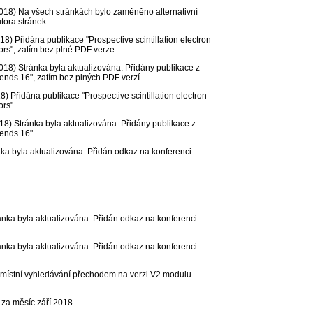
018)
Na všech stránkách bylo zaměněno alternativní
tora stránek.
018)
Přidána publikace "Prospective scintillation electron
tors", zatím bez plné PDF verze.
018)
Stránka byla aktualizována. Přidány publikace z
ends 16", zatím bez plných PDF verzí.
18)
Přidána publikace "Prospective scintillation electron
ors".
18)
Stránka byla aktualizována. Přidány publikace z
ends 16".
ka byla aktualizována. Přidán odkaz na konferenci
nka byla aktualizována. Přidán odkaz na konferenci
nka byla aktualizována. Přidán odkaz na konferenci
ístní vyhledávání přechodem na verzi V2 modulu
za měsíc září 2018.