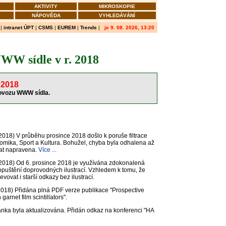
AKTIVITY
MIKROSKOPIE
NÁPOVĚDA
VYHLEDÁVÁNÍ
|
intranet ÚPT
|
CSMS
|
EUREM
|
Trends
|
je 9. 08. 2026, 13:20
W sídle v r. 2018
2018
ovozu WWW sídla.
2018)
V průběhu prosince 2018 došlo k poruše filtrace
omika, Sport a Kultura. Bohužel, chyba byla odhalena až
mat napravena.
Více ...
2018)
Od 6. prosince 2018 je využívána zdokonalená
o opuštění doprovodných ilustrací. Vzhledem k tomu, že
evovat i starší odkazy bez ilustrací.
2018)
Přidána plná PDF verze publikace "Prospective
garnet film scintillators".
nka byla aktualizována. Přidán odkaz na konferenci "HA