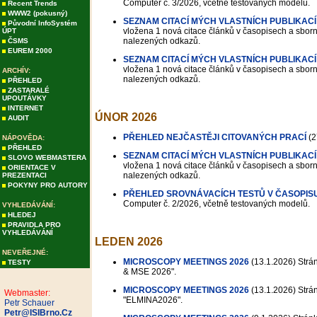
Computer č. 3/2026, včetně testovaných modelů.
Recent Trends
WWW2 (pokusný)
SEZNAM CITACÍ MÝCH VLASTNÍCH PUBLIKACÍ
Původní InfoSystém
vložena 1 nová citace článků v časopisech a sborní
ÚPT
nalezených odkazů.
ČSMS
EUREM 2000
SEZNAM CITACÍ MÝCH VLASTNÍCH PUBLIKACÍ
vložena 1 nová citace článků v časopisech a sborní
ARCHÍV:
nalezených odkazů.
PŘEHLED
ZASTARALÉ
UPOUTÁVKY
INTERNET
ÚNOR 2026
AUDIT
PŘEHLED NEJČASTĚJI CITOVANÝCH PRACÍ
(2
NÁPOVĚDA:
PŘEHLED
SEZNAM CITACÍ MÝCH VLASTNÍCH PUBLIKACÍ
SLOVO WEBMASTERA
vložena 1 nová citace článků v časopisech a sborní
ORIENTACE V
nalezených odkazů.
PREZENTACI
POKYNY PRO AUTORY
PŘEHLED SROVNÁVACÍCH TESTŮ V ČASOPIS
Computer č. 2/2026, včetně testovaných modelů.
VYHLEDÁVÁNÍ:
HLEDEJ
PRAVIDLA PRO
VYHLEDÁVÁNÍ
LEDEN 2026
NEVEŘEJNÉ:
MICROSCOPY MEETINGS 2026
(13.1.2026)
Strán
TESTY
& MSE 2026".
MICROSCOPY MEETINGS 2026
(13.1.2026)
Strán
Webmaster:
"ELMINA2026".
Petr Schauer
Petr@ISIBrno.Cz