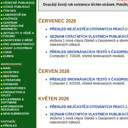
VĚDECKÉ PUBLIKACE
Dvacátý šestý rok existence těchto stránek. Polož
CITACE PUBLIKACÍ
TÝM SKS
LABORATOŘ EM
POČÍTAČE
ČERVENEC 2026
CENTRUM
MONITOROVÁNÍ
PŘEHLED NEJČASTĚJI CITOVANÝCH PRACÍ
(2
INTERNETU
AKTUALITY O VĚDĚ A
VÝZKUMU
SEZNAM CITACÍ MÝCH VLASTNÍCH PUBLIKACÍ
ZACHYCENO Z MÉDIÍ
vložena 1 nová citace článků v časopisech a sborní
PRO ADMINISTRATIVU
nalezených odkazů.
ÚVAHY A POSTŘEHY
PŘEHLED SROVNÁVACÍCH TESTŮ V ČASOPIS
CSEM
Computer č. 7/2026, včetně testovaných modelů.
EUREM
MIKROSKOPIE:
MAIN
ČERVEN 2026
SOCIETIES
MEETINGS
PŘEHLED SROVNÁVACÍCH TESTŮ V ČASOPIS
LITERATURE
Computer č. 6/2026, včetně testovaných modelů.
DATABASE
LABORATORIES
PRODUCTION &
SALES
KVĚTEN 2026
E-LEARNING &
SOFTWARE
INFORMATION
PŘEHLED NEJČASTĚJI CITOVANÝCH PRACÍ
(1
RESOURCES
NEW SUBMISSION
SEZNAM CITACÍ MÝCH VLASTNÍCH PUBLIKACÍ
vložena 1 nová citace článků v časopisech a sborní
PARTNEŘI:
nalezených odkazů.
PŘEHLED