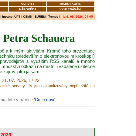
AKTIVITY
MIKROSKOPIE
NÁPOVĚDA
VYHLEDÁVÁNÍ
|
intranet ÚPT
|
CSMS
|
EUREM
|
Trends
|
je 6. 08. 2026, 04:05
 Petra Schauera
obě a k mým aktivitám. Kromě toho prezentace
 techniku (především o elektronovou mikroskopii)
zpravodajství s využitím RSS kanálů a mnoho
é množství odkazů na místní i vzdálené užitečné
né zájmy jako já sám.
21. 07. 2026, 17:23.
ajské servery. Ty jsou aktualizovány nepřetržitě se
 najdete v rubrice
'Co je nové'
.
2026