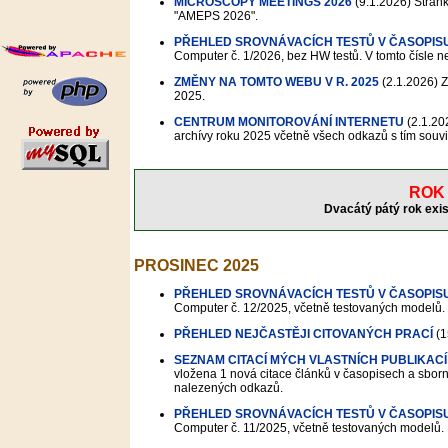
MICROSCOPY MEETINGS 2026
(9.1.2026)
Stránk
"AMEPS 2026".
PŘEHLED SROVNÁVACÍCH TESTŮ V ČASOPIS
Computer č. 1/2026, bez HW testů. V tomto čísle 
ZMĚNY NA TOMTO WEBU V R. 2025
(2.1.2026)
Z
2025.
CENTRUM MONITOROVÁNÍ INTERNETU
(2.1.20
archívy roku 2025 včetně všech odkazů s tím souvi
ROK 
Dvacátý pátý rok exis
PROSINEC 2025
PŘEHLED SROVNÁVACÍCH TESTŮ V ČASOPIS
Computer č. 12/2025, včetně testovaných modelů.
PŘEHLED NEJČASTĚJI CITOVANÝCH PRACÍ
(1
SEZNAM CITACÍ MÝCH VLASTNÍCH PUBLIKACÍ
vložena 1 nová citace článků v časopisech a sborní
nalezených odkazů.
PŘEHLED SROVNÁVACÍCH TESTŮ V ČASOPIS
Computer č. 11/2025, včetně testovaných modelů.