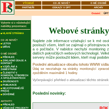
VÝCHOZÍ
CO JE NOVÉ?
O MÉ OSOBĚ
PARTNEŘI
ODKAZY V ÚPT
ARCHÍV
Ostatní:
ÚPT
Vyberte si z následující
nabídky prezentace:
Webové stránky
HLAVNÍ STRÁNKA
CO JE NOVÉ?
Najdete zde informace vztahující se k mé os
LETOS
poslouží všem, kteří se zajímají o přístrojovou
DŘÍVE
a o počítače. V nabídce nechybí monitoring 
dalších pokročilých webových technologií. Velk
O MÉ OSOBĚ:
servery může posloužit lidem, kteří mají podob
PŘEHLED
ZÁKLADNÍ ÚDAJE A
KONTAKT
Poslední aktualizace obsahu tohoto WWW sídla: 
VZDĚLÁNÍ A
Údaj se nevztahuje na stránky monitorující zpravod
ZAMĚSTNÁNÍ
zpožděním maximálně 1 hodiny.
ČLENSTVÍ V
KOMISÍCH, VÝBORECH
A SPOLEČNOSTECH
Vyčerpávající přehled o aktualizaci těchto stránek
ZKUŠENOSTI
PUBLIKACE
NEJCITOVANĚJŠÍ
PRÁCE
Poslední novinky:
DŮVĚRNÉ
AKTIVITY:
PŘEHLED
ROK 
VĚDECKÉ PROJEKTY