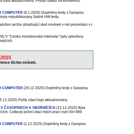
a byla aktualizována. Přidán odkaz na konferenci
U COMPUTER
(8.1.2026)
Doplněny testy z časopisu
nebyly nepublikovány žádné HW testy.
aložen archív obsahující sled novinek v mé prezentaci v r.
26)
V "Centru monitorování internetu" byly vytvořeny
sejících.
2025
tence těchto stránek.
U COMPUTER
(26.12.2025)
Doplněny testy z časopisu
5.12.2025)
Počty citací byly aktualizovány.
 V ČASOPISECH A SBORNÍCÍCH
(15.12.2025)
Byla
cích. Celkový počet citací mých prací nyní činí 989
U COMPUTER
(1.12.2025)
Doplněny testy z časopisu