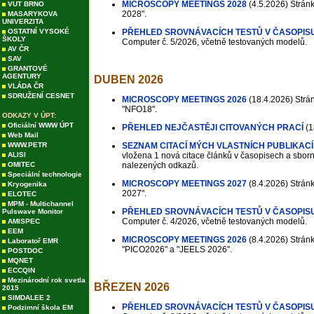
MICROSCOPY MEETINGS 2028
(4.5.2026)
Stránk
VUT BRNO
2028".
MASARYKOVA
UNIVERZITA
OSTATNÍ VYSOKÉ
PŘEHLED SROVNÁVACÍCH TESTŮ V ČASOPIS
ŠKOLY
Computer č. 5/2026, včetně testovaných modelů.
AV ČR
SAV
GRANTOVÉ
AGENTURY
DUBEN 2026
VLÁDA ČR
SDRUŽENÍ CESNET
MICROSCOPY MEETINGS 2026
(18.4.2026)
Strán
"NFO18".
ODKAZY V ÚPT:
Oficiální WWW ÚPT
PŘEHLED NEJČASTĚJI CITOVANÝCH PRACÍ
(1
Web Mail
WWW.PETR
SEZNAM CITACÍ MÝCH VLASTNÍCH PUBLIKACÍ
ALISI
vložena 1 nová citace článků v časopisech a sborní
OMITEC
nalezených odkazů.
Speciální technologie
MICROSCOPY MEETINGS 2027
(8.4.2026)
Stránk
Kryogenika
2027".
ELOTEC
MPM - Multichannel
PŘEHLED SROVNÁVACÍCH TESTŮ V ČASOPIS
Pulswave Monitor
Computer č. 4/2026, včetně testovaných modelů.
AMISPEC
EEM
MICROSCOPY MEETINGS 2026
(8.4.2026)
Stránk
Laboratoř EMR
"PICO2026" a "JEELS 2026".
POSTDOC
MQNET
ECCQIN
Mezinárodní rok svetla
BŘEZEN 2026
2015
SIMDALEE 2
PŘEHLED SROVNÁVACÍCH TESTŮ V ČASOPIS
Podzimní škola EM