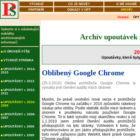
VÝCHOZÍ
CO JE NOVÉ?
O MÉ OSOBĚ
PARTNEŘI
ODKAZY V ÚPT
ARCHÍV
Ostatní:
ÚPT
Vyberte si z následující
nabídky
Archív upoutávek 
archivovaných
informací:
O ÚROVEŇ VÝŠE
20
Upoutávky, které byly
VÝCHOZÍ STRÁNKA
UPOUTÁVKY r. 2014-
Oblíbený Google Chrome
2015
UPOUTÁVKY r. 2013
(25.3.2010) Obliba prohlížeče Google Chrome si
vynutila jiné členění auditu mých stránek.
UPOUTÁVKY r. 2012-
2011
Myslím, že právě uvolnění nové verze 4 prohlížeče
UPOUTÁVKY r. 2010-
Google Chrome na začátku r. 2010 způsobilo raketový
2009
nástup jeho obliby. Podle statistik došlo mezi lednem a
únorem k prudkému nárustu používání Google
UPOUTÁVKY r. 2008-
Chrome. To si také vynutilo moji okamžitou reakci a od
2007
1.1.2010 jsem změnil členění auditu prohlížečů
přistupujících na tyto stránky. Vzhledem k tomu, že
UPOUTÁVKY r. 2006
vyhodnocováno je jen jádro přistupujícího prohlížeče,
bylo nově zařazeno jádro WebKit, které právě Google
UPOUTÁVKY r. 2005
Chrome využívá.