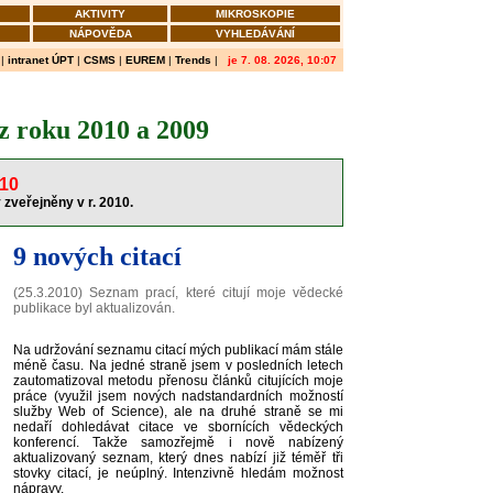
AKTIVITY
MIKROSKOPIE
NÁPOVĚDA
VYHLEDÁVÁNÍ
|
intranet ÚPT
|
CSMS
|
EUREM
|
Trends
|
je 7. 08. 2026, 10:07
z roku 2010 a 2009
10
 zveřejněny v r. 2010
.
9 nových citací
(25.3.2010) Seznam prací, které citují moje vědecké
publikace byl aktualizován.
Na udržování seznamu citací mých publikací mám stále
méně času. Na jedné straně jsem v posledních letech
zautomatizoval metodu přenosu článků citujících moje
práce (využil jsem nových nadstandardních možností
služby Web of Science), ale na druhé straně se mi
nedaří dohledávat citace ve sbornících vědeckých
konferencí. Takže samozřejmě i nově nabízený
aktualizovaný seznam, který dnes nabízí již téměř tři
stovky citací, je neúplný. Intenzivně hledám možnost
nápravy.