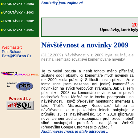
Statistiky jsou zajímavé ..
UPOUTÁVKY r. 2004
UPOUTÁVKY r. 2003
UPOUTÁVKY r. 2002
20
Upoutávky, které byly
UPOUTÁVKY r. 2001
Návštěvnost a novinky 2009
Webmaster:
Petr Schauer
(31.12.2009) Návštěvnost v r. 2009 byla slušná, ale
Petr@ISIBrno.Cz
nestíhal jsem zapisovat své komentované novinky.
Je to velká ostuda a nebít tohoto mého příznání,
zůstane oddíl obsahující komentáře mých novinek za
rok 2009 zcela prázdný. S lítostí musím přiznat, že v
tomto roce jsem nezapsal ani jediný komentář o
novinkách na svých webových stránkách. Jak už jsem
přiznal v r. 2008, na komentáře novinek se mi prostě
nedostává času. Možná se to trochu podepsalo i na
návštěvnosti, i když především monitoring internetu a
také "Petr's Microscopy Resources" táhnou a
návštěvnost se v posledních letech pohybuje v
průměru 15 tis. navštěv/měsíc. Od r. 2010 připravuji
nové členění auditu přistupujících prohlížečů, neboť
silně nastupující prohlížeče na jádru WebKit
(především Google Chrome) si to vyžadují.
Audit návštěvnosti je stále udržován ..