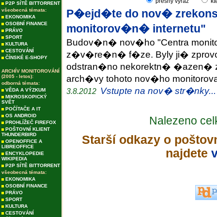
přesný výraz
kt
P2P SÍTĚ BITTORRENT
všeobecná témata:
P�ejd�te do nov� zrekons
EKONOMIKA
OSOBNÍ FINANCE
monitorov�n� internetu"
PRÁVO
SPORT
Budov�n� nov�ho "Centra monitor
KULTURA
CESTOVÁNÍ
z�v�re�n� f�ze. Byly ji� zprov
ČÍNSKÉ E-SHOPY
odstran�no nekorektn� �azen� 
ARCHÍV MONITOROVÁNÍ
(2005 - letos):
arch�vy tohoto nov�ho monitoro
odborná témata:
Vstupte na nov� str�nky...
3.8.2012
VĚDA A VÝZKUM
MIKROSKOPICKÝ
SVĚT
POČÍTAČE A IT
OS ANDROID
Nalezeno ce
PROHLÍŽEČ FIREFOX
POŠTOVNÍ KLIENT
THUNDERBIRD
Starší odkazy o poštov
OPENOFFICE A
LIBREOFFICE
najdete
v
ENCYKLOPEDIE
WIKIPEDIA
P2P SÍTĚ BITTORRENT
všeobecná témata:
EKONOMIKA
OSOBNÍ FINANCE
PRÁVO
SPORT
KULTURA
CESTOVÁNÍ