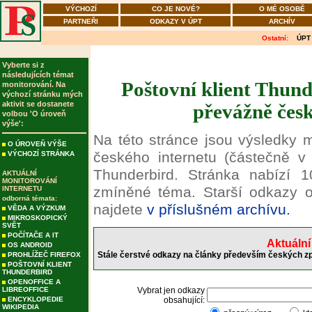
VÝCHOZÍ
CO JE NOVÉ?
O MÉ OSOBĚ
PARTNEŘI
ODKAZY V ÚPT
ARCHÍV
Ostatní:
ÚPT
Vyberte si z
následujících témat
Poštovní klient Thund
monitorování. Na
výchozí stránku mých
aktivit se dostanete
převážně česk
volbou 'O úroveň
výše':
Na této stránce jsou výsledky 
O ÚROVEŇ VÝŠE
českého internetu (částečně v 
VÝCHOZÍ STRÁNKA
Thunderbird. Stránka nabízí 1
AKTUÁLNÍ
MONITOROVÁNÍ
zmíněné téma. Starší odkazy o
INTERNETU
odborná témata:
najdete
v příslušném archívu.
VĚDA A VÝZKUM
MIKROSKOPICKÝ
SVĚT
POČÍTAČE A IT
Aktuální
OS ANDROID
Stále čerstvé odkazy na články především českých zp
PROHLÍŽEČ FIREFOX
POŠTOVNÍ KLIENT
THUNDERBIRD
OPENOFFICE A
LIBREOFFICE
Vybrat jen odkazy
ENCYKLOPEDIE
obsahující:
WIKIPEDIA