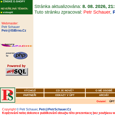
ČÍNSKÉ E-SHOPY
Stránka aktualizována:
8. 08. 2026, 21
NEVEŘEJNÁ TÉMATA:
Tuto stránku zpracoval:
Petr Schauer
,
vstoupit
Webmaster:
Petr Schauer
Petr@ISIBrno.Cz
VÝCHOZÍ
CO JE NOVÉ?
O MÉ OSOBĚ
PARTNEŘI
ODKAZY V ÚPT
ARCHÍV
Ostatní:
ÚPT
Copyright
© Petr Schauer
,
Petr@PetrSchauer.Cz
Kopírování nebo dokonce publikování obsahu této prezentace bez souhlasu 