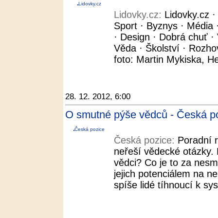
Lidovky.cz
Lidovky.cz:
Lidovky.cz 
Sport · Byznys · Média ·
· Design · Dobrá chuť · 
Věda · Školství · Rozho
foto: Martin Mykiska, H
28. 12. 2012, 6:00
O smutné pýše vědců - Česká p
Česká pozice
Česká pozice:
Poradní 
neřeší vědecké otázky. P
vědci? Co je to za nesm
jejich potenciálem na n
spíše lidé tíhnoucí k s