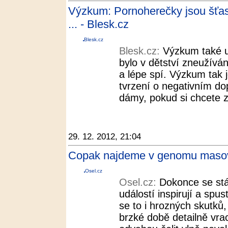
Výzkum: Pornoherečky jsou šťast
... - Blesk.cz
Blesk.cz
Blesk.cz:
Výzkum také u
bylo v dětství zneužívá
a lépe spí. Výzkum tak 
tvrzení o negativním d
dámy, pokud si chcete zl
29. 12. 2012, 21:04
Copak najdeme v genomu masov
Osel.cz
Osel.cz:
Dokonce se stá
událostí inspirují a spus
se to i hrozných skutků
brzké době detailně vr