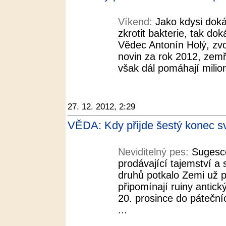
Víkend:
Jako kdysi doká
zkrotit bakterie, tak dok
Vědec Antonín Holý, zv
novin za rok 2012, zemř
však dál pomáhají milio
27. 12. 2012, 2:29
VĚDA: Kdy přijde šestý konec sv
Neviditelný pes:
Sugesce
prodávající tajemství a
druhů potkalo Zemi už p
připomínají ruiny antic
20. prosince do páteční
...