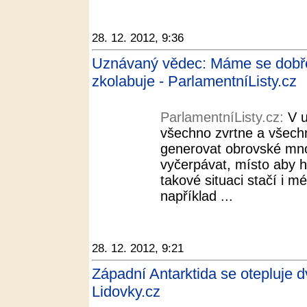
28. 12. 2012, 9:36
Uznávaný vědec: Máme se dobře, 
zkolabuje - ParlamentníListy.cz
ParlamentníListy.cz:
V u
všechno zvrtne a všech
generovat obrovské množ
vyčerpávat, místo aby h
takové situaci stačí i 
například ...
28. 12. 2012, 9:21
Západní Antarktida se otepluje dv
Lidovky.cz