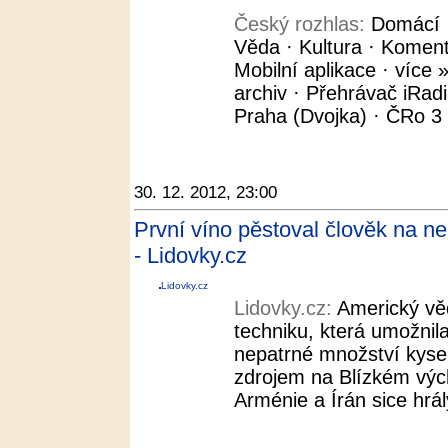
Český rozhlas:
Domácí ·
Věda · Kultura · Koment
Mobilní aplikace · více »
archiv · Přehrávač iRad
Praha (Dvojka) · ČRo 3 -
30. 12. 2012, 23:00
První víno pěstoval člověk na n
- Lidovky.cz
Lidovky.cz
Lidovky.cz:
Americký věd
techniku, která umožnila
nepatrné množství kyse
zdrojem na Blízkém výc
Arménie a Írán sice hrály