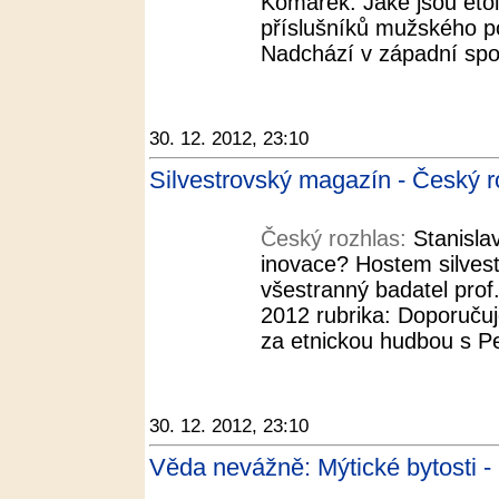
Komárek. Jaké jsou etolo
příslušníků mužského pohl
Nadchází v západní spol
30. 12. 2012, 23:10
Silvestrovský magazín - Český r
Český rozhlas:
Stanisla
inovace? Hostem silvest
všestranný badatel prof.
2012 rubrika: Doporučuj
za etnickou hudbou s Pe
30. 12. 2012, 23:10
Věda nevážně: Mýtické bytosti -