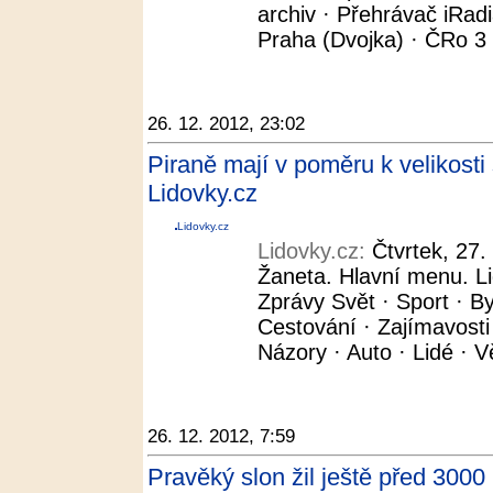
archiv · Přehrávač iRad
Praha (Dvojka) · ČRo 3 -
26. 12. 2012, 23:02
Piraně mají v poměru k velikosti s
Lidovky.cz
Lidovky.cz
Lidovky.cz:
Čtvrtek, 27
Žaneta. Hlavní menu. L
Zprávy Svět · Sport · By
Cestování · Zajímavosti
Názory · Auto · Lidé · V
26. 12. 2012, 7:59
Pravěký slon žil ještě před 3000 