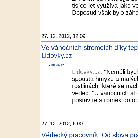
tisíce let využívá jako v
Doposud však bylo záha
27. 12. 2012, 12:09
Ve vánočních stromcích díky tepl
Lidovky.cz
Lidovky.cz
Lidovky.cz:
"Neměli byc
spousta hmyzu a malých 
rostlinách, které se nac
vědec. "U vánočních str
postavíte stromek do ob
27. 12. 2012, 6:00
Vědecký pracovník. Od slova pr