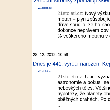
Vánoční stromky zpomalují sklení
21stoleti.cz
21stoleti.cz:
Nový výzkum
metan – plyn způsobujíc
dříve soudilo, že ho nao
dokonce neprávem obvin
% veškerého metanu v at
28. 12. 2012, 10:59
Dnes je 441. výročí narození Kepl
21stoleti.cz
21stoleti.cz:
Učinil význ
astronomie a pokusil se
nebeských těles. Většin
hypotézy, že planety ob
oběžných drahách. Po c
...