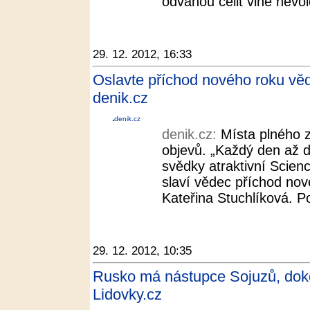
odvahou čelit vlně nevole
29. 12. 2012, 16:33
Oslavte příchod nového roku věd
denik.cz
denik.cz
denik.cz:
Místa plného 
objevů. „Každý den až d
svědky atraktivní Scienc
slaví vědec příchod nov
Kateřina Stuchlíková. P
29. 12. 2012, 10:35
Rusko má nástupce Sojuzů, doko
Lidovky.cz