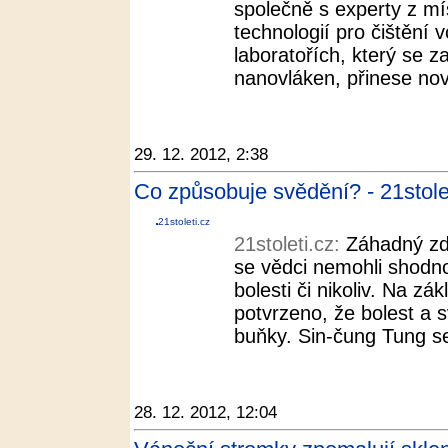
společně s experty z mí
technologií pro čištění
laboratořích, který se z
nanovláken, přinese nové
29. 12. 2012, 2:38
Co způsobuje svědění? - 21stole
21stoleti.cz
21stoleti.cz:
Záhadný zd
se vědci nemohli shodno
bolesti či nikoliv. Na z
potvrzeno, že bolest a s
buňky. Sin-čung Tung se
28. 12. 2012, 12:04