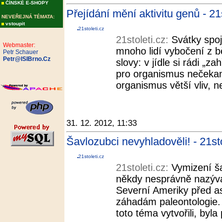
ČÍNSKÉ E-SHOPY
Přejídání mění aktivitu genů - 21s
NEVEŘEJNÁ TÉMATA:
vstoupit
21stoleti.cz
21stoleti.cz:
Svátky spo
Webmaster:
mnoho lidí vybočení z b
Petr Schauer
Petr@ISIBrno.Cz
slovy: v jídle si rádi „
pro organismus nečekan
organismus větší vliv, n
31. 12. 2012, 11:33
Šavlozubci nevyhladověli! - 21sto
21stoleti.cz
21stoleti.cz:
Vymizení š
někdy nesprávně nazýva
Severní Ameriky před asi
záhadám paleontologie. 
toto téma vytvořili, byla