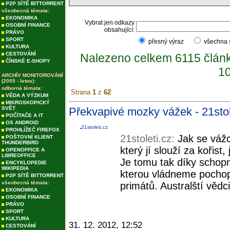
P2P SÍTĚ BITTORRENT
všeobecná témata:
EKONOMIKA
Vybrat jen odkazy
OSOBNÍ FINANCE
obsahující:
PRÁVO
SPORT
přesný výraz
všechna
KULTURA
CESTOVÁNÍ
Nalezeno celkem 6115 člán
ČÍNSKÉ E-SHOPY
10
ARCHÍV MONITOROVÁNÍ
(2005 - letos):
odborná témata:
Strana
1
z
62
VĚDA A VÝZKUM
MIKROSKOPICKÝ
SVĚT
Překvapivé mozky vážek - 21stol
POČÍTAČE A IT
OS ANDROID
21stoleti.cz
PROHLÍŽEČ FIREFOX
21stoleti.cz:
Jak se vážc
POŠTOVNÍ KLIENT
THUNDERBIRD
který jí slouží za kořist
OPENOFFICE A
LIBREOFFICE
Je tomu tak díky schopno
ENCYKLOPEDIE
WIKIPEDIA
kterou vládneme pochopi
P2P SÍTĚ BITTORRENT
všeobecná témata:
primátů. Australští vědc
EKONOMIKA
OSOBNÍ FINANCE
PRÁVO
SPORT
KULTURA
31. 12. 2012, 12:52
CESTOVÁNÍ