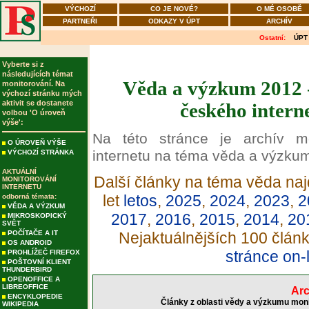
VÝCHOZÍ
CO JE NOVÉ?
O MÉ OSOBĚ
PARTNEŘI
ODKAZY V ÚPT
ARCHÍV
Ostatní:
ÚPT
Vyberte si z
následujících témat
Věda a výzkum 2012 -
monitorování. Na
výchozí stránku mých
aktivit se dostanete
českého intern
volbou 'O úroveň
výše':
Na této stránce je archív m
O ÚROVEŇ VÝŠE
internetu na téma věda a výzku
VÝCHOZÍ STRÁNKA
AKTUÁLNÍ
Další články na téma věda naj
MONITOROVÁNÍ
INTERNETU
let
letos
,
2025
,
2024
,
2023
,
2
odborná témata:
VĚDA A VÝZKUM
2017
,
2016
,
2015
,
2014
,
20
MIKROSKOPICKÝ
SVĚT
POČÍTAČE A IT
Nejaktuálnějších 100 člán
OS ANDROID
stránce on-
PROHLÍŽEČ FIREFOX
POŠTOVNÍ KLIENT
THUNDERBIRD
OPENOFFICE A
LIBREOFFICE
Arc
ENCYKLOPEDIE
Články z oblasti vědy a výzkumu moni
WIKIPEDIA