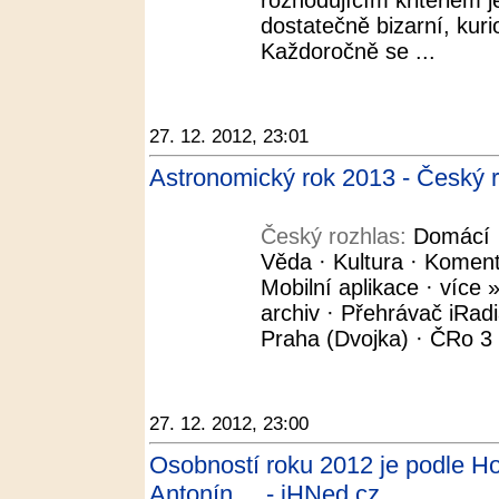
rozhodujícím kritériem j
dostatečně bizarní, kuri
Každoročně se ...
27. 12. 2012, 23:01
Astronomický rok 2013 - Český 
Český rozhlas:
Domácí ·
Věda · Kultura · Koment
Mobilní aplikace · více »
archiv · Přehrávač iRad
Praha (Dvojka) · ČRo 3 -
27. 12. 2012, 23:00
Osobností roku 2012 je podle H
Antonín ... - iHNed.cz