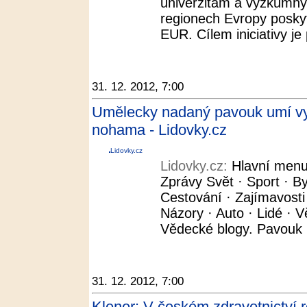
univerzitám a výzkumný
regionech Evropy poskyt
EUR. Cílem iniciativy je p
31. 12. 2012, 7:00
Umělecky nadaný pavouk umí vytv
nohama - Lidovky.cz
Lidovky.cz
Lidovky.cz:
Hlavní menu
Zprávy Svět · Sport · By
Cestování · Zajímavosti
Názory · Auto · Lidé · V
Vědecké blogy. Pavouk (i
31. 12. 2012, 7:00
Klener: V českém zdravotnictví 