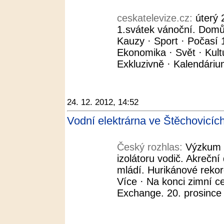
ceskatelevize.cz:
úterý 
1.svátek vánoční. Domů 
Kauzy · Sport · Počasí 
Ekonomika · Svět · Kult
Exkluzivně · Kalendáriu
24. 12. 2012, 14:52
Vodní elektrárna ve Štěchovicíc
Český rozhlas:
Výzkum č
izolátoru vodič. Akreční
mládí. Hurikánové rekor
Více · Na konci zimní ce
Exchange. 20. prosince 