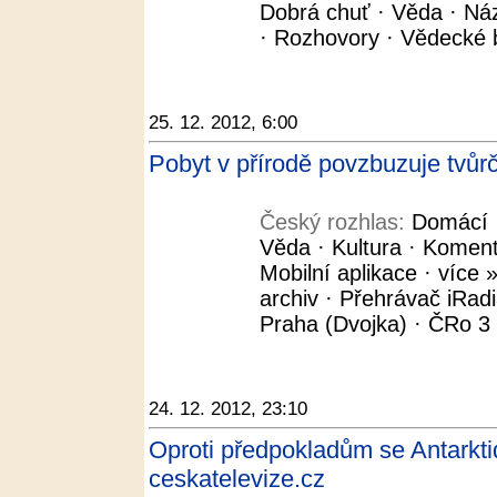
Dobrá chuť · Věda · Názo
· Rozhovory · Vědecké b
25. 12. 2012, 6:00
Pobyt v přírodě povzbuzuje tvůrč
Český rozhlas:
Domácí ·
Věda · Kultura · Koment
Mobilní aplikace · více »
archiv · Přehrávač iRad
Praha (Dvojka) · ČRo 3 -
24. 12. 2012, 23:10
Oproti předpokladům se Antarktida
ceskatelevize.cz