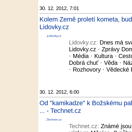
30. 12. 2012, 7:01
Kolem Země proletí kometa, bude
Lidovky.cz
Lidovky.cz
Lidovky.cz:
Dnes má svá
Lidovky.cz · Zprávy Dom
· Média · Kultura · Cest
Dobrá chuť · Věda · Názo
· Rozhovory · Vědecké b
30. 12. 2012, 6:00
Od "kamikadze" k Božskému palá
... - Technet.cz
Technet.cz
Technet.cz:
Známé jsou