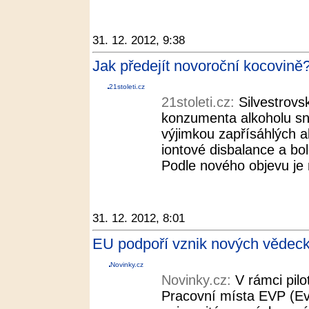
31. 12. 2012, 9:38
Jak předejít novoroční kocovině?
21stoleti.cz
21stoleti.cz:
Silvestrovs
konzumenta alkoholu sna
výjimkou zapřísáhlých a
iontové disbalance a bol
Podle nového objevu je 
31. 12. 2012, 8:01
EU podpoří vznik nových vědeck
Novinky.cz
Novinky.cz:
V rámci pil
Pracovní místa EVP (E