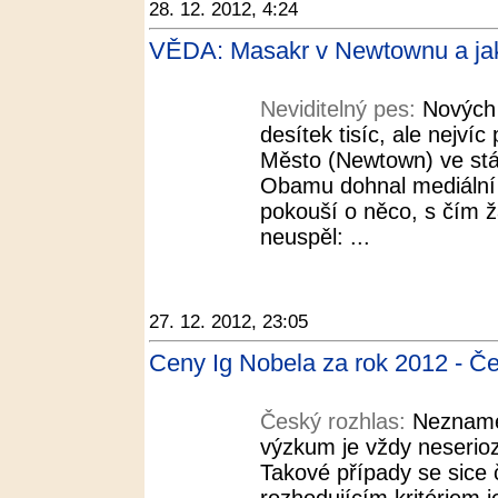
28. 12. 2012, 4:24
VĚDA: Masakr v Newtownu a jak t
Neviditelný pes:
Nových 
desítek tisíc, ale nejví
Město (Newtown) ve stá
Obamu dohnal mediální 
pokouší o něco, s čím 
neuspěl: ...
27. 12. 2012, 23:05
Ceny Ig Nobela za rok 2012 - Če
Český rozhlas:
Nezname
výzkum je vždy neserio
Takové případy se sice 