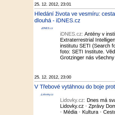
25. 12. 2012, 23:01
Hledání života ve vesmíru: ce
dlouhá - iDNES.cz
iDNES.cz
iDNES.cz:
Antény v inst
Extraterrestrial Intellige
institutu SETI (Search fo
foto: SETI Institute. Vě
Grotzinger nás všechny 
25. 12. 2012, 23:00
V Třebové vytáhnou do boje prot
Lidovky.cz
Lidovky.cz:
Dnes má svá
Lidovky.cz · Zprávy Dom
· Média · Kultura · Cest