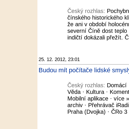
Český rozhlas:
Pochybno
čínského historického k
že ani v období holocén
severní Číně dost teplo 
indičtí dokázali přežít. Č
25. 12. 2012, 23:01
Budou mít počítače lidské smysl
Český rozhlas:
Domácí ·
Věda · Kultura · Koment
Mobilní aplikace · více »
archiv · Přehrávač iRad
Praha (Dvojka) · ČRo 3 -