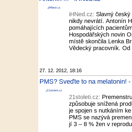
iHNed.cz
iHNed.cz:
Slavný český 
nikdy nevrátí. Antonín H
pomáhajících pacientům 
Hospodářských novin O
místě skončila Lenka Bra
Vědecký pracovník. Od 
27. 12. 2012, 18:16
PMS? Sveďte to na melatonin! - 
21stoleti.cz
21stoleti.cz:
Premenstru
způsobuje snížená prod
je spojen s nutkáním ke
PMS se nazývá premenst
jí 3 – 8 % žen v reprod