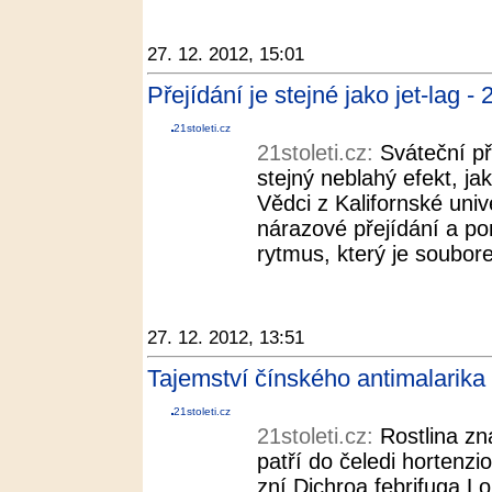
27. 12. 2012, 15:01
Přejídání je stejné jako jet-lag - 
21stoleti.cz
21stoleti.cz:
Sváteční p
stejný neblahý efekt, j
Vědci z Kalifornské unive
nárazové přejídání a po
rytmus, který je soubore
27. 12. 2012, 13:51
Tajemství čínského antimalarika 
21stoleti.cz
21stoleti.cz:
Rostlina z
patří do čeledi hortenzi
zní Dichroa febrifuga Lo