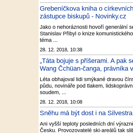
Grebeníčkova kniha o církevních 
zástupce biskupů - Novinky.cz
Jako o nehoráznosti hovoří generální 
Stanislav Přibyl o knize komunistické
téma ...
28. 12. 2018, 10:38
„Táta bojuje s příšerami. A pak s
Wang Čchüan-čanga, právníka v 
Léta obhajoval lidi smýkané dravou čín
půdu, novináře pod tlakem, lidskoprávní
soudem, ...
28. 12. 2018, 10:08
Sněhu má být dost i na Silvestra
Ani vyšší teploty posledních dní výraz
Česku. Provozovatelé ski-areálů tak slib