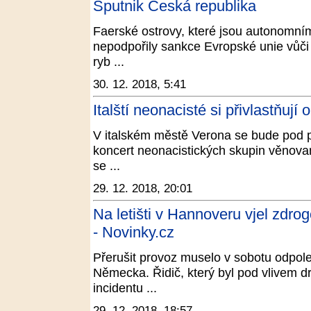
Sputnik Česká republika
Faerské ostrovy, které jsou autonomní
nepodpořily sankce Evropské unie vůči
ryb ...
30. 12. 2018, 5:41
Italští neonacisté si přivlastňuj
V italském městě Verona se bude pod 
koncert neonacistických skupin věnovan
se ...
29. 12. 2018, 20:01
Na letišti v Hannoveru vjel zdro
- Novinky.cz
Přerušit provoz muselo v sobotu odpol
Německa. Řidič, který byl pod vlivem dr
incidentu ...
29. 12. 2018, 18:57