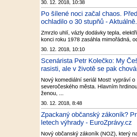
30. 12. 2018, 10:38
Po šílené noci začal chaos. Před
ochladilo o 30 stupňů - Aktuálně
Zmrzlo uhlí, vázly dodávky tepla, elekt
konci roku 1978 zasáhla mimořádná, o
30. 12. 2018, 10:10
Scenárista Petr Kolečko: My Češ
rasisti, ale v životě se pak chov
Nový komediální seriál Most! vypráví o
severočeského města. Hlavním hrdinou 
ženou, ...
30. 12. 2018, 8:48
Zpackaný občanský zákoník? Práv
letech výhrady - EuroZprávy.cz
Nový občanský zákoník (NOZ), který nab