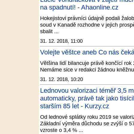
na spadnutí! - Ahaonline.cz
Hokejistovi právníci údajně podali žalo
soud v Kanadě rozhodne v jejich pros
sbalit ...
31. 12. 2018, 11:00
Volejte věštce aneb Co nás čeká
Většina lidí bilancuje právě končící ro
Nemáme sice v redakci žádnou kněžnu
31. 12. 2018, 10:20
Lednovou valorizaci téměř 3,5 m
automaticky, právě tak jako tis
starším 85 let - Kurzy.cz
Od lednové splátky roku 2019 se valor
Základní výměra důchodu se zvýší o 5
vzroste o 3,4 % ...