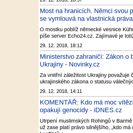
Most na hranicích. Němci svou pů
se vymlouvá na vlastnická práva 
O mostku poblíž německé vesnice Kühn
píše server Echo24.cz. Zajímavé je totiž
29. 12. 2018, 18:12
Ministerstvo zahraničí: Zákon o 
Ukrajiny - Novinky.cz
Za vnitřní záležitost Ukrajiny považuje 
ukrajinského zákona o statusu válečných
29. 12. 2018, 14:11
KOMENTÁŘ: Kdo má moc vítězí. T
opakují genocidy - iDNES.cz
Utrpení muslimských Rohingů v Barmě či
už zase platí právo silnějšího, „kdo má