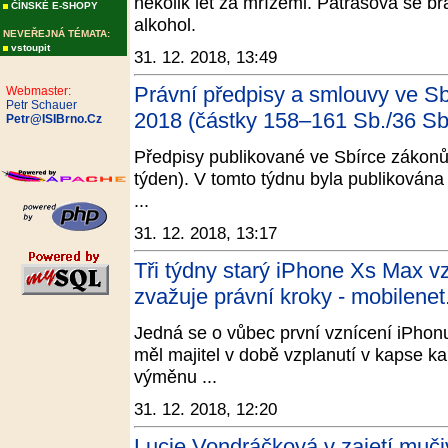
několik let za mřížemi. Patrasová se br
ČÍNSKÉ E-SHOPY
alkohol.
NEVEŘEJNÁ TÉMATA:
vstoupit
31. 12. 2018, 13:49
Právní předpisy a smlouvy ve S
Webmaster:
Petr Schauer
2018 (částky 158–161 Sb./36 Sb.
Petr@ISIBrno.Cz
Předpisy publikované ve Sbírce zákonů
týden). V tomto týdnu byla publikován
...
31. 12. 2018, 13:17
Tři týdny starý iPhone Xs Max vz
zvažuje právní kroky - mobilenet
Jedná se o vůbec první vznícení iPhonu
měl majitel v době vzplanutí v kapse k
výměnu ...
31. 12. 2018, 12:20
Lucie Vondráčková v zajetí mučiv