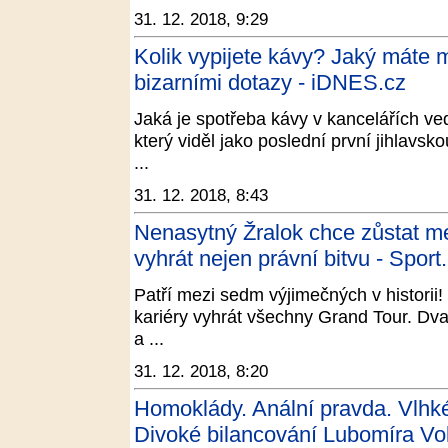
31. 12. 2018, 9:29
Kolik vypijete kávy? Jaký máte 
bizarními dotazy - iDNES.cz
Jaká je spotřeba kávy v kancelářích ve
který viděl jako poslední první jihlavs
...
31. 12. 2018, 8:43
Nenasytný Žralok chce zůstat mez
vyhrát nejen právní bitvu - Sport
Patří mezi sedm výjimečných v historii!
kariéry vyhrát všechny Grand Tour. Dvak
a ...
31. 12. 2018, 8:20
Homoklády. Anální pravda. Vlhk
Divoké bilancování Lubomíra Vol