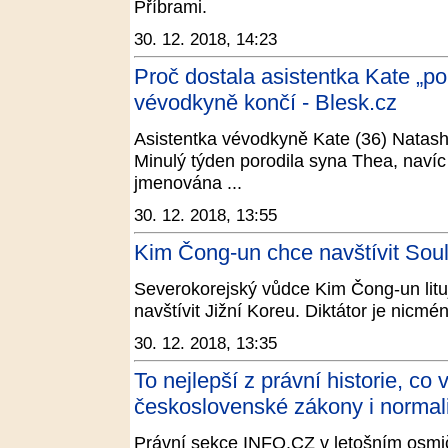
Příbrami.
30. 12. 2018, 14:23
Proč dostala asistentka Kate „po
vévodkyně končí - Blesk.cz
Asistentka vévodkyně Kate (36) Natasha
Minulý týden porodila syna Thea, navíc
jmenována ...
30. 12. 2018, 13:55
Kim Čong-un chce navštívit Soul
Severokorejský vůdce Kim Čong-un lituj
navštívit Jižní Koreu. Diktátor je nicmé
30. 12. 2018, 13:35
To nejlepší z právní historie, co
československé zákony i normali
Právní sekce INFO.CZ v letošním osmič