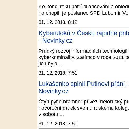
Ke konci roku patří bilancování a ohléd
ho chopil, je poslanec SPD Lubomír Vo
31. 12. 2018, 8:12
Kyberútoků v Česku rapidně přibý
- Novinky.cz
Prudký rozvoj informačních technologií 
kyberkriminality. Zatímco v roce 2011 pol
jich bylo ...
31. 12. 2018, 7:51
Lukašenko splnil Putinovi přání. 
Novinky.cz
Čtyři pytle brambor přivezl běloruský 
novoroční dárek svému ruskému kolegov
v sobotu ...
31. 12. 2018, 7:51