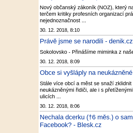
Nový občanský zákoník (NOZ), který nab
terčem kritiky profesních organizací pr
nejednoznačnost ...
30. 12. 2018, 8:10
Právě jsme se narodili - denik.cz
Sokolovsko - Přinášíme miminka z naš
30. 12. 2018, 8:09
Obce si vyšláply na neukázněné 
Stále více obcí a měst se snaží zklidni
neukázněnými řidiči, ale i s přetíženým
ulicích ...
30. 12. 2018, 8:06
Nechala dcerku (†6 měs.) o samot
Facebook? - Blesk.cz