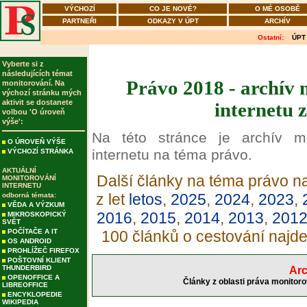
VÝCHOZÍ
CO JE NOVÉ?
O MÉ OSOBĚ
PARTNEŘI
ODKAZY V ÚPT
ARCHÍV
Ostatní:
ÚPT
Vyberte si z
následujících témat
Právo 2018 - archív 
monitorování. Na
výchozí stránku mých
aktivit se dostanete
internetu 
volbou 'O úroveň
výše':
Na této stránce je archív m
O ÚROVEŇ VÝŠE
internetu na téma právo.
VÝCHOZÍ STRÁNKA
AKTUÁLNÍ
Další články na téma právo na
MONITOROVÁNÍ
INTERNETU
z let
letos
,
2025
,
2024
,
2023
,
odborná témata:
VĚDA A VÝZKUM
2016
,
2015
,
2014
,
2013
,
201
MIKROSKOPICKÝ
SVĚT
POČÍTAČE A IT
100 článků o cestování najd
OS ANDROID
PROHLÍŽEČ FIREFOX
POŠTOVNÍ KLIENT
THUNDERBIRD
Arc
OPENOFFICE A
Články z oblasti práva monitoro
LIBREOFFICE
ENCYKLOPEDIE
WIKIPEDIA