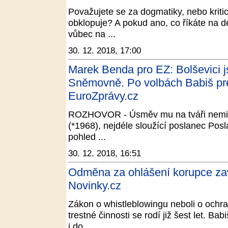
Považujete se za dogmatiky, nebo kriti
obklopuje? A pokud ano, co říkáte na d
vůbec na ...
30. 12. 2018, 17:00
Marek Benda pro EZ: Bolševici js
Sněmovně. Po volbách Babiš pr
EuroZprávy.cz
ROZHOVOR - Úsměv mu na tváři nemi
(*1968), nejdéle sloužící poslanec Po
pohled ...
30. 12. 2018, 16:51
Odměna za ohlášení korupce zaván
Novinky.cz
Zákon o whistleblowingu neboli o ochr
trestné činnosti se rodí již šest let. Ba
i do ...