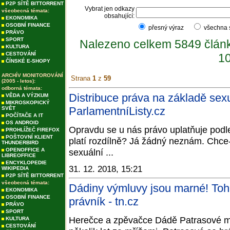
P2P SÍTĚ BITTORRENT
Vybrat jen odkazy
všeobecná témata:
obsahující:
EKONOMIKA
OSOBNÍ FINANCE
přesný výraz
všechna
PRÁVO
SPORT
Nalezeno celkem 5849 člán
KULTURA
CESTOVÁNÍ
10
ČÍNSKÉ E-SHOPY
ARCHÍV MONITOROVÁNÍ
Strana
1
z
59
(2005 - letos):
odborná témata:
Distribuce práva na základě sexu
VĚDA A VÝZKUM
MIKROSKOPICKÝ
ParlamentníListy.cz
SVĚT
POČÍTAČE A IT
OS ANDROID
Opravdu se u nás právo uplatňuje podle
PROHLÍŽEČ FIREFOX
POŠTOVNÍ KLIENT
platí rozdílně? Já žádný neznám. Chce-
THUNDERBIRD
OPENOFFICE A
sexuální ...
LIBREOFFICE
ENCYKLOPEDIE
31. 12. 2018, 15:21
WIKIPEDIA
P2P SÍTĚ BITTORRENT
všeobecná témata:
Dádiny výmluvy jsou marné! Tohl
EKONOMIKA
OSOBNÍ FINANCE
právník - tn.cz
PRÁVO
SPORT
Herečce a zpěvačce Dádě Patrasové můž
KULTURA
CESTOVÁNÍ