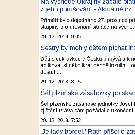
Na východě Ukrajiny začalo platit
z jeho porušování - Aktuálně.cz
Příměří bylo dojednáno 27. prosince př
skupiny pro urovnání situace na východ
29. 12. 2018, 9:05
Sestry by mohly dětem píchat inz
Dětí s cukrovkou v Česku přibývá a k 
aplikovat si několikrát denně inzulin. 
dostat ...
29. 12. 2018, 8:15
Šéf plzeňské zásahovky po skand
Šéf plzeňské zásahové jednotky Josef 
zjištění Práva sám požádal o ukončení 
29. 12. 2018, 7:52
‚Je tady bordel.' Rath přišel o z