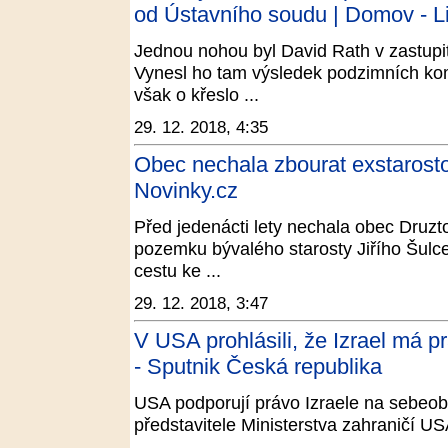
od Ústavního soudu | Domov - L
Jednou nohou byl David Rath v zastupit
Vynesl ho tam výsledek podzimních ko
však o křeslo ...
29. 12. 2018, 4:35
Obec nechala zbourat exstarostovi
Novinky.cz
Před jedenácti lety nechala obec Druzto
pozemku bývalého starosty Jiřího Šulce
cestu ke ...
29. 12. 2018, 3:47
V USA prohlásili, že Izrael má 
- Sputnik Česká republika
USA podporují právo Izraele na sebeob
představitele Ministerstva zahraničí U
...