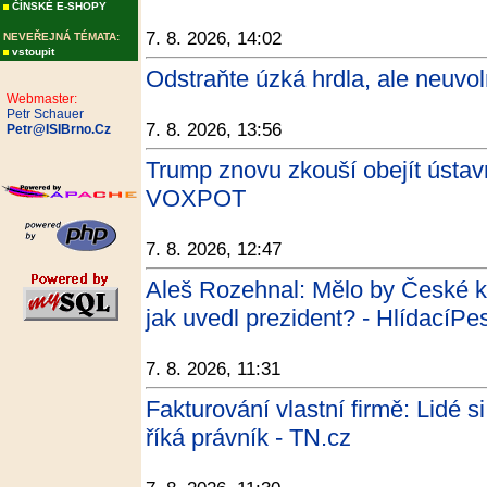
ČÍNSKÉ E-SHOPY
7. 8. 2026, 14:02
NEVEŘEJNÁ TÉMATA:
vstoupit
Odstraňte úzká hrdla, ale neuvol
Webmaster:
Petr Schauer
7. 8. 2026, 13:56
Petr@ISIBrno.Cz
Trump znovu zkouší obejít ústav
VOXPOT
7. 8. 2026, 12:47
Aleš Rozehnal: Mělo by České kr
jak uvedl prezident? - HlídacíPe
7. 8. 2026, 11:31
Fakturování vlastní firmě: Lidé s
říká právník - TN.cz