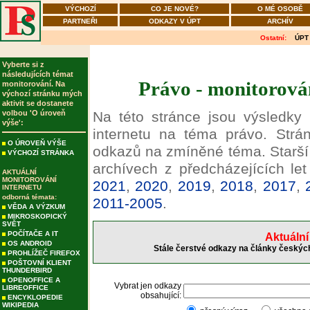
VÝCHOZÍ
CO JE NOVÉ?
O MÉ OSOBĚ
PARTNEŘI
ODKAZY V ÚPT
ARCHÍV
Ostatní:
ÚPT
Vyberte si z
následujících témat
Právo - monitorován
monitorování. Na
výchozí stránku mých
aktivit se dostanete
volbou 'O úroveň
Na této stránce jsou výsledky
výše':
internetu na téma právo. Strán
O ÚROVEŇ VÝŠE
odkazů na zmíněné téma. Starší
VÝCHOZÍ STRÁNKA
archívech z předcházejících le
AKTUÁLNÍ
MONITOROVÁNÍ
2021
,
2020
,
2019
,
2018
,
2017
,
INTERNETU
odborná témata:
2011-2005
.
VĚDA A VÝZKUM
MIKROSKOPICKÝ
SVĚT
POČÍTAČE A IT
Aktuální
OS ANDROID
Stále čerstvé odkazy na články českých
PROHLÍŽEČ FIREFOX
POŠTOVNÍ KLIENT
THUNDERBIRD
OPENOFFICE A
Vybrat jen odkazy
LIBREOFFICE
obsahující:
ENCYKLOPEDIE
WIKIPEDIA