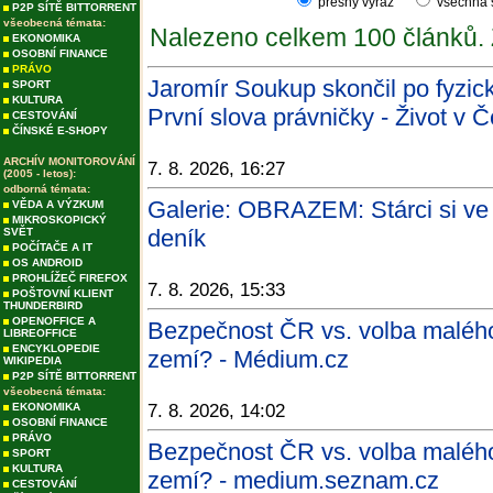
přesný výraz
všechna
P2P SÍTĚ BITTORRENT
všeobecná témata:
Nalezeno celkem 100 článků.
EKONOMIKA
OSOBNÍ FINANCE
PRÁVO
Jaromír Soukup skončil po fyzi
SPORT
KULTURA
První slova právničky - Život v 
CESTOVÁNÍ
ČÍNSKÉ E-SHOPY
ARCHÍV MONITOROVÁNÍ
7. 8. 2026, 16:27
(2005 - letos):
odborná témata:
Galerie: OBRAZEM: Stárci si ve 
VĚDA A VÝZKUM
MIKROSKOPICKÝ
deník
SVĚT
POČÍTAČE A IT
OS ANDROID
PROHLÍŽEČ FIREFOX
7. 8. 2026, 15:33
POŠTOVNÍ KLIENT
THUNDERBIRD
OPENOFFICE A
Bezpečnost ČR vs. volba malého 
LIBREOFFICE
ENCYKLOPEDIE
zemí? - Médium.cz
WIKIPEDIA
P2P SÍTĚ BITTORRENT
všeobecná témata:
EKONOMIKA
7. 8. 2026, 14:02
OSOBNÍ FINANCE
PRÁVO
Bezpečnost ČR vs. volba malého 
SPORT
KULTURA
zemí? - medium.seznam.cz
CESTOVÁNÍ