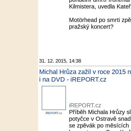
Kilmistera, uvedla Kate
Motörhead po smrti zpěv
pražský koncert?
31. 12. 2015, 14:38
Michal Hrůza zažil v roce 2015 
i na DVD - iREPORT.cz
iREPORT.cz
Příběh Michala Hrůzy sl
iREPORT.cz
potyčce v Ostravě snad 
se zpěvák po měsících r