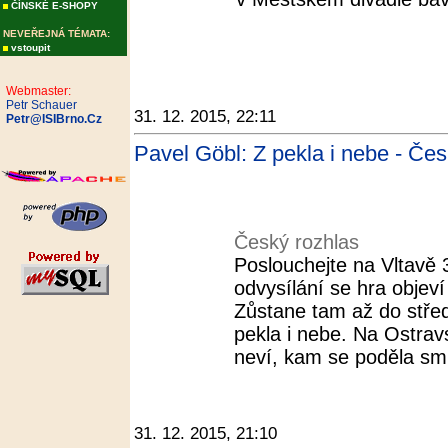
ČÍNSKÉ E-SHOPY
NEVEŘEJNÁ TÉMATA:
vstoupit
Webmaster:
Petr Schauer
31. 12. 2015, 22:11
Petr@ISIBrno.Cz
Pavel Göbl: Z pekla i nebe - Čes
Český rozhlas
Poslouchejte na Vltavě 
odvysílání se hra objeví
Zůstane tam až do střed
pekla i nebe. Na Ostrav
neví, kam se poděla smr
31. 12. 2015, 21:10