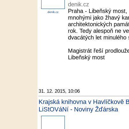
denik.cz
Praha - Libeňský most,
denik.cz
mnohými jako žhavý ka
architektonických památ
rok. Tedy alespoň ne ve
dvacátých let minulého s
Magistrát řeší prodlouž
Libeňský most
31. 12. 2015, 10:06
Krajská knihovna v Havlíčkově B
LiStOVáNí - Noviny Žďárska