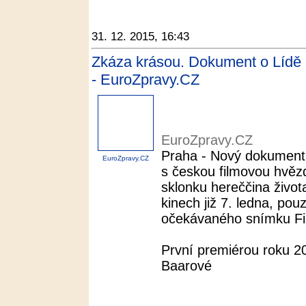
31. 12. 2015, 16:43
Zkáza krásou. Dokument o Lídě 
- EuroZpravy.CZ
EuroZpravy.CZ
Praha - Nový dokument 
EuroZpravy.CZ
s českou filmovou hvěz
sklonku hereččina život
kinech již 7. ledna, po
očekávaného snímku Fi
První premiérou roku 
Baarové