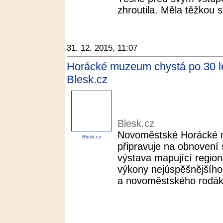
zhroutila. Měla těžkou sr
31. 12. 2015, 11:07
Horácké muzeum chystá po 30 le
Blesk.cz
Blesk.cz
Novoměstské Horácké m
Blesk.cz
připravuje na obnovení
výstava mapující regioná
výkony nejúspěšnějšího
a novoměstského rodáka