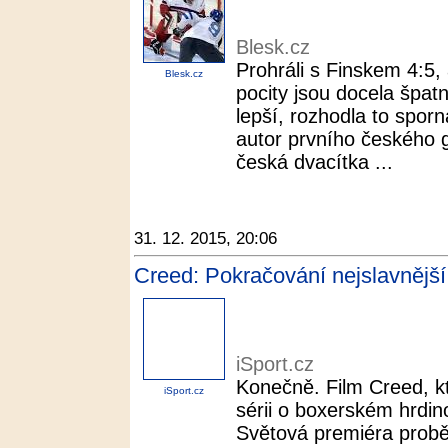
Blesk.cz
Prohráli s Finskem 4:5, 
Blesk.cz
pocity jsou docela špatné
lepší, rozhodla to sporn
autor prvního českého g
česká dvacítka ...
31. 12. 2015, 20:06
Creed: Pokračování nejslavnější
iSport.cz
Konečně. Film Creed, k
iSport.cz
sérii o boxerském hrdin
Světová premiéra proběh