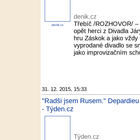
denik.cz
Třebíč /ROZHOVOR/ – Po
denik.cz
opět herci z Divadla Já
hru Záskok a jako vždy
vyprodané divadlo se sm
jako improvizačním sch
31. 12. 2015, 15:33
"Radši jsem Rusem." Depardieu s
- Týden.cz
Týden.cz