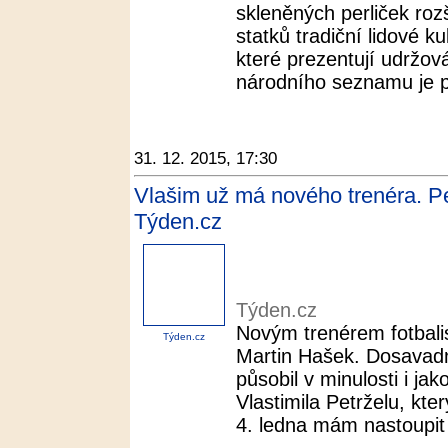
skleněných perliček roz
statků tradiční lidové k
které prezentují udržov
národního seznamu je p
31. 12. 2015, 17:30
Vlašim už má nového trenéra. Pe
Týden.cz
Týden.cz
Novým trenérem fotbalis
Týden.cz
Martin Hašek. Dosavadn
působil v minulosti i ja
Vlastimila Petrželu, kte
4. ledna mám nastoupit 