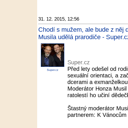
31. 12. 2015, 12:56
Chodí s mužem, ale bude z něj 
Musila udělá prarodiče - Super.c
Super.cz
Před lety odešel od rod
Super.cz
sexuální orientaci, a z
dcerami a exmanželkou
Moderátor Honza Musil s
ratolestí ho učiní děde
Štastný moderátor Musil
partnerem: K Vánocům 