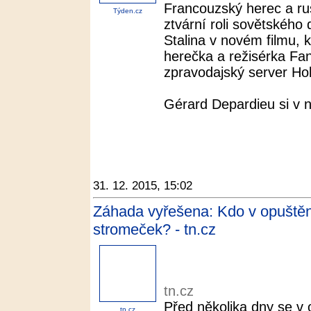
Francouzský herec a r
Týden.cz
ztvární roli sovětského 
Stalina v novém filmu, 
herečka a režisérka Fa
zpravodajský server Hol
Gérard Depardieu si v n
31. 12. 2015, 15:02
Záhada vyřešena: Kdo v opuštěné
stromeček? - tn.cz
tn.cz
Před několika dny se v
tn.cz