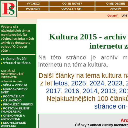
VÝCHOZÍ
CO JE NOVÉ?
O MÉ OSOBĚ
PARTNEŘI
ODKAZY V ÚPT
ARCHÍV
Ostatní:
ÚPT
Vyberte si z
následujících témat
Kultura 2015 - archív
monitorování. Na
výchozí stránku mých
aktivit se dostanete
internetu 
volbou 'O úroveň
výše':
Na této stránce je archív m
O ÚROVEŇ VÝŠE
internetu na téma kultura.
VÝCHOZÍ STRÁNKA
AKTUÁLNÍ
Další články na téma kultura n
MONITOROVÁNÍ
INTERNETU
z let
letos
,
2025
,
2024
,
2023
,
odborná témata:
VĚDA A VÝZKUM
2017
,
2016
,
2014
,
2013
,
20
MIKROSKOPICKÝ
SVĚT
POČÍTAČE A IT
Nejaktuálnějších 100 článk
OS ANDROID
stránce on-
PROHLÍŽEČ FIREFOX
POŠTOVNÍ KLIENT
THUNDERBIRD
OPENOFFICE A
LIBREOFFICE
Arc
ENCYKLOPEDIE
Články z oblasti kultury monitor
WIKIPEDIA