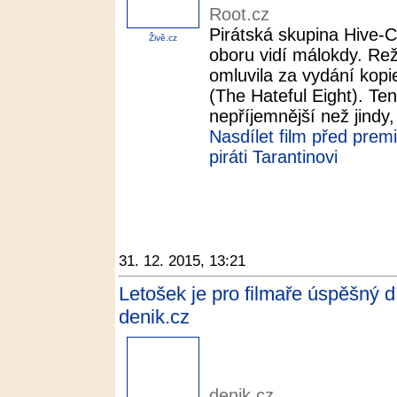
Root.cz
Pirátská skupina Hive-C
Živě.cz
oboru vidí málokdy. Rež
omluvila za vydání kop
(The Hateful Eight). Ten
nepříjemnější než jindy,
Nasdílet film před prem
piráti Tarantinovi
31. 12. 2015, 13:21
Letošek je pro filmaře úspěšný d
denik.cz
denik.cz