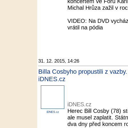
koncertem ve Foru Karl
Michal Hrůza zažil v roc
VIDEO: Na DVD vychází
vrátil na pódia
31. 12. 2015, 14:26
Billa Cosbyho propustili z vazby. 
iDNES.cz
iDNES.cz
Herec Bill Cosby (78) s
iDNES.cz
ale musel zaplatit. Stát
dva dny před koncem rok