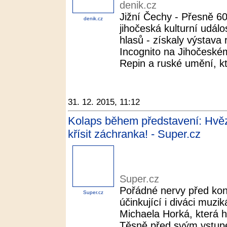
denik.cz
Jižní Čechy - Přesně 60
denik.cz
jihočeská kulturní událos
hlasů - získaly výstava
Incognito na Jihočeském
Repin a ruské umění, kt
31. 12. 2015, 11:12
Kolaps během představení: Hvězd
křísit záchranka! - Super.cz
Super.cz
Pořádné nervy před konc
Super.cz
účinkující i diváci muzi
Michaela Horká, která hr
Těsně před svým vstupem