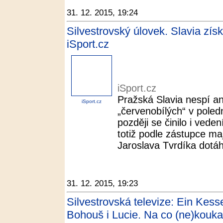
31. 12. 2015, 19:24
Silvestrovský úlovek. Slavia získ
iSport.cz
iSport.cz
Pražská Slavia nespí ani
iSport.cz
„červenobílých“ v poled
později se činilo i vede
totiž podle zástupce maj
Jaroslava Tvrdíka dotáhl
31. 12. 2015, 19:23
Silvestrovská televize: Ein Kes
Bohouš i Lucie. Na co (ne)kouka