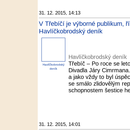
31. 12. 2015, 14:13
V Třebíčí je výborné publikum, ř
Havlíčkobrodský deník
Havlíčkobrodský deník
Třebíč – Po roce se leto
Havlíčkobrodský
deník
Divadla Járy Cimrmana.
a jako vždy to byl úsp
se smálo zlidovělým rep
schopnostem šestice her
31. 12. 2015, 14:01