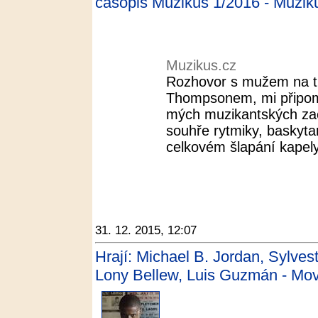
časopis Muzikus 1/2016 - Muzik
Muzikus.cz
Rozhovor s mužem na t
Thompsonem, mi připom
mých muzikantských zač
souhře rytmiky, baskyta
celkovém šlapání kapel
31. 12. 2015, 12:07
Hrají: Michael B. Jordan, Sylve
Lony Bellew, Luis Guzmán - Mo