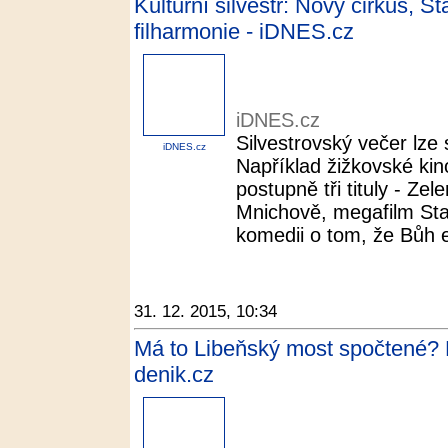
Kulturní silvestr: Nový cirkus, St
filharmonie - iDNES.cz
iDNES.cz
Silvestrovský večer lze s
iDNES.cz
Například žižkovské kin
postupně tři tituly - Ze
Mnichově, megafilm Sta
komedii o tom, že Bůh ex
31. 12. 2015, 10:34
Má to Libeňský most spočtené? P
denik.cz