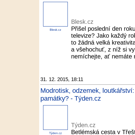
Blesk.cz
Přišel poslední den roku
Blesk.cz
televize? Jako každý ro
to žádná velká kreativit
a všehochuť, z níž si v
nemíchejte, ať nemáte r
31. 12. 2015, 18:11
Modrotisk, odzemek, loutkářstv
památky? - Týden.cz
Týden.cz
Betlémská cesta v Třeš
Týden.cz