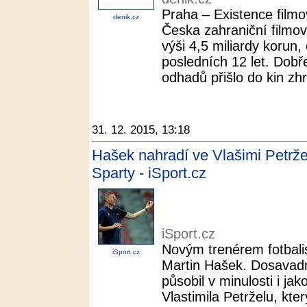
Praha – Existence filmo
denik.cz
Česka zahraniční filmové
výši 4,5 miliardy korun,
posledních 12 let. Dobře 
odhadů přišlo do kin zhr
31. 12. 2015, 13:18
Hašek nahradí ve Vlašimi Petrže
Sparty - iSport.cz
iSport.cz
Novým trenérem fotbalis
iSport.cz
Martin Hašek. Dosavadn
působil v minulosti i ja
Vlastimila Petrželu, kte