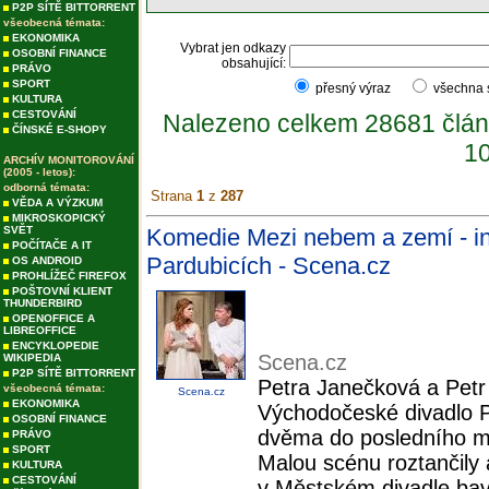
P2P SÍTĚ BITTORRENT
všeobecná témata:
EKONOMIKA
Vybrat jen odkazy
OSOBNÍ FINANCE
obsahující:
PRÁVO
SPORT
přesný výraz
všechna
KULTURA
CESTOVÁNÍ
Nalezeno celkem 28681 člán
ČÍNSKÉ E-SHOPY
10
ARCHÍV MONITOROVÁNÍ
(2005 - letos):
odborná témata:
Strana
1
z
287
VĚDA A VÝZKUM
MIKROSKOPICKÝ
SVĚT
Komedie Mezi nebem a zemí - i
POČÍTAČE A IT
Pardubicích - Scena.cz
OS ANDROID
PROHLÍŽEČ FIREFOX
POŠTOVNÍ KLIENT
THUNDERBIRD
OPENOFFICE A
LIBREOFFICE
ENCYKLOPEDIE
Scena.cz
WIKIPEDIA
P2P SÍTĚ BITTORRENT
Petra Janečková a Petr
všeobecná témata:
Scena.cz
EKONOMIKA
Východočeské divadlo P
OSOBNÍ FINANCE
dvěma do posledního m
PRÁVO
SPORT
Malou scénu roztančily 
KULTURA
CESTOVÁNÍ
v Městském divadle bavil