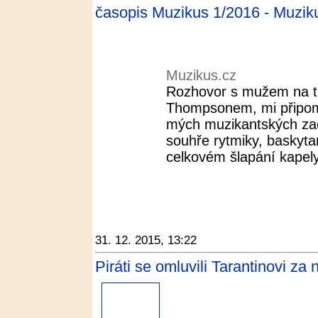
časopis Muzikus 1/2016 - Muzik
Muzikus.cz
Rozhovor s mužem na t
Thompsonem, mi připom
mých muzikantských zač
souhře rytmiky, baskyta
celkovém šlapání kapel
31. 12. 2015, 13:22
Piráti se omluvili Tarantinovi za