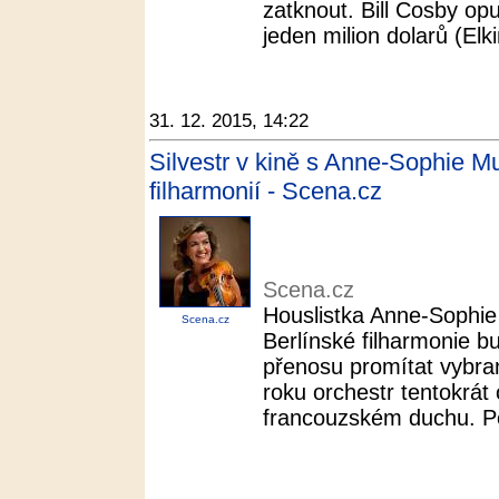
zatknout. Bill Cosby op
jeden milion dolarů (Elki
31. 12. 2015, 14:22
Silvestr v kině s Anne-Sophie M
filharmonií - Scena.cz
Scena.cz
Houslistka Anne-Sophie
Scena.cz
Berlínské filharmonie b
přenosu promítat vybra
roku orchestr tentokrát
francouzském duchu. Po