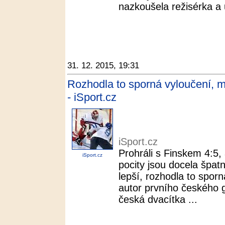
nazkoušela režisérka a
31. 12. 2015, 19:31
Rozhodla to sporná vyloučení, m
- iSport.cz
iSport.cz
Prohráli s Finskem 4:5, 
iSport.cz
pocity jsou docela špatné
lepší, rozhodla to sporn
autor prvního českého g
česká dvacítka ...