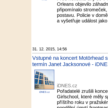
Orleans objevilo záhadné
připomínalo stromeček, j
postavu. Policie v dom
a vyšetřuje událost jako
31. 12. 2015, 14:56
Vstupné na koncert Motörhead se
termín Janet Jacksonové - iDNE
iDNES.cz
Pořadatelé zrušili konc
iDNES.cz
Girlschool, které měly 
příštího roku v pražsk
pondělní úmrtí frontm