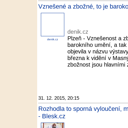
Vznešené a zbožné, to je barok
denik.cz
Plzeň - Vznešenost a z
denik.cz
barokního umění, a tak 
objevila v názvu výstav
března k vidění v Mas
zbožnost jsou hlavními 
31. 12. 2015, 20:15
Rozhodla to sporná vyloučení, m
- Blesk.cz