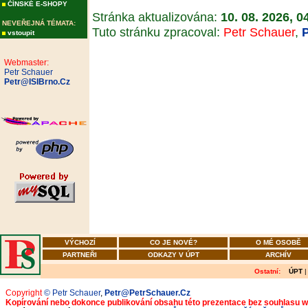
ČÍNSKÉ E-SHOPY
Stránka aktualizována:
10. 08. 2026, 0
NEVEŘEJNÁ TÉMATA:
Tuto stránku zpracoval:
Petr Schauer
,
vstoupit
Webmaster:
Petr Schauer
Petr@ISIBrno.Cz
VÝCHOZÍ
CO JE NOVÉ?
O MÉ OSOBĚ
PARTNEŘI
ODKAZY V ÚPT
ARCHÍV
Ostatní:
ÚPT
Copyright
© Petr Schauer
,
Petr@PetrSchauer.Cz
Kopírování nebo dokonce publikování obsahu této prezentace bez souhlasu 