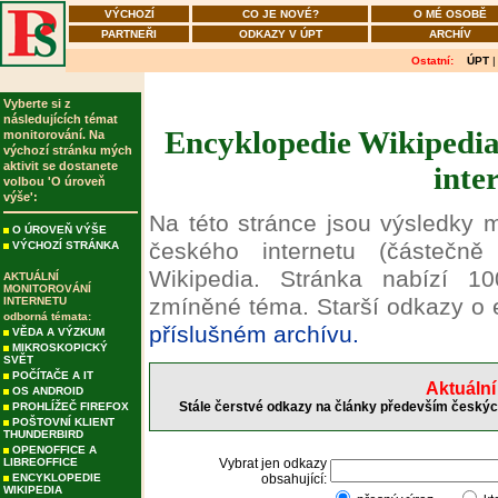
VÝCHOZÍ
CO JE NOVÉ?
O MÉ OSOBĚ
PARTNEŘI
ODKAZY V ÚPT
ARCHÍV
Ostatní:
ÚPT
Vyberte si z
následujících témat
Encyklopedie Wikipedia
monitorování. Na
výchozí stránku mých
aktivit se dostanete
inte
volbou 'O úroveň
výše':
Na této stránce jsou výsledky 
O ÚROVEŇ VÝŠE
českého internetu (částečně 
VÝCHOZÍ STRÁNKA
Wikipedia. Stránka nabízí 10
AKTUÁLNÍ
MONITOROVÁNÍ
zmíněné téma. Starší odkazy o 
INTERNETU
odborná témata:
příslušném archívu.
VĚDA A VÝZKUM
MIKROSKOPICKÝ
SVĚT
POČÍTAČE A IT
Aktuální
OS ANDROID
Stále čerstvé odkazy na články především českých
PROHLÍŽEČ FIREFOX
POŠTOVNÍ KLIENT
THUNDERBIRD
OPENOFFICE A
LIBREOFFICE
Vybrat jen odkazy
ENCYKLOPEDIE
obsahující:
WIKIPEDIA