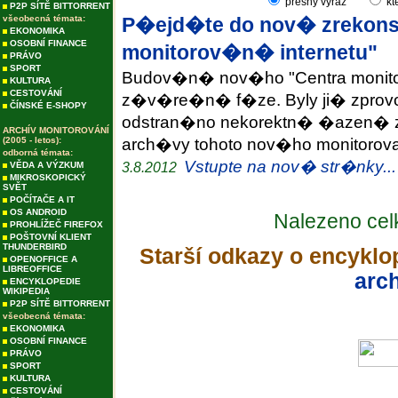
přesný výraz
kt
P2P SÍTĚ BITTORRENT
všeobecná témata:
P�ejd�te do nov� zrekons
EKONOMIKA
OSOBNÍ FINANCE
monitorov�n� internetu"
PRÁVO
SPORT
Budov�n� nov�ho "Centra monitor
KULTURA
CESTOVÁNÍ
z�v�re�n� f�ze. Byly ji� zprov
ČÍNSKÉ E-SHOPY
odstran�no nekorektn� �azen� 
ARCHÍV MONITOROVÁNÍ
(2005 - letos):
arch�vy tohoto nov�ho monitoro
odborná témata:
Vstupte na nov� str�nky...
3.8.2012
VĚDA A VÝZKUM
MIKROSKOPICKÝ
SVĚT
POČÍTAČE A IT
OS ANDROID
Nalezeno ce
PROHLÍŽEČ FIREFOX
POŠTOVNÍ KLIENT
THUNDERBIRD
Starší odkazy o encyklo
OPENOFFICE A
LIBREOFFICE
arch
ENCYKLOPEDIE
WIKIPEDIA
P2P SÍTĚ BITTORRENT
všeobecná témata:
EKONOMIKA
OSOBNÍ FINANCE
PRÁVO
SPORT
KULTURA
CESTOVÁNÍ