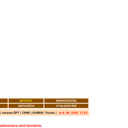
AKTIVITY
MIKROSKOPIE
NÁPOVĚDA
VYHLEDÁVÁNÍ
|
intranet ÚPT
|
CSMS
|
EUREM
|
Trends
|
je 8. 08. 2026, 17:51
webmastera není dovoleno.