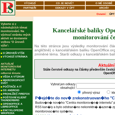
VÝCHOZÍ
CO JE NOVÉ?
O MÉ OSOBĚ
PARTNEŘI
ODKAZY V ÚPT
ARCHÍV
Ostatní:
ÚPT
Vyberte si z
následujících témat
Kancelářské balíky Ope
monitorování. Na
výchozí stránku mých
monitorování če
aktivit se dostanete
volbou 'O úroveň
výše':
Na této stránce jsou výsledky monitorování čl
angličtině) o kancelářském balíku OpenOffice.or
O ÚROVEŇ VÝŠE
zmíněné téma. Starší odkazy o kancelářském bal
VÝCHOZÍ STRÁNKA
AKTUÁLNÍ
Aktuální
MONITOROVÁNÍ
Stále čerstvé odkazy na články především český
INTERNETU
OpenOff
odborná témata:
VĚDA A VÝZKUM
MIKROSKOPICKÝ
SVĚT
Vybrat jen odkazy
POČÍTAČE A IT
obsahující:
OS ANDROID
přesný výraz
kt
PROHLÍŽEČ FIREFOX
POŠTOVNÍ KLIENT
P�ejd�te do nov� zrekonstruovan�ho "Ce
THUNDERBIRD
Budov�n� nov�ho "Centra monitorov�n� internetu" 
OPENOFFICE A
LIBREOFFICE
RSS kan�ly a bylo odstran�no nekorektn� �azen� z
ENCYKLOPEDIE
monitorovac�ho syst�mu.
WIKIPEDIA