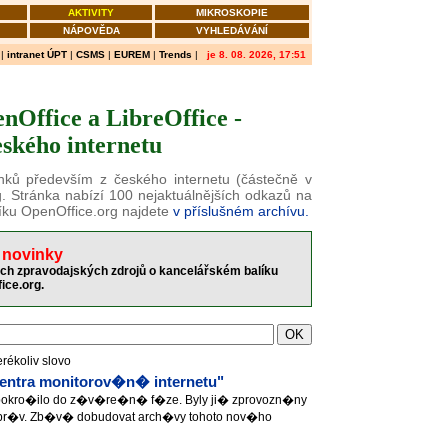
AKTIVITY
MIKROSKOPIE
NÁPOVĚDA
VYHLEDÁVÁNÍ
|
intranet ÚPT
|
CSMS
|
EUREM
|
Trends
|
je 8. 08. 2026, 17:51
nOffice a LibreOffice -
ského internetu
ánků především z českého internetu (částečně v
g. Stránka nabízí 100 nejaktuálnějších odkazů na
íku OpenOffice.org najdete
v příslušném archívu.
 novinky
ch zpravodajských zdrojů o kancelářském balíku
ice.org.
erékoliv slovo
ntra monitorov�n� internetu"
pokro�ilo do z�v�re�n� f�ze. Byly ji� zprovozn�ny
pr�v. Zb�v� dobudovat arch�vy tohoto nov�ho