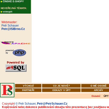
ČÍNSKÉ E-SHOPY
NEVEŘEJNÁ TÉMATA:
vstoupit
Webmaster:
Petr Schauer
Petr@ISIBrno.Cz
VÝCHOZÍ
CO JE NOVÉ?
O MÉ OSOBĚ
PARTNEŘI
ODKAZY V ÚPT
ARCHÍV
Ostatní:
ÚPT
Copyright
© Petr Schauer
,
Petr@PetrSchauer.Cz
Kopírování nebo dokonce publikování obsahu této prezentace bez souhlasu 