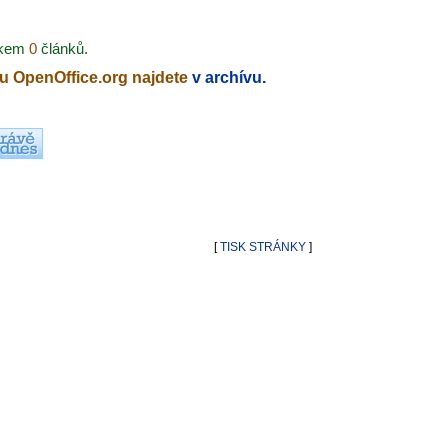
lkem
0
článků.
ku OpenOffice.org najdete
v archívu.
[
TISK STRÁNKY
]