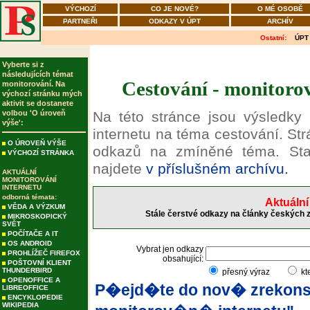
VÝCHOZÍ
CO JE NOVÉ?
O MÉ OSOBĚ
PARTNEŘI
ODKAZY V ÚPT
ARCHÍV
Ostatní:
ÚPT
Vyberte si z
následujících témat
Cestování - monitorov
monitorování. Na
výchozí stránku mých
aktivit se dostanete
volbou 'O úroveň
Na této stránce jsou výsledky
výše':
internetu na téma cestování. Str
O ÚROVEŇ VÝŠE
odkazů na zmíněné téma. Sta
VÝCHOZÍ STRÁNKA
najdete
v příslušném archívu.
AKTUÁLNÍ
MONITOROVÁNÍ
INTERNETU
odborná témata:
Aktuální
VĚDA A VÝZKUM
Stále čerstvé odkazy na články českých z
MIKROSKOPICKÝ
SVĚT
POČÍTAČE A IT
OS ANDROID
Vybrat jen odkazy
PROHLÍŽEČ FIREFOX
obsahující:
POŠTOVNÍ KLIENT
THUNDERBIRD
přesný výraz
kt
OPENOFFICE A
P�ejd�te do nov� zrekons
LIBREOFFICE
ENCYKLOPEDIE
WIKIPEDIA