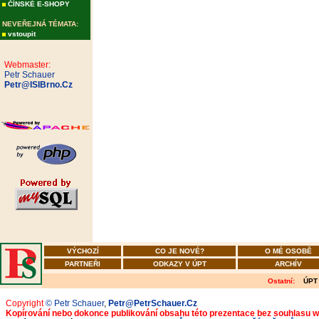
ČÍNSKÉ E-SHOPY
NEVEŘEJNÁ TÉMATA:
vstoupit
Webmaster:
Petr Schauer
Petr@ISIBrno.Cz
VÝCHOZÍ
CO JE NOVÉ?
O MÉ OSOBĚ
PARTNEŘI
ODKAZY V ÚPT
ARCHÍV
Ostatní:
ÚPT
Copyright
© Petr Schauer
,
Petr@PetrSchauer.Cz
Kopírování nebo dokonce publikování obsahu této prezentace bez souhlasu 