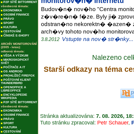
monitorov�n� internetu"
P2P SÍTĚ BITTORRENT
všeobecná témata:
Budov�n� nov�ho "Centra monitor
EKONOMIKA
OSOBNÍ FINANCE
z�v�re�n� f�ze. Byly ji� zprov
PRÁVO
odstran�no nekorektn� �azen� 
SPORT
KULTURA
arch�vy tohoto nov�ho monitoro
CESTOVÁNÍ
ČÍNSKÉ E-SHOPY
Vstupte na nov� str�nky...
3.8.2012
ARCHÍV MONITOROVÁNÍ
(2005 - letos):
odborná témata:
Nalezeno ce
VĚDA A VÝZKUM
MIKROSKOPICKÝ
SVĚT
Starší odkazy na téma ce
POČÍTAČE A IT
OS ANDROID
PROHLÍŽEČ FIREFOX
POŠTOVNÍ KLIENT
THUNDERBIRD
OPENOFFICE A
LIBREOFFICE
ENCYKLOPEDIE
WIKIPEDIA
P2P SÍTĚ BITTORRENT
všeobecná témata:
EKONOMIKA
Stránka aktualizována:
7. 08. 2026, 18
OSOBNÍ FINANCE
PRÁVO
Tuto stránku zpracoval:
Petr Schauer
,
SPORT
KULTURA
CESTOVÁNÍ