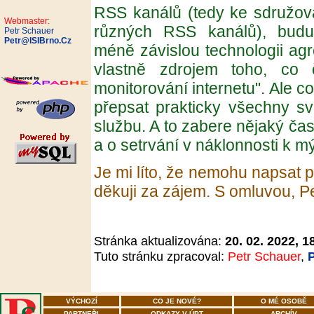
RSS kanálů (tedy ke sdružov
Webmaster:
různých RSS kanálů), budu
Petr Schauer
Petr@ISIBrno.Cz
méně závislou technologii ag
vlastně zdrojem toho, co 
monitorování internetu". Ale 
přepsat prakticky všechny své
službu. A to zabere nějaký čas.
a o setrvání v náklonnosti k 
Je mi líto, že nemohu napsat 
děkuji za zájem. S omluvou, P
Stránka aktualizována:
20. 02. 2022, 1
Tuto stránku zpracoval:
Petr Schauer
,
VÝCHOZÍ
CO JE NOVÉ?
O MÉ OSOBĚ
PARTNEŘI
ODKAZY V ÚPT
ARCHÍV