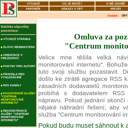
VÝCHOZÍ
CO JE NOVÉ?
O MÉ OSOBĚ
PARTNEŘI
ODKAZY V ÚPT
ARCHÍV
Ostatní:
ÚPT
Nabídka nápovědy
prezentace:
Omluva za poza
VÝCHOZÍ STRÁNKA
"Centrum monitor
SLOVO WEBMASTERA
ORIENTACE V
Velice mne těšila velká náv
PREZENTACI
monitorování internetu". Bohuž
POKYNY PRO AUTORY
tuto svoji službu pozastavit.
PRAVIDLA PRO
došlo ke ztrátě agregace RSS k
VYHLEDÁVÁNÍ
zásadních dodavatelů monitoro
RSS KANÁLY
probíhá s dodavatelem RSS 
POZASTAVENÍ SLUŽBY
"CENTRUM
nápravu. Pokud jednání skončí 
MONITOROVÁNÍ
INTERNETU"
nějaké náhradní řešení, aby 
REKONSTRUKCE
služba "Centrum monitorování int
SLUŽBY "CENTRUM
MONITOROVÁNÍ
INTERNETU"
Pokud budu muset sáhnout k a